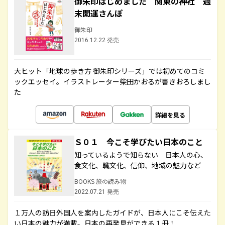
御朱印はじめました 関東の神社 週
末開運さんぽ
御朱印
2016.12.22 発売
大ヒット「地球の歩き方 御朱印シリーズ」では初めてのコミ
ックエッセイ。イラストレーター柴田かおるが書きおろしまし
た
詳細を見る
Ｓ０１ 今こそ学びたい日本のこと
知っているようで知らない 日本人の心、
食文化、職文化、信仰、地域の魅力など
BOOKS 旅の読み物
2022.07.21 発売
１万人の訪日外国人を案内したガイドが、日本人にこそ伝えた
い日本の魅力が満載。日本の再発見ができる１冊！