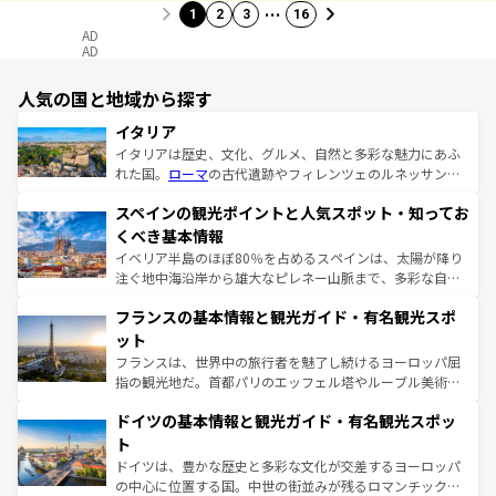
…
1
2
3
16
AD
AD
人気の国と地域から探す
イタリア
イタリアは歴史、文化、グルメ、自然と多彩な魅力にあふ
れた国。
ローマ
の古代遺跡やフィレンツェのルネッサンス
美術、ヴェネツィアの運河など、歴史あるスポットはもち
スペインの観光ポイントと人気スポット・知ってお
ろん、トスカーナの美しい田園風景やアマルフィ海岸の絶
景など、自然景観も見逃せない。観光の合間には、本場の
くべき基本情報
ピザやパスタなど、絶品のイタリア料理を堪能することも
イベリア半島のほぼ80％を占めるスペインは、太陽が降り
できる。朝目覚めてから夜眠るまで、すべての瞬間を楽し
注ぐ地中海沿岸から雄大なピレネー山脈まで、多彩な自然
ませてくれるイタリアで、忘れられない旅をしてみよう！
と文化が詰まったヨーロッパ屈指の旅行先だ。多様な地域
なお、新着のイタリア情報は
コンテンツ一覧
を参照してほ
フランスの基本情報と観光ガイド・有名観光スポ
文化が根付くこの国では、情熱的なフラメンコ、熱気あふ
しい。
れる闘牛、そして美味しいタパスが生活の一部となってい
ット
る。首都マドリードの洗練された雰囲気や、バルセロナの
フランスは、世界中の旅行者を魅了し続けるヨーロッパ屈
アートに溢れた街角から、地方では古代ローマ遺跡や中世
指の観光地だ。首都パリのエッフェル塔やルーブル美術館
の城塞都市、穏やかなビーチリゾートまで多彩な表情を見
といった象徴的なスポットから、田舎町の古風な美しさま
せる。地方によって風土や気候が異なるスペインはその個
ドイツの基本情報と観光ガイド・有名観光スポッ
で、幅広い魅力が詰まっている。華麗な宮殿、歴史的な大
性で訪れる人を魅了する。 なお、新着のスペイン情報は
コ
聖堂、美しいビーチ、そして豊かな自然が、訪れる者を心
ト
ンテンツ一覧
を参照してほしい。
から魅了する。また、フランスは美食の国としても知ら
ドイツは、豊かな歴史と多彩な文化が交差するヨーロッパ
れ、フランス料理はユネスコ無形文化遺産にも登録されて
の中心に位置する国。中世の街並みが残るロマンチック街