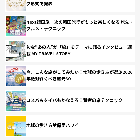
グ形式で発表
Next韓国旅 次の韓国旅行がもっと楽しくなる 旅先・
グルメ・テクニック
旬な“あの人”が「旅」をテーマに語るインタビュー連
載 MY TRAVEL STORY
今、こんな旅がしてみたい！地球の歩き方が選ぶ2026
年絶対行くべき旅先30
コスパもタイパもかなえる！賢者の旅テクニック
地球の歩き方♥偏愛ハワイ