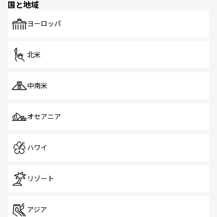
国と地域
発見がある。さらに、治安のよさや充実した公共交通機関
も、旅行者にとっては魅力的なポイント。グルメも豊富
で、ホーカーズは地元の風情を楽しめる外せないスポット
ヨーロッパ
だ。訪れる人を飽きさせないシンガポールで、多様な魅力
を体感しよう。 なお、新着のシンガポール情報は
コンテン
ツ一覧
を参照してほしい。
北米
中南米
オセアニア
ハワイ
リゾート
アジア