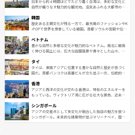
ク）、タスマニアの美しい原生林やケアンズの熱帯雨林な
日本から約４時間ほどでたどり着く台湾は、多彩な文化と
っている。訪れるたびに新しい発見と感動が待っているハ
ど、見どころがたくさん。また、カフェやワイン、オージ
自然が織りなす魅力的な観光地。活気あふれる大都市の台
ワイを、存分に味わってほしい。 なお、新着のハワイ情報
ービーフなどの食文化も豊かで、美味しいものであふれて
北やノスタルジックな町並みが人気な九份（ジォウフェ
は
コンテンツ一覧
を参照してほしい。
韓国
いる。アクティビティも充実しており、サーフィンやダイ
ン）、静ひつな山岳地帯である台湾東部など、都市の喧騒
ビング、ハイキングなど、アウトドア好きにはたまらな
と山間の静けさが共存しており、訪れる人に新しい発見と
歴史ある王朝文化が残る一方で、最先端のファッションやK
い。オーストラリアの多彩な魅力を存分に味わいつくそ
驚きをもたらしてくれる。また、奥深い台湾の食文化も魅
-POPで世界を席巻している韓国。首都ソウルの宮殿や伝統
う。 なお、新着のオーストラリア情報は
コンテンツ一覧
を
力で、夜市などの屋台グルメから高級料理、ヘルシーで美
家屋が並ぶエリアでは韓国の歴史と文化に浸ることがで
参照してほしい。
ベトナム
容にもいいと評判のスイーツなど、バラエティ豊かな料理
き、地方に足を延ばせば四季折々の自然美を楽しむことが
が味わえる。 なお、新着の台湾情報は
コンテンツ一覧
を参
できる。そして、キムチや焼肉、絶品のストリートフード
豊かな自然と多様な文化が魅力的なベトナム。南北に細長
照してほしい。
まで、さまざまな韓国料理が待っている。夜には、韓国な
く伸びる国土には、広大な田園風景や青々とした山々、世
らではのナイトライフも堪能できる。あたたかいホスピタ
界遺産に登録された壮大な自然景観が点在し、都市部では
タイ
リティに包まれながら、韓国の多彩な魅力を心ゆくまで味
急速な発展と共に伝統が息づく。ハノイの古い町並みやホ
わってみてほしい。 なお、新着の韓国情報は
コンテンツ一
ーチミン市のフランス統治時代の建物も、独特の雰囲気を
タイは、東南アジアに位置する豊かな自然と歴史が息づく
覧
を参照してほしい。
醸し出している。また、バラエティの豊かさとおいしさで
国だ。首都バンコクは高層ビルが立ち並ぶ一方、伝統的な
世界中の食通を魅了してやまないベトナム料理も魅力のひ
寺院や市場がいたるところに点在し、古きよき文化と現代
香港
とつ。フォーやバインミー、ベトナムコーヒーなどは、ぜ
の活気が交差している。北部ではチェンマイなどの山岳地
ひ現地で味わいたい。どの地域を訪れてもあたたかい人々
帯で自然と触れ合い、南部ではプーケットやクラビの美し
アジアと西洋の文化が交わる香港は、特有のエネルギーを
が旅行者を迎えてくれるので、きっと忘れられない旅にな
いビーチでリゾート気分を楽しむことができる。タイ料理
もっている。ヴィクトリア湾に広がる壮大な景色、近未来
るはずだ。 なお、新着のベトナム情報は
コンテンツ一覧
を
は世界的に有名で、屋台から高級レストランまで味覚を刺
的なアートスポット、そして歴史と現代が融合した町並
参照してほしい。
シンガポール
激する。気候は一年中温暖で、どの季節にも異なる楽しみ
み、どこを訪れても感動するはず。観光スポットが密集し
が待っている。親しみやすいタイの人々、仏教を中心とし
ており、効率よく見どころを回れるのも魅力。息をのむよ
アジアの交差点として多文化が融合した独自の魅力を放つ
た文化、そして多様な観光資源が、訪れる旅人を魅了し続
うな絶景から文化的な体験まで、香港を存分に楽しみ尽く
シンガポール。未来的な建築物が並ぶマリーナベイ、歴史
ける。 なお、新着のタイ情報は
コンテンツ一覧
を参照して
そう。 なお、新着の香港情報は
コンテンツ一覧
を参照して
と伝統を感じられるエスニックタウン、多数の緑豊かな公
ほしい。
ほしい。
園や自然保護区など、自然が調和した近代的な景観と文化
の多様性あふれるカラフルな町は、どこを歩いても新しい