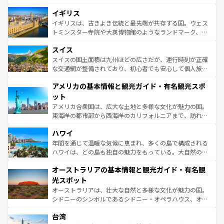
いる。シャンパンの発祥地であるランス、プロヴァンスの
道から、未来を先取りするようなモダンな都市まで多様な
香り高いラベンダー畑など、多彩な楽しみ方が可能だ。さ
イギリス
顔を持つこの国は、どこを歩いても飽きることがない。ベ
らに、パリ以外の地域にも魅力が溢れており、どの街角に
ルリンの文化的活気、バイエルン州のアルプスの絶景、そ
イギリスは、古きよき伝統と最先端が共存する国。ウェス
も豊かな歴史と文化が息づいている。パリ以外の個性あふ
してライン川沿いのワイン畑といった風景は必見。ビール
トミンスター寺院や大英博物館のようなランドマーク、歴
れる地方に足を運ぶとそれぞれで全く異なる文化を体験で
とソーセージを味わいながら地元の人と過ごす楽しい時間
史ある大学都市、美しい丘陵地帯や牧歌的な風景など、エ
きるだろう。 なお、新着のフランス情報は
コンテンツ一覧
スイス
は、お酒好きな人にはぜひ体験してほしい。 なお、新着の
リアごとに異なる魅力がある。また、優雅なアフタヌーン
を参照してほしい。
ドイツ情報は
コンテンツ一覧
を参照してほしい。
ティー、ビール好きにはたまらない英国パブ、サッカー観
スイスの国土面積は九州ほどの広さだが、運行時刻が正確
戦など、本場だからこそできる体験も豊富。イギリスを旅
な交通網が整備されており、初心者でも安心して個人旅行
して楽しみつくそう。 なお、新着のイギリス情報は
コンテ
を楽しめる。日本同様に時刻表どおりの旅が可能だ。中世
アメリカの基本情報と観光ガイド・有名観光スポ
ンツ一覧
を参照してほしい。
の建物がそのまま残る町や、スイスならではのユニークな
博物館もあり、アルプス観光だけでなく町歩きも満喫する
ット
ことができる。国民の所得が高いため物価も高いが、旅行
アメリカ合衆国は、広大な土地と多様な文化が魅力の国。
者向けの交通パス提供のサービスもあり、うまく活用すれ
東海岸の都市部から西海岸のカリフォルニアまで、訪れる
ば市内交通費無料で観光を楽しむこともできる。 なお、新
場所ごとに異なる風景と体験が待っている。ニューヨーク
着のスイス情報は
コンテンツ一覧
を参照してほしい。
ハワイ
のような巨大都市は、観光、ショッピング、エンターテイ
ンメントが詰まった刺激的なスポットだ。一方、アメリカ
年間を通じて温暖な気候に恵まれ、多くの島で構成される
西部には大自然が広がり、グランドキャニオンやイエロー
ハワイは、どの島も独自の魅力をもっている。大自然の神
ストーン国立公園といった絶景が堪能できる。さらに、南
秘を感じたいなら、火山が生み出した壮大な景観を誇るハ
オーストラリアの基本情報と観光ガイド・有名観
部のニューオーリンズでは、音楽と美食が融合した独特の
ワイ島は見逃せない。また、定番の観光地といえばオアフ
文化が魅力。旅行者はアメリカの各地域で異なる魅力を楽
島だが、静かな自然を求めるならマウイ島やカウアイ島が
光スポット
しみながら、その多様性と豊かな歴史を感じることができ
おすすめ。エメラルドグリーンに輝く海をはじめ、豊かな
オーストラリアは、壮大な自然と多様な文化が魅力の国。
るだろう。車でのロードトリップや列車の旅も、アメリカ
文化や歴史が息づいている。「アロハスピリット」と呼ば
シドニーのシンボルであるシドニー・オペラハウス、オー
ならではの贅沢な旅のスタイルだ。 なお、新着のアメリカ
れるおもてなしの心で訪れる人々を迎えてくれるハワイの
ストラリア東海岸北部に広がる大サンゴ礁地帯グレートバ
情報は
コンテンツ一覧
を参照してほしい。
人々、おいしいローカルフードやハワイアンミュージッ
台湾
リアリーフや大陸中央部にそびえるウルル（エアーズロッ
ク、伝統的なフラダンスなど、すべてがハワイの魅力を彩