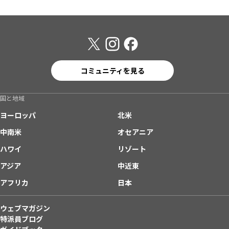
コミュニティを見る
国と地域
ヨーロッパ
北米
中南米
オセアニア
ハワイ
リゾート
アジア
中近東
アフリカ
日本
ウェブマガジン
特派員ブログ