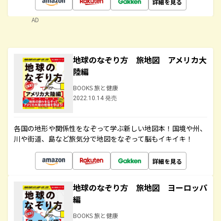
詳細を見る
AD
地球のなぞり方 旅地図 アメリカ大
陸編
BOOKS 旅と健康
2022.10.14 発売
各国の地形や関係性をなぞって学ぶ新しい地図本！国境や州、
川や街道、島など旅気分で地図をなぞって脳もイキイキ！
詳細を見る
地球のなぞり方 旅地図 ヨーロッパ
編
BOOKS 旅と健康