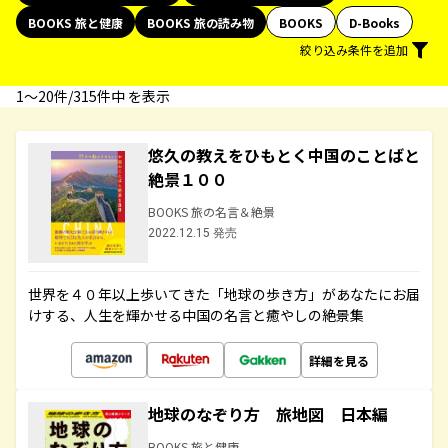
BOOKS 旅と健康
BOOKS 旅の読み物
BOOKS
D-Books
絞り込み条件を追加
1〜20件/315件中 を表示
悠久の教えをひもとく中国のことばと
絶景１００
BOOKS 旅の名言＆絶景
2022.12.15 発売
世界を４０年以上歩いてきた「地球の歩き方」があなたにお届
けする、人生を輝かせる中国の名言と癒やしの絶景集
詳細を見る
地球のなぞり方 旅地図 日本編
BOOKS 旅と健康