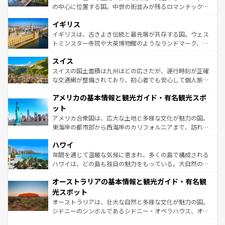
れ、フランス料理はユネスコ無形文化遺産にも登録されて
の中心に位置する国。中世の街並みが残るロマンチック街
いる。シャンパンの発祥地であるランス、プロヴァンスの
道から、未来を先取りするようなモダンな都市まで多様な
香り高いラベンダー畑など、多彩な楽しみ方が可能だ。さ
イギリス
顔を持つこの国は、どこを歩いても飽きることがない。ベ
らに、パリ以外の地域にも魅力が溢れており、どの街角に
ルリンの文化的活気、バイエルン州のアルプスの絶景、そ
イギリスは、古きよき伝統と最先端が共存する国。ウェス
も豊かな歴史と文化が息づいている。パリ以外の個性あふ
してライン川沿いのワイン畑といった風景は必見。ビール
トミンスター寺院や大英博物館のようなランドマーク、歴
れる地方に足を運ぶとそれぞれで全く異なる文化を体験で
とソーセージを味わいながら地元の人と過ごす楽しい時間
史ある大学都市、美しい丘陵地帯や牧歌的な風景など、エ
きるだろう。 なお、新着のフランス情報は
コンテンツ一覧
スイス
は、お酒好きな人にはぜひ体験してほしい。 なお、新着の
リアごとに異なる魅力がある。また、優雅なアフタヌーン
を参照してほしい。
ドイツ情報は
コンテンツ一覧
を参照してほしい。
ティー、ビール好きにはたまらない英国パブ、サッカー観
スイスの国土面積は九州ほどの広さだが、運行時刻が正確
戦など、本場だからこそできる体験も豊富。イギリスを旅
な交通網が整備されており、初心者でも安心して個人旅行
して楽しみつくそう。 なお、新着のイギリス情報は
コンテ
を楽しめる。日本同様に時刻表どおりの旅が可能だ。中世
アメリカの基本情報と観光ガイド・有名観光スポ
ンツ一覧
を参照してほしい。
の建物がそのまま残る町や、スイスならではのユニークな
博物館もあり、アルプス観光だけでなく町歩きも満喫する
ット
ことができる。国民の所得が高いため物価も高いが、旅行
アメリカ合衆国は、広大な土地と多様な文化が魅力の国。
者向けの交通パス提供のサービスもあり、うまく活用すれ
東海岸の都市部から西海岸のカリフォルニアまで、訪れる
ば市内交通費無料で観光を楽しむこともできる。 なお、新
場所ごとに異なる風景と体験が待っている。ニューヨーク
着のスイス情報は
コンテンツ一覧
を参照してほしい。
ハワイ
のような巨大都市は、観光、ショッピング、エンターテイ
ンメントが詰まった刺激的なスポットだ。一方、アメリカ
年間を通じて温暖な気候に恵まれ、多くの島で構成される
西部には大自然が広がり、グランドキャニオンやイエロー
ハワイは、どの島も独自の魅力をもっている。大自然の神
ストーン国立公園といった絶景が堪能できる。さらに、南
秘を感じたいなら、火山が生み出した壮大な景観を誇るハ
オーストラリアの基本情報と観光ガイド・有名観
部のニューオーリンズでは、音楽と美食が融合した独特の
ワイ島は見逃せない。また、定番の観光地といえばオアフ
文化が魅力。旅行者はアメリカの各地域で異なる魅力を楽
島だが、静かな自然を求めるならマウイ島やカウアイ島が
光スポット
しみながら、その多様性と豊かな歴史を感じることができ
おすすめ。エメラルドグリーンに輝く海をはじめ、豊かな
オーストラリアは、壮大な自然と多様な文化が魅力の国。
るだろう。車でのロードトリップや列車の旅も、アメリカ
文化や歴史が息づいている。「アロハスピリット」と呼ば
シドニーのシンボルであるシドニー・オペラハウス、オー
ならではの贅沢な旅のスタイルだ。 なお、新着のアメリカ
れるおもてなしの心で訪れる人々を迎えてくれるハワイの
ストラリア東海岸北部に広がる大サンゴ礁地帯グレートバ