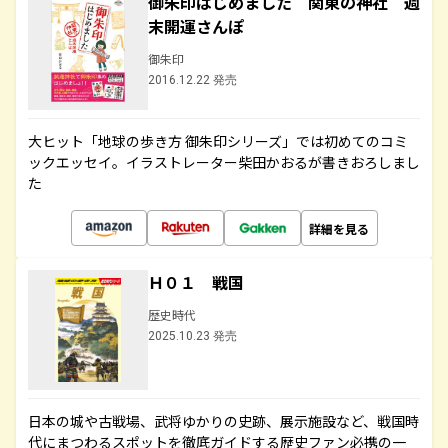
御朱印はじめました 関東の神社 週
末開運さんぽ
御朱印
2016.12.22 発売
大ヒット「地球の歩き方 御朱印シリーズ」では初めてのコミ
ックエッセイ。イラストレーター柴田かおるが書きおろしまし
た
詳細を見る
Ｈ０１ 戦国
歴史時代
2025.10.23 発売
日本の城や古戦場、武将ゆかりの史跡、展示施設など、戦国時
代にまつわるスポットを徹底ガイドする歴史ファン必携の一