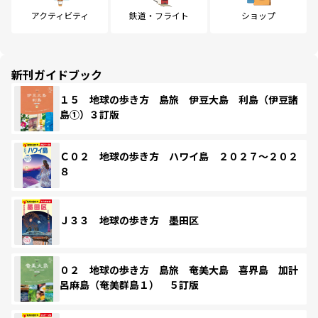
アクティビティ
鉄道・フライト
ショップ
新刊ガイドブック
１５ 地球の歩き方 島旅 伊豆大島 利島（伊豆諸
島①）３訂版
Ｃ０２ 地球の歩き方 ハワイ島 ２０２７～２０２
８
Ｊ３３ 地球の歩き方 墨田区
０２ 地球の歩き方 島旅 奄美大島 喜界島 加計
呂麻島（奄美群島１） ５訂版