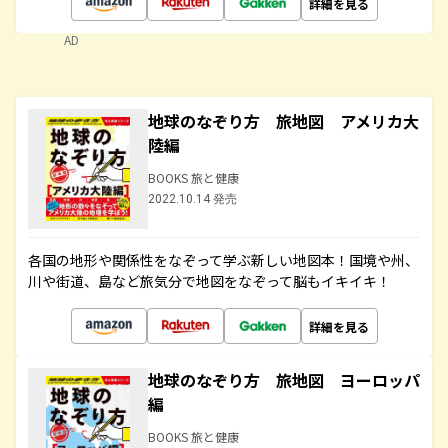
詳細を見る
AD
地球のなぞり方 旅地図 アメリカ大
陸編
BOOKS 旅と健康
2022.10.14 発売
各国の地形や関係性をなぞって学ぶ新しい地図本！国境や州、
川や街道、島など旅気分で地図をなぞって脳もイキイキ！
詳細を見る
地球のなぞり方 旅地図 ヨーロッパ
編
BOOKS 旅と健康