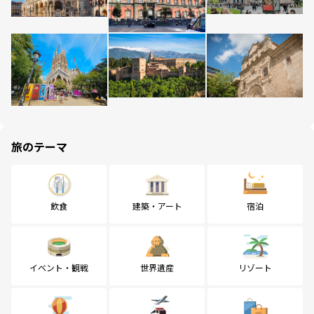
旅のテーマ
飲食
建築・アート
宿泊
イベント・観戦
世界遺産
リゾート