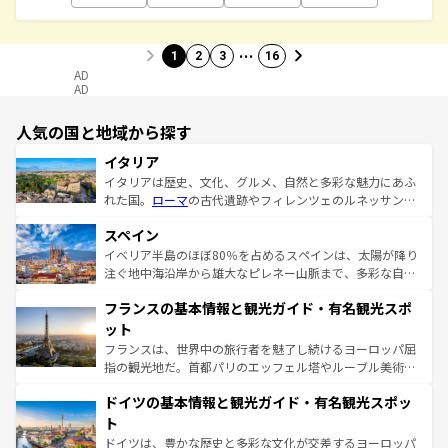
…
1
2
3
16
AD
AD
人気の国と地域から探す
イタリア
イタリアは歴史、文化、グルメ、自然と多彩な魅力にあふ
れた国。
ローマ
の古代遺跡やフィレンツェのルネッサンス
美術、ヴェネツィアの運河など、歴史あるスポットはもち
スペイン
ろん、トスカーナの美しい田園風景やアマルフィ海岸の絶
景など、自然景観も見逃せない。観光の合間には、本場の
イベリア半島のほぼ80％を占めるスペインは、太陽が降り
ピザやパスタなど、絶品のイタリア料理を堪能することも
注ぐ地中海沿岸から雄大なピレネー山脈まで、多彩な自然
できる。朝目覚めてから夜眠るまで、すべての瞬間を楽し
と文化が詰まったヨーロッパ屈指の旅行先だ。多様な地域
フランスの基本情報と観光ガイド・有名観光スポ
ませてくれるイタリアで、忘れられない旅をしてみよう！
文化が根付くこの国では、情熱的なフラメンコ、熱気あふ
なお、新着のイタリア情報は
コンテンツ一覧
を参照してほ
れる闘牛、そして美味しいタパスが生活の一部となってい
ット
しい。
る。首都マドリードの洗練された雰囲気や、バルセロナの
フランスは、世界中の旅行者を魅了し続けるヨーロッパ屈
アートに溢れた街角から、地方では古代ローマ遺跡や中世
指の観光地だ。首都パリのエッフェル塔やルーブル美術館
の城塞都市、穏やかなビーチリゾートまで多彩な表情を見
といった象徴的なスポットから、田舎町の古風な美しさま
せる。地方によって風土や気候が異なるスペインはその個
ドイツの基本情報と観光ガイド・有名観光スポッ
で、幅広い魅力が詰まっている。華麗な宮殿、歴史的な大
性で訪れる人を魅了する。 なお、新着のスペイン情報は
コ
聖堂、美しいビーチ、そして豊かな自然が、訪れる者を心
ト
ンテンツ一覧
を参照してほしい。
から魅了する。また、フランスは美食の国としても知ら
ドイツは、豊かな歴史と多彩な文化が交差するヨーロッパ