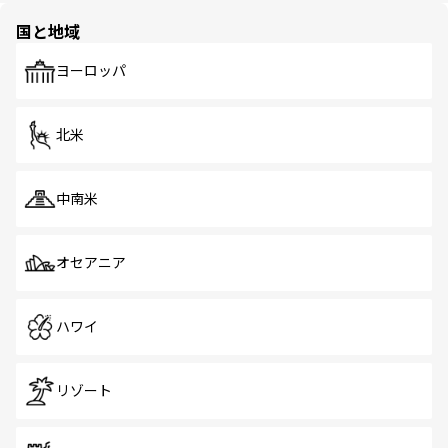
の多様性あふれるカラフルな町は、どこを歩いても新しい
国と地域
発見がある。さらに、治安のよさや充実した公共交通機関
も、旅行者にとっては魅力的なポイント。グルメも豊富
で、ホーカーズは地元の風情を楽しめる外せないスポット
ヨーロッパ
だ。訪れる人を飽きさせないシンガポールで、多様な魅力
を体感しよう。 なお、新着のシンガポール情報は
コンテン
ツ一覧
を参照してほしい。
北米
中南米
オセアニア
ハワイ
リゾート