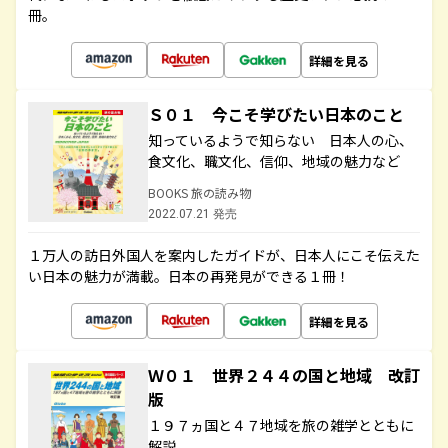
冊。
詳細を見る
Ｓ０１ 今こそ学びたい日本のこと
知っているようで知らない 日本人の心、
食文化、職文化、信仰、地域の魅力など
BOOKS 旅の読み物
2022.07.21 発売
１万人の訪日外国人を案内したガイドが、日本人にこそ伝えた
い日本の魅力が満載。日本の再発見ができる１冊！
詳細を見る
Ｗ０１ 世界２４４の国と地域 改訂
版
１９７ヵ国と４７地域を旅の雑学とともに
解説