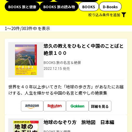
BOOKS 旅と健康
BOOKS 旅の読み物
BOOKS
D-Books
絞り込み条件を追加
1〜20件/303件中 を表示
悠久の教えをひもとく中国のことばと
絶景１００
BOOKS 旅の名言＆絶景
2022.12.15 発売
世界を４０年以上歩いてきた「地球の歩き方」があなたにお届
けする、人生を輝かせる中国の名言と癒やしの絶景集
詳細を見る
地球のなぞり方 旅地図 日本編
BOOKS 旅と健康