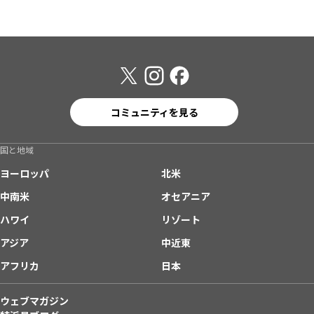
コミュニティを見る
国と地域
ヨーロッパ
北米
中南米
オセアニア
ハワイ
リゾート
アジア
中近東
アフリカ
日本
ウェブマガジン