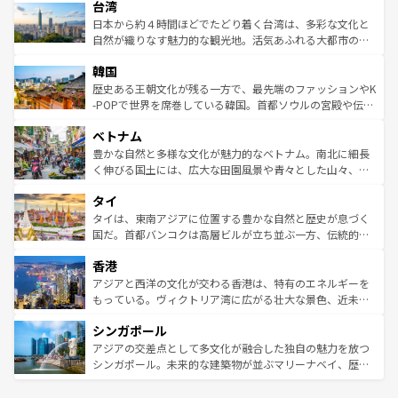
情報は
コンテンツ一覧
を参照してほしい。
人々、おいしいローカルフードやハワイアンミュージッ
台湾
リアリーフや大陸中央部にそびえるウルル（エアーズロッ
ク、伝統的なフラダンスなど、すべてがハワイの魅力を彩
ク）、タスマニアの美しい原生林やケアンズの熱帯雨林な
日本から約４時間ほどでたどり着く台湾は、多彩な文化と
っている。訪れるたびに新しい発見と感動が待っているハ
ど、見どころがたくさん。また、カフェやワイン、オージ
自然が織りなす魅力的な観光地。活気あふれる大都市の台
ワイを、存分に味わってほしい。 なお、新着のハワイ情報
ービーフなどの食文化も豊かで、美味しいものであふれて
北やノスタルジックな町並みが人気な九份（ジォウフェ
は
コンテンツ一覧
を参照してほしい。
韓国
いる。アクティビティも充実しており、サーフィンやダイ
ン）、静ひつな山岳地帯である台湾東部など、都市の喧騒
ビング、ハイキングなど、アウトドア好きにはたまらな
と山間の静けさが共存しており、訪れる人に新しい発見と
歴史ある王朝文化が残る一方で、最先端のファッションやK
い。オーストラリアの多彩な魅力を存分に味わいつくそ
驚きをもたらしてくれる。また、奥深い台湾の食文化も魅
-POPで世界を席巻している韓国。首都ソウルの宮殿や伝統
う。 なお、新着のオーストラリア情報は
コンテンツ一覧
を
力で、夜市などの屋台グルメから高級料理、ヘルシーで美
家屋が並ぶエリアでは韓国の歴史と文化に浸ることがで
参照してほしい。
ベトナム
容にもいいと評判のスイーツなど、バラエティ豊かな料理
き、地方に足を延ばせば四季折々の自然美を楽しむことが
が味わえる。 なお、新着の台湾情報は
コンテンツ一覧
を参
できる。そして、キムチや焼肉、絶品のストリートフード
豊かな自然と多様な文化が魅力的なベトナム。南北に細長
照してほしい。
まで、さまざまな韓国料理が待っている。夜には、韓国な
く伸びる国土には、広大な田園風景や青々とした山々、世
らではのナイトライフも堪能できる。あたたかいホスピタ
界遺産に登録された壮大な自然景観が点在し、都市部では
タイ
リティに包まれながら、韓国の多彩な魅力を心ゆくまで味
急速な発展と共に伝統が息づく。ハノイの古い町並みやホ
わってみてほしい。 なお、新着の韓国情報は
コンテンツ一
ーチミン市のフランス統治時代の建物も、独特の雰囲気を
タイは、東南アジアに位置する豊かな自然と歴史が息づく
覧
を参照してほしい。
醸し出している。また、バラエティの豊かさとおいしさで
国だ。首都バンコクは高層ビルが立ち並ぶ一方、伝統的な
世界中の食通を魅了してやまないベトナム料理も魅力のひ
寺院や市場がいたるところに点在し、古きよき文化と現代
香港
とつ。フォーやバインミー、ベトナムコーヒーなどは、ぜ
の活気が交差している。北部ではチェンマイなどの山岳地
ひ現地で味わいたい。どの地域を訪れてもあたたかい人々
帯で自然と触れ合い、南部ではプーケットやクラビの美し
アジアと西洋の文化が交わる香港は、特有のエネルギーを
が旅行者を迎えてくれるので、きっと忘れられない旅にな
いビーチでリゾート気分を楽しむことができる。タイ料理
もっている。ヴィクトリア湾に広がる壮大な景色、近未来
るはずだ。 なお、新着のベトナム情報は
コンテンツ一覧
を
は世界的に有名で、屋台から高級レストランまで味覚を刺
的なアートスポット、そして歴史と現代が融合した町並
参照してほしい。
シンガポール
激する。気候は一年中温暖で、どの季節にも異なる楽しみ
み、どこを訪れても感動するはず。観光スポットが密集し
が待っている。親しみやすいタイの人々、仏教を中心とし
ており、効率よく見どころを回れるのも魅力。息をのむよ
アジアの交差点として多文化が融合した独自の魅力を放つ
た文化、そして多様な観光資源が、訪れる旅人を魅了し続
うな絶景から文化的な体験まで、香港を存分に楽しみ尽く
シンガポール。未来的な建築物が並ぶマリーナベイ、歴史
ける。 なお、新着のタイ情報は
コンテンツ一覧
を参照して
そう。 なお、新着の香港情報は
コンテンツ一覧
を参照して
と伝統を感じられるエスニックタウン、多数の緑豊かな公
ほしい。
ほしい。
園や自然保護区など、自然が調和した近代的な景観と文化