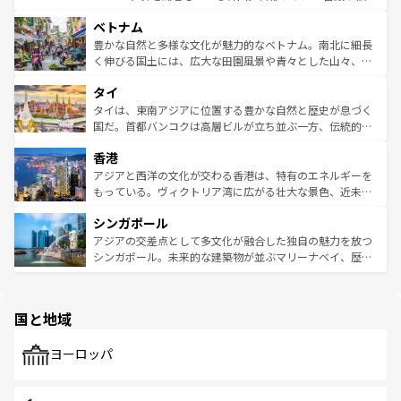
う。 なお、新着のオーストラリア情報は
コンテンツ一覧
を
力で、夜市などの屋台グルメから高級料理、ヘルシーで美
家屋が並ぶエリアでは韓国の歴史と文化に浸ることがで
参照してほしい。
ベトナム
容にもいいと評判のスイーツなど、バラエティ豊かな料理
き、地方に足を延ばせば四季折々の自然美を楽しむことが
が味わえる。 なお、新着の台湾情報は
コンテンツ一覧
を参
できる。そして、キムチや焼肉、絶品のストリートフード
豊かな自然と多様な文化が魅力的なベトナム。南北に細長
照してほしい。
まで、さまざまな韓国料理が待っている。夜には、韓国な
く伸びる国土には、広大な田園風景や青々とした山々、世
らではのナイトライフも堪能できる。あたたかいホスピタ
界遺産に登録された壮大な自然景観が点在し、都市部では
タイ
リティに包まれながら、韓国の多彩な魅力を心ゆくまで味
急速な発展と共に伝統が息づく。ハノイの古い町並みやホ
わってみてほしい。 なお、新着の韓国情報は
コンテンツ一
ーチミン市のフランス統治時代の建物も、独特の雰囲気を
タイは、東南アジアに位置する豊かな自然と歴史が息づく
覧
を参照してほしい。
醸し出している。また、バラエティの豊かさとおいしさで
国だ。首都バンコクは高層ビルが立ち並ぶ一方、伝統的な
世界中の食通を魅了してやまないベトナム料理も魅力のひ
寺院や市場がいたるところに点在し、古きよき文化と現代
香港
とつ。フォーやバインミー、ベトナムコーヒーなどは、ぜ
の活気が交差している。北部ではチェンマイなどの山岳地
ひ現地で味わいたい。どの地域を訪れてもあたたかい人々
帯で自然と触れ合い、南部ではプーケットやクラビの美し
アジアと西洋の文化が交わる香港は、特有のエネルギーを
が旅行者を迎えてくれるので、きっと忘れられない旅にな
いビーチでリゾート気分を楽しむことができる。タイ料理
もっている。ヴィクトリア湾に広がる壮大な景色、近未来
るはずだ。 なお、新着のベトナム情報は
コンテンツ一覧
を
は世界的に有名で、屋台から高級レストランまで味覚を刺
的なアートスポット、そして歴史と現代が融合した町並
参照してほしい。
シンガポール
激する。気候は一年中温暖で、どの季節にも異なる楽しみ
み、どこを訪れても感動するはず。観光スポットが密集し
が待っている。親しみやすいタイの人々、仏教を中心とし
ており、効率よく見どころを回れるのも魅力。息をのむよ
アジアの交差点として多文化が融合した独自の魅力を放つ
た文化、そして多様な観光資源が、訪れる旅人を魅了し続
うな絶景から文化的な体験まで、香港を存分に楽しみ尽く
シンガポール。未来的な建築物が並ぶマリーナベイ、歴史
ける。 なお、新着のタイ情報は
コンテンツ一覧
を参照して
そう。 なお、新着の香港情報は
コンテンツ一覧
を参照して
と伝統を感じられるエスニックタウン、多数の緑豊かな公
ほしい。
ほしい。
園や自然保護区など、自然が調和した近代的な景観と文化
の多様性あふれるカラフルな町は、どこを歩いても新しい
国と地域
発見がある。さらに、治安のよさや充実した公共交通機関
も、旅行者にとっては魅力的なポイント。グルメも豊富
で、ホーカーズは地元の風情を楽しめる外せないスポット
ヨーロッパ
だ。訪れる人を飽きさせないシンガポールで、多様な魅力
を体感しよう。 なお、新着のシンガポール情報は
コンテン