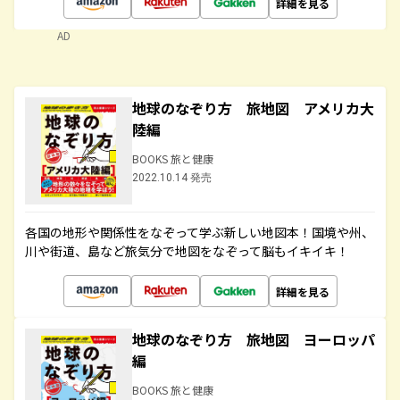
詳細を見る
AD
地球のなぞり方 旅地図 アメリカ大
陸編
BOOKS 旅と健康
2022.10.14 発売
各国の地形や関係性をなぞって学ぶ新しい地図本！国境や州、
川や街道、島など旅気分で地図をなぞって脳もイキイキ！
詳細を見る
地球のなぞり方 旅地図 ヨーロッパ
編
BOOKS 旅と健康