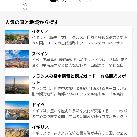
AD
AD
人気の国と地域から探す
イタリア
イタリアは歴史、文化、グルメ、自然と多彩な魅力にあふ
れた国。
ローマ
の古代遺跡やフィレンツェのルネッサンス
美術、ヴェネツィアの運河など、歴史あるスポットはもち
スペイン
ろん、トスカーナの美しい田園風景やアマルフィ海岸の絶
景など、自然景観も見逃せない。観光の合間には、本場の
イベリア半島のほぼ80％を占めるスペインは、太陽が降り
ピザやパスタなど、絶品のイタリア料理を堪能することも
注ぐ地中海沿岸から雄大なピレネー山脈まで、多彩な自然
できる。朝目覚めてから夜眠るまで、すべての瞬間を楽し
と文化が詰まったヨーロッパ屈指の旅行先だ。多様な地域
フランスの基本情報と観光ガイド・有名観光スポ
ませてくれるイタリアで、忘れられない旅をしてみよう！
文化が根付くこの国では、情熱的なフラメンコ、熱気あふ
なお、新着のイタリア情報は
コンテンツ一覧
を参照してほ
れる闘牛、そして美味しいタパスが生活の一部となってい
ット
しい。
る。首都マドリードの洗練された雰囲気や、バルセロナの
フランスは、世界中の旅行者を魅了し続けるヨーロッパ屈
アートに溢れた街角から、地方では古代ローマ遺跡や中世
指の観光地だ。首都パリのエッフェル塔やルーブル美術館
の城塞都市、穏やかなビーチリゾートまで多彩な表情を見
といった象徴的なスポットから、田舎町の古風な美しさま
せる。地方によって風土や気候が異なるスペインはその個
ドイツ
で、幅広い魅力が詰まっている。華麗な宮殿、歴史的な大
性で訪れる人を魅了する。 なお、新着のスペイン情報は
コ
聖堂、美しいビーチ、そして豊かな自然が、訪れる者を心
ドイツは、豊かな歴史と多彩な文化が交差するヨーロッパ
ンテンツ一覧
を参照してほしい。
から魅了する。また、フランスは美食の国としても知ら
の中心に位置する国。中世の街並みが残るロマンチック街
れ、フランス料理はユネスコ無形文化遺産にも登録されて
道から、未来を先取りするようなモダンな都市まで多様な
イギリス
いる。シャンパンの発祥地であるランス、プロヴァンスの
顔を持つこの国は、どこを歩いても飽きることがない。ベ
香り高いラベンダー畑など、多彩な楽しみ方が可能だ。さ
ルリンの文化的活気、バイエルン州のアルプスの絶景、そ
イギリスは、古きよき伝統と最先端が共存する国。ウェス