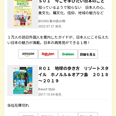
Ｓ０１ 今こそ学びたい日本のこと
知っているようで知らない 日本人の心、
食文化、職文化、信仰、地域の魅力など
BOOKS 旅の読み物
2022.07.21 発売
１万人の訪日外国人を案内したガイドが、日本人にこそ伝えた
い日本の魅力が満載。日本の再発見ができる１冊！
詳細を見る
Ｒ０１ 地球の歩き方 リゾートスタ
イル ホノルル＆オアフ島 ２０１８
～２０１９
Resort Style
2017.10.04 発売
当社在庫切れ