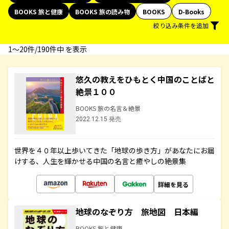
BOOKS 旅と健康
BOOKS 旅の読み物
BOOKS
D-Books
絞り込み条件を追加
1〜20件/190件中 を表示
悠久の教えをひもとく中国のことばと
絶景１００
BOOKS 旅の名言＆絶景
2022.12.15 発売
世界を４０年以上歩いてきた「地球の歩き方」があなたにお届
けする、人生を輝かせる中国の名言と癒やしの絶景集
詳細を見る
地球のなぞり方 旅地図 日本編
BOOKS 旅と健康