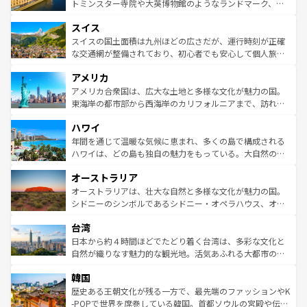
らに、パリ以外の地域にも魅力が溢れており、どの街角に
してライン川沿いのワイン畑といった風景は必見。ビール
トミンスター寺院や大英博物館のようなランドマーク、歴
も豊かな歴史と文化が息づいている。パリ以外の個性あふ
とソーセージを味わいながら地元の人と過ごす楽しい時間
史ある大学都市、美しい丘陵地帯や牧歌的な風景など、エ
れる地方に足を運ぶとそれぞれで全く異なる文化を体験で
スイス
は、お酒好きな人にはぜひ体験してほしい。 なお、新着の
リアごとに異なる魅力がある。また、優雅なアフタヌーン
きるだろう。 なお、新着のフランス情報は
コンテンツ一覧
ドイツ情報は
コンテンツ一覧
を参照してほしい。
ティー、ビール好きにはたまらない英国パブ、サッカー観
スイスの国土面積は九州ほどの広さだが、運行時刻が正確
を参照してほしい。
戦など、本場だからこそできる体験も豊富。イギリスを旅
な交通網が整備されており、初心者でも安心して個人旅行
して楽しみつくそう。 なお、新着のイギリス情報は
コンテ
を楽しめる。日本同様に時刻表どおりの旅が可能だ。中世
アメリカ
ンツ一覧
を参照してほしい。
の建物がそのまま残る町や、スイスならではのユニークな
博物館もあり、アルプス観光だけでなく町歩きも満喫する
アメリカ合衆国は、広大な土地と多様な文化が魅力の国。
ことができる。国民の所得が高いため物価も高いが、旅行
東海岸の都市部から西海岸のカリフォルニアまで、訪れる
者向けの交通パス提供のサービスもあり、うまく活用すれ
場所ごとに異なる風景と体験が待っている。ニューヨーク
ハワイ
ば市内交通費無料で観光を楽しむこともできる。 なお、新
のような巨大都市は、観光、ショッピング、エンターテイ
着のスイス情報は
コンテンツ一覧
を参照してほしい。
ンメントが詰まった刺激的なスポットだ。一方、アメリカ
年間を通じて温暖な気候に恵まれ、多くの島で構成される
西部には大自然が広がり、グランドキャニオンやイエロー
ハワイは、どの島も独自の魅力をもっている。大自然の神
ストーン国立公園といった絶景が堪能できる。さらに、南
秘を感じたいなら、火山が生み出した壮大な景観を誇るハ
オーストラリア
部のニューオーリンズでは、音楽と美食が融合した独特の
ワイ島は見逃せない。また、定番の観光地といえばオアフ
文化が魅力。旅行者はアメリカの各地域で異なる魅力を楽
島だが、静かな自然を求めるならマウイ島やカウアイ島が
オーストラリアは、壮大な自然と多様な文化が魅力の国。
しみながら、その多様性と豊かな歴史を感じることができ
おすすめ。エメラルドグリーンに輝く海をはじめ、豊かな
シドニーのシンボルであるシドニー・オペラハウス、オー
るだろう。車でのロードトリップや列車の旅も、アメリカ
文化や歴史が息づいている。「アロハスピリット」と呼ば
ストラリア東海岸北部に広がる大サンゴ礁地帯グレートバ
ならではの贅沢な旅のスタイルだ。 なお、新着のアメリカ
台湾
れるおもてなしの心で訪れる人々を迎えてくれるハワイの
リアリーフや大陸中央部にそびえるウルル（エアーズロッ
情報は
コンテンツ一覧
を参照してほしい。
人々、おいしいローカルフードやハワイアンミュージッ
ク）、タスマニアの美しい原生林やケアンズの熱帯雨林な
日本から約４時間ほどでたどり着く台湾は、多彩な文化と
ク、伝統的なフラダンスなど、すべてがハワイの魅力を彩
ど、見どころがたくさん。また、カフェやワイン、オージ
自然が織りなす魅力的な観光地。活気あふれる大都市の台
っている。訪れるたびに新しい発見と感動が待っているハ
ービーフなどの食文化も豊かで、美味しいものであふれて
北やノスタルジックな町並みが人気な九份（ジォウフェ
ワイを、存分に味わってほしい。 なお、新着のハワイ情報
韓国
いる。アクティビティも充実しており、サーフィンやダイ
ン）、静ひつな山岳地帯である台湾東部など、都市の喧騒
は
コンテンツ一覧
を参照してほしい。
ビング、ハイキングなど、アウトドア好きにはたまらな
と山間の静けさが共存しており、訪れる人に新しい発見と
歴史ある王朝文化が残る一方で、最先端のファッションやK
い。オーストラリアの多彩な魅力を存分に味わいつくそ
驚きをもたらしてくれる。また、奥深い台湾の食文化も魅
-POPで世界を席巻している韓国。首都ソウルの宮殿や伝統