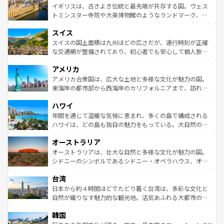
香り高いラベンダー畑など、多彩な楽しみ方が可能だ。さ
ルリンの文化的活気、バイエルン州のアルプスの絶景、そ
イギリスは、古きよき伝統と最先端が共存する国。ウェス
らに、パリ以外の地域にも魅力が溢れており、どの街角に
してライン川沿いのワイン畑といった風景は必見。ビール
トミンスター寺院や大英博物館のようなランドマーク、歴
も豊かな歴史と文化が息づいている。パリ以外の個性あふ
とソーセージを味わいながら地元の人と過ごす楽しい時間
史ある大学都市、美しい丘陵地帯や牧歌的な風景など、エ
れる地方に足を運ぶとそれぞれで全く異なる文化を体験で
スイス
は、お酒好きな人にはぜひ体験してほしい。 なお、新着の
リアごとに異なる魅力がある。また、優雅なアフタヌーン
きるだろう。 なお、新着のフランス情報は
コンテンツ一覧
ドイツ情報は
コンテンツ一覧
を参照してほしい。
ティー、ビール好きにはたまらない英国パブ、サッカー観
スイスの国土面積は九州ほどの広さだが、運行時刻が正確
を参照してほしい。
戦など、本場だからこそできる体験も豊富。イギリスを旅
な交通網が整備されており、初心者でも安心して個人旅行
して楽しみつくそう。 なお、新着のイギリス情報は
コンテ
を楽しめる。日本同様に時刻表どおりの旅が可能だ。中世
アメリカ
ンツ一覧
を参照してほしい。
の建物がそのまま残る町や、スイスならではのユニークな
博物館もあり、アルプス観光だけでなく町歩きも満喫する
アメリカ合衆国は、広大な土地と多様な文化が魅力の国。
ことができる。国民の所得が高いため物価も高いが、旅行
東海岸の都市部から西海岸のカリフォルニアまで、訪れる
者向けの交通パス提供のサービスもあり、うまく活用すれ
場所ごとに異なる風景と体験が待っている。ニューヨーク
ハワイ
ば市内交通費無料で観光を楽しむこともできる。 なお、新
のような巨大都市は、観光、ショッピング、エンターテイ
着のスイス情報は
コンテンツ一覧
を参照してほしい。
ンメントが詰まった刺激的なスポットだ。一方、アメリカ
年間を通じて温暖な気候に恵まれ、多くの島で構成される
西部には大自然が広がり、グランドキャニオンやイエロー
ハワイは、どの島も独自の魅力をもっている。大自然の神
ストーン国立公園といった絶景が堪能できる。さらに、南
秘を感じたいなら、火山が生み出した壮大な景観を誇るハ
オーストラリア
部のニューオーリンズでは、音楽と美食が融合した独特の
ワイ島は見逃せない。また、定番の観光地といえばオアフ
文化が魅力。旅行者はアメリカの各地域で異なる魅力を楽
島だが、静かな自然を求めるならマウイ島やカウアイ島が
オーストラリアは、壮大な自然と多様な文化が魅力の国。
しみながら、その多様性と豊かな歴史を感じることができ
おすすめ。エメラルドグリーンに輝く海をはじめ、豊かな
シドニーのシンボルであるシドニー・オペラハウス、オー
るだろう。車でのロードトリップや列車の旅も、アメリカ
文化や歴史が息づいている。「アロハスピリット」と呼ば
ストラリア東海岸北部に広がる大サンゴ礁地帯グレートバ
ならではの贅沢な旅のスタイルだ。 なお、新着のアメリカ
台湾
れるおもてなしの心で訪れる人々を迎えてくれるハワイの
リアリーフや大陸中央部にそびえるウルル（エアーズロッ
情報は
コンテンツ一覧
を参照してほしい。
人々、おいしいローカルフードやハワイアンミュージッ
ク）、タスマニアの美しい原生林やケアンズの熱帯雨林な
日本から約４時間ほどでたどり着く台湾は、多彩な文化と
ク、伝統的なフラダンスなど、すべてがハワイの魅力を彩
ど、見どころがたくさん。また、カフェやワイン、オージ
自然が織りなす魅力的な観光地。活気あふれる大都市の台
っている。訪れるたびに新しい発見と感動が待っているハ
ービーフなどの食文化も豊かで、美味しいものであふれて
北やノスタルジックな町並みが人気な九份（ジォウフェ
ワイを、存分に味わってほしい。 なお、新着のハワイ情報
韓国
いる。アクティビティも充実しており、サーフィンやダイ
ン）、静ひつな山岳地帯である台湾東部など、都市の喧騒
は
コンテンツ一覧
を参照してほしい。
ビング、ハイキングなど、アウトドア好きにはたまらな