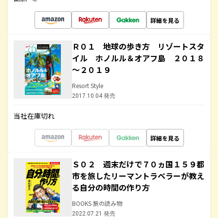
詳細を見る
Ｒ０１ 地球の歩き方 リゾートスタ
イル ホノルル＆オアフ島 ２０１８
～２０１９
Resort Style
2017.10.04 発売
当社在庫切れ
詳細を見る
Ｓ０２ 週末だけで７０ヵ国１５９都
市を旅したリーマントラベラーが教え
る自分の時間の作り方
BOOKS 旅の読み物
2022.07.21 発売