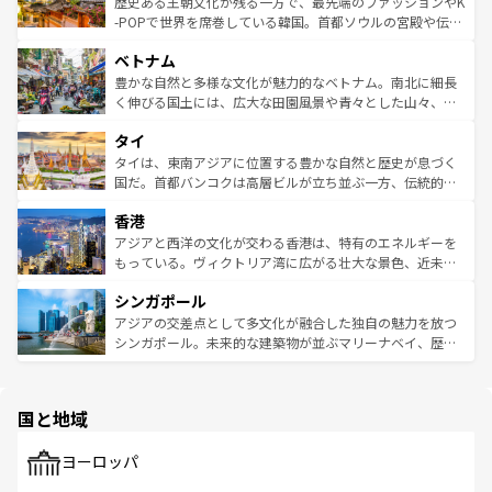
と山間の静けさが共存しており、訪れる人に新しい発見と
歴史ある王朝文化が残る一方で、最先端のファッションやK
い。オーストラリアの多彩な魅力を存分に味わいつくそ
驚きをもたらしてくれる。また、奥深い台湾の食文化も魅
-POPで世界を席巻している韓国。首都ソウルの宮殿や伝統
う。 なお、新着のオーストラリア情報は
コンテンツ一覧
を
力で、夜市などの屋台グルメから高級料理、ヘルシーで美
家屋が並ぶエリアでは韓国の歴史と文化に浸ることがで
参照してほしい。
ベトナム
容にもいいと評判のスイーツなど、バラエティ豊かな料理
き、地方に足を延ばせば四季折々の自然美を楽しむことが
が味わえる。 なお、新着の台湾情報は
コンテンツ一覧
を参
できる。そして、キムチや焼肉、絶品のストリートフード
豊かな自然と多様な文化が魅力的なベトナム。南北に細長
照してほしい。
まで、さまざまな韓国料理が待っている。夜には、韓国な
く伸びる国土には、広大な田園風景や青々とした山々、世
らではのナイトライフも堪能できる。あたたかいホスピタ
界遺産に登録された壮大な自然景観が点在し、都市部では
タイ
リティに包まれながら、韓国の多彩な魅力を心ゆくまで味
急速な発展と共に伝統が息づく。ハノイの古い町並みやホ
わってみてほしい。 なお、新着の韓国情報は
コンテンツ一
ーチミン市のフランス統治時代の建物も、独特の雰囲気を
タイは、東南アジアに位置する豊かな自然と歴史が息づく
覧
を参照してほしい。
醸し出している。また、バラエティの豊かさとおいしさで
国だ。首都バンコクは高層ビルが立ち並ぶ一方、伝統的な
世界中の食通を魅了してやまないベトナム料理も魅力のひ
寺院や市場がいたるところに点在し、古きよき文化と現代
香港
とつ。フォーやバインミー、ベトナムコーヒーなどは、ぜ
の活気が交差している。北部ではチェンマイなどの山岳地
ひ現地で味わいたい。どの地域を訪れてもあたたかい人々
帯で自然と触れ合い、南部ではプーケットやクラビの美し
アジアと西洋の文化が交わる香港は、特有のエネルギーを
が旅行者を迎えてくれるので、きっと忘れられない旅にな
いビーチでリゾート気分を楽しむことができる。タイ料理
もっている。ヴィクトリア湾に広がる壮大な景色、近未来
るはずだ。 なお、新着のベトナム情報は
コンテンツ一覧
を
は世界的に有名で、屋台から高級レストランまで味覚を刺
的なアートスポット、そして歴史と現代が融合した町並
参照してほしい。
シンガポール
激する。気候は一年中温暖で、どの季節にも異なる楽しみ
み、どこを訪れても感動するはず。観光スポットが密集し
が待っている。親しみやすいタイの人々、仏教を中心とし
ており、効率よく見どころを回れるのも魅力。息をのむよ
アジアの交差点として多文化が融合した独自の魅力を放つ
た文化、そして多様な観光資源が、訪れる旅人を魅了し続
うな絶景から文化的な体験まで、香港を存分に楽しみ尽く
シンガポール。未来的な建築物が並ぶマリーナベイ、歴史
ける。 なお、新着のタイ情報は
コンテンツ一覧
を参照して
そう。 なお、新着の香港情報は
コンテンツ一覧
を参照して
と伝統を感じられるエスニックタウン、多数の緑豊かな公
ほしい。
ほしい。
園や自然保護区など、自然が調和した近代的な景観と文化
の多様性あふれるカラフルな町は、どこを歩いても新しい
国と地域
発見がある。さらに、治安のよさや充実した公共交通機関
も、旅行者にとっては魅力的なポイント。グルメも豊富
で、ホーカーズは地元の風情を楽しめる外せないスポット
ヨーロッパ
だ。訪れる人を飽きさせないシンガポールで、多様な魅力