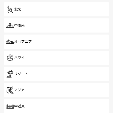
を体感しよう。 なお、新着のシンガポール情報は
コンテン
ツ一覧
を参照してほしい。
北米
中南米
オセアニア
ハワイ
リゾート
アジア
中近東