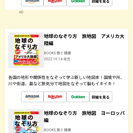
詳細を見る
AD
地球のなぞり方 旅地図 アメリカ大
陸編
BOOKS 旅と健康
2022.10.14 発売
各国の地形や関係性をなぞって学ぶ新しい地図本！国境や州、
川や街道、島など旅気分で地図をなぞって脳もイキイキ！
詳細を見る
地球のなぞり方 旅地図 ヨーロッパ
編
BOOKS 旅と健康