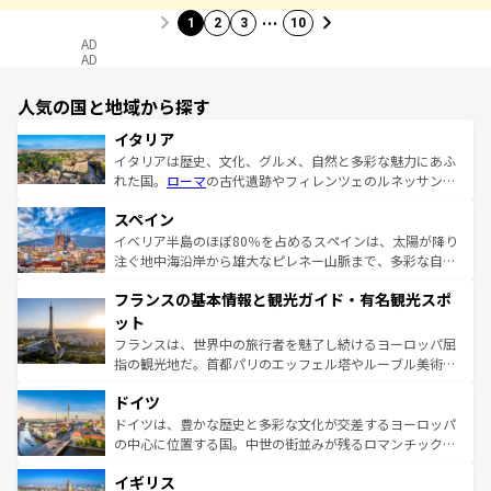
…
1
2
3
10
AD
AD
人気の国と地域から探す
イタリア
イタリアは歴史、文化、グルメ、自然と多彩な魅力にあふ
れた国。
ローマ
の古代遺跡やフィレンツェのルネッサンス
美術、ヴェネツィアの運河など、歴史あるスポットはもち
スペイン
ろん、トスカーナの美しい田園風景やアマルフィ海岸の絶
景など、自然景観も見逃せない。観光の合間には、本場の
イベリア半島のほぼ80％を占めるスペインは、太陽が降り
ピザやパスタなど、絶品のイタリア料理を堪能することも
注ぐ地中海沿岸から雄大なピレネー山脈まで、多彩な自然
できる。朝目覚めてから夜眠るまで、すべての瞬間を楽し
と文化が詰まったヨーロッパ屈指の旅行先だ。多様な地域
フランスの基本情報と観光ガイド・有名観光スポ
ませてくれるイタリアで、忘れられない旅をしてみよう！
文化が根付くこの国では、情熱的なフラメンコ、熱気あふ
なお、新着のイタリア情報は
コンテンツ一覧
を参照してほ
れる闘牛、そして美味しいタパスが生活の一部となってい
ット
しい。
る。首都マドリードの洗練された雰囲気や、バルセロナの
フランスは、世界中の旅行者を魅了し続けるヨーロッパ屈
アートに溢れた街角から、地方では古代ローマ遺跡や中世
指の観光地だ。首都パリのエッフェル塔やルーブル美術館
の城塞都市、穏やかなビーチリゾートまで多彩な表情を見
といった象徴的なスポットから、田舎町の古風な美しさま
せる。地方によって風土や気候が異なるスペインはその個
ドイツ
で、幅広い魅力が詰まっている。華麗な宮殿、歴史的な大
性で訪れる人を魅了する。 なお、新着のスペイン情報は
コ
聖堂、美しいビーチ、そして豊かな自然が、訪れる者を心
ドイツは、豊かな歴史と多彩な文化が交差するヨーロッパ
ンテンツ一覧
を参照してほしい。
から魅了する。また、フランスは美食の国としても知ら
の中心に位置する国。中世の街並みが残るロマンチック街
れ、フランス料理はユネスコ無形文化遺産にも登録されて
道から、未来を先取りするようなモダンな都市まで多様な
イギリス
いる。シャンパンの発祥地であるランス、プロヴァンスの
顔を持つこの国は、どこを歩いても飽きることがない。ベ