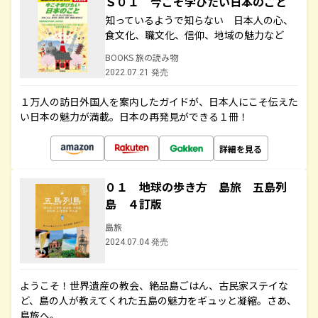
Ｓ０１ 今こそ学びたい日本のこと
知っているようで知らない 日本人の心、
食文化、職文化、信仰、地域の魅力など
BOOKS 旅の読み物
2022.07.21 発売
１万人の訪日外国人を案内したガイドが、日本人にこそ伝えた
い日本の魅力が満載。日本の再発見ができる１冊！
詳細を見る
０１ 地球の歩き方 島旅 五島列
島 ４訂版
島旅
2024.07.04 発売
ようこそ！世界遺産の教会、絶品島ごはん、古民家ステイな
ど、島の人が教えてくれた五島の魅力をギュッと凝縮。さあ、
島旅へ。