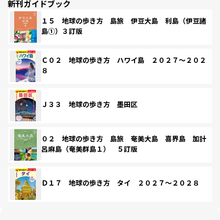
新刊ガイドブック
１５ 地球の歩き方 島旅 伊豆大島 利島（伊豆諸
島①）３訂版
Ｃ０２ 地球の歩き方 ハワイ島 ２０２７～２０２
８
Ｊ３３ 地球の歩き方 墨田区
０２ 地球の歩き方 島旅 奄美大島 喜界島 加計
呂麻島（奄美群島１） ５訂版
Ｄ１７ 地球の歩き方 タイ ２０２７～２０２８