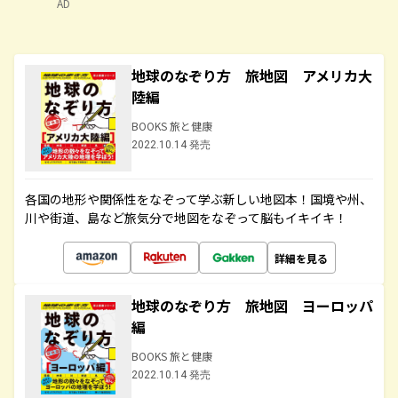
AD
地球のなぞり方 旅地図 アメリカ大
陸編
BOOKS 旅と健康
2022.10.14 発売
各国の地形や関係性をなぞって学ぶ新しい地図本！国境や州、
川や街道、島など旅気分で地図をなぞって脳もイキイキ！
詳細を見る
地球のなぞり方 旅地図 ヨーロッパ
編
BOOKS 旅と健康
2022.10.14 発売