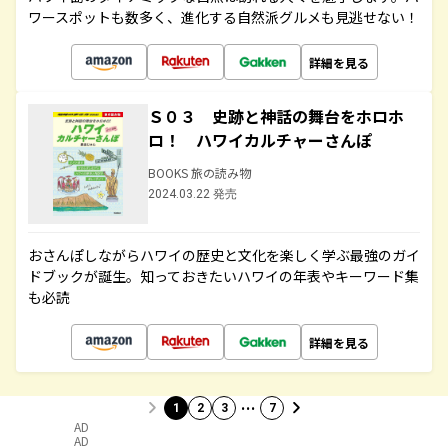
ワースポットも数多く、進化する自然派グルメも見逃せない！
詳細を見る
Ｓ０３ 史跡と神話の舞台をホロホ
ロ！ ハワイカルチャーさんぽ
BOOKS 旅の読み物
2024.03.22 発売
おさんぽしながらハワイの歴史と文化を楽しく学ぶ最強のガイ
ドブックが誕生。知っておきたいハワイの年表やキーワード集
も必読
詳細を見る
…
1
2
3
7
AD
AD