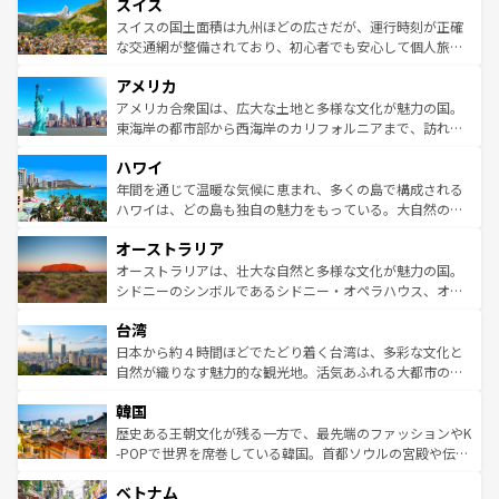
れる地方に足を運ぶとそれぞれで全く異なる文化を体験で
スイス
は、お酒好きな人にはぜひ体験してほしい。 なお、新着の
リアごとに異なる魅力がある。また、優雅なアフタヌーン
きるだろう。 なお、新着のフランス情報は
コンテンツ一覧
ドイツ情報は
コンテンツ一覧
を参照してほしい。
ティー、ビール好きにはたまらない英国パブ、サッカー観
スイスの国土面積は九州ほどの広さだが、運行時刻が正確
を参照してほしい。
戦など、本場だからこそできる体験も豊富。イギリスを旅
な交通網が整備されており、初心者でも安心して個人旅行
して楽しみつくそう。 なお、新着のイギリス情報は
コンテ
を楽しめる。日本同様に時刻表どおりの旅が可能だ。中世
アメリカ
ンツ一覧
を参照してほしい。
の建物がそのまま残る町や、スイスならではのユニークな
博物館もあり、アルプス観光だけでなく町歩きも満喫する
アメリカ合衆国は、広大な土地と多様な文化が魅力の国。
ことができる。国民の所得が高いため物価も高いが、旅行
東海岸の都市部から西海岸のカリフォルニアまで、訪れる
者向けの交通パス提供のサービスもあり、うまく活用すれ
場所ごとに異なる風景と体験が待っている。ニューヨーク
ハワイ
ば市内交通費無料で観光を楽しむこともできる。 なお、新
のような巨大都市は、観光、ショッピング、エンターテイ
着のスイス情報は
コンテンツ一覧
を参照してほしい。
ンメントが詰まった刺激的なスポットだ。一方、アメリカ
年間を通じて温暖な気候に恵まれ、多くの島で構成される
西部には大自然が広がり、グランドキャニオンやイエロー
ハワイは、どの島も独自の魅力をもっている。大自然の神
ストーン国立公園といった絶景が堪能できる。さらに、南
秘を感じたいなら、火山が生み出した壮大な景観を誇るハ
オーストラリア
部のニューオーリンズでは、音楽と美食が融合した独特の
ワイ島は見逃せない。また、定番の観光地といえばオアフ
文化が魅力。旅行者はアメリカの各地域で異なる魅力を楽
島だが、静かな自然を求めるならマウイ島やカウアイ島が
オーストラリアは、壮大な自然と多様な文化が魅力の国。
しみながら、その多様性と豊かな歴史を感じることができ
おすすめ。エメラルドグリーンに輝く海をはじめ、豊かな
シドニーのシンボルであるシドニー・オペラハウス、オー
るだろう。車でのロードトリップや列車の旅も、アメリカ
文化や歴史が息づいている。「アロハスピリット」と呼ば
ストラリア東海岸北部に広がる大サンゴ礁地帯グレートバ
ならではの贅沢な旅のスタイルだ。 なお、新着のアメリカ
台湾
れるおもてなしの心で訪れる人々を迎えてくれるハワイの
リアリーフや大陸中央部にそびえるウルル（エアーズロッ
情報は
コンテンツ一覧
を参照してほしい。
人々、おいしいローカルフードやハワイアンミュージッ
ク）、タスマニアの美しい原生林やケアンズの熱帯雨林な
日本から約４時間ほどでたどり着く台湾は、多彩な文化と
ク、伝統的なフラダンスなど、すべてがハワイの魅力を彩
ど、見どころがたくさん。また、カフェやワイン、オージ
自然が織りなす魅力的な観光地。活気あふれる大都市の台
っている。訪れるたびに新しい発見と感動が待っているハ
ービーフなどの食文化も豊かで、美味しいものであふれて
北やノスタルジックな町並みが人気な九份（ジォウフェ
ワイを、存分に味わってほしい。 なお、新着のハワイ情報
韓国
いる。アクティビティも充実しており、サーフィンやダイ
ン）、静ひつな山岳地帯である台湾東部など、都市の喧騒
は
コンテンツ一覧
を参照してほしい。
ビング、ハイキングなど、アウトドア好きにはたまらな
と山間の静けさが共存しており、訪れる人に新しい発見と
歴史ある王朝文化が残る一方で、最先端のファッションやK
い。オーストラリアの多彩な魅力を存分に味わいつくそ
驚きをもたらしてくれる。また、奥深い台湾の食文化も魅
-POPで世界を席巻している韓国。首都ソウルの宮殿や伝統
う。 なお、新着のオーストラリア情報は
コンテンツ一覧
を
力で、夜市などの屋台グルメから高級料理、ヘルシーで美
家屋が並ぶエリアでは韓国の歴史と文化に浸ることがで
参照してほしい。
ベトナム
容にもいいと評判のスイーツなど、バラエティ豊かな料理
き、地方に足を延ばせば四季折々の自然美を楽しむことが