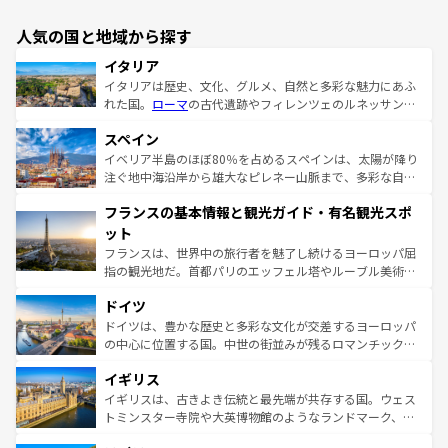
人気の国と地域から探す
イタリア
イタリアは歴史、文化、グルメ、自然と多彩な魅力にあふ
れた国。
ローマ
の古代遺跡やフィレンツェのルネッサンス
美術、ヴェネツィアの運河など、歴史あるスポットはもち
スペイン
ろん、トスカーナの美しい田園風景やアマルフィ海岸の絶
景など、自然景観も見逃せない。観光の合間には、本場の
イベリア半島のほぼ80％を占めるスペインは、太陽が降り
ピザやパスタなど、絶品のイタリア料理を堪能することも
注ぐ地中海沿岸から雄大なピレネー山脈まで、多彩な自然
できる。朝目覚めてから夜眠るまで、すべての瞬間を楽し
と文化が詰まったヨーロッパ屈指の旅行先だ。多様な地域
フランスの基本情報と観光ガイド・有名観光スポ
ませてくれるイタリアで、忘れられない旅をしてみよう！
文化が根付くこの国では、情熱的なフラメンコ、熱気あふ
なお、新着のイタリア情報は
コンテンツ一覧
を参照してほ
れる闘牛、そして美味しいタパスが生活の一部となってい
ット
しい。
る。首都マドリードの洗練された雰囲気や、バルセロナの
フランスは、世界中の旅行者を魅了し続けるヨーロッパ屈
アートに溢れた街角から、地方では古代ローマ遺跡や中世
指の観光地だ。首都パリのエッフェル塔やルーブル美術館
の城塞都市、穏やかなビーチリゾートまで多彩な表情を見
といった象徴的なスポットから、田舎町の古風な美しさま
せる。地方によって風土や気候が異なるスペインはその個
ドイツ
で、幅広い魅力が詰まっている。華麗な宮殿、歴史的な大
性で訪れる人を魅了する。 なお、新着のスペイン情報は
コ
聖堂、美しいビーチ、そして豊かな自然が、訪れる者を心
ドイツは、豊かな歴史と多彩な文化が交差するヨーロッパ
ンテンツ一覧
を参照してほしい。
から魅了する。また、フランスは美食の国としても知ら
の中心に位置する国。中世の街並みが残るロマンチック街
れ、フランス料理はユネスコ無形文化遺産にも登録されて
道から、未来を先取りするようなモダンな都市まで多様な
イギリス
いる。シャンパンの発祥地であるランス、プロヴァンスの
顔を持つこの国は、どこを歩いても飽きることがない。ベ
香り高いラベンダー畑など、多彩な楽しみ方が可能だ。さ
ルリンの文化的活気、バイエルン州のアルプスの絶景、そ
イギリスは、古きよき伝統と最先端が共存する国。ウェス
らに、パリ以外の地域にも魅力が溢れており、どの街角に
してライン川沿いのワイン畑といった風景は必見。ビール
トミンスター寺院や大英博物館のようなランドマーク、歴
も豊かな歴史と文化が息づいている。パリ以外の個性あふ
とソーセージを味わいながら地元の人と過ごす楽しい時間
史ある大学都市、美しい丘陵地帯や牧歌的な風景など、エ