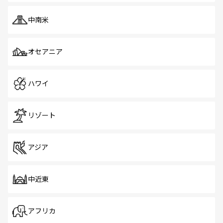
中南米
オセアニア
ハワイ
リゾート
アジア
中近東
アフリカ