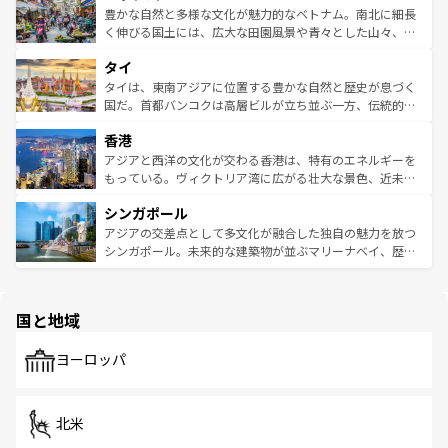
が味わえる。 なお、新着の台湾情報は
コンテンツ一覧
を参
できる。そして、キムチや焼肉、絶品のストリートフード
豊かな自然と多様な文化が魅力的なベトナム。南北に細長
照してほしい。
まで、さまざまな韓国料理が待っている。夜には、韓国な
く伸びる国土には、広大な田園風景や青々とした山々、世
らではのナイトライフも堪能できる。あたたかいホスピタ
界遺産に登録された壮大な自然景観が点在し、都市部では
タイ
リティに包まれながら、韓国の多彩な魅力を心ゆくまで味
急速な発展と共に伝統が息づく。ハノイの古い町並みやホ
わってみてほしい。 なお、新着の韓国情報は
コンテンツ一
ーチミン市のフランス統治時代の建物も、独特の雰囲気を
タイは、東南アジアに位置する豊かな自然と歴史が息づく
覧
を参照してほしい。
醸し出している。また、バラエティの豊かさとおいしさで
国だ。首都バンコクは高層ビルが立ち並ぶ一方、伝統的な
世界中の食通を魅了してやまないベトナム料理も魅力のひ
寺院や市場がいたるところに点在し、古きよき文化と現代
香港
とつ。フォーやバインミー、ベトナムコーヒーなどは、ぜ
の活気が交差している。北部ではチェンマイなどの山岳地
ひ現地で味わいたい。どの地域を訪れてもあたたかい人々
帯で自然と触れ合い、南部ではプーケットやクラビの美し
アジアと西洋の文化が交わる香港は、特有のエネルギーを
が旅行者を迎えてくれるので、きっと忘れられない旅にな
いビーチでリゾート気分を楽しむことができる。タイ料理
もっている。ヴィクトリア湾に広がる壮大な景色、近未来
るはずだ。 なお、新着のベトナム情報は
コンテンツ一覧
を
は世界的に有名で、屋台から高級レストランまで味覚を刺
的なアートスポット、そして歴史と現代が融合した町並
参照してほしい。
シンガポール
激する。気候は一年中温暖で、どの季節にも異なる楽しみ
み、どこを訪れても感動するはず。観光スポットが密集し
が待っている。親しみやすいタイの人々、仏教を中心とし
ており、効率よく見どころを回れるのも魅力。息をのむよ
アジアの交差点として多文化が融合した独自の魅力を放つ
た文化、そして多様な観光資源が、訪れる旅人を魅了し続
うな絶景から文化的な体験まで、香港を存分に楽しみ尽く
シンガポール。未来的な建築物が並ぶマリーナベイ、歴史
ける。 なお、新着のタイ情報は
コンテンツ一覧
を参照して
そう。 なお、新着の香港情報は
コンテンツ一覧
を参照して
と伝統を感じられるエスニックタウン、多数の緑豊かな公
ほしい。
ほしい。
園や自然保護区など、自然が調和した近代的な景観と文化
の多様性あふれるカラフルな町は、どこを歩いても新しい
国と地域
発見がある。さらに、治安のよさや充実した公共交通機関
も、旅行者にとっては魅力的なポイント。グルメも豊富
で、ホーカーズは地元の風情を楽しめる外せないスポット
ヨーロッパ
だ。訪れる人を飽きさせないシンガポールで、多様な魅力
を体感しよう。 なお、新着のシンガポール情報は
コンテン
ツ一覧
を参照してほしい。
北米