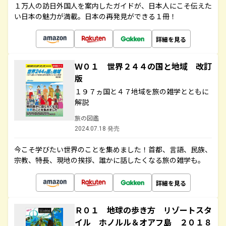
１万人の訪日外国人を案内したガイドが、日本人にこそ伝えた
い日本の魅力が満載。日本の再発見ができる１冊！
詳細を見る
Ｗ０１ 世界２４４の国と地域 改訂
版
１９７ヵ国と４７地域を旅の雑学とともに
解説
旅の図鑑
2024.07.18 発売
今こそ学びたい世界のことを集めました！首都、言語、民族、
宗教、特長、現地の挨拶、誰かに話したくなる旅の雑学も。
詳細を見る
Ｒ０１ 地球の歩き方 リゾートスタ
イル ホノルル＆オアフ島 ２０１８