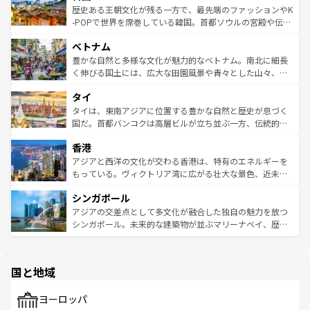
は
コンテンツ一覧
を参照してほしい。
ビング、ハイキングなど、アウトドア好きにはたまらな
と山間の静けさが共存しており、訪れる人に新しい発見と
歴史ある王朝文化が残る一方で、最先端のファッションやK
い。オーストラリアの多彩な魅力を存分に味わいつくそ
驚きをもたらしてくれる。また、奥深い台湾の食文化も魅
-POPで世界を席巻している韓国。首都ソウルの宮殿や伝統
う。 なお、新着のオーストラリア情報は
コンテンツ一覧
を
力で、夜市などの屋台グルメから高級料理、ヘルシーで美
家屋が並ぶエリアでは韓国の歴史と文化に浸ることがで
参照してほしい。
ベトナム
容にもいいと評判のスイーツなど、バラエティ豊かな料理
き、地方に足を延ばせば四季折々の自然美を楽しむことが
が味わえる。 なお、新着の台湾情報は
コンテンツ一覧
を参
できる。そして、キムチや焼肉、絶品のストリートフード
豊かな自然と多様な文化が魅力的なベトナム。南北に細長
照してほしい。
まで、さまざまな韓国料理が待っている。夜には、韓国な
く伸びる国土には、広大な田園風景や青々とした山々、世
らではのナイトライフも堪能できる。あたたかいホスピタ
界遺産に登録された壮大な自然景観が点在し、都市部では
タイ
リティに包まれながら、韓国の多彩な魅力を心ゆくまで味
急速な発展と共に伝統が息づく。ハノイの古い町並みやホ
わってみてほしい。 なお、新着の韓国情報は
コンテンツ一
ーチミン市のフランス統治時代の建物も、独特の雰囲気を
タイは、東南アジアに位置する豊かな自然と歴史が息づく
覧
を参照してほしい。
醸し出している。また、バラエティの豊かさとおいしさで
国だ。首都バンコクは高層ビルが立ち並ぶ一方、伝統的な
世界中の食通を魅了してやまないベトナム料理も魅力のひ
寺院や市場がいたるところに点在し、古きよき文化と現代
香港
とつ。フォーやバインミー、ベトナムコーヒーなどは、ぜ
の活気が交差している。北部ではチェンマイなどの山岳地
ひ現地で味わいたい。どの地域を訪れてもあたたかい人々
帯で自然と触れ合い、南部ではプーケットやクラビの美し
アジアと西洋の文化が交わる香港は、特有のエネルギーを
が旅行者を迎えてくれるので、きっと忘れられない旅にな
いビーチでリゾート気分を楽しむことができる。タイ料理
もっている。ヴィクトリア湾に広がる壮大な景色、近未来
るはずだ。 なお、新着のベトナム情報は
コンテンツ一覧
を
は世界的に有名で、屋台から高級レストランまで味覚を刺
的なアートスポット、そして歴史と現代が融合した町並
参照してほしい。
シンガポール
激する。気候は一年中温暖で、どの季節にも異なる楽しみ
み、どこを訪れても感動するはず。観光スポットが密集し
が待っている。親しみやすいタイの人々、仏教を中心とし
ており、効率よく見どころを回れるのも魅力。息をのむよ
アジアの交差点として多文化が融合した独自の魅力を放つ
た文化、そして多様な観光資源が、訪れる旅人を魅了し続
うな絶景から文化的な体験まで、香港を存分に楽しみ尽く
シンガポール。未来的な建築物が並ぶマリーナベイ、歴史
ける。 なお、新着のタイ情報は
コンテンツ一覧
を参照して
そう。 なお、新着の香港情報は
コンテンツ一覧
を参照して
と伝統を感じられるエスニックタウン、多数の緑豊かな公
ほしい。
ほしい。
園や自然保護区など、自然が調和した近代的な景観と文化
の多様性あふれるカラフルな町は、どこを歩いても新しい
国と地域
発見がある。さらに、治安のよさや充実した公共交通機関
も、旅行者にとっては魅力的なポイント。グルメも豊富
で、ホーカーズは地元の風情を楽しめる外せないスポット
ヨーロッパ