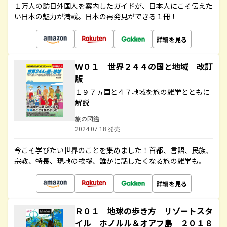
１万人の訪日外国人を案内したガイドが、日本人にこそ伝えた
い日本の魅力が満載。日本の再発見ができる１冊！
詳細を見る
Ｗ０１ 世界２４４の国と地域 改訂
版
１９７ヵ国と４７地域を旅の雑学とともに
解説
旅の図鑑
2024.07.18 発売
今こそ学びたい世界のことを集めました！首都、言語、民族、
宗教、特長、現地の挨拶、誰かに話したくなる旅の雑学も。
詳細を見る
Ｒ０１ 地球の歩き方 リゾートスタ
イル ホノルル＆オアフ島 ２０１８