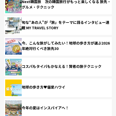
Next韓国旅 次の韓国旅行がもっと楽しくなる 旅先・
グルメ・テクニック
旬な“あの人”が「旅」をテーマに語るインタビュー連
載 MY TRAVEL STORY
今、こんな旅がしてみたい！地球の歩き方が選ぶ2026
年絶対行くべき旅先30
コスパもタイパもかなえる！賢者の旅テクニック
地球の歩き方♥偏愛ハワイ
今年の夏はインスパイアへ！