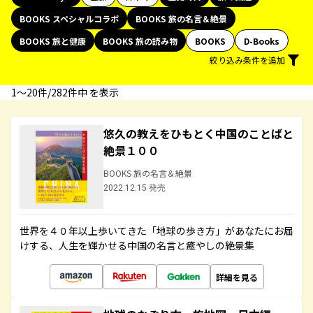
BOOKS スペシャルコラボ
BOOKS 旅の名言＆絶景
BOOKS 旅と健康
BOOKS 旅の読み物
BOOKS
D-Books
絞り込み条件を追加
1〜20件/282件中 を表示
悠久の教えをひもとく中国のことばと
絶景１００
BOOKS 旅の名言＆絶景
2022.12.15 発売
世界を４０年以上歩いてきた「地球の歩き方」があなたにお届
けする、人生を輝かせる中国の名言と癒やしの絶景集
詳細を見る