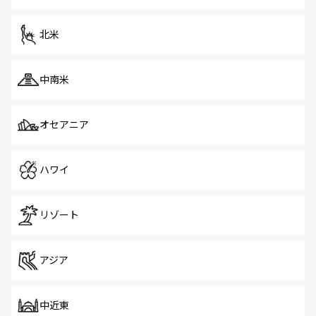
だ。訪れる人を飽きさせないシンガポールで、多様な魅力
を体感しよう。 なお、新着のシンガポール情報は
コンテン
ツ一覧
を参照してほしい。
北米
中南米
オセアニア
ハワイ
リゾート
アジア
中近東