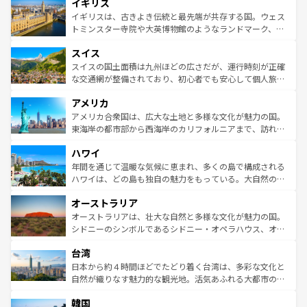
イギリス
いる。シャンパンの発祥地であるランス、プロヴァンスの
顔を持つこの国は、どこを歩いても飽きることがない。ベ
香り高いラベンダー畑など、多彩な楽しみ方が可能だ。さ
ルリンの文化的活気、バイエルン州のアルプスの絶景、そ
イギリスは、古きよき伝統と最先端が共存する国。ウェス
らに、パリ以外の地域にも魅力が溢れており、どの街角に
してライン川沿いのワイン畑といった風景は必見。ビール
トミンスター寺院や大英博物館のようなランドマーク、歴
も豊かな歴史と文化が息づいている。パリ以外の個性あふ
とソーセージを味わいながら地元の人と過ごす楽しい時間
史ある大学都市、美しい丘陵地帯や牧歌的な風景など、エ
れる地方に足を運ぶとそれぞれで全く異なる文化を体験で
スイス
は、お酒好きな人にはぜひ体験してほしい。 なお、新着の
リアごとに異なる魅力がある。また、優雅なアフタヌーン
きるだろう。 なお、新着のフランス情報は
コンテンツ一覧
ドイツ情報は
コンテンツ一覧
を参照してほしい。
ティー、ビール好きにはたまらない英国パブ、サッカー観
スイスの国土面積は九州ほどの広さだが、運行時刻が正確
を参照してほしい。
戦など、本場だからこそできる体験も豊富。イギリスを旅
な交通網が整備されており、初心者でも安心して個人旅行
して楽しみつくそう。 なお、新着のイギリス情報は
コンテ
を楽しめる。日本同様に時刻表どおりの旅が可能だ。中世
アメリカ
ンツ一覧
を参照してほしい。
の建物がそのまま残る町や、スイスならではのユニークな
博物館もあり、アルプス観光だけでなく町歩きも満喫する
アメリカ合衆国は、広大な土地と多様な文化が魅力の国。
ことができる。国民の所得が高いため物価も高いが、旅行
東海岸の都市部から西海岸のカリフォルニアまで、訪れる
者向けの交通パス提供のサービスもあり、うまく活用すれ
場所ごとに異なる風景と体験が待っている。ニューヨーク
ハワイ
ば市内交通費無料で観光を楽しむこともできる。 なお、新
のような巨大都市は、観光、ショッピング、エンターテイ
着のスイス情報は
コンテンツ一覧
を参照してほしい。
ンメントが詰まった刺激的なスポットだ。一方、アメリカ
年間を通じて温暖な気候に恵まれ、多くの島で構成される
西部には大自然が広がり、グランドキャニオンやイエロー
ハワイは、どの島も独自の魅力をもっている。大自然の神
ストーン国立公園といった絶景が堪能できる。さらに、南
秘を感じたいなら、火山が生み出した壮大な景観を誇るハ
オーストラリア
部のニューオーリンズでは、音楽と美食が融合した独特の
ワイ島は見逃せない。また、定番の観光地といえばオアフ
文化が魅力。旅行者はアメリカの各地域で異なる魅力を楽
島だが、静かな自然を求めるならマウイ島やカウアイ島が
オーストラリアは、壮大な自然と多様な文化が魅力の国。
しみながら、その多様性と豊かな歴史を感じることができ
おすすめ。エメラルドグリーンに輝く海をはじめ、豊かな
シドニーのシンボルであるシドニー・オペラハウス、オー
るだろう。車でのロードトリップや列車の旅も、アメリカ
文化や歴史が息づいている。「アロハスピリット」と呼ば
ストラリア東海岸北部に広がる大サンゴ礁地帯グレートバ
ならではの贅沢な旅のスタイルだ。 なお、新着のアメリカ
台湾
れるおもてなしの心で訪れる人々を迎えてくれるハワイの
リアリーフや大陸中央部にそびえるウルル（エアーズロッ
情報は
コンテンツ一覧
を参照してほしい。
人々、おいしいローカルフードやハワイアンミュージッ
ク）、タスマニアの美しい原生林やケアンズの熱帯雨林な
日本から約４時間ほどでたどり着く台湾は、多彩な文化と
ク、伝統的なフラダンスなど、すべてがハワイの魅力を彩
ど、見どころがたくさん。また、カフェやワイン、オージ
自然が織りなす魅力的な観光地。活気あふれる大都市の台
っている。訪れるたびに新しい発見と感動が待っているハ
ービーフなどの食文化も豊かで、美味しいものであふれて
北やノスタルジックな町並みが人気な九份（ジォウフェ
ワイを、存分に味わってほしい。 なお、新着のハワイ情報
韓国
いる。アクティビティも充実しており、サーフィンやダイ
ン）、静ひつな山岳地帯である台湾東部など、都市の喧騒