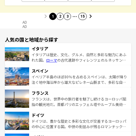
…
1
2
3
15
AD
AD
人気の国と地域から探す
イタリア
イタリアは歴史、文化、グルメ、自然と多彩な魅力にあふ
れた国。
ローマ
の古代遺跡やフィレンツェのルネッサンス
美術、ヴェネツィアの運河など、歴史あるスポットはもち
スペイン
ろん、トスカーナの美しい田園風景やアマルフィ海岸の絶
景など、自然景観も見逃せない。観光の合間には、本場の
イベリア半島のほぼ80％を占めるスペインは、太陽が降り
ピザやパスタなど、絶品のイタリア料理を堪能することも
注ぐ地中海沿岸から雄大なピレネー山脈まで、多彩な自然
できる。朝目覚めてから夜眠るまで、すべての瞬間を楽し
と文化が詰まったヨーロッパ屈指の旅行先だ。多様な地域
フランス
ませてくれるイタリアで、忘れられない旅をしてみよう！
文化が根付くこの国では、情熱的なフラメンコ、熱気あふ
なお、新着のイタリア情報は
コンテンツ一覧
を参照してほ
れる闘牛、そして美味しいタパスが生活の一部となってい
フランスは、世界中の旅行者を魅了し続けるヨーロッパ屈
しい。
る。首都マドリードの洗練された雰囲気や、バルセロナの
指の観光地だ。首都パリのエッフェル塔やルーブル美術館
アートに溢れた街角から、地方では古代ローマ遺跡や中世
といった象徴的なスポットから、田舎町の古風な美しさま
ドイツ
の城塞都市、穏やかなビーチリゾートまで多彩な表情を見
で、幅広い魅力が詰まっている。華麗な宮殿、歴史的な大
せる。地方によって風土や気候が異なるスペインはその個
聖堂、美しいビーチ、そして豊かな自然が、訪れる者を心
ドイツは、豊かな歴史と多彩な文化が交差するヨーロッパ
性で訪れる人を魅了する。 なお、新着のスペイン情報は
コ
から魅了する。また、フランスは美食の国としても知ら
の中心に位置する国。中世の街並みが残るロマンチック街
ンテンツ一覧
を参照してほしい。
れ、フランス料理はユネスコ無形文化遺産にも登録されて
道から、未来を先取りするようなモダンな都市まで多様な