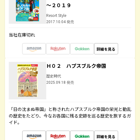
～２０１９
Resort Style
2017.10.04 発売
当社在庫切れ
詳細を見る
Ｈ０２ ハプスブルク帝国
歴史時代
2025.09.18 発売
「日の沈まぬ帝国」と称されたハプスブルク帝国の栄光と動乱
の歴史をたどり、今なお各国に残る史跡を巡る歴史を旅するガ
イド。
詳細を見る