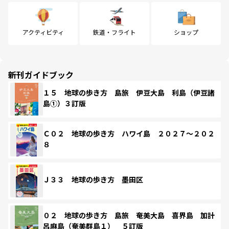
アクティビティ
鉄道・フライト
ショップ
新刊ガイドブック
１５ 地球の歩き方 島旅 伊豆大島 利島（伊豆諸
島①）３訂版
Ｃ０２ 地球の歩き方 ハワイ島 ２０２７～２０２
８
Ｊ３３ 地球の歩き方 墨田区
０２ 地球の歩き方 島旅 奄美大島 喜界島 加計
呂麻島（奄美群島１） ５訂版