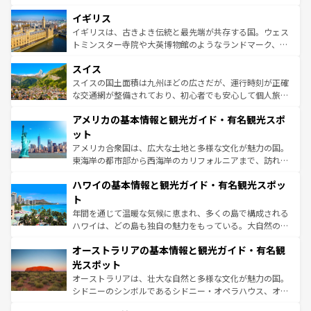
いる。シャンパンの発祥地であるランス、プロヴァンスの
道から、未来を先取りするようなモダンな都市まで多様な
香り高いラベンダー畑など、多彩な楽しみ方が可能だ。さ
イギリス
顔を持つこの国は、どこを歩いても飽きることがない。ベ
らに、パリ以外の地域にも魅力が溢れており、どの街角に
ルリンの文化的活気、バイエルン州のアルプスの絶景、そ
イギリスは、古きよき伝統と最先端が共存する国。ウェス
も豊かな歴史と文化が息づいている。パリ以外の個性あふ
してライン川沿いのワイン畑といった風景は必見。ビール
トミンスター寺院や大英博物館のようなランドマーク、歴
れる地方に足を運ぶとそれぞれで全く異なる文化を体験で
とソーセージを味わいながら地元の人と過ごす楽しい時間
史ある大学都市、美しい丘陵地帯や牧歌的な風景など、エ
きるだろう。 なお、新着のフランス情報は
コンテンツ一覧
スイス
は、お酒好きな人にはぜひ体験してほしい。 なお、新着の
リアごとに異なる魅力がある。また、優雅なアフタヌーン
を参照してほしい。
ドイツ情報は
コンテンツ一覧
を参照してほしい。
ティー、ビール好きにはたまらない英国パブ、サッカー観
スイスの国土面積は九州ほどの広さだが、運行時刻が正確
戦など、本場だからこそできる体験も豊富。イギリスを旅
な交通網が整備されており、初心者でも安心して個人旅行
して楽しみつくそう。 なお、新着のイギリス情報は
コンテ
を楽しめる。日本同様に時刻表どおりの旅が可能だ。中世
アメリカの基本情報と観光ガイド・有名観光スポ
ンツ一覧
を参照してほしい。
の建物がそのまま残る町や、スイスならではのユニークな
博物館もあり、アルプス観光だけでなく町歩きも満喫する
ット
ことができる。国民の所得が高いため物価も高いが、旅行
アメリカ合衆国は、広大な土地と多様な文化が魅力の国。
者向けの交通パス提供のサービスもあり、うまく活用すれ
東海岸の都市部から西海岸のカリフォルニアまで、訪れる
ば市内交通費無料で観光を楽しむこともできる。 なお、新
場所ごとに異なる風景と体験が待っている。ニューヨーク
着のスイス情報は
コンテンツ一覧
を参照してほしい。
ハワイの基本情報と観光ガイド・有名観光スポッ
のような巨大都市は、観光、ショッピング、エンターテイ
ンメントが詰まった刺激的なスポットだ。一方、アメリカ
ト
西部には大自然が広がり、グランドキャニオンやイエロー
年間を通じて温暖な気候に恵まれ、多くの島で構成される
ストーン国立公園といった絶景が堪能できる。さらに、南
ハワイは、どの島も独自の魅力をもっている。大自然の神
部のニューオーリンズでは、音楽と美食が融合した独特の
秘を感じたいなら、火山が生み出した壮大な景観を誇るハ
文化が魅力。旅行者はアメリカの各地域で異なる魅力を楽
オーストラリアの基本情報と観光ガイド・有名観
ワイ島は見逃せない。また、定番の観光地といえばオアフ
しみながら、その多様性と豊かな歴史を感じることができ
島だが、静かな自然を求めるならマウイ島やカウアイ島が
光スポット
るだろう。車でのロードトリップや列車の旅も、アメリカ
おすすめ。エメラルドグリーンに輝く海をはじめ、豊かな
オーストラリアは、壮大な自然と多様な文化が魅力の国。
ならではの贅沢な旅のスタイルだ。 なお、新着のアメリカ
文化や歴史が息づいている。「アロハスピリット」と呼ば
シドニーのシンボルであるシドニー・オペラハウス、オー
情報は
コンテンツ一覧
を参照してほしい。
れるおもてなしの心で訪れる人々を迎えてくれるハワイの
ストラリア東海岸北部に広がる大サンゴ礁地帯グレートバ