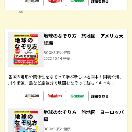
詳細を見る
AD
地球のなぞり方 旅地図 アメリカ大
陸編
BOOKS 旅と健康
2022.10.14 発売
各国の地形や関係性をなぞって学ぶ新しい地図本！国境や州、
川や街道、島など旅気分で地図をなぞって脳もイキイキ！
詳細を見る
地球のなぞり方 旅地図 ヨーロッパ
編
BOOKS 旅と健康