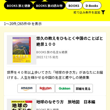
BOOKS 旅と健康
BOOKS 旅の読み物
BOOKS
D-Books
絞り込み条件を追加
1〜20件/265件中 を表示
悠久の教えをひもとく中国のことばと
絶景１００
BOOKS 旅の名言＆絶景
2022.12.15 発売
世界を４０年以上歩いてきた「地球の歩き方」があなたにお届
けする、人生を輝かせる中国の名言と癒やしの絶景集
詳細を見る
地球のなぞり方 旅地図 日本編
BOOKS 旅と健康