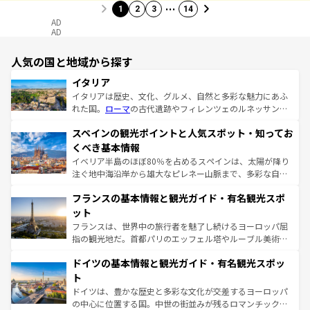
…
1
2
3
14
AD
AD
人気の国と地域から探す
イタリア
イタリアは歴史、文化、グルメ、自然と多彩な魅力にあふ
れた国。
ローマ
の古代遺跡やフィレンツェのルネッサンス
美術、ヴェネツィアの運河など、歴史あるスポットはもち
スペインの観光ポイントと人気スポット・知ってお
ろん、トスカーナの美しい田園風景やアマルフィ海岸の絶
景など、自然景観も見逃せない。観光の合間には、本場の
くべき基本情報
ピザやパスタなど、絶品のイタリア料理を堪能することも
イベリア半島のほぼ80％を占めるスペインは、太陽が降り
できる。朝目覚めてから夜眠るまで、すべての瞬間を楽し
注ぐ地中海沿岸から雄大なピレネー山脈まで、多彩な自然
ませてくれるイタリアで、忘れられない旅をしてみよう！
と文化が詰まったヨーロッパ屈指の旅行先だ。多様な地域
なお、新着のイタリア情報は
コンテンツ一覧
を参照してほ
フランスの基本情報と観光ガイド・有名観光スポ
文化が根付くこの国では、情熱的なフラメンコ、熱気あふ
しい。
れる闘牛、そして美味しいタパスが生活の一部となってい
ット
る。首都マドリードの洗練された雰囲気や、バルセロナの
フランスは、世界中の旅行者を魅了し続けるヨーロッパ屈
アートに溢れた街角から、地方では古代ローマ遺跡や中世
指の観光地だ。首都パリのエッフェル塔やルーブル美術館
の城塞都市、穏やかなビーチリゾートまで多彩な表情を見
といった象徴的なスポットから、田舎町の古風な美しさま
せる。地方によって風土や気候が異なるスペインはその個
ドイツの基本情報と観光ガイド・有名観光スポッ
で、幅広い魅力が詰まっている。華麗な宮殿、歴史的な大
性で訪れる人を魅了する。 なお、新着のスペイン情報は
コ
聖堂、美しいビーチ、そして豊かな自然が、訪れる者を心
ト
ンテンツ一覧
を参照してほしい。
から魅了する。また、フランスは美食の国としても知ら
ドイツは、豊かな歴史と多彩な文化が交差するヨーロッパ
れ、フランス料理はユネスコ無形文化遺産にも登録されて
の中心に位置する国。中世の街並みが残るロマンチック街