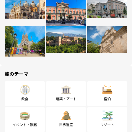
旅のテーマ
飲食
建築・アート
宿泊
イベント・観戦
世界遺産
リゾート