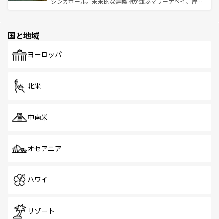
シンガポール。未来的な建築物が並ぶマリーナベイ、歴史
ほしい。
ほしい。
と伝統を感じられるエスニックタウン、多数の緑豊かな公
園や自然保護区など、自然が調和した近代的な景観と文化
の多様性あふれるカラフルな町は、どこを歩いても新しい
国と地域
発見がある。さらに、治安のよさや充実した公共交通機関
も、旅行者にとっては魅力的なポイント。グルメも豊富
で、ホーカーズは地元の風情を楽しめる外せないスポット
ヨーロッパ
だ。訪れる人を飽きさせないシンガポールで、多様な魅力
を体感しよう。 なお、新着のシンガポール情報は
コンテン
ツ一覧
を参照してほしい。
北米
中南米
オセアニア
ハワイ
リゾート