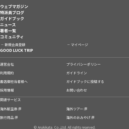
ウェブマガジン
特派員ブログ
ガイドブック
ニュース
著者一覧
コミュニティ
新規会員登録
マイページ
GOOD LUCK TRIP
運営会社
プライバシーポリシー
利用規約
ガイドライン
書店御担当者様へ
ガイドブックに投稿する
採用情報
お問い合わせ
関連サービス
海外航空券
海外ツアー
旅行用品
海外のおみやげ
© Arukikata. Co.,Ltd. All rights reserved.