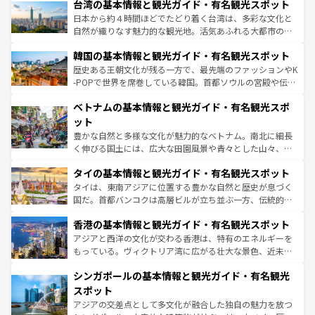
人々、おいしいローカルフードやハワイアンミュージッ
台湾の基本情報と観光ガイド・有名観光スポット
リアリーフや大陸中央部にそびえるウルル（エアーズロッ
ク、伝統的なフラダンスなど、すべてがハワイの魅力を彩
ク）、タスマニアの美しい原生林やケアンズの熱帯雨林な
日本から約４時間ほどでたどり着く台湾は、多彩な文化と
っている。訪れるたびに新しい発見と感動が待っているハ
ど、見どころがたくさん。また、カフェやワイン、オージ
自然が織りなす魅力的な観光地。活気あふれる大都市の台
ワイを、存分に味わってほしい。 なお、新着のハワイ情報
ービーフなどの食文化も豊かで、美味しいものであふれて
北やノスタルジックな町並みが人気な九份（ジォウフェ
は
コンテンツ一覧
を参照してほしい。
韓国の基本情報と観光ガイド・有名観光スポット
いる。アクティビティも充実しており、サーフィンやダイ
ン）、静ひつな山岳地帯である台湾東部など、都市の喧騒
ビング、ハイキングなど、アウトドア好きにはたまらな
と山間の静けさが共存しており、訪れる人に新しい発見と
歴史ある王朝文化が残る一方で、最先端のファッションやK
い。オーストラリアの多彩な魅力を存分に味わいつくそ
驚きをもたらしてくれる。また、奥深い台湾の食文化も魅
-POPで世界を席巻している韓国。首都ソウルの宮殿や伝統
う。 なお、新着のオーストラリア情報は
コンテンツ一覧
を
力で、夜市などの屋台グルメから高級料理、ヘルシーで美
家屋が並ぶエリアでは韓国の歴史と文化に浸ることがで
参照してほしい。
ベトナムの基本情報と観光ガイド・有名観光スポ
容にもいいと評判のスイーツなど、バラエティ豊かな料理
き、地方に足を延ばせば四季折々の自然美を楽しむことが
が味わえる。 なお、新着の台湾情報は
コンテンツ一覧
を参
できる。そして、キムチや焼肉、絶品のストリートフード
ット
照してほしい。
まで、さまざまな韓国料理が待っている。夜には、韓国な
豊かな自然と多様な文化が魅力的なベトナム。南北に細長
らではのナイトライフも堪能できる。あたたかいホスピタ
く伸びる国土には、広大な田園風景や青々とした山々、世
リティに包まれながら、韓国の多彩な魅力を心ゆくまで味
界遺産に登録された壮大な自然景観が点在し、都市部では
わってみてほしい。 なお、新着の韓国情報は
コンテンツ一
タイの基本情報と観光ガイド・有名観光スポット
急速な発展と共に伝統が息づく。ハノイの古い町並みやホ
覧
を参照してほしい。
ーチミン市のフランス統治時代の建物も、独特の雰囲気を
タイは、東南アジアに位置する豊かな自然と歴史が息づく
醸し出している。また、バラエティの豊かさとおいしさで
国だ。首都バンコクは高層ビルが立ち並ぶ一方、伝統的な
世界中の食通を魅了してやまないベトナム料理も魅力のひ
寺院や市場がいたるところに点在し、古きよき文化と現代
香港の基本情報と観光ガイド・有名観光スポット
とつ。フォーやバインミー、ベトナムコーヒーなどは、ぜ
の活気が交差している。北部ではチェンマイなどの山岳地
ひ現地で味わいたい。どの地域を訪れてもあたたかい人々
帯で自然と触れ合い、南部ではプーケットやクラビの美し
アジアと西洋の文化が交わる香港は、特有のエネルギーを
が旅行者を迎えてくれるので、きっと忘れられない旅にな
いビーチでリゾート気分を楽しむことができる。タイ料理
もっている。ヴィクトリア湾に広がる壮大な景色、近未来
るはずだ。 なお、新着のベトナム情報は
コンテンツ一覧
を
は世界的に有名で、屋台から高級レストランまで味覚を刺
的なアートスポット、そして歴史と現代が融合した町並
参照してほしい。
シンガポールの基本情報と観光ガイド・有名観光
激する。気候は一年中温暖で、どの季節にも異なる楽しみ
み、どこを訪れても感動するはず。観光スポットが密集し
が待っている。親しみやすいタイの人々、仏教を中心とし
ており、効率よく見どころを回れるのも魅力。息をのむよ
スポット
た文化、そして多様な観光資源が、訪れる旅人を魅了し続
うな絶景から文化的な体験まで、香港を存分に楽しみ尽く
アジアの交差点として多文化が融合した独自の魅力を放つ
ける。 なお、新着のタイ情報は
コンテンツ一覧
を参照して
そう。 なお、新着の香港情報は
コンテンツ一覧
を参照して