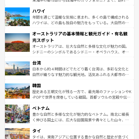
ば市内交通費無料で観光を楽しむこともできる。 なお、新
場所ごとに異なる風景と体験が待っている。ニューヨーク
着のスイス情報は
コンテンツ一覧
を参照してほしい。
ハワイ
のような巨大都市は、観光、ショッピング、エンターテイ
ンメントが詰まった刺激的なスポットだ。一方、アメリカ
年間を通じて温暖な気候に恵まれ、多くの島で構成される
西部には大自然が広がり、グランドキャニオンやイエロー
ハワイは、どの島も独自の魅力をもっている。大自然の神
ストーン国立公園といった絶景が堪能できる。さらに、南
秘を感じたいなら、火山が生み出した壮大な景観を誇るハ
オーストラリアの基本情報と観光ガイド・有名観
部のニューオーリンズでは、音楽と美食が融合した独特の
ワイ島は見逃せない。また、定番の観光地といえばオアフ
文化が魅力。旅行者はアメリカの各地域で異なる魅力を楽
島だが、静かな自然を求めるならマウイ島やカウアイ島が
光スポット
しみながら、その多様性と豊かな歴史を感じることができ
おすすめ。エメラルドグリーンに輝く海をはじめ、豊かな
オーストラリアは、壮大な自然と多様な文化が魅力の国。
るだろう。車でのロードトリップや列車の旅も、アメリカ
文化や歴史が息づいている。「アロハスピリット」と呼ば
シドニーのシンボルであるシドニー・オペラハウス、オー
ならではの贅沢な旅のスタイルだ。 なお、新着のアメリカ
れるおもてなしの心で訪れる人々を迎えてくれるハワイの
ストラリア東海岸北部に広がる大サンゴ礁地帯グレートバ
情報は
コンテンツ一覧
を参照してほしい。
人々、おいしいローカルフードやハワイアンミュージッ
台湾
リアリーフや大陸中央部にそびえるウルル（エアーズロッ
ク、伝統的なフラダンスなど、すべてがハワイの魅力を彩
ク）、タスマニアの美しい原生林やケアンズの熱帯雨林な
日本から約４時間ほどでたどり着く台湾は、多彩な文化と
っている。訪れるたびに新しい発見と感動が待っているハ
ど、見どころがたくさん。また、カフェやワイン、オージ
自然が織りなす魅力的な観光地。活気あふれる大都市の台
ワイを、存分に味わってほしい。 なお、新着のハワイ情報
ービーフなどの食文化も豊かで、美味しいものであふれて
北やノスタルジックな町並みが人気な九份（ジォウフェ
は
コンテンツ一覧
を参照してほしい。
韓国
いる。アクティビティも充実しており、サーフィンやダイ
ン）、静ひつな山岳地帯である台湾東部など、都市の喧騒
ビング、ハイキングなど、アウトドア好きにはたまらな
と山間の静けさが共存しており、訪れる人に新しい発見と
歴史ある王朝文化が残る一方で、最先端のファッションやK
い。オーストラリアの多彩な魅力を存分に味わいつくそ
驚きをもたらしてくれる。また、奥深い台湾の食文化も魅
-POPで世界を席巻している韓国。首都ソウルの宮殿や伝統
う。 なお、新着のオーストラリア情報は
コンテンツ一覧
を
力で、夜市などの屋台グルメから高級料理、ヘルシーで美
家屋が並ぶエリアでは韓国の歴史と文化に浸ることがで
参照してほしい。
ベトナム
容にもいいと評判のスイーツなど、バラエティ豊かな料理
き、地方に足を延ばせば四季折々の自然美を楽しむことが
が味わえる。 なお、新着の台湾情報は
コンテンツ一覧
を参
できる。そして、キムチや焼肉、絶品のストリートフード
豊かな自然と多様な文化が魅力的なベトナム。南北に細長
照してほしい。
まで、さまざまな韓国料理が待っている。夜には、韓国な
く伸びる国土には、広大な田園風景や青々とした山々、世
らではのナイトライフも堪能できる。あたたかいホスピタ
界遺産に登録された壮大な自然景観が点在し、都市部では
タイ
リティに包まれながら、韓国の多彩な魅力を心ゆくまで味
急速な発展と共に伝統が息づく。ハノイの古い町並みやホ
わってみてほしい。 なお、新着の韓国情報は
コンテンツ一
ーチミン市のフランス統治時代の建物も、独特の雰囲気を
タイは、東南アジアに位置する豊かな自然と歴史が息づく