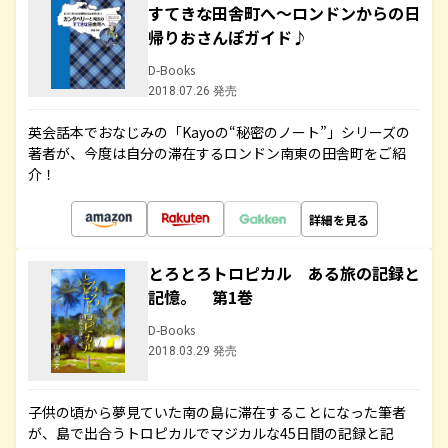
すてきな田舎町へ～ロンドンからの日
帰りおさんぽガイド♪
D-Books
2018.07.26 発売
英会話本でおなじみの「Kayoの“秘密のノート”」シリーズの
著者が、今度は自分の滞在するロンドン南東の田舎町をご紹
介！
詳細を見る
とろとろトロピカル ある旅の記録と
記憶。 第1巻
D-Books
2018.03.29 発売
子供の頃から夢見ていた南の島に滞在することになった筆者
が、島で出合うトロピカルでマジカルな45日間の記録と記