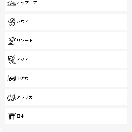
オセアニア
ハワイ
リゾート
アジア
中近東
アフリカ
日本