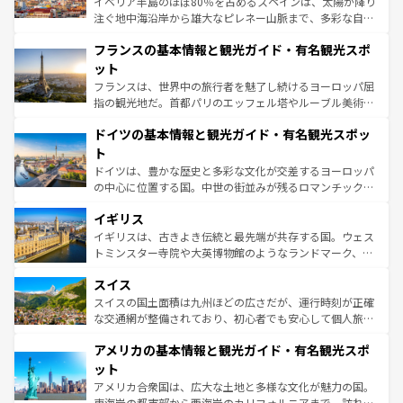
イベリア半島のほぼ80％を占めるスペインは、太陽が降り
できる。朝目覚めてから夜眠るまで、すべての瞬間を楽し
注ぐ地中海沿岸から雄大なピレネー山脈まで、多彩な自然
ませてくれるイタリアで、忘れられない旅をしてみよう！
と文化が詰まったヨーロッパ屈指の旅行先だ。多様な地域
なお、新着のイタリア情報は
コンテンツ一覧
を参照してほ
フランスの基本情報と観光ガイド・有名観光スポ
文化が根付くこの国では、情熱的なフラメンコ、熱気あふ
しい。
れる闘牛、そして美味しいタパスが生活の一部となってい
ット
る。首都マドリードの洗練された雰囲気や、バルセロナの
フランスは、世界中の旅行者を魅了し続けるヨーロッパ屈
アートに溢れた街角から、地方では古代ローマ遺跡や中世
指の観光地だ。首都パリのエッフェル塔やルーブル美術館
の城塞都市、穏やかなビーチリゾートまで多彩な表情を見
といった象徴的なスポットから、田舎町の古風な美しさま
せる。地方によって風土や気候が異なるスペインはその個
ドイツの基本情報と観光ガイド・有名観光スポッ
で、幅広い魅力が詰まっている。華麗な宮殿、歴史的な大
性で訪れる人を魅了する。 なお、新着のスペイン情報は
コ
聖堂、美しいビーチ、そして豊かな自然が、訪れる者を心
ト
ンテンツ一覧
を参照してほしい。
から魅了する。また、フランスは美食の国としても知ら
ドイツは、豊かな歴史と多彩な文化が交差するヨーロッパ
れ、フランス料理はユネスコ無形文化遺産にも登録されて
の中心に位置する国。中世の街並みが残るロマンチック街
いる。シャンパンの発祥地であるランス、プロヴァンスの
道から、未来を先取りするようなモダンな都市まで多様な
香り高いラベンダー畑など、多彩な楽しみ方が可能だ。さ
イギリス
顔を持つこの国は、どこを歩いても飽きることがない。ベ
らに、パリ以外の地域にも魅力が溢れており、どの街角に
ルリンの文化的活気、バイエルン州のアルプスの絶景、そ
イギリスは、古きよき伝統と最先端が共存する国。ウェス
も豊かな歴史と文化が息づいている。パリ以外の個性あふ
してライン川沿いのワイン畑といった風景は必見。ビール
トミンスター寺院や大英博物館のようなランドマーク、歴
れる地方に足を運ぶとそれぞれで全く異なる文化を体験で
とソーセージを味わいながら地元の人と過ごす楽しい時間
史ある大学都市、美しい丘陵地帯や牧歌的な風景など、エ
きるだろう。 なお、新着のフランス情報は
コンテンツ一覧
スイス
は、お酒好きな人にはぜひ体験してほしい。 なお、新着の
リアごとに異なる魅力がある。また、優雅なアフタヌーン
を参照してほしい。
ドイツ情報は
コンテンツ一覧
を参照してほしい。
ティー、ビール好きにはたまらない英国パブ、サッカー観
スイスの国土面積は九州ほどの広さだが、運行時刻が正確
戦など、本場だからこそできる体験も豊富。イギリスを旅
な交通網が整備されており、初心者でも安心して個人旅行
して楽しみつくそう。 なお、新着のイギリス情報は
コンテ
を楽しめる。日本同様に時刻表どおりの旅が可能だ。中世
アメリカの基本情報と観光ガイド・有名観光スポ
ンツ一覧
を参照してほしい。
の建物がそのまま残る町や、スイスならではのユニークな
博物館もあり、アルプス観光だけでなく町歩きも満喫する
ット
ことができる。国民の所得が高いため物価も高いが、旅行
アメリカ合衆国は、広大な土地と多様な文化が魅力の国。
者向けの交通パス提供のサービスもあり、うまく活用すれ
東海岸の都市部から西海岸のカリフォルニアまで、訪れる