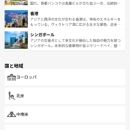
覧
を参照してほしい。
醸し出している。また、バラエティの豊かさとおいしさで
国だ。首都バンコクは高層ビルが立ち並ぶ一方、伝統的な
世界中の食通を魅了してやまないベトナム料理も魅力のひ
寺院や市場がいたるところに点在し、古きよき文化と現代
香港
とつ。フォーやバインミー、ベトナムコーヒーなどは、ぜ
の活気が交差している。北部ではチェンマイなどの山岳地
ひ現地で味わいたい。どの地域を訪れてもあたたかい人々
帯で自然と触れ合い、南部ではプーケットやクラビの美し
アジアと西洋の文化が交わる香港は、特有のエネルギーを
が旅行者を迎えてくれるので、きっと忘れられない旅にな
いビーチでリゾート気分を楽しむことができる。タイ料理
もっている。ヴィクトリア湾に広がる壮大な景色、近未来
るはずだ。 なお、新着のベトナム情報は
コンテンツ一覧
を
は世界的に有名で、屋台から高級レストランまで味覚を刺
的なアートスポット、そして歴史と現代が融合した町並
参照してほしい。
シンガポール
激する。気候は一年中温暖で、どの季節にも異なる楽しみ
み、どこを訪れても感動するはず。観光スポットが密集し
が待っている。親しみやすいタイの人々、仏教を中心とし
ており、効率よく見どころを回れるのも魅力。息をのむよ
アジアの交差点として多文化が融合した独自の魅力を放つ
た文化、そして多様な観光資源が、訪れる旅人を魅了し続
うな絶景から文化的な体験まで、香港を存分に楽しみ尽く
シンガポール。未来的な建築物が並ぶマリーナベイ、歴史
ける。 なお、新着のタイ情報は
コンテンツ一覧
を参照して
そう。 なお、新着の香港情報は
コンテンツ一覧
を参照して
と伝統を感じられるエスニックタウン、多数の緑豊かな公
ほしい。
ほしい。
園や自然保護区など、自然が調和した近代的な景観と文化
の多様性あふれるカラフルな町は、どこを歩いても新しい
国と地域
発見がある。さらに、治安のよさや充実した公共交通機関
も、旅行者にとっては魅力的なポイント。グルメも豊富
で、ホーカーズは地元の風情を楽しめる外せないスポット
ヨーロッパ
だ。訪れる人を飽きさせないシンガポールで、多様な魅力
を体感しよう。 なお、新着のシンガポール情報は
コンテン
ツ一覧
を参照してほしい。
北米
中南米