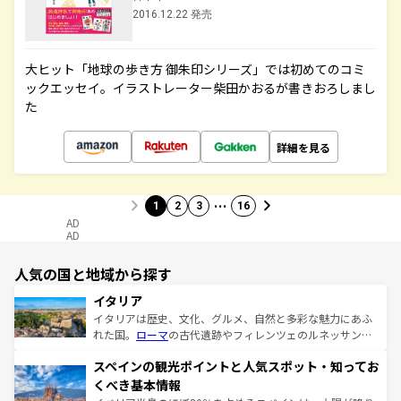
2016.12.22 発売
大ヒット「地球の歩き方 御朱印シリーズ」では初めてのコミ
ックエッセイ。イラストレーター柴田かおるが書きおろしまし
た
詳細を見る
…
1
2
3
16
AD
AD
人気の国と地域から探す
イタリア
イタリアは歴史、文化、グルメ、自然と多彩な魅力にあふ
れた国。
ローマ
の古代遺跡やフィレンツェのルネッサンス
美術、ヴェネツィアの運河など、歴史あるスポットはもち
スペインの観光ポイントと人気スポット・知ってお
ろん、トスカーナの美しい田園風景やアマルフィ海岸の絶
景など、自然景観も見逃せない。観光の合間には、本場の
くべき基本情報
ピザやパスタなど、絶品のイタリア料理を堪能することも