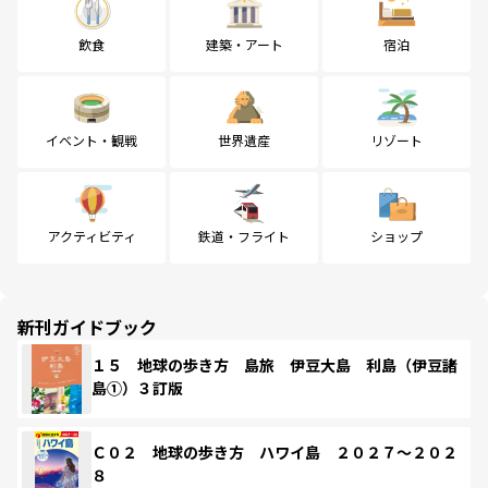
飲食
建築・アート
宿泊
イベント・観戦
世界遺産
リゾート
アクティビティ
鉄道・フライト
ショップ
新刊ガイドブック
１５ 地球の歩き方 島旅 伊豆大島 利島（伊豆諸
島①）３訂版
Ｃ０２ 地球の歩き方 ハワイ島 ２０２７～２０２
８