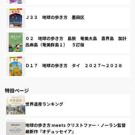
Ｊ３３ 地球の歩き方 墨田区
０２ 地球の歩き方 島旅 奄美大島 喜界島 加計
呂麻島（奄美群島１） ５訂版
Ｄ１７ 地球の歩き方 タイ ２０２７～２０２８
特設ページ
世界遺産ランキング
地球の歩き方 meets クリストファー・ノーラン監督
最新作『オデュッセイア』