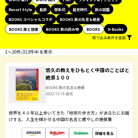
Resort Style
島旅
御朱印
歴史時代
旅の図鑑
BOOKS スペシャルコラボ
BOOKS 旅の名言＆絶景
BOOKS 旅と健康
BOOKS 旅の読み物
BOOKS
D-Books
絞り込み条件を追加
1〜20件/313件中 を表示
悠久の教えをひもとく中国のことばと
絶景１００
BOOKS 旅の名言＆絶景
2022.12.15 発売
世界を４０年以上歩いてきた「地球の歩き方」があなたにお届
けする、人生を輝かせる中国の名言と癒やしの絶景集
詳細を見る