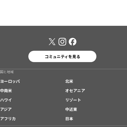
コミュニティを見る
国と地域
ヨーロッパ
北米
中南米
オセアニア
ハワイ
リゾート
アジア
中近東
アフリカ
日本