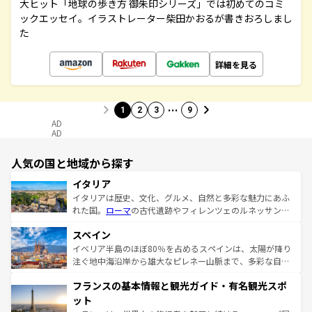
大ヒット「地球の歩き方 御朱印シリーズ」では初めてのコミ
ックエッセイ。イラストレーター柴田かおるが書きおろしまし
た
詳細を見る
…
1
2
3
9
AD
AD
人気の国と地域から探す
イタリア
イタリアは歴史、文化、グルメ、自然と多彩な魅力にあふ
れた国。
ローマ
の古代遺跡やフィレンツェのルネッサンス
美術、ヴェネツィアの運河など、歴史あるスポットはもち
スペイン
ろん、トスカーナの美しい田園風景やアマルフィ海岸の絶
景など、自然景観も見逃せない。観光の合間には、本場の
イベリア半島のほぼ80％を占めるスペインは、太陽が降り
ピザやパスタなど、絶品のイタリア料理を堪能することも
注ぐ地中海沿岸から雄大なピレネー山脈まで、多彩な自然
できる。朝目覚めてから夜眠るまで、すべての瞬間を楽し
と文化が詰まったヨーロッパ屈指の旅行先だ。多様な地域
フランスの基本情報と観光ガイド・有名観光スポ
ませてくれるイタリアで、忘れられない旅をしてみよう！
文化が根付くこの国では、情熱的なフラメンコ、熱気あふ
なお、新着のイタリア情報は
コンテンツ一覧
を参照してほ
れる闘牛、そして美味しいタパスが生活の一部となってい
ット
しい。
る。首都マドリードの洗練された雰囲気や、バルセロナの