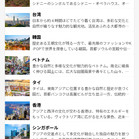
しみながら、その多様性と豊かな歴史を感じることができ
おすすめ。エメラルドグリーンに輝く海をはじめ、豊かな
シドニーのシンボルであるシドニー・オペラハウス、オー
るだろう。車でのロードトリップや列車の旅も、アメリカ
文化や歴史が息づいている。「アロハスピリット」と呼ば
ストラリア東海岸北部に広がる大サンゴ礁地帯グレートバ
ならではの贅沢な旅のスタイルだ。 なお、新着のアメリカ
台湾
れるおもてなしの心で訪れる人々を迎えてくれるハワイの
リアリーフや大陸中央部にそびえるウルル（エアーズロッ
情報は
コンテンツ一覧
を参照してほしい。
人々、おいしいローカルフードやハワイアンミュージッ
ク）、タスマニアの美しい原生林やケアンズの熱帯雨林な
日本から約４時間ほどでたどり着く台湾は、多彩な文化と
ク、伝統的なフラダンスなど、すべてがハワイの魅力を彩
ど、見どころがたくさん。また、カフェやワイン、オージ
自然が織りなす魅力的な観光地。活気あふれる大都市の台
っている。訪れるたびに新しい発見と感動が待っているハ
ービーフなどの食文化も豊かで、美味しいものであふれて
北やノスタルジックな町並みが人気な九份（ジォウフェ
ワイを、存分に味わってほしい。 なお、新着のハワイ情報
韓国
いる。アクティビティも充実しており、サーフィンやダイ
ン）、静ひつな山岳地帯である台湾東部など、都市の喧騒
は
コンテンツ一覧
を参照してほしい。
ビング、ハイキングなど、アウトドア好きにはたまらな
と山間の静けさが共存しており、訪れる人に新しい発見と
歴史ある王朝文化が残る一方で、最先端のファッションやK
い。オーストラリアの多彩な魅力を存分に味わいつくそ
驚きをもたらしてくれる。また、奥深い台湾の食文化も魅
-POPで世界を席巻している韓国。首都ソウルの宮殿や伝統
う。 なお、新着のオーストラリア情報は
コンテンツ一覧
を
力で、夜市などの屋台グルメから高級料理、ヘルシーで美
家屋が並ぶエリアでは韓国の歴史と文化に浸ることがで
参照してほしい。
ベトナム
容にもいいと評判のスイーツなど、バラエティ豊かな料理
き、地方に足を延ばせば四季折々の自然美を楽しむことが
が味わえる。 なお、新着の台湾情報は
コンテンツ一覧
を参
できる。そして、キムチや焼肉、絶品のストリートフード
豊かな自然と多様な文化が魅力的なベトナム。南北に細長
照してほしい。
まで、さまざまな韓国料理が待っている。夜には、韓国な
く伸びる国土には、広大な田園風景や青々とした山々、世
らではのナイトライフも堪能できる。あたたかいホスピタ
界遺産に登録された壮大な自然景観が点在し、都市部では
タイ
リティに包まれながら、韓国の多彩な魅力を心ゆくまで味
急速な発展と共に伝統が息づく。ハノイの古い町並みやホ
わってみてほしい。 なお、新着の韓国情報は
コンテンツ一
ーチミン市のフランス統治時代の建物も、独特の雰囲気を
タイは、東南アジアに位置する豊かな自然と歴史が息づく
覧
を参照してほしい。
醸し出している。また、バラエティの豊かさとおいしさで
国だ。首都バンコクは高層ビルが立ち並ぶ一方、伝統的な
世界中の食通を魅了してやまないベトナム料理も魅力のひ
寺院や市場がいたるところに点在し、古きよき文化と現代
香港
とつ。フォーやバインミー、ベトナムコーヒーなどは、ぜ
の活気が交差している。北部ではチェンマイなどの山岳地
ひ現地で味わいたい。どの地域を訪れてもあたたかい人々
帯で自然と触れ合い、南部ではプーケットやクラビの美し
アジアと西洋の文化が交わる香港は、特有のエネルギーを
が旅行者を迎えてくれるので、きっと忘れられない旅にな
いビーチでリゾート気分を楽しむことができる。タイ料理
もっている。ヴィクトリア湾に広がる壮大な景色、近未来
るはずだ。 なお、新着のベトナム情報は
コンテンツ一覧
を
は世界的に有名で、屋台から高級レストランまで味覚を刺
的なアートスポット、そして歴史と現代が融合した町並
参照してほしい。
シンガポール
激する。気候は一年中温暖で、どの季節にも異なる楽しみ
み、どこを訪れても感動するはず。観光スポットが密集し
が待っている。親しみやすいタイの人々、仏教を中心とし
ており、効率よく見どころを回れるのも魅力。息をのむよ
アジアの交差点として多文化が融合した独自の魅力を放つ
た文化、そして多様な観光資源が、訪れる旅人を魅了し続
うな絶景から文化的な体験まで、香港を存分に楽しみ尽く