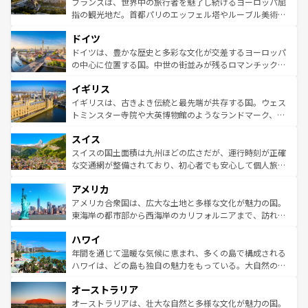
フランスは、世界中の旅行者を魅了し続けるヨーロッパ屈
アートに溢れた街角から、地方では古代ローマ遺跡や中世
指の観光地だ。首都パリのエッフェル塔やルーブル美術館
の城塞都市、穏やかなビーチリゾートまで多彩な表情を見
といった象徴的なスポットから、田舎町の古風な美しさま
せる。地方によって風土や気候が異なるスペインはその個
ドイツ
で、幅広い魅力が詰まっている。華麗な宮殿、歴史的な大
性で訪れる人を魅了する。 なお、新着のスペイン情報は
コ
聖堂、美しいビーチ、そして豊かな自然が、訪れる者を心
ドイツは、豊かな歴史と多彩な文化が交差するヨーロッパ
ンテンツ一覧
を参照してほしい。
から魅了する。また、フランスは美食の国としても知ら
の中心に位置する国。中世の街並みが残るロマンチック街
れ、フランス料理はユネスコ無形文化遺産にも登録されて
道から、未来を先取りするようなモダンな都市まで多様な
イギリス
いる。シャンパンの発祥地であるランス、プロヴァンスの
顔を持つこの国は、どこを歩いても飽きることがない。ベ
香り高いラベンダー畑など、多彩な楽しみ方が可能だ。さ
ルリンの文化的活気、バイエルン州のアルプスの絶景、そ
イギリスは、古きよき伝統と最先端が共存する国。ウェス
らに、パリ以外の地域にも魅力が溢れており、どの街角に
してライン川沿いのワイン畑といった風景は必見。ビール
トミンスター寺院や大英博物館のようなランドマーク、歴
も豊かな歴史と文化が息づいている。パリ以外の個性あふ
とソーセージを味わいながら地元の人と過ごす楽しい時間
史ある大学都市、美しい丘陵地帯や牧歌的な風景など、エ
れる地方に足を運ぶとそれぞれで全く異なる文化を体験で
スイス
は、お酒好きな人にはぜひ体験してほしい。 なお、新着の
リアごとに異なる魅力がある。また、優雅なアフタヌーン
きるだろう。 なお、新着のフランス情報は
コンテンツ一覧
ドイツ情報は
コンテンツ一覧
を参照してほしい。
ティー、ビール好きにはたまらない英国パブ、サッカー観
スイスの国土面積は九州ほどの広さだが、運行時刻が正確
を参照してほしい。
戦など、本場だからこそできる体験も豊富。イギリスを旅
な交通網が整備されており、初心者でも安心して個人旅行
して楽しみつくそう。 なお、新着のイギリス情報は
コンテ
を楽しめる。日本同様に時刻表どおりの旅が可能だ。中世
アメリカ
ンツ一覧
を参照してほしい。
の建物がそのまま残る町や、スイスならではのユニークな
博物館もあり、アルプス観光だけでなく町歩きも満喫する
アメリカ合衆国は、広大な土地と多様な文化が魅力の国。
ことができる。国民の所得が高いため物価も高いが、旅行
東海岸の都市部から西海岸のカリフォルニアまで、訪れる
者向けの交通パス提供のサービスもあり、うまく活用すれ
場所ごとに異なる風景と体験が待っている。ニューヨーク
ハワイ
ば市内交通費無料で観光を楽しむこともできる。 なお、新
のような巨大都市は、観光、ショッピング、エンターテイ
着のスイス情報は
コンテンツ一覧
を参照してほしい。
ンメントが詰まった刺激的なスポットだ。一方、アメリカ
年間を通じて温暖な気候に恵まれ、多くの島で構成される
西部には大自然が広がり、グランドキャニオンやイエロー
ハワイは、どの島も独自の魅力をもっている。大自然の神
ストーン国立公園といった絶景が堪能できる。さらに、南
秘を感じたいなら、火山が生み出した壮大な景観を誇るハ
オーストラリア
部のニューオーリンズでは、音楽と美食が融合した独特の
ワイ島は見逃せない。また、定番の観光地といえばオアフ
文化が魅力。旅行者はアメリカの各地域で異なる魅力を楽
島だが、静かな自然を求めるならマウイ島やカウアイ島が
オーストラリアは、壮大な自然と多様な文化が魅力の国。