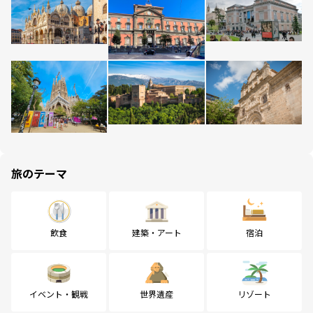
旅のテーマ
飲食
建築・アート
宿泊
イベント・観戦
世界遺産
リゾート