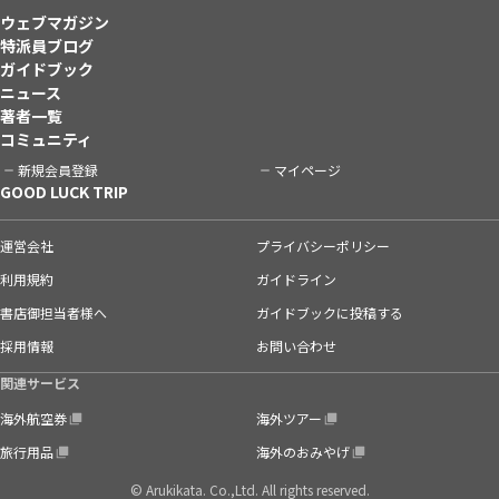
ウェブマガジン
特派員ブログ
ガイドブック
ニュース
著者一覧
コミュニティ
新規会員登録
マイページ
GOOD LUCK TRIP
運営会社
プライバシーポリシー
利用規約
ガイドライン
書店御担当者様へ
ガイドブックに投稿する
採用情報
お問い合わせ
関連サービス
海外航空券
海外ツアー
旅行用品
海外のおみやげ
© Arukikata. Co.,Ltd. All rights reserved.