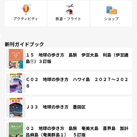
アクティビティ
鉄道・フライト
ショップ
新刊ガイドブック
１５ 地球の歩き方 島旅 伊豆大島 利島（伊豆諸
島①）３訂版
Ｃ０２ 地球の歩き方 ハワイ島 ２０２７～２０２
８
Ｊ３３ 地球の歩き方 墨田区
０２ 地球の歩き方 島旅 奄美大島 喜界島 加計
呂麻島（奄美群島１） ５訂版