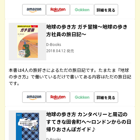
詳細を見る
地球の歩き方 ガチ冒険～地球の歩き
方社員の旅日記～
D-Books
2018.04.12 発売
本書は4人の旅好きによるただの旅日記です。たまたま『地球
の歩き方』で働いているだけで書いてある内容はただの旅日記
です。
詳細を見る
地球の歩き方 カンタベリーと周辺の
すてきな田舎町へ～ロンドンからの日
帰りおさんぽガイド♪
D-Books