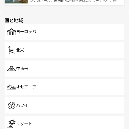
シンガポール。未来的な建築物が並ぶマリーナベイ、歴史
ける。 なお、新着のタイ情報は
コンテンツ一覧
を参照して
そう。 なお、新着の香港情報は
コンテンツ一覧
を参照して
と伝統を感じられるエスニックタウン、多数の緑豊かな公
ほしい。
ほしい。
園や自然保護区など、自然が調和した近代的な景観と文化
の多様性あふれるカラフルな町は、どこを歩いても新しい
国と地域
発見がある。さらに、治安のよさや充実した公共交通機関
も、旅行者にとっては魅力的なポイント。グルメも豊富
で、ホーカーズは地元の風情を楽しめる外せないスポット
ヨーロッパ
だ。訪れる人を飽きさせないシンガポールで、多様な魅力
を体感しよう。 なお、新着のシンガポール情報は
コンテン
ツ一覧
を参照してほしい。
北米
中南米
オセアニア
ハワイ
リゾート