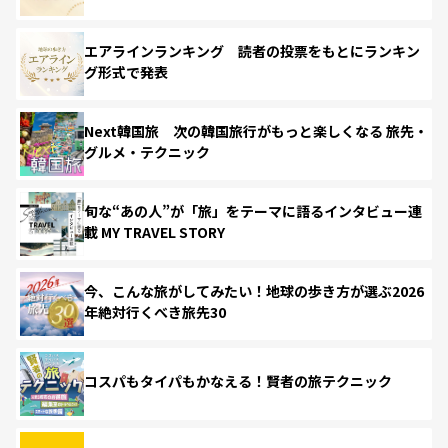
エアラインランキング 読者の投票をもとにランキン
グ形式で発表
Next韓国旅 次の韓国旅行がもっと楽しくなる 旅先・
グルメ・テクニック
旬な“あの人”が「旅」をテーマに語るインタビュー連
載 MY TRAVEL STORY
今、こんな旅がしてみたい！地球の歩き方が選ぶ2026
年絶対行くべき旅先30
コスパもタイパもかなえる！賢者の旅テクニック