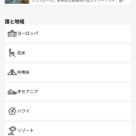
シンガポール。未来的な建築物が並ぶマリーナベイ、歴史
ける。 なお、新着のタイ情報は
コンテンツ一覧
を参照して
そう。 なお、新着の香港情報は
コンテンツ一覧
を参照して
と伝統を感じられるエスニックタウン、多数の緑豊かな公
ほしい。
ほしい。
園や自然保護区など、自然が調和した近代的な景観と文化
の多様性あふれるカラフルな町は、どこを歩いても新しい
国と地域
発見がある。さらに、治安のよさや充実した公共交通機関
も、旅行者にとっては魅力的なポイント。グルメも豊富
で、ホーカーズは地元の風情を楽しめる外せないスポット
ヨーロッパ
だ。訪れる人を飽きさせないシンガポールで、多様な魅力
を体感しよう。 なお、新着のシンガポール情報は
コンテン
ツ一覧
を参照してほしい。
北米
中南米
オセアニア
ハワイ
リゾート