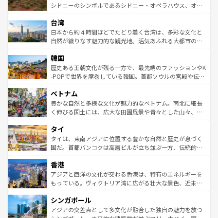
しみながら、その多様性と豊かな歴史を感じることができ
おすすめ。エメラルドグリーンに輝く海をはじめ、豊かな
シドニーのシンボルであるシドニー・オペラハウス、オー
るだろう。車でのロードトリップや列車の旅も、アメリカ
文化や歴史が息づいている。「アロハスピリット」と呼ば
ストラリア東海岸北部に広がる大サンゴ礁地帯グレートバ
ならではの贅沢な旅のスタイルだ。 なお、新着のアメリカ
台湾
れるおもてなしの心で訪れる人々を迎えてくれるハワイの
リアリーフや大陸中央部にそびえるウルル（エアーズロッ
情報は
コンテンツ一覧
を参照してほしい。
人々、おいしいローカルフードやハワイアンミュージッ
ク）、タスマニアの美しい原生林やケアンズの熱帯雨林な
日本から約４時間ほどでたどり着く台湾は、多彩な文化と
ク、伝統的なフラダンスなど、すべてがハワイの魅力を彩
ど、見どころがたくさん。また、カフェやワイン、オージ
自然が織りなす魅力的な観光地。活気あふれる大都市の台
っている。訪れるたびに新しい発見と感動が待っているハ
ービーフなどの食文化も豊かで、美味しいものであふれて
北やノスタルジックな町並みが人気な九份（ジォウフェ
ワイを、存分に味わってほしい。 なお、新着のハワイ情報
韓国
いる。アクティビティも充実しており、サーフィンやダイ
ン）、静ひつな山岳地帯である台湾東部など、都市の喧騒
は
コンテンツ一覧
を参照してほしい。
ビング、ハイキングなど、アウトドア好きにはたまらな
と山間の静けさが共存しており、訪れる人に新しい発見と
歴史ある王朝文化が残る一方で、最先端のファッションやK
い。オーストラリアの多彩な魅力を存分に味わいつくそ
驚きをもたらしてくれる。また、奥深い台湾の食文化も魅
-POPで世界を席巻している韓国。首都ソウルの宮殿や伝統
う。 なお、新着のオーストラリア情報は
コンテンツ一覧
を
力で、夜市などの屋台グルメから高級料理、ヘルシーで美
家屋が並ぶエリアでは韓国の歴史と文化に浸ることがで
参照してほしい。
ベトナム
容にもいいと評判のスイーツなど、バラエティ豊かな料理
き、地方に足を延ばせば四季折々の自然美を楽しむことが
が味わえる。 なお、新着の台湾情報は
コンテンツ一覧
を参
できる。そして、キムチや焼肉、絶品のストリートフード
豊かな自然と多様な文化が魅力的なベトナム。南北に細長
照してほしい。
まで、さまざまな韓国料理が待っている。夜には、韓国な
く伸びる国土には、広大な田園風景や青々とした山々、世
らではのナイトライフも堪能できる。あたたかいホスピタ
界遺産に登録された壮大な自然景観が点在し、都市部では
タイ
リティに包まれながら、韓国の多彩な魅力を心ゆくまで味
急速な発展と共に伝統が息づく。ハノイの古い町並みやホ
わってみてほしい。 なお、新着の韓国情報は
コンテンツ一
ーチミン市のフランス統治時代の建物も、独特の雰囲気を
タイは、東南アジアに位置する豊かな自然と歴史が息づく
覧
を参照してほしい。
醸し出している。また、バラエティの豊かさとおいしさで
国だ。首都バンコクは高層ビルが立ち並ぶ一方、伝統的な
世界中の食通を魅了してやまないベトナム料理も魅力のひ
寺院や市場がいたるところに点在し、古きよき文化と現代
香港
とつ。フォーやバインミー、ベトナムコーヒーなどは、ぜ
の活気が交差している。北部ではチェンマイなどの山岳地
ひ現地で味わいたい。どの地域を訪れてもあたたかい人々
帯で自然と触れ合い、南部ではプーケットやクラビの美し
アジアと西洋の文化が交わる香港は、特有のエネルギーを
が旅行者を迎えてくれるので、きっと忘れられない旅にな
いビーチでリゾート気分を楽しむことができる。タイ料理
もっている。ヴィクトリア湾に広がる壮大な景色、近未来
るはずだ。 なお、新着のベトナム情報は
コンテンツ一覧
を
は世界的に有名で、屋台から高級レストランまで味覚を刺
的なアートスポット、そして歴史と現代が融合した町並
参照してほしい。
シンガポール
激する。気候は一年中温暖で、どの季節にも異なる楽しみ
み、どこを訪れても感動するはず。観光スポットが密集し
が待っている。親しみやすいタイの人々、仏教を中心とし
ており、効率よく見どころを回れるのも魅力。息をのむよ
アジアの交差点として多文化が融合した独自の魅力を放つ
た文化、そして多様な観光資源が、訪れる旅人を魅了し続
うな絶景から文化的な体験まで、香港を存分に楽しみ尽く