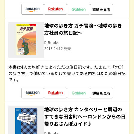
詳細を見る
地球の歩き方 ガチ冒険～地球の歩き
方社員の旅日記～
D-Books
2018.04.12 発売
本書は4人の旅好きによるただの旅日記です。たまたま『地球
の歩き方』で働いているだけで書いてある内容はただの旅日記
です。
詳細を見る
地球の歩き方 カンタベリーと周辺の
すてきな田舎町へ～ロンドンからの日
帰りおさんぽガイド♪
D-Books