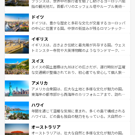
フランスは、世界中の旅行者を魅了し続けるヨーロッパ屈
アートに溢れた街角から、地方では古代ローマ遺跡や中世
指の観光地だ。首都パリのエッフェル塔やルーブル美術館
の城塞都市、穏やかなビーチリゾートまで多彩な表情を見
といった象徴的なスポットから、田舎町の古風な美しさま
せる。地方によって風土や気候が異なるスペインはその個
ドイツ
で、幅広い魅力が詰まっている。華麗な宮殿、歴史的な大
性で訪れる人を魅了する。 なお、新着のスペイン情報は
コ
聖堂、美しいビーチ、そして豊かな自然が、訪れる者を心
ドイツは、豊かな歴史と多彩な文化が交差するヨーロッパ
ンテンツ一覧
を参照してほしい。
から魅了する。また、フランスは美食の国としても知ら
の中心に位置する国。中世の街並みが残るロマンチック街
れ、フランス料理はユネスコ無形文化遺産にも登録されて
道から、未来を先取りするようなモダンな都市まで多様な
イギリス
いる。シャンパンの発祥地であるランス、プロヴァンスの
顔を持つこの国は、どこを歩いても飽きることがない。ベ
香り高いラベンダー畑など、多彩な楽しみ方が可能だ。さ
ルリンの文化的活気、バイエルン州のアルプスの絶景、そ
イギリスは、古きよき伝統と最先端が共存する国。ウェス
らに、パリ以外の地域にも魅力が溢れており、どの街角に
してライン川沿いのワイン畑といった風景は必見。ビール
トミンスター寺院や大英博物館のようなランドマーク、歴
も豊かな歴史と文化が息づいている。パリ以外の個性あふ
とソーセージを味わいながら地元の人と過ごす楽しい時間
史ある大学都市、美しい丘陵地帯や牧歌的な風景など、エ
れる地方に足を運ぶとそれぞれで全く異なる文化を体験で
スイス
は、お酒好きな人にはぜひ体験してほしい。 なお、新着の
リアごとに異なる魅力がある。また、優雅なアフタヌーン
きるだろう。 なお、新着のフランス情報は
コンテンツ一覧
ドイツ情報は
コンテンツ一覧
を参照してほしい。
ティー、ビール好きにはたまらない英国パブ、サッカー観
スイスの国土面積は九州ほどの広さだが、運行時刻が正確
を参照してほしい。
戦など、本場だからこそできる体験も豊富。イギリスを旅
な交通網が整備されており、初心者でも安心して個人旅行
して楽しみつくそう。 なお、新着のイギリス情報は
コンテ
を楽しめる。日本同様に時刻表どおりの旅が可能だ。中世
アメリカ
ンツ一覧
を参照してほしい。
の建物がそのまま残る町や、スイスならではのユニークな
博物館もあり、アルプス観光だけでなく町歩きも満喫する
アメリカ合衆国は、広大な土地と多様な文化が魅力の国。
ことができる。国民の所得が高いため物価も高いが、旅行
東海岸の都市部から西海岸のカリフォルニアまで、訪れる
者向けの交通パス提供のサービスもあり、うまく活用すれ
場所ごとに異なる風景と体験が待っている。ニューヨーク
ハワイ
ば市内交通費無料で観光を楽しむこともできる。 なお、新
のような巨大都市は、観光、ショッピング、エンターテイ
着のスイス情報は
コンテンツ一覧
を参照してほしい。
ンメントが詰まった刺激的なスポットだ。一方、アメリカ
年間を通じて温暖な気候に恵まれ、多くの島で構成される
西部には大自然が広がり、グランドキャニオンやイエロー
ハワイは、どの島も独自の魅力をもっている。大自然の神
ストーン国立公園といった絶景が堪能できる。さらに、南
秘を感じたいなら、火山が生み出した壮大な景観を誇るハ
オーストラリア
部のニューオーリンズでは、音楽と美食が融合した独特の
ワイ島は見逃せない。また、定番の観光地といえばオアフ
文化が魅力。旅行者はアメリカの各地域で異なる魅力を楽
島だが、静かな自然を求めるならマウイ島やカウアイ島が
オーストラリアは、壮大な自然と多様な文化が魅力の国。