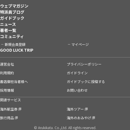
ウェブマガジン
特派員ブログ
ガイドブック
ニュース
著者一覧
コミュニティ
新規会員登録
マイページ
GOOD LUCK TRIP
運営会社
プライバシーポリシー
利用規約
ガイドライン
書店御担当者様へ
ガイドブックに投稿する
採用情報
お問い合わせ
関連サービス
海外航空券
海外ツアー
旅行用品
海外のおみやげ
© Arukikata. Co.,Ltd. All rights reserved.