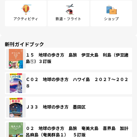
アクティビティ
鉄道・フライト
ショップ
新刊ガイドブック
１５ 地球の歩き方 島旅 伊豆大島 利島（伊豆諸
島①）３訂版
Ｃ０２ 地球の歩き方 ハワイ島 ２０２７～２０２
８
Ｊ３３ 地球の歩き方 墨田区
０２ 地球の歩き方 島旅 奄美大島 喜界島 加計
呂麻島（奄美群島１） ５訂版