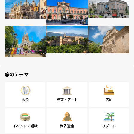
旅のテーマ
飲食
建築・アート
宿泊
イベント・観戦
世界遺産
リゾート