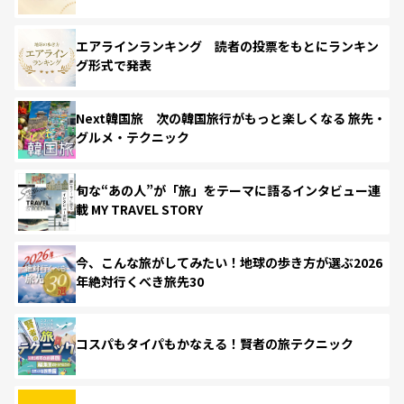
エアラインランキング 読者の投票をもとにランキン
グ形式で発表
Next韓国旅 次の韓国旅行がもっと楽しくなる 旅先・
グルメ・テクニック
旬な“あの人”が「旅」をテーマに語るインタビュー連
載 MY TRAVEL STORY
今、こんな旅がしてみたい！地球の歩き方が選ぶ2026
年絶対行くべき旅先30
コスパもタイパもかなえる！賢者の旅テクニック