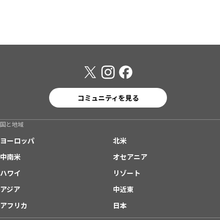
コミュニティを見る
国と地域
ヨーロッパ
北米
中南米
オセアニア
ハワイ
リゾート
アジア
中近東
アフリカ
日本