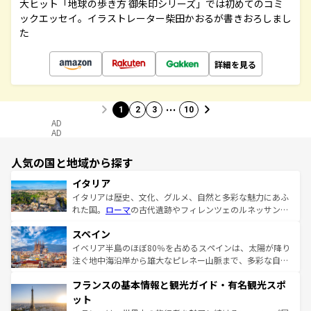
大ヒット「地球の歩き方 御朱印シリーズ」では初めてのコミ
ックエッセイ。イラストレーター柴田かおるが書きおろしまし
た
詳細を見る
…
1
2
3
10
AD
AD
人気の国と地域から探す
イタリア
イタリアは歴史、文化、グルメ、自然と多彩な魅力にあふ
れた国。
ローマ
の古代遺跡やフィレンツェのルネッサンス
美術、ヴェネツィアの運河など、歴史あるスポットはもち
スペイン
ろん、トスカーナの美しい田園風景やアマルフィ海岸の絶
景など、自然景観も見逃せない。観光の合間には、本場の
イベリア半島のほぼ80％を占めるスペインは、太陽が降り
ピザやパスタなど、絶品のイタリア料理を堪能することも
注ぐ地中海沿岸から雄大なピレネー山脈まで、多彩な自然
できる。朝目覚めてから夜眠るまで、すべての瞬間を楽し
と文化が詰まったヨーロッパ屈指の旅行先だ。多様な地域
フランスの基本情報と観光ガイド・有名観光スポ
ませてくれるイタリアで、忘れられない旅をしてみよう！
文化が根付くこの国では、情熱的なフラメンコ、熱気あふ
なお、新着のイタリア情報は
コンテンツ一覧
を参照してほ
れる闘牛、そして美味しいタパスが生活の一部となってい
ット
しい。
る。首都マドリードの洗練された雰囲気や、バルセロナの