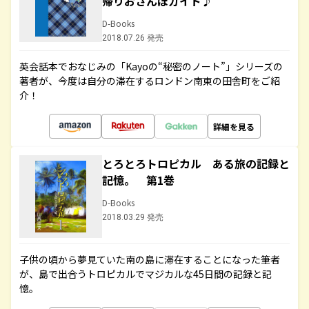
帰りおさんぽガイド♪
D-Books
2018.07.26 発売
英会話本でおなじみの「Kayoの“秘密のノート”」シリーズの
著者が、今度は自分の滞在するロンドン南東の田舎町をご紹
介！
詳細を見る
とろとろトロピカル ある旅の記録と
記憶。 第1巻
D-Books
2018.03.29 発売
子供の頃から夢見ていた南の島に滞在することになった筆者
が、島で出合うトロピカルでマジカルな45日間の記録と記
憶。