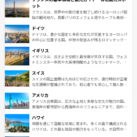
なお、新着のイタリア情報は
コンテンツ一覧
を参照してほ
れる闘牛、そして美味しいタパスが生活の一部となってい
ット
しい。
る。首都マドリードの洗練された雰囲気や、バルセロナの
フランスは、世界中の旅行者を魅了し続けるヨーロッパ屈
アートに溢れた街角から、地方では古代ローマ遺跡や中世
指の観光地だ。首都パリのエッフェル塔やルーブル美術館
の城塞都市、穏やかなビーチリゾートまで多彩な表情を見
といった象徴的なスポットから、田舎町の古風な美しさま
せる。地方によって風土や気候が異なるスペインはその個
ドイツ
で、幅広い魅力が詰まっている。華麗な宮殿、歴史的な大
性で訪れる人を魅了する。 なお、新着のスペイン情報は
コ
聖堂、美しいビーチ、そして豊かな自然が、訪れる者を心
ドイツは、豊かな歴史と多彩な文化が交差するヨーロッパ
ンテンツ一覧
を参照してほしい。
から魅了する。また、フランスは美食の国としても知ら
の中心に位置する国。中世の街並みが残るロマンチック街
れ、フランス料理はユネスコ無形文化遺産にも登録されて
道から、未来を先取りするようなモダンな都市まで多様な
イギリス
いる。シャンパンの発祥地であるランス、プロヴァンスの
顔を持つこの国は、どこを歩いても飽きることがない。ベ
香り高いラベンダー畑など、多彩な楽しみ方が可能だ。さ
ルリンの文化的活気、バイエルン州のアルプスの絶景、そ
イギリスは、古きよき伝統と最先端が共存する国。ウェス
らに、パリ以外の地域にも魅力が溢れており、どの街角に
してライン川沿いのワイン畑といった風景は必見。ビール
トミンスター寺院や大英博物館のようなランドマーク、歴
も豊かな歴史と文化が息づいている。パリ以外の個性あふ
とソーセージを味わいながら地元の人と過ごす楽しい時間
史ある大学都市、美しい丘陵地帯や牧歌的な風景など、エ
れる地方に足を運ぶとそれぞれで全く異なる文化を体験で
スイス
は、お酒好きな人にはぜひ体験してほしい。 なお、新着の
リアごとに異なる魅力がある。また、優雅なアフタヌーン
きるだろう。 なお、新着のフランス情報は
コンテンツ一覧
ドイツ情報は
コンテンツ一覧
を参照してほしい。
ティー、ビール好きにはたまらない英国パブ、サッカー観
スイスの国土面積は九州ほどの広さだが、運行時刻が正確
を参照してほしい。
戦など、本場だからこそできる体験も豊富。イギリスを旅
な交通網が整備されており、初心者でも安心して個人旅行
して楽しみつくそう。 なお、新着のイギリス情報は
コンテ
を楽しめる。日本同様に時刻表どおりの旅が可能だ。中世
アメリカ
ンツ一覧
を参照してほしい。
の建物がそのまま残る町や、スイスならではのユニークな
博物館もあり、アルプス観光だけでなく町歩きも満喫する
アメリカ合衆国は、広大な土地と多様な文化が魅力の国。
ことができる。国民の所得が高いため物価も高いが、旅行
東海岸の都市部から西海岸のカリフォルニアまで、訪れる
者向けの交通パス提供のサービスもあり、うまく活用すれ
場所ごとに異なる風景と体験が待っている。ニューヨーク
ハワイ
ば市内交通費無料で観光を楽しむこともできる。 なお、新
のような巨大都市は、観光、ショッピング、エンターテイ
着のスイス情報は
コンテンツ一覧
を参照してほしい。
ンメントが詰まった刺激的なスポットだ。一方、アメリカ
年間を通じて温暖な気候に恵まれ、多くの島で構成される
西部には大自然が広がり、グランドキャニオンやイエロー
ハワイは、どの島も独自の魅力をもっている。大自然の神
ストーン国立公園といった絶景が堪能できる。さらに、南
秘を感じたいなら、火山が生み出した壮大な景観を誇るハ