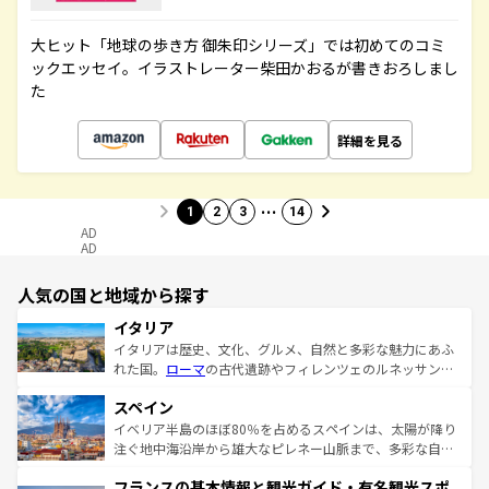
大ヒット「地球の歩き方 御朱印シリーズ」では初めてのコミ
ックエッセイ。イラストレーター柴田かおるが書きおろしまし
た
詳細を見る
…
1
2
3
14
AD
AD
人気の国と地域から探す
イタリア
イタリアは歴史、文化、グルメ、自然と多彩な魅力にあふ
れた国。
ローマ
の古代遺跡やフィレンツェのルネッサンス
美術、ヴェネツィアの運河など、歴史あるスポットはもち
スペイン
ろん、トスカーナの美しい田園風景やアマルフィ海岸の絶
景など、自然景観も見逃せない。観光の合間には、本場の
イベリア半島のほぼ80％を占めるスペインは、太陽が降り
ピザやパスタなど、絶品のイタリア料理を堪能することも
注ぐ地中海沿岸から雄大なピレネー山脈まで、多彩な自然
できる。朝目覚めてから夜眠るまで、すべての瞬間を楽し
と文化が詰まったヨーロッパ屈指の旅行先だ。多様な地域
フランスの基本情報と観光ガイド・有名観光スポ
ませてくれるイタリアで、忘れられない旅をしてみよう！
文化が根付くこの国では、情熱的なフラメンコ、熱気あふ