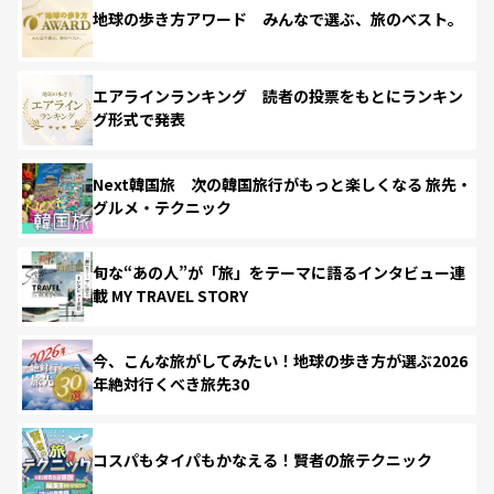
地球の歩き方アワード みんなで選ぶ、旅のベスト。
エアラインランキング 読者の投票をもとにランキン
グ形式で発表
Next韓国旅 次の韓国旅行がもっと楽しくなる 旅先・
グルメ・テクニック
旬な“あの人”が「旅」をテーマに語るインタビュー連
載 MY TRAVEL STORY
今、こんな旅がしてみたい！地球の歩き方が選ぶ2026
年絶対行くべき旅先30
コスパもタイパもかなえる！賢者の旅テクニック