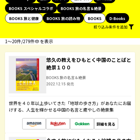
BOOKS スペシャルコラボ
BOOKS 旅の名言＆絶景
BOOKS 旅と健康
BOOKS 旅の読み物
BOOKS
D-Books
絞り込み条件を追加
1〜20件/279件中 を表示
悠久の教えをひもとく中国のことばと
絶景１００
BOOKS 旅の名言＆絶景
2022.12.15 発売
世界を４０年以上歩いてきた「地球の歩き方」があなたにお届
けする、人生を輝かせる中国の名言と癒やしの絶景集
詳細を見る