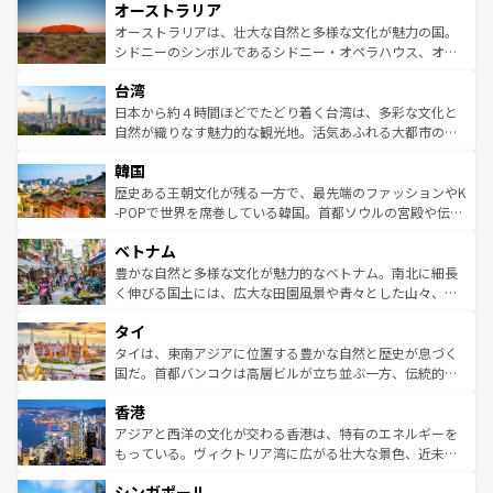
オーストラリア
部のニューオーリンズでは、音楽と美食が融合した独特の
ワイ島は見逃せない。また、定番の観光地といえばオアフ
文化が魅力。旅行者はアメリカの各地域で異なる魅力を楽
島だが、静かな自然を求めるならマウイ島やカウアイ島が
オーストラリアは、壮大な自然と多様な文化が魅力の国。
しみながら、その多様性と豊かな歴史を感じることができ
おすすめ。エメラルドグリーンに輝く海をはじめ、豊かな
シドニーのシンボルであるシドニー・オペラハウス、オー
るだろう。車でのロードトリップや列車の旅も、アメリカ
文化や歴史が息づいている。「アロハスピリット」と呼ば
ストラリア東海岸北部に広がる大サンゴ礁地帯グレートバ
ならではの贅沢な旅のスタイルだ。 なお、新着のアメリカ
台湾
れるおもてなしの心で訪れる人々を迎えてくれるハワイの
リアリーフや大陸中央部にそびえるウルル（エアーズロッ
情報は
コンテンツ一覧
を参照してほしい。
人々、おいしいローカルフードやハワイアンミュージッ
ク）、タスマニアの美しい原生林やケアンズの熱帯雨林な
日本から約４時間ほどでたどり着く台湾は、多彩な文化と
ク、伝統的なフラダンスなど、すべてがハワイの魅力を彩
ど、見どころがたくさん。また、カフェやワイン、オージ
自然が織りなす魅力的な観光地。活気あふれる大都市の台
っている。訪れるたびに新しい発見と感動が待っているハ
ービーフなどの食文化も豊かで、美味しいものであふれて
北やノスタルジックな町並みが人気な九份（ジォウフェ
ワイを、存分に味わってほしい。 なお、新着のハワイ情報
韓国
いる。アクティビティも充実しており、サーフィンやダイ
ン）、静ひつな山岳地帯である台湾東部など、都市の喧騒
は
コンテンツ一覧
を参照してほしい。
ビング、ハイキングなど、アウトドア好きにはたまらな
と山間の静けさが共存しており、訪れる人に新しい発見と
歴史ある王朝文化が残る一方で、最先端のファッションやK
い。オーストラリアの多彩な魅力を存分に味わいつくそ
驚きをもたらしてくれる。また、奥深い台湾の食文化も魅
-POPで世界を席巻している韓国。首都ソウルの宮殿や伝統
う。 なお、新着のオーストラリア情報は
コンテンツ一覧
を
力で、夜市などの屋台グルメから高級料理、ヘルシーで美
家屋が並ぶエリアでは韓国の歴史と文化に浸ることがで
参照してほしい。
ベトナム
容にもいいと評判のスイーツなど、バラエティ豊かな料理
き、地方に足を延ばせば四季折々の自然美を楽しむことが
が味わえる。 なお、新着の台湾情報は
コンテンツ一覧
を参
できる。そして、キムチや焼肉、絶品のストリートフード
豊かな自然と多様な文化が魅力的なベトナム。南北に細長
照してほしい。
まで、さまざまな韓国料理が待っている。夜には、韓国な
く伸びる国土には、広大な田園風景や青々とした山々、世
らではのナイトライフも堪能できる。あたたかいホスピタ
界遺産に登録された壮大な自然景観が点在し、都市部では
タイ
リティに包まれながら、韓国の多彩な魅力を心ゆくまで味
急速な発展と共に伝統が息づく。ハノイの古い町並みやホ
わってみてほしい。 なお、新着の韓国情報は
コンテンツ一
ーチミン市のフランス統治時代の建物も、独特の雰囲気を
タイは、東南アジアに位置する豊かな自然と歴史が息づく
覧
を参照してほしい。
醸し出している。また、バラエティの豊かさとおいしさで
国だ。首都バンコクは高層ビルが立ち並ぶ一方、伝統的な
世界中の食通を魅了してやまないベトナム料理も魅力のひ
寺院や市場がいたるところに点在し、古きよき文化と現代
香港
とつ。フォーやバインミー、ベトナムコーヒーなどは、ぜ
の活気が交差している。北部ではチェンマイなどの山岳地
ひ現地で味わいたい。どの地域を訪れてもあたたかい人々
帯で自然と触れ合い、南部ではプーケットやクラビの美し
アジアと西洋の文化が交わる香港は、特有のエネルギーを
が旅行者を迎えてくれるので、きっと忘れられない旅にな
いビーチでリゾート気分を楽しむことができる。タイ料理
もっている。ヴィクトリア湾に広がる壮大な景色、近未来
るはずだ。 なお、新着のベトナム情報は
コンテンツ一覧
を
は世界的に有名で、屋台から高級レストランまで味覚を刺
的なアートスポット、そして歴史と現代が融合した町並
参照してほしい。
シンガポール
激する。気候は一年中温暖で、どの季節にも異なる楽しみ
み、どこを訪れても感動するはず。観光スポットが密集し