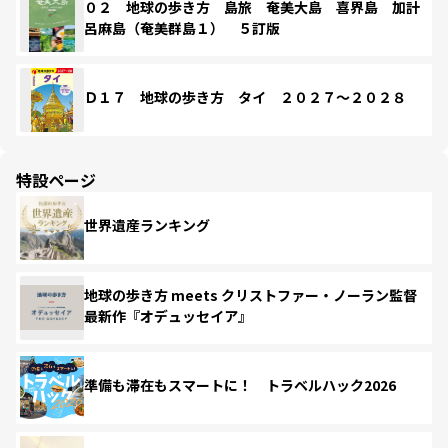
０２ 地球の歩き方 島旅 奄美大島 喜界島 加計
呂麻島（奄美群島１） ５訂版
Ｄ１７ 地球の歩き方 タイ ２０２７～２０２８
特設ページ
世界遺産ランキング
地球の歩き方 meets クリストファー・ノーラン監督
最新作『オデュッセイア』
準備も滞在もスマートに！ トラベルハック2026