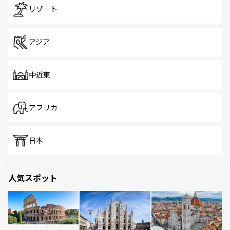
リゾート
アジア
中近東
アフリカ
日本
人気スポット