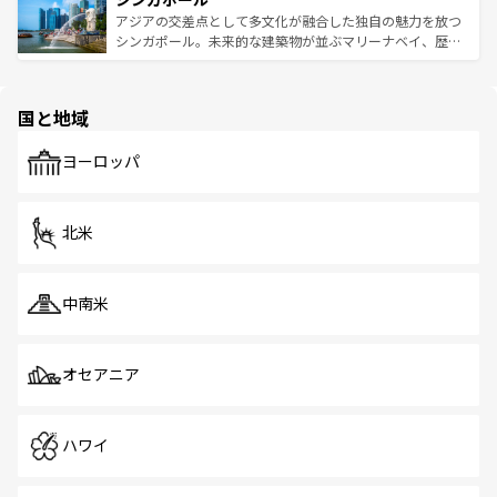
が待っている。親しみやすいタイの人々、仏教を中心とし
ており、効率よく見どころを回れるのも魅力。息をのむよ
アジアの交差点として多文化が融合した独自の魅力を放つ
た文化、そして多様な観光資源が、訪れる旅人を魅了し続
うな絶景から文化的な体験まで、香港を存分に楽しみ尽く
シンガポール。未来的な建築物が並ぶマリーナベイ、歴史
ける。 なお、新着のタイ情報は
コンテンツ一覧
を参照して
そう。 なお、新着の香港情報は
コンテンツ一覧
を参照して
と伝統を感じられるエスニックタウン、多数の緑豊かな公
ほしい。
ほしい。
園や自然保護区など、自然が調和した近代的な景観と文化
の多様性あふれるカラフルな町は、どこを歩いても新しい
国と地域
発見がある。さらに、治安のよさや充実した公共交通機関
も、旅行者にとっては魅力的なポイント。グルメも豊富
で、ホーカーズは地元の風情を楽しめる外せないスポット
ヨーロッパ
だ。訪れる人を飽きさせないシンガポールで、多様な魅力
を体感しよう。 なお、新着のシンガポール情報は
コンテン
ツ一覧
を参照してほしい。
北米
中南米
オセアニア
ハワイ