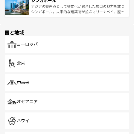
シンガポール
激する。気候は一年中温暖で、どの季節にも異なる楽しみ
み、どこを訪れても感動するはず。観光スポットが密集し
が待っている。親しみやすいタイの人々、仏教を中心とし
ており、効率よく見どころを回れるのも魅力。息をのむよ
アジアの交差点として多文化が融合した独自の魅力を放つ
た文化、そして多様な観光資源が、訪れる旅人を魅了し続
うな絶景から文化的な体験まで、香港を存分に楽しみ尽く
シンガポール。未来的な建築物が並ぶマリーナベイ、歴史
ける。 なお、新着のタイ情報は
コンテンツ一覧
を参照して
そう。 なお、新着の香港情報は
コンテンツ一覧
を参照して
と伝統を感じられるエスニックタウン、多数の緑豊かな公
ほしい。
ほしい。
園や自然保護区など、自然が調和した近代的な景観と文化
の多様性あふれるカラフルな町は、どこを歩いても新しい
国と地域
発見がある。さらに、治安のよさや充実した公共交通機関
も、旅行者にとっては魅力的なポイント。グルメも豊富
で、ホーカーズは地元の風情を楽しめる外せないスポット
ヨーロッパ
だ。訪れる人を飽きさせないシンガポールで、多様な魅力
を体感しよう。 なお、新着のシンガポール情報は
コンテン
ツ一覧
を参照してほしい。
北米
中南米
オセアニア
ハワイ