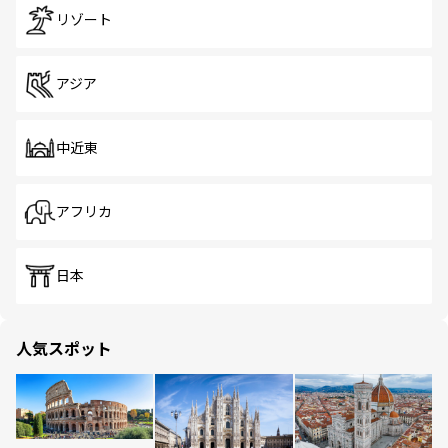
リゾート
アジア
中近東
アフリカ
日本
人気スポット