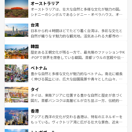
オーストラリア
部のニューオーリンズでは、音楽と美食が融合した独特の
ワイ島は見逃せない。また、定番の観光地といえばオアフ
文化が魅力。旅行者はアメリカの各地域で異なる魅力を楽
島だが、静かな自然を求めるならマウイ島やカウアイ島が
オーストラリアは、壮大な自然と多様な文化が魅力の国。
しみながら、その多様性と豊かな歴史を感じることができ
おすすめ。エメラルドグリーンに輝く海をはじめ、豊かな
シドニーのシンボルであるシドニー・オペラハウス、オー
るだろう。車でのロードトリップや列車の旅も、アメリカ
文化や歴史が息づいている。「アロハスピリット」と呼ば
ストラリア東海岸北部に広がる大サンゴ礁地帯グレートバ
ならではの贅沢な旅のスタイルだ。 なお、新着のアメリカ
台湾
れるおもてなしの心で訪れる人々を迎えてくれるハワイの
リアリーフや大陸中央部にそびえるウルル（エアーズロッ
情報は
コンテンツ一覧
を参照してほしい。
人々、おいしいローカルフードやハワイアンミュージッ
ク）、タスマニアの美しい原生林やケアンズの熱帯雨林な
日本から約４時間ほどでたどり着く台湾は、多彩な文化と
ク、伝統的なフラダンスなど、すべてがハワイの魅力を彩
ど、見どころがたくさん。また、カフェやワイン、オージ
自然が織りなす魅力的な観光地。活気あふれる大都市の台
っている。訪れるたびに新しい発見と感動が待っているハ
ービーフなどの食文化も豊かで、美味しいものであふれて
北やノスタルジックな町並みが人気な九份（ジォウフェ
ワイを、存分に味わってほしい。 なお、新着のハワイ情報
韓国
いる。アクティビティも充実しており、サーフィンやダイ
ン）、静ひつな山岳地帯である台湾東部など、都市の喧騒
は
コンテンツ一覧
を参照してほしい。
ビング、ハイキングなど、アウトドア好きにはたまらな
と山間の静けさが共存しており、訪れる人に新しい発見と
歴史ある王朝文化が残る一方で、最先端のファッションやK
い。オーストラリアの多彩な魅力を存分に味わいつくそ
驚きをもたらしてくれる。また、奥深い台湾の食文化も魅
-POPで世界を席巻している韓国。首都ソウルの宮殿や伝統
う。 なお、新着のオーストラリア情報は
コンテンツ一覧
を
力で、夜市などの屋台グルメから高級料理、ヘルシーで美
家屋が並ぶエリアでは韓国の歴史と文化に浸ることがで
参照してほしい。
ベトナム
容にもいいと評判のスイーツなど、バラエティ豊かな料理
き、地方に足を延ばせば四季折々の自然美を楽しむことが
が味わえる。 なお、新着の台湾情報は
コンテンツ一覧
を参
できる。そして、キムチや焼肉、絶品のストリートフード
豊かな自然と多様な文化が魅力的なベトナム。南北に細長
照してほしい。
まで、さまざまな韓国料理が待っている。夜には、韓国な
く伸びる国土には、広大な田園風景や青々とした山々、世
らではのナイトライフも堪能できる。あたたかいホスピタ
界遺産に登録された壮大な自然景観が点在し、都市部では
タイ
リティに包まれながら、韓国の多彩な魅力を心ゆくまで味
急速な発展と共に伝統が息づく。ハノイの古い町並みやホ
わってみてほしい。 なお、新着の韓国情報は
コンテンツ一
ーチミン市のフランス統治時代の建物も、独特の雰囲気を
タイは、東南アジアに位置する豊かな自然と歴史が息づく
覧
を参照してほしい。
醸し出している。また、バラエティの豊かさとおいしさで
国だ。首都バンコクは高層ビルが立ち並ぶ一方、伝統的な
世界中の食通を魅了してやまないベトナム料理も魅力のひ
寺院や市場がいたるところに点在し、古きよき文化と現代
香港
とつ。フォーやバインミー、ベトナムコーヒーなどは、ぜ
の活気が交差している。北部ではチェンマイなどの山岳地
ひ現地で味わいたい。どの地域を訪れてもあたたかい人々
帯で自然と触れ合い、南部ではプーケットやクラビの美し
アジアと西洋の文化が交わる香港は、特有のエネルギーを
が旅行者を迎えてくれるので、きっと忘れられない旅にな
いビーチでリゾート気分を楽しむことができる。タイ料理
もっている。ヴィクトリア湾に広がる壮大な景色、近未来
るはずだ。 なお、新着のベトナム情報は
コンテンツ一覧
を
は世界的に有名で、屋台から高級レストランまで味覚を刺
的なアートスポット、そして歴史と現代が融合した町並
参照してほしい。