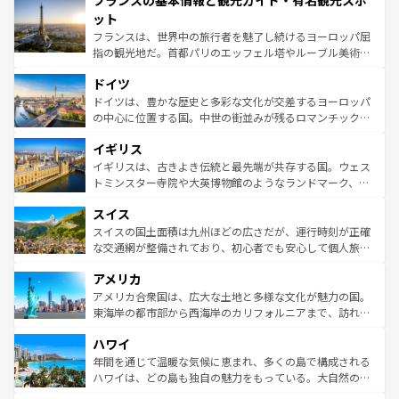
フランスの基本情報と観光ガイド・有名観光スポ
文化が根付くこの国では、情熱的なフラメンコ、熱気あふ
なお、新着のイタリア情報は
コンテンツ一覧
を参照してほ
れる闘牛、そして美味しいタパスが生活の一部となってい
ット
しい。
る。首都マドリードの洗練された雰囲気や、バルセロナの
フランスは、世界中の旅行者を魅了し続けるヨーロッパ屈
アートに溢れた街角から、地方では古代ローマ遺跡や中世
指の観光地だ。首都パリのエッフェル塔やルーブル美術館
の城塞都市、穏やかなビーチリゾートまで多彩な表情を見
といった象徴的なスポットから、田舎町の古風な美しさま
せる。地方によって風土や気候が異なるスペインはその個
ドイツ
で、幅広い魅力が詰まっている。華麗な宮殿、歴史的な大
性で訪れる人を魅了する。 なお、新着のスペイン情報は
コ
聖堂、美しいビーチ、そして豊かな自然が、訪れる者を心
ドイツは、豊かな歴史と多彩な文化が交差するヨーロッパ
ンテンツ一覧
を参照してほしい。
から魅了する。また、フランスは美食の国としても知ら
の中心に位置する国。中世の街並みが残るロマンチック街
れ、フランス料理はユネスコ無形文化遺産にも登録されて
道から、未来を先取りするようなモダンな都市まで多様な
イギリス
いる。シャンパンの発祥地であるランス、プロヴァンスの
顔を持つこの国は、どこを歩いても飽きることがない。ベ
香り高いラベンダー畑など、多彩な楽しみ方が可能だ。さ
ルリンの文化的活気、バイエルン州のアルプスの絶景、そ
イギリスは、古きよき伝統と最先端が共存する国。ウェス
らに、パリ以外の地域にも魅力が溢れており、どの街角に
してライン川沿いのワイン畑といった風景は必見。ビール
トミンスター寺院や大英博物館のようなランドマーク、歴
も豊かな歴史と文化が息づいている。パリ以外の個性あふ
とソーセージを味わいながら地元の人と過ごす楽しい時間
史ある大学都市、美しい丘陵地帯や牧歌的な風景など、エ
れる地方に足を運ぶとそれぞれで全く異なる文化を体験で
スイス
は、お酒好きな人にはぜひ体験してほしい。 なお、新着の
リアごとに異なる魅力がある。また、優雅なアフタヌーン
きるだろう。 なお、新着のフランス情報は
コンテンツ一覧
ドイツ情報は
コンテンツ一覧
を参照してほしい。
ティー、ビール好きにはたまらない英国パブ、サッカー観
スイスの国土面積は九州ほどの広さだが、運行時刻が正確
を参照してほしい。
戦など、本場だからこそできる体験も豊富。イギリスを旅
な交通網が整備されており、初心者でも安心して個人旅行
して楽しみつくそう。 なお、新着のイギリス情報は
コンテ
を楽しめる。日本同様に時刻表どおりの旅が可能だ。中世
アメリカ
ンツ一覧
を参照してほしい。
の建物がそのまま残る町や、スイスならではのユニークな
博物館もあり、アルプス観光だけでなく町歩きも満喫する
アメリカ合衆国は、広大な土地と多様な文化が魅力の国。
ことができる。国民の所得が高いため物価も高いが、旅行
東海岸の都市部から西海岸のカリフォルニアまで、訪れる
者向けの交通パス提供のサービスもあり、うまく活用すれ
場所ごとに異なる風景と体験が待っている。ニューヨーク
ハワイ
ば市内交通費無料で観光を楽しむこともできる。 なお、新
のような巨大都市は、観光、ショッピング、エンターテイ
着のスイス情報は
コンテンツ一覧
を参照してほしい。
ンメントが詰まった刺激的なスポットだ。一方、アメリカ
年間を通じて温暖な気候に恵まれ、多くの島で構成される
西部には大自然が広がり、グランドキャニオンやイエロー
ハワイは、どの島も独自の魅力をもっている。大自然の神
ストーン国立公園といった絶景が堪能できる。さらに、南
秘を感じたいなら、火山が生み出した壮大な景観を誇るハ