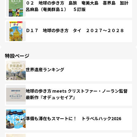
０２ 地球の歩き方 島旅 奄美大島 喜界島 加計
呂麻島（奄美群島１） ５訂版
Ｄ１７ 地球の歩き方 タイ ２０２７～２０２８
特設ページ
世界遺産ランキング
地球の歩き方 meets クリストファー・ノーラン監督
最新作『オデュッセイア』
準備も滞在もスマートに！ トラベルハック2026