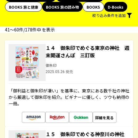
BOOKS 旅と健康
BOOKS 旅の読み物
BOOKS
D-Books
絞り込み条件を追加
41〜60件/178件中 を表示
１４ 御朱印でめぐる東京の神社 週
末開運さんぽ 三訂版
御朱印
2025.05.26 発売
「御利益と御朱印が凄い」を基準に、東京にある数千社の神社
から厳選して御朱印を紹介。ビギナーに優しく、ツウも納得の
一冊。
詳細を見る
１５ 御朱印でめぐる神奈川の神社