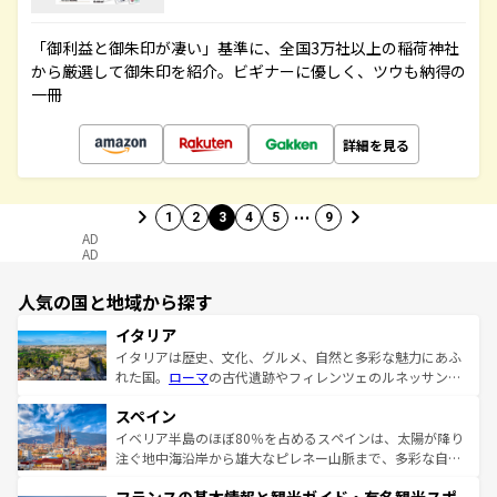
「御利益と御朱印が凄い」基準に、全国3万社以上の稲荷神社
から厳選して御朱印を紹介。ビギナーに優しく、ツウも納得の
一冊
詳細を見る
…
1
2
3
4
5
9
AD
AD
人気の国と地域から探す
イタリア
イタリアは歴史、文化、グルメ、自然と多彩な魅力にあふ
れた国。
ローマ
の古代遺跡やフィレンツェのルネッサンス
美術、ヴェネツィアの運河など、歴史あるスポットはもち
スペイン
ろん、トスカーナの美しい田園風景やアマルフィ海岸の絶
景など、自然景観も見逃せない。観光の合間には、本場の
イベリア半島のほぼ80％を占めるスペインは、太陽が降り
ピザやパスタなど、絶品のイタリア料理を堪能することも
注ぐ地中海沿岸から雄大なピレネー山脈まで、多彩な自然
できる。朝目覚めてから夜眠るまで、すべての瞬間を楽し
と文化が詰まったヨーロッパ屈指の旅行先だ。多様な地域
ませてくれるイタリアで、忘れられない旅をしてみよう！