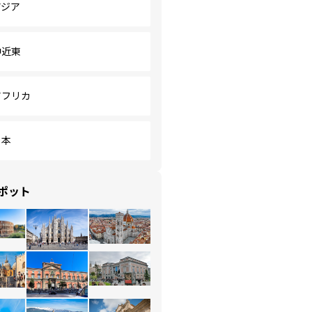
アジア
中近東
アフリカ
日本
ポット