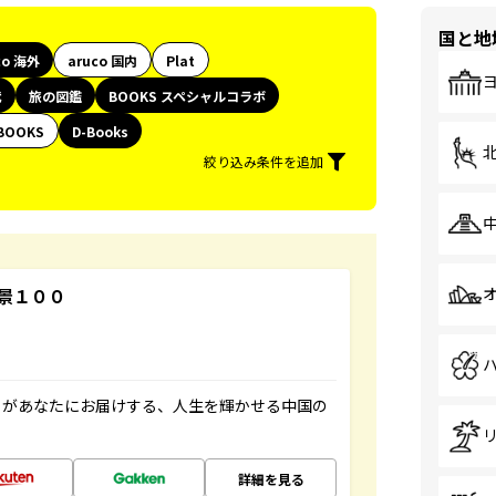
国と地
co 海外
aruco 国内
Plat
代
旅の図鑑
BOOKS スペシャルコラボ
BOOKS
D-Books
絞り込み条件を追加
景１００
」があなたにお届けする、人生を輝かせる中国の
詳細を見る