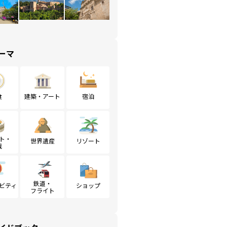
ーマ
食
建築・アート
宿泊
ト・
世界遺産
リゾート
戦
鉄道・
ビティ
ショップ
フライト