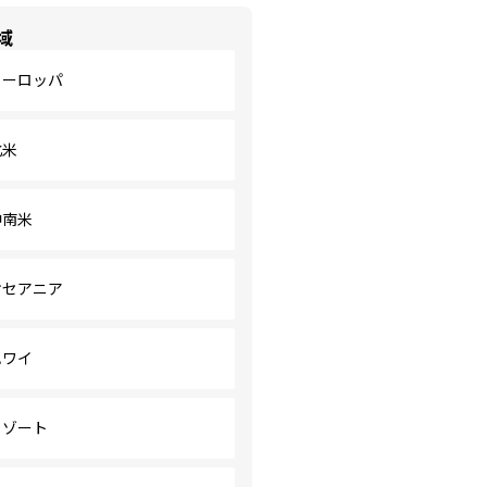
域
ヨーロッパ
北米
中南米
オセアニア
ハワイ
リゾート