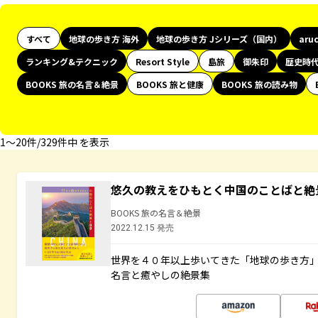
すべて
地球の歩き方 海外
地球の歩き方 Jシリーズ（国内）
aru
ランキング&テクニック
Resort Style
島旅
御朱印
歴史時
BOOKS 旅の名言＆絶景
BOOKS 旅と健康
BOOKS 旅の読み物
1〜20件/329件中 を表示
悠久の教えをひもとく中国のことばと絶
BOOKS 旅の名言＆絶景
2022.12.15 発売
世界を４０年以上歩いてきた「地球の歩き方
名言と癒やしの絶景集