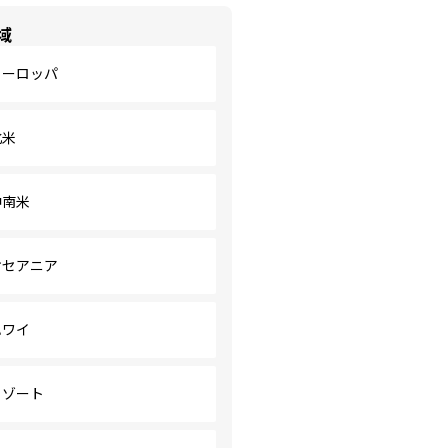
域
ヨーロッパ
北米
中南米
オセアニア
ハワイ
リゾート