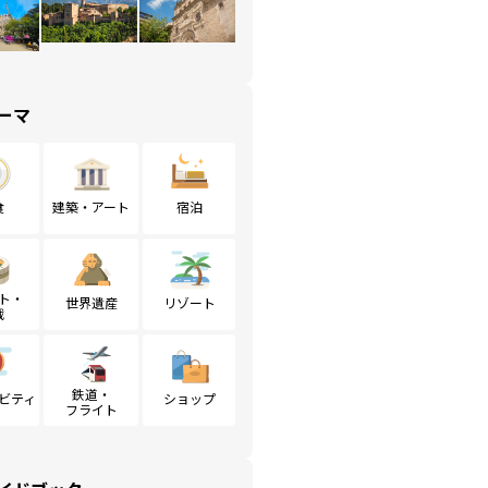
ーマ
食
建築・アート
宿泊
ト・
世界遺産
リゾート
戦
鉄道・
ビティ
ショップ
フライト