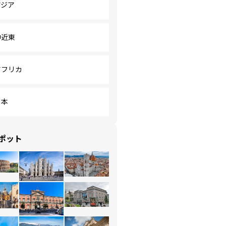
アジア
中近東
アフリカ
日本
ポット