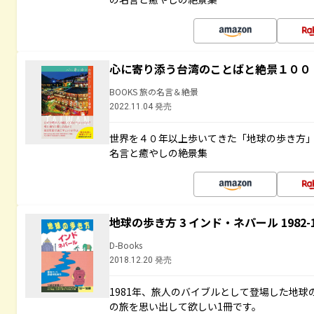
心に寄り添う台湾のことばと絶景１００
BOOKS 旅の名言＆絶景
2022.11.04 発売
世界を４０年以上歩いてきた「地球の歩き方
名言と癒やしの絶景集
地球の歩き方 3 インド・ネパール 1982
D-Books
2018.12.20 発売
1981年、旅人のバイブルとして登場した地
の旅を思い出して欲しい1冊です。