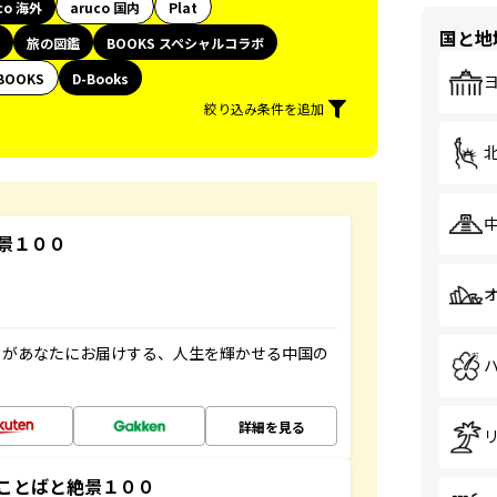
co 海外
aruco 国内
Plat
国と地
旅の図鑑
BOOKS スペシャルコラボ
BOOKS
D-Books
絞り込み条件を追加
景１００
」があなたにお届けする、人生を輝かせる中国の
詳細を見る
ことばと絶景１００