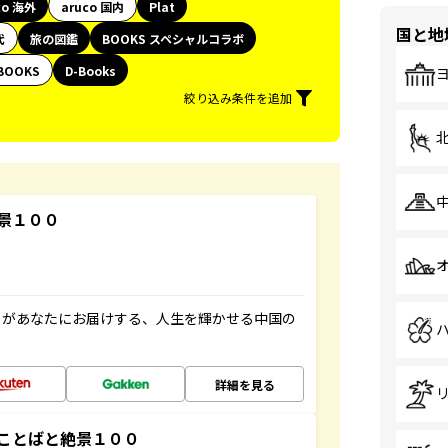
co 海外
aruco 国内
Plat
国と地
代
旅の図鑑
BOOKS スペシャルコラボ
BOOKS
D-Books
絞り込み条件を追加
景１００
」があなたにお届けする、人生を輝かせる中国の
詳細を見る
ことばと絶景１００