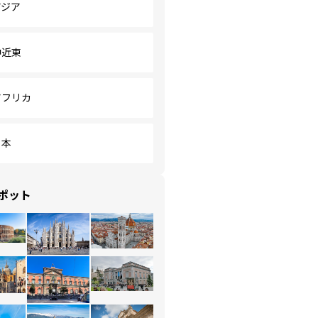
アジア
中近東
アフリカ
日本
ポット