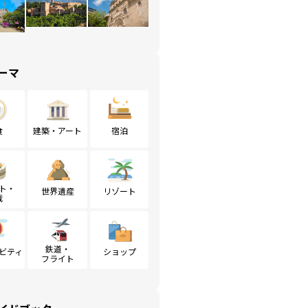
ーマ
食
建築・アート
宿泊
ト・
世界遺産
リゾート
戦
鉄道・
ビティ
ショップ
フライト