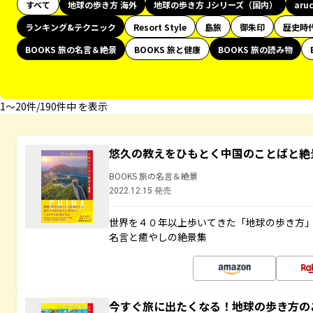
すべて
地球の歩き方 海外
地球の歩き方 Jシリーズ（国内）
aru
ランキング&テクニック
Resort Style
島旅
御朱印
歴史時
BOOKS 旅の名言＆絶景
BOOKS 旅と健康
BOOKS 旅の読み物
1〜20件/190件中 を表示
悠久の教えをひもとく中国のことばと絶
BOOKS 旅の名言＆絶景
2022.12.15 発売
世界を４０年以上歩いてきた「地球の歩き方
名言と癒やしの絶景集
今すぐ旅に出たくなる！地球の歩き方の