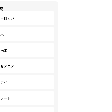
域
ヨーロッパ
北米
中南米
オセアニア
ハワイ
リゾート