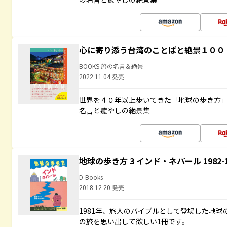
心に寄り添う台湾のことばと絶景１００
BOOKS 旅の名言＆絶景
2022.11.04 発売
世界を４０年以上歩いてきた「地球の歩き方
名言と癒やしの絶景集
地球の歩き方 3 インド・ネパール 1982
D-Books
2018.12.20 発売
1981年、旅人のバイブルとして登場した地
の旅を思い出して欲しい1冊です。