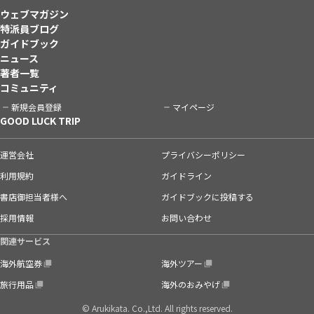
ウェブマガジン
特派員ブログ
ガイドブック
ニュース
著者一覧
コミュニティ
新規会員登録
マイページ
GOOD LUCK TRIP
運営会社
プライバシーポリシー
利用規約
ガイドライン
書店御担当者様へ
ガイドブックに投稿する
採用情報
お問い合わせ
関連サービス
海外航空券
海外ツアー
旅行用品
海外のおみやげ
© Arukikata. Co.,Ltd. All rights reserved.