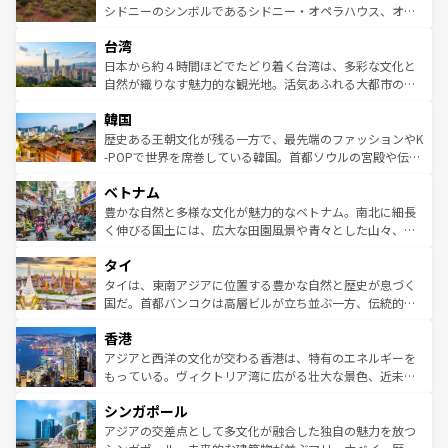
しみながら、その多様性と豊かな歴史を感じることができ
おすすめ。エメラルドグリーンに輝く海をはじめ、豊かな
シドニーのシンボルであるシドニー・オペラハウス、オー
るだろう。車でのロードトリップや列車の旅も、アメリカ
文化や歴史が息づいている。「アロハスピリット」と呼ば
ストラリア東海岸北部に広がる大サンゴ礁地帯グレートバ
ならではの贅沢な旅のスタイルだ。 なお、新着のアメリカ
台湾
れるおもてなしの心で訪れる人々を迎えてくれるハワイの
リアリーフや大陸中央部にそびえるウルル（エアーズロッ
情報は
コンテンツ一覧
を参照してほしい。
人々、おいしいローカルフードやハワイアンミュージッ
ク）、タスマニアの美しい原生林やケアンズの熱帯雨林な
日本から約４時間ほどでたどり着く台湾は、多彩な文化と
ク、伝統的なフラダンスなど、すべてがハワイの魅力を彩
ど、見どころがたくさん。また、カフェやワイン、オージ
自然が織りなす魅力的な観光地。活気あふれる大都市の台
っている。訪れるたびに新しい発見と感動が待っているハ
ービーフなどの食文化も豊かで、美味しいものであふれて
北やノスタルジックな町並みが人気な九份（ジォウフェ
ワイを、存分に味わってほしい。 なお、新着のハワイ情報
韓国
いる。アクティビティも充実しており、サーフィンやダイ
ン）、静ひつな山岳地帯である台湾東部など、都市の喧騒
は
コンテンツ一覧
を参照してほしい。
ビング、ハイキングなど、アウトドア好きにはたまらな
と山間の静けさが共存しており、訪れる人に新しい発見と
歴史ある王朝文化が残る一方で、最先端のファッションやK
い。オーストラリアの多彩な魅力を存分に味わいつくそ
驚きをもたらしてくれる。また、奥深い台湾の食文化も魅
-POPで世界を席巻している韓国。首都ソウルの宮殿や伝統
う。 なお、新着のオーストラリア情報は
コンテンツ一覧
を
力で、夜市などの屋台グルメから高級料理、ヘルシーで美
家屋が並ぶエリアでは韓国の歴史と文化に浸ることがで
参照してほしい。
ベトナム
容にもいいと評判のスイーツなど、バラエティ豊かな料理
き、地方に足を延ばせば四季折々の自然美を楽しむことが
が味わえる。 なお、新着の台湾情報は
コンテンツ一覧
を参
できる。そして、キムチや焼肉、絶品のストリートフード
豊かな自然と多様な文化が魅力的なベトナム。南北に細長
照してほしい。
まで、さまざまな韓国料理が待っている。夜には、韓国な
く伸びる国土には、広大な田園風景や青々とした山々、世
らではのナイトライフも堪能できる。あたたかいホスピタ
界遺産に登録された壮大な自然景観が点在し、都市部では
タイ
リティに包まれながら、韓国の多彩な魅力を心ゆくまで味
急速な発展と共に伝統が息づく。ハノイの古い町並みやホ
わってみてほしい。 なお、新着の韓国情報は
コンテンツ一
ーチミン市のフランス統治時代の建物も、独特の雰囲気を
タイは、東南アジアに位置する豊かな自然と歴史が息づく
覧
を参照してほしい。
醸し出している。また、バラエティの豊かさとおいしさで
国だ。首都バンコクは高層ビルが立ち並ぶ一方、伝統的な
世界中の食通を魅了してやまないベトナム料理も魅力のひ
寺院や市場がいたるところに点在し、古きよき文化と現代
香港
とつ。フォーやバインミー、ベトナムコーヒーなどは、ぜ
の活気が交差している。北部ではチェンマイなどの山岳地
ひ現地で味わいたい。どの地域を訪れてもあたたかい人々
帯で自然と触れ合い、南部ではプーケットやクラビの美し
アジアと西洋の文化が交わる香港は、特有のエネルギーを
が旅行者を迎えてくれるので、きっと忘れられない旅にな
いビーチでリゾート気分を楽しむことができる。タイ料理
もっている。ヴィクトリア湾に広がる壮大な景色、近未来
るはずだ。 なお、新着のベトナム情報は
コンテンツ一覧
を
は世界的に有名で、屋台から高級レストランまで味覚を刺
的なアートスポット、そして歴史と現代が融合した町並
参照してほしい。
シンガポール
激する。気候は一年中温暖で、どの季節にも異なる楽しみ
み、どこを訪れても感動するはず。観光スポットが密集し
が待っている。親しみやすいタイの人々、仏教を中心とし
ており、効率よく見どころを回れるのも魅力。息をのむよ
アジアの交差点として多文化が融合した独自の魅力を放つ
た文化、そして多様な観光資源が、訪れる旅人を魅了し続
うな絶景から文化的な体験まで、香港を存分に楽しみ尽く