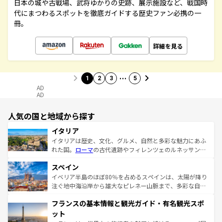
日本の城や古戦場、武将ゆかりの史跡、展示施設など、戦国時
代にまつわるスポットを徹底ガイドする歴史ファン必携の一
冊。
詳細を見る
…
1
2
3
5
AD
AD
人気の国と地域から探す
イタリア
イタリアは歴史、文化、グルメ、自然と多彩な魅力にあふ
れた国。
ローマ
の古代遺跡やフィレンツェのルネッサンス
美術、ヴェネツィアの運河など、歴史あるスポットはもち
スペイン
ろん、トスカーナの美しい田園風景やアマルフィ海岸の絶
景など、自然景観も見逃せない。観光の合間には、本場の
イベリア半島のほぼ80％を占めるスペインは、太陽が降り
ピザやパスタなど、絶品のイタリア料理を堪能することも
注ぐ地中海沿岸から雄大なピレネー山脈まで、多彩な自然
できる。朝目覚めてから夜眠るまで、すべての瞬間を楽し
と文化が詰まったヨーロッパ屈指の旅行先だ。多様な地域
フランスの基本情報と観光ガイド・有名観光スポ
ませてくれるイタリアで、忘れられない旅をしてみよう！
文化が根付くこの国では、情熱的なフラメンコ、熱気あふ
なお、新着のイタリア情報は
コンテンツ一覧
を参照してほ
れる闘牛、そして美味しいタパスが生活の一部となってい
ット
しい。
る。首都マドリードの洗練された雰囲気や、バルセロナの