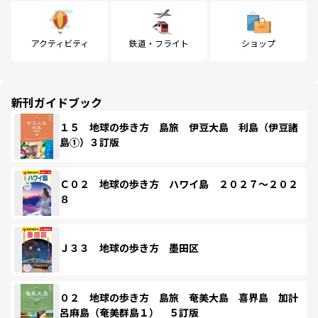
アクティビティ
鉄道・フライト
ショップ
新刊ガイドブック
１５ 地球の歩き方 島旅 伊豆大島 利島（伊豆諸
島①）３訂版
Ｃ０２ 地球の歩き方 ハワイ島 ２０２７～２０２
８
Ｊ３３ 地球の歩き方 墨田区
０２ 地球の歩き方 島旅 奄美大島 喜界島 加計
呂麻島（奄美群島１） ５訂版