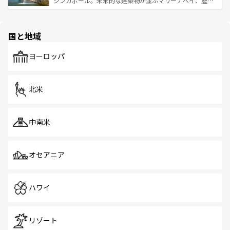
シンガポール。未来的な建築物が並ぶマリーナベイ、歴史
ける。 なお、新着のタイ情報は
コンテンツ一覧
を参照して
そう。 なお、新着の香港情報は
コンテンツ一覧
を参照して
と伝統を感じられるエスニックタウン、多数の緑豊かな公
ほしい。
ほしい。
園や自然保護区など、自然が調和した近代的な景観と文化
の多様性あふれるカラフルな町は、どこを歩いても新しい
国と地域
発見がある。さらに、治安のよさや充実した公共交通機関
も、旅行者にとっては魅力的なポイント。グルメも豊富
で、ホーカーズは地元の風情を楽しめる外せないスポット
ヨーロッパ
だ。訪れる人を飽きさせないシンガポールで、多様な魅力
を体感しよう。 なお、新着のシンガポール情報は
コンテン
ツ一覧
を参照してほしい。
北米
中南米
オセアニア
ハワイ
リゾート