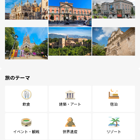
旅のテーマ
飲食
建築・アート
宿泊
イベント・観戦
世界遺産
リゾート