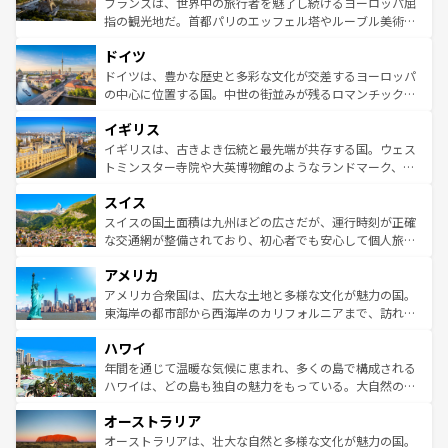
フランスは、世界中の旅行者を魅了し続けるヨーロッパ屈
アートに溢れた街角から、地方では古代ローマ遺跡や中世
指の観光地だ。首都パリのエッフェル塔やルーブル美術館
の城塞都市、穏やかなビーチリゾートまで多彩な表情を見
といった象徴的なスポットから、田舎町の古風な美しさま
せる。地方によって風土や気候が異なるスペインはその個
ドイツ
で、幅広い魅力が詰まっている。華麗な宮殿、歴史的な大
性で訪れる人を魅了する。 なお、新着のスペイン情報は
コ
聖堂、美しいビーチ、そして豊かな自然が、訪れる者を心
ドイツは、豊かな歴史と多彩な文化が交差するヨーロッパ
ンテンツ一覧
を参照してほしい。
から魅了する。また、フランスは美食の国としても知ら
の中心に位置する国。中世の街並みが残るロマンチック街
れ、フランス料理はユネスコ無形文化遺産にも登録されて
道から、未来を先取りするようなモダンな都市まで多様な
イギリス
いる。シャンパンの発祥地であるランス、プロヴァンスの
顔を持つこの国は、どこを歩いても飽きることがない。ベ
香り高いラベンダー畑など、多彩な楽しみ方が可能だ。さ
ルリンの文化的活気、バイエルン州のアルプスの絶景、そ
イギリスは、古きよき伝統と最先端が共存する国。ウェス
らに、パリ以外の地域にも魅力が溢れており、どの街角に
してライン川沿いのワイン畑といった風景は必見。ビール
トミンスター寺院や大英博物館のようなランドマーク、歴
も豊かな歴史と文化が息づいている。パリ以外の個性あふ
とソーセージを味わいながら地元の人と過ごす楽しい時間
史ある大学都市、美しい丘陵地帯や牧歌的な風景など、エ
れる地方に足を運ぶとそれぞれで全く異なる文化を体験で
スイス
は、お酒好きな人にはぜひ体験してほしい。 なお、新着の
リアごとに異なる魅力がある。また、優雅なアフタヌーン
きるだろう。 なお、新着のフランス情報は
コンテンツ一覧
ドイツ情報は
コンテンツ一覧
を参照してほしい。
ティー、ビール好きにはたまらない英国パブ、サッカー観
スイスの国土面積は九州ほどの広さだが、運行時刻が正確
を参照してほしい。
戦など、本場だからこそできる体験も豊富。イギリスを旅
な交通網が整備されており、初心者でも安心して個人旅行
して楽しみつくそう。 なお、新着のイギリス情報は
コンテ
を楽しめる。日本同様に時刻表どおりの旅が可能だ。中世
アメリカ
ンツ一覧
を参照してほしい。
の建物がそのまま残る町や、スイスならではのユニークな
博物館もあり、アルプス観光だけでなく町歩きも満喫する
アメリカ合衆国は、広大な土地と多様な文化が魅力の国。
ことができる。国民の所得が高いため物価も高いが、旅行
東海岸の都市部から西海岸のカリフォルニアまで、訪れる
者向けの交通パス提供のサービスもあり、うまく活用すれ
場所ごとに異なる風景と体験が待っている。ニューヨーク
ハワイ
ば市内交通費無料で観光を楽しむこともできる。 なお、新
のような巨大都市は、観光、ショッピング、エンターテイ
着のスイス情報は
コンテンツ一覧
を参照してほしい。
ンメントが詰まった刺激的なスポットだ。一方、アメリカ
年間を通じて温暖な気候に恵まれ、多くの島で構成される
西部には大自然が広がり、グランドキャニオンやイエロー
ハワイは、どの島も独自の魅力をもっている。大自然の神
ストーン国立公園といった絶景が堪能できる。さらに、南
秘を感じたいなら、火山が生み出した壮大な景観を誇るハ
オーストラリア
部のニューオーリンズでは、音楽と美食が融合した独特の
ワイ島は見逃せない。また、定番の観光地といえばオアフ
文化が魅力。旅行者はアメリカの各地域で異なる魅力を楽
島だが、静かな自然を求めるならマウイ島やカウアイ島が
オーストラリアは、壮大な自然と多様な文化が魅力の国。