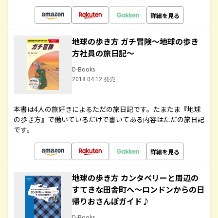
詳細を見る
地球の歩き方 ガチ冒険～地球の歩き
方社員の旅日記～
D-Books
2018.04.12 発売
本書は4人の旅好きによるただの旅日記です。たまたま『地球
の歩き方』で働いているだけで書いてある内容はただの旅日記
です。
詳細を見る
地球の歩き方 カンタベリーと周辺の
すてきな田舎町へ～ロンドンからの日
帰りおさんぽガイド♪
D-Books