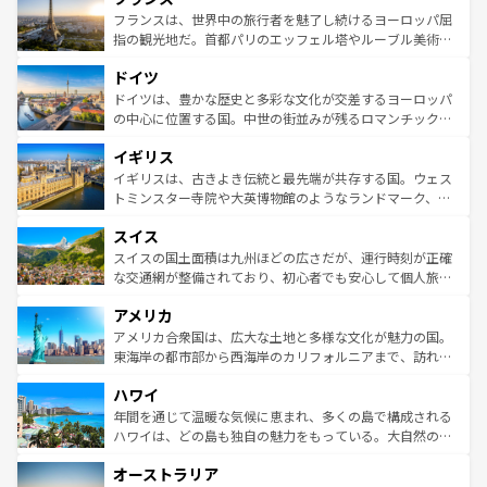
なお、新着のイタリア情報は
コンテンツ一覧
を参照してほ
れる闘牛、そして美味しいタパスが生活の一部となってい
フランスは、世界中の旅行者を魅了し続けるヨーロッパ屈
しい。
る。首都マドリードの洗練された雰囲気や、バルセロナの
指の観光地だ。首都パリのエッフェル塔やルーブル美術館
アートに溢れた街角から、地方では古代ローマ遺跡や中世
といった象徴的なスポットから、田舎町の古風な美しさま
ドイツ
の城塞都市、穏やかなビーチリゾートまで多彩な表情を見
で、幅広い魅力が詰まっている。華麗な宮殿、歴史的な大
せる。地方によって風土や気候が異なるスペインはその個
聖堂、美しいビーチ、そして豊かな自然が、訪れる者を心
ドイツは、豊かな歴史と多彩な文化が交差するヨーロッパ
性で訪れる人を魅了する。 なお、新着のスペイン情報は
コ
から魅了する。また、フランスは美食の国としても知ら
の中心に位置する国。中世の街並みが残るロマンチック街
ンテンツ一覧
を参照してほしい。
れ、フランス料理はユネスコ無形文化遺産にも登録されて
道から、未来を先取りするようなモダンな都市まで多様な
イギリス
いる。シャンパンの発祥地であるランス、プロヴァンスの
顔を持つこの国は、どこを歩いても飽きることがない。ベ
香り高いラベンダー畑など、多彩な楽しみ方が可能だ。さ
ルリンの文化的活気、バイエルン州のアルプスの絶景、そ
イギリスは、古きよき伝統と最先端が共存する国。ウェス
らに、パリ以外の地域にも魅力が溢れており、どの街角に
してライン川沿いのワイン畑といった風景は必見。ビール
トミンスター寺院や大英博物館のようなランドマーク、歴
も豊かな歴史と文化が息づいている。パリ以外の個性あふ
とソーセージを味わいながら地元の人と過ごす楽しい時間
史ある大学都市、美しい丘陵地帯や牧歌的な風景など、エ
れる地方に足を運ぶとそれぞれで全く異なる文化を体験で
スイス
は、お酒好きな人にはぜひ体験してほしい。 なお、新着の
リアごとに異なる魅力がある。また、優雅なアフタヌーン
きるだろう。 なお、新着のフランス情報は
コンテンツ一覧
ドイツ情報は
コンテンツ一覧
を参照してほしい。
ティー、ビール好きにはたまらない英国パブ、サッカー観
スイスの国土面積は九州ほどの広さだが、運行時刻が正確
を参照してほしい。
戦など、本場だからこそできる体験も豊富。イギリスを旅
な交通網が整備されており、初心者でも安心して個人旅行
して楽しみつくそう。 なお、新着のイギリス情報は
コンテ
を楽しめる。日本同様に時刻表どおりの旅が可能だ。中世
アメリカ
ンツ一覧
を参照してほしい。
の建物がそのまま残る町や、スイスならではのユニークな
博物館もあり、アルプス観光だけでなく町歩きも満喫する
アメリカ合衆国は、広大な土地と多様な文化が魅力の国。
ことができる。国民の所得が高いため物価も高いが、旅行
東海岸の都市部から西海岸のカリフォルニアまで、訪れる
者向けの交通パス提供のサービスもあり、うまく活用すれ
場所ごとに異なる風景と体験が待っている。ニューヨーク
ハワイ
ば市内交通費無料で観光を楽しむこともできる。 なお、新
のような巨大都市は、観光、ショッピング、エンターテイ
着のスイス情報は
コンテンツ一覧
を参照してほしい。
ンメントが詰まった刺激的なスポットだ。一方、アメリカ
年間を通じて温暖な気候に恵まれ、多くの島で構成される
西部には大自然が広がり、グランドキャニオンやイエロー
ハワイは、どの島も独自の魅力をもっている。大自然の神
ストーン国立公園といった絶景が堪能できる。さらに、南
秘を感じたいなら、火山が生み出した壮大な景観を誇るハ
オーストラリア
部のニューオーリンズでは、音楽と美食が融合した独特の
ワイ島は見逃せない。また、定番の観光地といえばオアフ