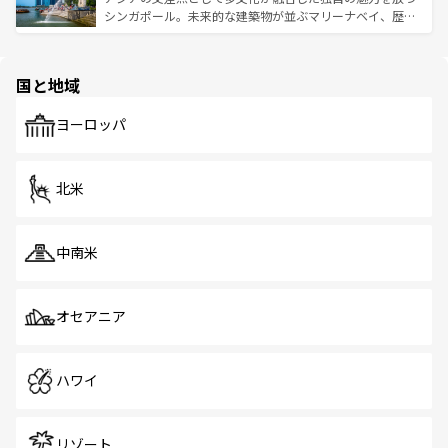
た文化、そして多様な観光資源が、訪れる旅人を魅了し続
うな絶景から文化的な体験まで、香港を存分に楽しみ尽く
シンガポール。未来的な建築物が並ぶマリーナベイ、歴史
ける。 なお、新着のタイ情報は
コンテンツ一覧
を参照して
そう。 なお、新着の香港情報は
コンテンツ一覧
を参照して
と伝統を感じられるエスニックタウン、多数の緑豊かな公
ほしい。
ほしい。
園や自然保護区など、自然が調和した近代的な景観と文化
の多様性あふれるカラフルな町は、どこを歩いても新しい
国と地域
発見がある。さらに、治安のよさや充実した公共交通機関
も、旅行者にとっては魅力的なポイント。グルメも豊富
で、ホーカーズは地元の風情を楽しめる外せないスポット
ヨーロッパ
だ。訪れる人を飽きさせないシンガポールで、多様な魅力
を体感しよう。 なお、新着のシンガポール情報は
コンテン
ツ一覧
を参照してほしい。
北米
中南米
オセアニア
ハワイ
リゾート