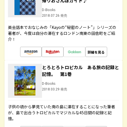
帰りおさんぽガイド♪
D-Books
2018.07.26 発売
英会話本でおなじみの「Kayoの“秘密のノート”」シリーズの
著者が、今度は自分の滞在するロンドン南東の田舎町をご紹
介！
詳細を見る
とろとろトロピカル ある旅の記録と
記憶。 第1巻
D-Books
2018.03.29 発売
子供の頃から夢見ていた南の島に滞在することになった筆者
が、島で出合うトロピカルでマジカルな45日間の記録と記
憶。