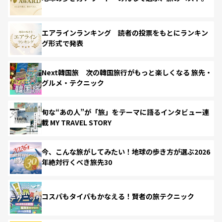
エアラインランキング 読者の投票をもとにランキン
グ形式で発表
Next韓国旅 次の韓国旅行がもっと楽しくなる 旅先・
グルメ・テクニック
旬な“あの人”が「旅」をテーマに語るインタビュー連
載 MY TRAVEL STORY
今、こんな旅がしてみたい！地球の歩き方が選ぶ2026
年絶対行くべき旅先30
コスパもタイパもかなえる！賢者の旅テクニック