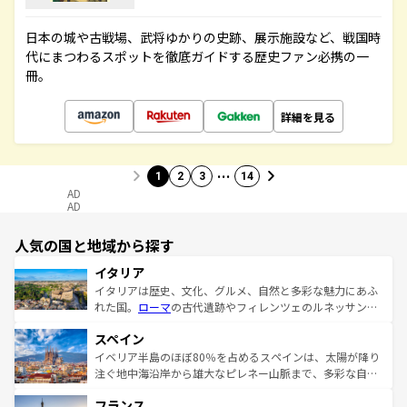
日本の城や古戦場、武将ゆかりの史跡、展示施設など、戦国時
代にまつわるスポットを徹底ガイドする歴史ファン必携の一
冊。
詳細を見る
…
1
2
3
14
AD
AD
人気の国と地域から探す
イタリア
イタリアは歴史、文化、グルメ、自然と多彩な魅力にあふ
れた国。
ローマ
の古代遺跡やフィレンツェのルネッサンス
美術、ヴェネツィアの運河など、歴史あるスポットはもち
スペイン
ろん、トスカーナの美しい田園風景やアマルフィ海岸の絶
景など、自然景観も見逃せない。観光の合間には、本場の
イベリア半島のほぼ80％を占めるスペインは、太陽が降り
ピザやパスタなど、絶品のイタリア料理を堪能することも
注ぐ地中海沿岸から雄大なピレネー山脈まで、多彩な自然
できる。朝目覚めてから夜眠るまで、すべての瞬間を楽し
と文化が詰まったヨーロッパ屈指の旅行先だ。多様な地域
フランス
ませてくれるイタリアで、忘れられない旅をしてみよう！
文化が根付くこの国では、情熱的なフラメンコ、熱気あふ