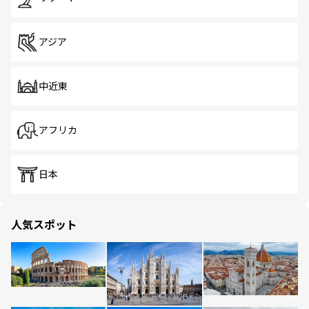
アジア
中近東
アフリカ
日本
人気スポット