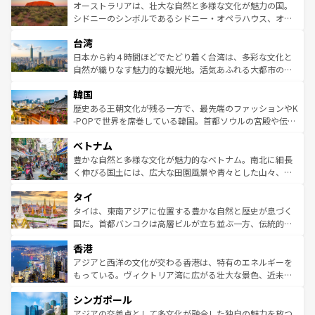
文化が魅力。旅行者はアメリカの各地域で異なる魅力を楽
島だが、静かな自然を求めるならマウイ島やカウアイ島が
オーストラリアは、壮大な自然と多様な文化が魅力の国。
しみながら、その多様性と豊かな歴史を感じることができ
おすすめ。エメラルドグリーンに輝く海をはじめ、豊かな
シドニーのシンボルであるシドニー・オペラハウス、オー
るだろう。車でのロードトリップや列車の旅も、アメリカ
文化や歴史が息づいている。「アロハスピリット」と呼ば
ストラリア東海岸北部に広がる大サンゴ礁地帯グレートバ
ならではの贅沢な旅のスタイルだ。 なお、新着のアメリカ
台湾
れるおもてなしの心で訪れる人々を迎えてくれるハワイの
リアリーフや大陸中央部にそびえるウルル（エアーズロッ
情報は
コンテンツ一覧
を参照してほしい。
人々、おいしいローカルフードやハワイアンミュージッ
ク）、タスマニアの美しい原生林やケアンズの熱帯雨林な
日本から約４時間ほどでたどり着く台湾は、多彩な文化と
ク、伝統的なフラダンスなど、すべてがハワイの魅力を彩
ど、見どころがたくさん。また、カフェやワイン、オージ
自然が織りなす魅力的な観光地。活気あふれる大都市の台
っている。訪れるたびに新しい発見と感動が待っているハ
ービーフなどの食文化も豊かで、美味しいものであふれて
北やノスタルジックな町並みが人気な九份（ジォウフェ
ワイを、存分に味わってほしい。 なお、新着のハワイ情報
韓国
いる。アクティビティも充実しており、サーフィンやダイ
ン）、静ひつな山岳地帯である台湾東部など、都市の喧騒
は
コンテンツ一覧
を参照してほしい。
ビング、ハイキングなど、アウトドア好きにはたまらな
と山間の静けさが共存しており、訪れる人に新しい発見と
歴史ある王朝文化が残る一方で、最先端のファッションやK
い。オーストラリアの多彩な魅力を存分に味わいつくそ
驚きをもたらしてくれる。また、奥深い台湾の食文化も魅
-POPで世界を席巻している韓国。首都ソウルの宮殿や伝統
う。 なお、新着のオーストラリア情報は
コンテンツ一覧
を
力で、夜市などの屋台グルメから高級料理、ヘルシーで美
家屋が並ぶエリアでは韓国の歴史と文化に浸ることがで
参照してほしい。
ベトナム
容にもいいと評判のスイーツなど、バラエティ豊かな料理
き、地方に足を延ばせば四季折々の自然美を楽しむことが
が味わえる。 なお、新着の台湾情報は
コンテンツ一覧
を参
できる。そして、キムチや焼肉、絶品のストリートフード
豊かな自然と多様な文化が魅力的なベトナム。南北に細長
照してほしい。
まで、さまざまな韓国料理が待っている。夜には、韓国な
く伸びる国土には、広大な田園風景や青々とした山々、世
らではのナイトライフも堪能できる。あたたかいホスピタ
界遺産に登録された壮大な自然景観が点在し、都市部では
タイ
リティに包まれながら、韓国の多彩な魅力を心ゆくまで味
急速な発展と共に伝統が息づく。ハノイの古い町並みやホ
わってみてほしい。 なお、新着の韓国情報は
コンテンツ一
ーチミン市のフランス統治時代の建物も、独特の雰囲気を
タイは、東南アジアに位置する豊かな自然と歴史が息づく
覧
を参照してほしい。
醸し出している。また、バラエティの豊かさとおいしさで
国だ。首都バンコクは高層ビルが立ち並ぶ一方、伝統的な
世界中の食通を魅了してやまないベトナム料理も魅力のひ
寺院や市場がいたるところに点在し、古きよき文化と現代
香港
とつ。フォーやバインミー、ベトナムコーヒーなどは、ぜ
の活気が交差している。北部ではチェンマイなどの山岳地
ひ現地で味わいたい。どの地域を訪れてもあたたかい人々
帯で自然と触れ合い、南部ではプーケットやクラビの美し
アジアと西洋の文化が交わる香港は、特有のエネルギーを
が旅行者を迎えてくれるので、きっと忘れられない旅にな
いビーチでリゾート気分を楽しむことができる。タイ料理
もっている。ヴィクトリア湾に広がる壮大な景色、近未来
るはずだ。 なお、新着のベトナム情報は
コンテンツ一覧
を
は世界的に有名で、屋台から高級レストランまで味覚を刺
的なアートスポット、そして歴史と現代が融合した町並
参照してほしい。
シンガポール
激する。気候は一年中温暖で、どの季節にも異なる楽しみ
み、どこを訪れても感動するはず。観光スポットが密集し
が待っている。親しみやすいタイの人々、仏教を中心とし
ており、効率よく見どころを回れるのも魅力。息をのむよ
アジアの交差点として多文化が融合した独自の魅力を放つ