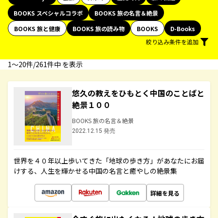
BOOKS スペシャルコラボ
BOOKS 旅の名言＆絶景
BOOKS 旅と健康
BOOKS 旅の読み物
BOOKS
D-Books
絞り込み条件を追加
1〜20件/261件中 を表示
悠久の教えをひもとく中国のことばと
絶景１００
BOOKS 旅の名言＆絶景
2022.12.15 発売
世界を４０年以上歩いてきた「地球の歩き方」があなたにお届
けする、人生を輝かせる中国の名言と癒やしの絶景集
詳細を見る