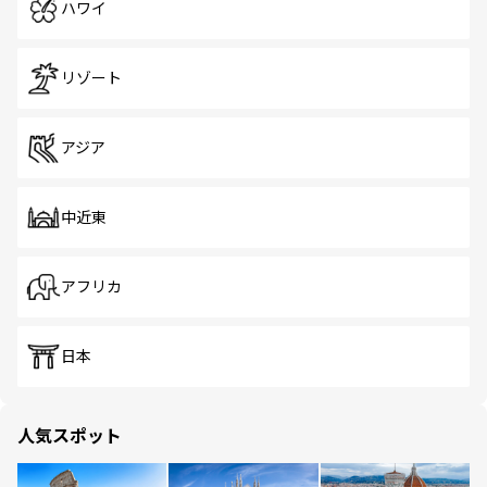
ハワイ
リゾート
アジア
中近東
アフリカ
日本
人気スポット