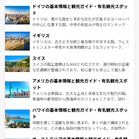
といった象徴的なスポットから、田舎町の古風な美しさま
せる。地方によって風土や気候が異なるスペインはその個
ドイツの基本情報と観光ガイド・有名観光スポッ
で、幅広い魅力が詰まっている。華麗な宮殿、歴史的な大
性で訪れる人を魅了する。 なお、新着のスペイン情報は
コ
聖堂、美しいビーチ、そして豊かな自然が、訪れる者を心
ト
ンテンツ一覧
を参照してほしい。
から魅了する。また、フランスは美食の国としても知ら
ドイツは、豊かな歴史と多彩な文化が交差するヨーロッパ
れ、フランス料理はユネスコ無形文化遺産にも登録されて
の中心に位置する国。中世の街並みが残るロマンチック街
いる。シャンパンの発祥地であるランス、プロヴァンスの
道から、未来を先取りするようなモダンな都市まで多様な
香り高いラベンダー畑など、多彩な楽しみ方が可能だ。さ
イギリス
顔を持つこの国は、どこを歩いても飽きることがない。ベ
らに、パリ以外の地域にも魅力が溢れており、どの街角に
ルリンの文化的活気、バイエルン州のアルプスの絶景、そ
イギリスは、古きよき伝統と最先端が共存する国。ウェス
も豊かな歴史と文化が息づいている。パリ以外の個性あふ
してライン川沿いのワイン畑といった風景は必見。ビール
トミンスター寺院や大英博物館のようなランドマーク、歴
れる地方に足を運ぶとそれぞれで全く異なる文化を体験で
とソーセージを味わいながら地元の人と過ごす楽しい時間
史ある大学都市、美しい丘陵地帯や牧歌的な風景など、エ
きるだろう。 なお、新着のフランス情報は
コンテンツ一覧
スイス
は、お酒好きな人にはぜひ体験してほしい。 なお、新着の
リアごとに異なる魅力がある。また、優雅なアフタヌーン
を参照してほしい。
ドイツ情報は
コンテンツ一覧
を参照してほしい。
ティー、ビール好きにはたまらない英国パブ、サッカー観
スイスの国土面積は九州ほどの広さだが、運行時刻が正確
戦など、本場だからこそできる体験も豊富。イギリスを旅
な交通網が整備されており、初心者でも安心して個人旅行
して楽しみつくそう。 なお、新着のイギリス情報は
コンテ
を楽しめる。日本同様に時刻表どおりの旅が可能だ。中世
アメリカの基本情報と観光ガイド・有名観光スポ
ンツ一覧
を参照してほしい。
の建物がそのまま残る町や、スイスならではのユニークな
博物館もあり、アルプス観光だけでなく町歩きも満喫する
ット
ことができる。国民の所得が高いため物価も高いが、旅行
アメリカ合衆国は、広大な土地と多様な文化が魅力の国。
者向けの交通パス提供のサービスもあり、うまく活用すれ
東海岸の都市部から西海岸のカリフォルニアまで、訪れる
ば市内交通費無料で観光を楽しむこともできる。 なお、新
場所ごとに異なる風景と体験が待っている。ニューヨーク
着のスイス情報は
コンテンツ一覧
を参照してほしい。
ハワイの基本情報と観光ガイド・有名観光スポッ
のような巨大都市は、観光、ショッピング、エンターテイ
ンメントが詰まった刺激的なスポットだ。一方、アメリカ
ト
西部には大自然が広がり、グランドキャニオンやイエロー
年間を通じて温暖な気候に恵まれ、多くの島で構成される
ストーン国立公園といった絶景が堪能できる。さらに、南
ハワイは、どの島も独自の魅力をもっている。大自然の神
部のニューオーリンズでは、音楽と美食が融合した独特の
秘を感じたいなら、火山が生み出した壮大な景観を誇るハ
文化が魅力。旅行者はアメリカの各地域で異なる魅力を楽