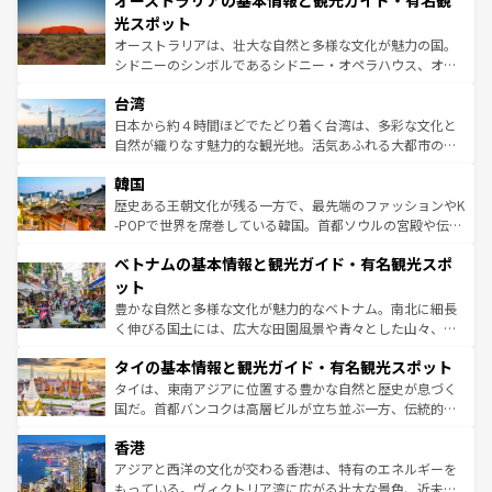
オーストラリアの基本情報と観光ガイド・有名観
ワイ島は見逃せない。また、定番の観光地といえばオアフ
しみながら、その多様性と豊かな歴史を感じることができ
島だが、静かな自然を求めるならマウイ島やカウアイ島が
光スポット
るだろう。車でのロードトリップや列車の旅も、アメリカ
おすすめ。エメラルドグリーンに輝く海をはじめ、豊かな
オーストラリアは、壮大な自然と多様な文化が魅力の国。
ならではの贅沢な旅のスタイルだ。 なお、新着のアメリカ
文化や歴史が息づいている。「アロハスピリット」と呼ば
シドニーのシンボルであるシドニー・オペラハウス、オー
情報は
コンテンツ一覧
を参照してほしい。
れるおもてなしの心で訪れる人々を迎えてくれるハワイの
ストラリア東海岸北部に広がる大サンゴ礁地帯グレートバ
人々、おいしいローカルフードやハワイアンミュージッ
台湾
リアリーフや大陸中央部にそびえるウルル（エアーズロッ
ク、伝統的なフラダンスなど、すべてがハワイの魅力を彩
ク）、タスマニアの美しい原生林やケアンズの熱帯雨林な
日本から約４時間ほどでたどり着く台湾は、多彩な文化と
っている。訪れるたびに新しい発見と感動が待っているハ
ど、見どころがたくさん。また、カフェやワイン、オージ
自然が織りなす魅力的な観光地。活気あふれる大都市の台
ワイを、存分に味わってほしい。 なお、新着のハワイ情報
ービーフなどの食文化も豊かで、美味しいものであふれて
北やノスタルジックな町並みが人気な九份（ジォウフェ
は
コンテンツ一覧
を参照してほしい。
韓国
いる。アクティビティも充実しており、サーフィンやダイ
ン）、静ひつな山岳地帯である台湾東部など、都市の喧騒
ビング、ハイキングなど、アウトドア好きにはたまらな
と山間の静けさが共存しており、訪れる人に新しい発見と
歴史ある王朝文化が残る一方で、最先端のファッションやK
い。オーストラリアの多彩な魅力を存分に味わいつくそ
驚きをもたらしてくれる。また、奥深い台湾の食文化も魅
-POPで世界を席巻している韓国。首都ソウルの宮殿や伝統
う。 なお、新着のオーストラリア情報は
コンテンツ一覧
を
力で、夜市などの屋台グルメから高級料理、ヘルシーで美
家屋が並ぶエリアでは韓国の歴史と文化に浸ることがで
参照してほしい。
ベトナムの基本情報と観光ガイド・有名観光スポ
容にもいいと評判のスイーツなど、バラエティ豊かな料理
き、地方に足を延ばせば四季折々の自然美を楽しむことが
が味わえる。 なお、新着の台湾情報は
コンテンツ一覧
を参
できる。そして、キムチや焼肉、絶品のストリートフード
ット
照してほしい。
まで、さまざまな韓国料理が待っている。夜には、韓国な
豊かな自然と多様な文化が魅力的なベトナム。南北に細長
らではのナイトライフも堪能できる。あたたかいホスピタ
く伸びる国土には、広大な田園風景や青々とした山々、世
リティに包まれながら、韓国の多彩な魅力を心ゆくまで味
界遺産に登録された壮大な自然景観が点在し、都市部では
わってみてほしい。 なお、新着の韓国情報は
コンテンツ一
タイの基本情報と観光ガイド・有名観光スポット
急速な発展と共に伝統が息づく。ハノイの古い町並みやホ
覧
を参照してほしい。
ーチミン市のフランス統治時代の建物も、独特の雰囲気を
タイは、東南アジアに位置する豊かな自然と歴史が息づく
醸し出している。また、バラエティの豊かさとおいしさで
国だ。首都バンコクは高層ビルが立ち並ぶ一方、伝統的な
世界中の食通を魅了してやまないベトナム料理も魅力のひ
寺院や市場がいたるところに点在し、古きよき文化と現代
香港
とつ。フォーやバインミー、ベトナムコーヒーなどは、ぜ
の活気が交差している。北部ではチェンマイなどの山岳地
ひ現地で味わいたい。どの地域を訪れてもあたたかい人々
帯で自然と触れ合い、南部ではプーケットやクラビの美し
アジアと西洋の文化が交わる香港は、特有のエネルギーを
が旅行者を迎えてくれるので、きっと忘れられない旅にな
いビーチでリゾート気分を楽しむことができる。タイ料理
もっている。ヴィクトリア湾に広がる壮大な景色、近未来