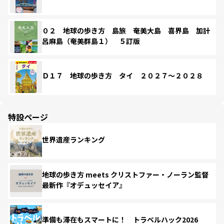
０２ 地球の歩き方 島旅 奄美大島 喜界島 加計
呂麻島（奄美群島１） ５訂版
Ｄ１７ 地球の歩き方 タイ ２０２７～２０２８
特設ページ
世界遺産ランキング
地球の歩き方 meets クリストファー・ノーラン監督
最新作『オデュッセイア』
準備も滞在もスマートに！ トラベルハック2026