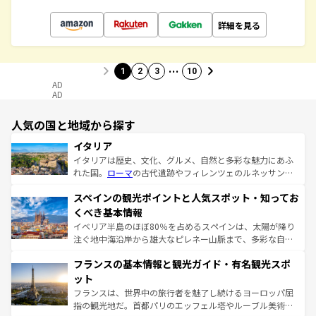
詳細を見る
…
1
2
3
10
AD
AD
人気の国と地域から探す
イタリア
イタリアは歴史、文化、グルメ、自然と多彩な魅力にあふ
れた国。
ローマ
の古代遺跡やフィレンツェのルネッサンス
美術、ヴェネツィアの運河など、歴史あるスポットはもち
スペインの観光ポイントと人気スポット・知ってお
ろん、トスカーナの美しい田園風景やアマルフィ海岸の絶
景など、自然景観も見逃せない。観光の合間には、本場の
くべき基本情報
ピザやパスタなど、絶品のイタリア料理を堪能することも
イベリア半島のほぼ80％を占めるスペインは、太陽が降り
できる。朝目覚めてから夜眠るまで、すべての瞬間を楽し
注ぐ地中海沿岸から雄大なピレネー山脈まで、多彩な自然
ませてくれるイタリアで、忘れられない旅をしてみよう！
と文化が詰まったヨーロッパ屈指の旅行先だ。多様な地域
なお、新着のイタリア情報は
コンテンツ一覧
を参照してほ
フランスの基本情報と観光ガイド・有名観光スポ
文化が根付くこの国では、情熱的なフラメンコ、熱気あふ
しい。
れる闘牛、そして美味しいタパスが生活の一部となってい
ット
る。首都マドリードの洗練された雰囲気や、バルセロナの
フランスは、世界中の旅行者を魅了し続けるヨーロッパ屈
アートに溢れた街角から、地方では古代ローマ遺跡や中世
指の観光地だ。首都パリのエッフェル塔やルーブル美術館
の城塞都市、穏やかなビーチリゾートまで多彩な表情を見