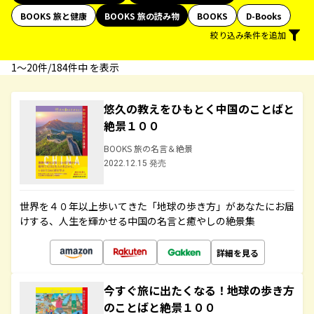
BOOKS 旅と健康
BOOKS 旅の読み物
BOOKS
D-Books
絞り込み条件を追加
1〜20件/184件中 を表示
悠久の教えをひもとく中国のことばと
絶景１００
BOOKS 旅の名言＆絶景
2022.12.15 発売
世界を４０年以上歩いてきた「地球の歩き方」があなたにお届
けする、人生を輝かせる中国の名言と癒やしの絶景集
詳細を見る
今すぐ旅に出たくなる！地球の歩き方
のことばと絶景１００