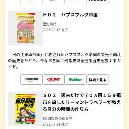
Ｈ０２ ハプスブルク帝国
歴史時代
2025.09.18 発売
「日の沈まぬ帝国」と称されたハプスブルク帝国の栄光と動乱
の歴史をたどり、今なお各国に残る史跡を巡る歴史を旅するガ
イド。
詳細を見る
Ｓ０２ 週末だけで７０ヵ国１５９都
市を旅したリーマントラベラーが教え
る自分の時間の作り方
BOOKS 旅の読み物
2022.07.21 発売