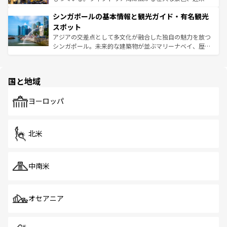
るはずだ。 なお、新着のベトナム情報は
コンテンツ一覧
を
は世界的に有名で、屋台から高級レストランまで味覚を刺
的なアートスポット、そして歴史と現代が融合した町並
参照してほしい。
シンガポールの基本情報と観光ガイド・有名観光
激する。気候は一年中温暖で、どの季節にも異なる楽しみ
み、どこを訪れても感動するはず。観光スポットが密集し
が待っている。親しみやすいタイの人々、仏教を中心とし
ており、効率よく見どころを回れるのも魅力。息をのむよ
スポット
た文化、そして多様な観光資源が、訪れる旅人を魅了し続
うな絶景から文化的な体験まで、香港を存分に楽しみ尽く
アジアの交差点として多文化が融合した独自の魅力を放つ
ける。 なお、新着のタイ情報は
コンテンツ一覧
を参照して
そう。 なお、新着の香港情報は
コンテンツ一覧
を参照して
シンガポール。未来的な建築物が並ぶマリーナベイ、歴史
ほしい。
ほしい。
と伝統を感じられるエスニックタウン、多数の緑豊かな公
園や自然保護区など、自然が調和した近代的な景観と文化
の多様性あふれるカラフルな町は、どこを歩いても新しい
国と地域
発見がある。さらに、治安のよさや充実した公共交通機関
も、旅行者にとっては魅力的なポイント。グルメも豊富
で、ホーカーズは地元の風情を楽しめる外せないスポット
ヨーロッパ
だ。訪れる人を飽きさせないシンガポールで、多様な魅力
を体感しよう。 なお、新着のシンガポール情報は
コンテン
ツ一覧
を参照してほしい。
北米
中南米
オセアニア