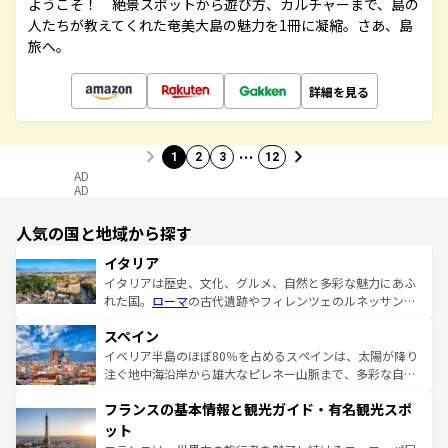
ようこそ！ 絶景スポットから遊び方、カルチャーまで、島の
人たちが教えてくれた奄美大島の魅力を1冊に凝縮。さあ、島
旅へ。
詳細を見る
…
1
2
3
12
AD
AD
人気の国と地域から探す
イタリア
イタリアは歴史、文化、グルメ、自然と多彩な魅力にあふ
れた国。
ローマ
の古代遺跡やフィレンツェのルネッサンス
美術、ヴェネツィアの運河など、歴史あるスポットはもち
スペイン
ろん、トスカーナの美しい田園風景やアマルフィ海岸の絶
景など、自然景観も見逃せない。観光の合間には、本場の
イベリア半島のほぼ80％を占めるスペインは、太陽が降り
ピザやパスタなど、絶品のイタリア料理を堪能することも
注ぐ地中海沿岸から雄大なピレネー山脈まで、多彩な自然
できる。朝目覚めてから夜眠るまで、すべての瞬間を楽し
と文化が詰まったヨーロッパ屈指の旅行先だ。多様な地域
フランスの基本情報と観光ガイド・有名観光スポ
ませてくれるイタリアで、忘れられない旅をしてみよう！
文化が根付くこの国では、情熱的なフラメンコ、熱気あふ
なお、新着のイタリア情報は
コンテンツ一覧
を参照してほ
れる闘牛、そして美味しいタパスが生活の一部となってい
ット
しい。
る。首都マドリードの洗練された雰囲気や、バルセロナの