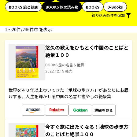
BOOKS 旅と健康
BOOKS 旅の読み物
BOOKS
D-Books
絞り込み条件を追加
1〜20件/236件中 を表示
悠久の教えをひもとく中国のことばと
絶景１００
BOOKS 旅の名言＆絶景
2022.12.15 発売
世界を４０年以上歩いてきた「地球の歩き方」があなたにお届
けする、人生を輝かせる中国の名言と癒やしの絶景集
詳細を見る
今すぐ旅に出たくなる！地球の歩き方
のことばと絶景１００