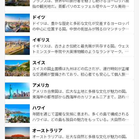
フランスは、世界中の旅行者を魅了し続けるヨーロッパ屈
アートに溢れた街角から、地方では古代ローマ遺跡や中世
指の観光地だ。首都パリのエッフェル塔やルーブル美術館
の城塞都市、穏やかなビーチリゾートまで多彩な表情を見
といった象徴的なスポットから、田舎町の古風な美しさま
せる。地方によって風土や気候が異なるスペインはその個
ドイツ
で、幅広い魅力が詰まっている。華麗な宮殿、歴史的な大
性で訪れる人を魅了する。 なお、新着のスペイン情報は
コ
聖堂、美しいビーチ、そして豊かな自然が、訪れる者を心
ドイツは、豊かな歴史と多彩な文化が交差するヨーロッパ
ンテンツ一覧
を参照してほしい。
から魅了する。また、フランスは美食の国としても知ら
の中心に位置する国。中世の街並みが残るロマンチック街
れ、フランス料理はユネスコ無形文化遺産にも登録されて
道から、未来を先取りするようなモダンな都市まで多様な
イギリス
いる。シャンパンの発祥地であるランス、プロヴァンスの
顔を持つこの国は、どこを歩いても飽きることがない。ベ
香り高いラベンダー畑など、多彩な楽しみ方が可能だ。さ
ルリンの文化的活気、バイエルン州のアルプスの絶景、そ
イギリスは、古きよき伝統と最先端が共存する国。ウェス
らに、パリ以外の地域にも魅力が溢れており、どの街角に
してライン川沿いのワイン畑といった風景は必見。ビール
トミンスター寺院や大英博物館のようなランドマーク、歴
も豊かな歴史と文化が息づいている。パリ以外の個性あふ
とソーセージを味わいながら地元の人と過ごす楽しい時間
史ある大学都市、美しい丘陵地帯や牧歌的な風景など、エ
れる地方に足を運ぶとそれぞれで全く異なる文化を体験で
スイス
は、お酒好きな人にはぜひ体験してほしい。 なお、新着の
リアごとに異なる魅力がある。また、優雅なアフタヌーン
きるだろう。 なお、新着のフランス情報は
コンテンツ一覧
ドイツ情報は
コンテンツ一覧
を参照してほしい。
ティー、ビール好きにはたまらない英国パブ、サッカー観
スイスの国土面積は九州ほどの広さだが、運行時刻が正確
を参照してほしい。
戦など、本場だからこそできる体験も豊富。イギリスを旅
な交通網が整備されており、初心者でも安心して個人旅行
して楽しみつくそう。 なお、新着のイギリス情報は
コンテ
を楽しめる。日本同様に時刻表どおりの旅が可能だ。中世
アメリカ
ンツ一覧
を参照してほしい。
の建物がそのまま残る町や、スイスならではのユニークな
博物館もあり、アルプス観光だけでなく町歩きも満喫する
アメリカ合衆国は、広大な土地と多様な文化が魅力の国。
ことができる。国民の所得が高いため物価も高いが、旅行
東海岸の都市部から西海岸のカリフォルニアまで、訪れる
者向けの交通パス提供のサービスもあり、うまく活用すれ
場所ごとに異なる風景と体験が待っている。ニューヨーク
ハワイ
ば市内交通費無料で観光を楽しむこともできる。 なお、新
のような巨大都市は、観光、ショッピング、エンターテイ
着のスイス情報は
コンテンツ一覧
を参照してほしい。
ンメントが詰まった刺激的なスポットだ。一方、アメリカ
年間を通じて温暖な気候に恵まれ、多くの島で構成される
西部には大自然が広がり、グランドキャニオンやイエロー
ハワイは、どの島も独自の魅力をもっている。大自然の神
ストーン国立公園といった絶景が堪能できる。さらに、南
秘を感じたいなら、火山が生み出した壮大な景観を誇るハ
オーストラリア
部のニューオーリンズでは、音楽と美食が融合した独特の
ワイ島は見逃せない。また、定番の観光地といえばオアフ
文化が魅力。旅行者はアメリカの各地域で異なる魅力を楽
島だが、静かな自然を求めるならマウイ島やカウアイ島が
オーストラリアは、壮大な自然と多様な文化が魅力の国。