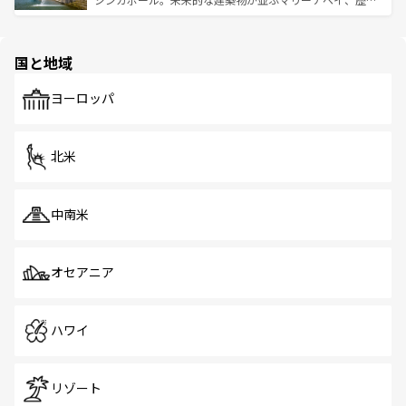
ける。 なお、新着のタイ情報は
コンテンツ一覧
を参照して
そう。 なお、新着の香港情報は
コンテンツ一覧
を参照して
と伝統を感じられるエスニックタウン、多数の緑豊かな公
ほしい。
ほしい。
園や自然保護区など、自然が調和した近代的な景観と文化
の多様性あふれるカラフルな町は、どこを歩いても新しい
国と地域
発見がある。さらに、治安のよさや充実した公共交通機関
も、旅行者にとっては魅力的なポイント。グルメも豊富
で、ホーカーズは地元の風情を楽しめる外せないスポット
ヨーロッパ
だ。訪れる人を飽きさせないシンガポールで、多様な魅力
を体感しよう。 なお、新着のシンガポール情報は
コンテン
ツ一覧
を参照してほしい。
北米
中南米
オセアニア
ハワイ
リゾート