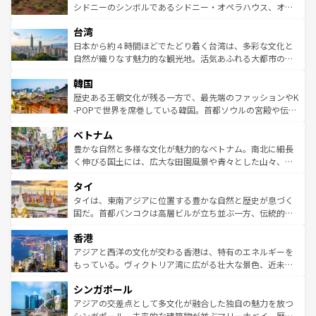
しみながら、その多様性と豊かな歴史を感じることができ
おすすめ。エメラルドグリーンに輝く海をはじめ、豊かな
シドニーのシンボルであるシドニー・オペラハウス、オー
るだろう。車でのロードトリップや列車の旅も、アメリカ
文化や歴史が息づいている。「アロハスピリット」と呼ば
ストラリア東海岸北部に広がる大サンゴ礁地帯グレートバ
ならではの贅沢な旅のスタイルだ。 なお、新着のアメリカ
台湾
れるおもてなしの心で訪れる人々を迎えてくれるハワイの
リアリーフや大陸中央部にそびえるウルル（エアーズロッ
情報は
コンテンツ一覧
を参照してほしい。
人々、おいしいローカルフードやハワイアンミュージッ
ク）、タスマニアの美しい原生林やケアンズの熱帯雨林な
日本から約４時間ほどでたどり着く台湾は、多彩な文化と
ク、伝統的なフラダンスなど、すべてがハワイの魅力を彩
ど、見どころがたくさん。また、カフェやワイン、オージ
自然が織りなす魅力的な観光地。活気あふれる大都市の台
っている。訪れるたびに新しい発見と感動が待っているハ
ービーフなどの食文化も豊かで、美味しいものであふれて
北やノスタルジックな町並みが人気な九份（ジォウフェ
ワイを、存分に味わってほしい。 なお、新着のハワイ情報
韓国
いる。アクティビティも充実しており、サーフィンやダイ
ン）、静ひつな山岳地帯である台湾東部など、都市の喧騒
は
コンテンツ一覧
を参照してほしい。
ビング、ハイキングなど、アウトドア好きにはたまらな
と山間の静けさが共存しており、訪れる人に新しい発見と
歴史ある王朝文化が残る一方で、最先端のファッションやK
い。オーストラリアの多彩な魅力を存分に味わいつくそ
驚きをもたらしてくれる。また、奥深い台湾の食文化も魅
-POPで世界を席巻している韓国。首都ソウルの宮殿や伝統
う。 なお、新着のオーストラリア情報は
コンテンツ一覧
を
力で、夜市などの屋台グルメから高級料理、ヘルシーで美
家屋が並ぶエリアでは韓国の歴史と文化に浸ることがで
参照してほしい。
ベトナム
容にもいいと評判のスイーツなど、バラエティ豊かな料理
き、地方に足を延ばせば四季折々の自然美を楽しむことが
が味わえる。 なお、新着の台湾情報は
コンテンツ一覧
を参
できる。そして、キムチや焼肉、絶品のストリートフード
豊かな自然と多様な文化が魅力的なベトナム。南北に細長
照してほしい。
まで、さまざまな韓国料理が待っている。夜には、韓国な
く伸びる国土には、広大な田園風景や青々とした山々、世
らではのナイトライフも堪能できる。あたたかいホスピタ
界遺産に登録された壮大な自然景観が点在し、都市部では
タイ
リティに包まれながら、韓国の多彩な魅力を心ゆくまで味
急速な発展と共に伝統が息づく。ハノイの古い町並みやホ
わってみてほしい。 なお、新着の韓国情報は
コンテンツ一
ーチミン市のフランス統治時代の建物も、独特の雰囲気を
タイは、東南アジアに位置する豊かな自然と歴史が息づく
覧
を参照してほしい。
醸し出している。また、バラエティの豊かさとおいしさで
国だ。首都バンコクは高層ビルが立ち並ぶ一方、伝統的な
世界中の食通を魅了してやまないベトナム料理も魅力のひ
寺院や市場がいたるところに点在し、古きよき文化と現代
香港
とつ。フォーやバインミー、ベトナムコーヒーなどは、ぜ
の活気が交差している。北部ではチェンマイなどの山岳地
ひ現地で味わいたい。どの地域を訪れてもあたたかい人々
帯で自然と触れ合い、南部ではプーケットやクラビの美し
アジアと西洋の文化が交わる香港は、特有のエネルギーを
が旅行者を迎えてくれるので、きっと忘れられない旅にな
いビーチでリゾート気分を楽しむことができる。タイ料理
もっている。ヴィクトリア湾に広がる壮大な景色、近未来
るはずだ。 なお、新着のベトナム情報は
コンテンツ一覧
を
は世界的に有名で、屋台から高級レストランまで味覚を刺
的なアートスポット、そして歴史と現代が融合した町並
参照してほしい。
シンガポール
激する。気候は一年中温暖で、どの季節にも異なる楽しみ
み、どこを訪れても感動するはず。観光スポットが密集し
が待っている。親しみやすいタイの人々、仏教を中心とし
ており、効率よく見どころを回れるのも魅力。息をのむよ
アジアの交差点として多文化が融合した独自の魅力を放つ
た文化、そして多様な観光資源が、訪れる旅人を魅了し続
うな絶景から文化的な体験まで、香港を存分に楽しみ尽く
シンガポール。未来的な建築物が並ぶマリーナベイ、歴史