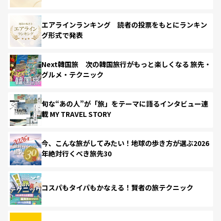
エアラインランキング 読者の投票をもとにランキン
グ形式で発表
Next韓国旅 次の韓国旅行がもっと楽しくなる 旅先・
グルメ・テクニック
旬な“あの人”が「旅」をテーマに語るインタビュー連
載 MY TRAVEL STORY
今、こんな旅がしてみたい！地球の歩き方が選ぶ2026
年絶対行くべき旅先30
コスパもタイパもかなえる！賢者の旅テクニック