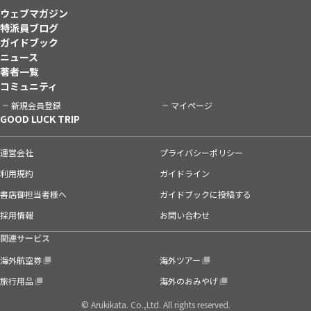
ウェブマガジン
特派員ブログ
ガイドブック
ニュース
著者一覧
コミュニティ
新規会員登録
マイページ
GOOD LUCK TRIP
運営会社
プライバシーポリシー
利用規約
ガイドライン
書店御担当者様へ
ガイドブックに投稿する
採用情報
お問い合わせ
関連サービス
海外航空券
海外ツアー
旅行用品
海外のおみやげ
© Arukikata. Co.,Ltd. All rights reserved.