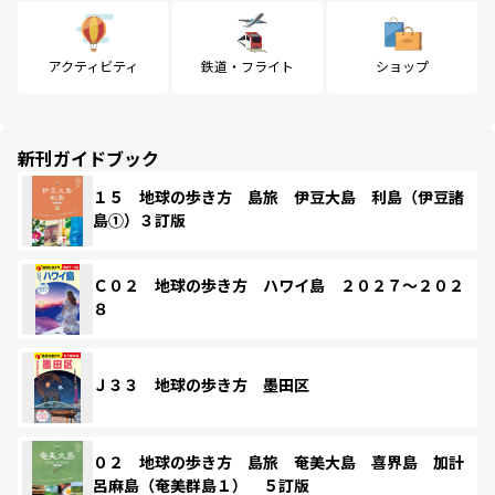
アクティビティ
鉄道・フライト
ショップ
新刊ガイドブック
１５ 地球の歩き方 島旅 伊豆大島 利島（伊豆諸
島①）３訂版
Ｃ０２ 地球の歩き方 ハワイ島 ２０２７～２０２
８
Ｊ３３ 地球の歩き方 墨田区
０２ 地球の歩き方 島旅 奄美大島 喜界島 加計
呂麻島（奄美群島１） ５訂版