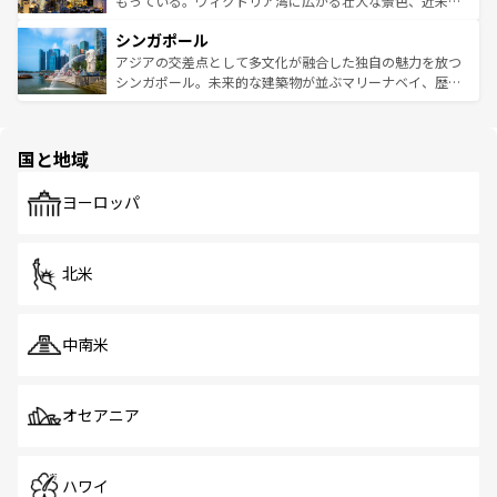
もっている。ヴィクトリア湾に広がる壮大な景色、近未来
るはずだ。 なお、新着のベトナム情報は
コンテンツ一覧
を
は世界的に有名で、屋台から高級レストランまで味覚を刺
的なアートスポット、そして歴史と現代が融合した町並
参照してほしい。
シンガポール
激する。気候は一年中温暖で、どの季節にも異なる楽しみ
み、どこを訪れても感動するはず。観光スポットが密集し
が待っている。親しみやすいタイの人々、仏教を中心とし
ており、効率よく見どころを回れるのも魅力。息をのむよ
アジアの交差点として多文化が融合した独自の魅力を放つ
た文化、そして多様な観光資源が、訪れる旅人を魅了し続
うな絶景から文化的な体験まで、香港を存分に楽しみ尽く
シンガポール。未来的な建築物が並ぶマリーナベイ、歴史
ける。 なお、新着のタイ情報は
コンテンツ一覧
を参照して
そう。 なお、新着の香港情報は
コンテンツ一覧
を参照して
と伝統を感じられるエスニックタウン、多数の緑豊かな公
ほしい。
ほしい。
園や自然保護区など、自然が調和した近代的な景観と文化
の多様性あふれるカラフルな町は、どこを歩いても新しい
国と地域
発見がある。さらに、治安のよさや充実した公共交通機関
も、旅行者にとっては魅力的なポイント。グルメも豊富
で、ホーカーズは地元の風情を楽しめる外せないスポット
ヨーロッパ
だ。訪れる人を飽きさせないシンガポールで、多様な魅力
を体感しよう。 なお、新着のシンガポール情報は
コンテン
ツ一覧
を参照してほしい。
北米
中南米
オセアニア
ハワイ