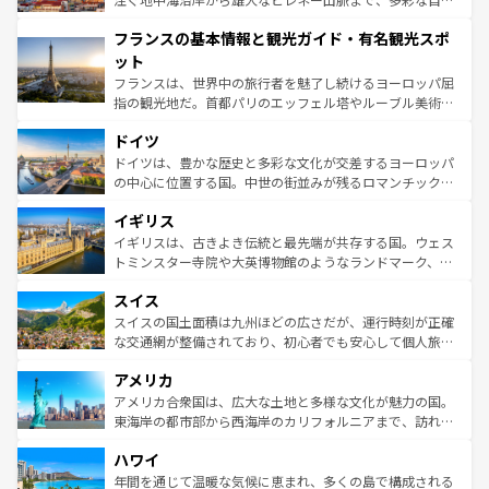
できる。朝目覚めてから夜眠るまで、すべての瞬間を楽し
と文化が詰まったヨーロッパ屈指の旅行先だ。多様な地域
フランスの基本情報と観光ガイド・有名観光スポ
ませてくれるイタリアで、忘れられない旅をしてみよう！
文化が根付くこの国では、情熱的なフラメンコ、熱気あふ
なお、新着のイタリア情報は
コンテンツ一覧
を参照してほ
れる闘牛、そして美味しいタパスが生活の一部となってい
ット
しい。
る。首都マドリードの洗練された雰囲気や、バルセロナの
フランスは、世界中の旅行者を魅了し続けるヨーロッパ屈
アートに溢れた街角から、地方では古代ローマ遺跡や中世
指の観光地だ。首都パリのエッフェル塔やルーブル美術館
の城塞都市、穏やかなビーチリゾートまで多彩な表情を見
といった象徴的なスポットから、田舎町の古風な美しさま
せる。地方によって風土や気候が異なるスペインはその個
ドイツ
で、幅広い魅力が詰まっている。華麗な宮殿、歴史的な大
性で訪れる人を魅了する。 なお、新着のスペイン情報は
コ
聖堂、美しいビーチ、そして豊かな自然が、訪れる者を心
ドイツは、豊かな歴史と多彩な文化が交差するヨーロッパ
ンテンツ一覧
を参照してほしい。
から魅了する。また、フランスは美食の国としても知ら
の中心に位置する国。中世の街並みが残るロマンチック街
れ、フランス料理はユネスコ無形文化遺産にも登録されて
道から、未来を先取りするようなモダンな都市まで多様な
イギリス
いる。シャンパンの発祥地であるランス、プロヴァンスの
顔を持つこの国は、どこを歩いても飽きることがない。ベ
香り高いラベンダー畑など、多彩な楽しみ方が可能だ。さ
ルリンの文化的活気、バイエルン州のアルプスの絶景、そ
イギリスは、古きよき伝統と最先端が共存する国。ウェス
らに、パリ以外の地域にも魅力が溢れており、どの街角に
してライン川沿いのワイン畑といった風景は必見。ビール
トミンスター寺院や大英博物館のようなランドマーク、歴
も豊かな歴史と文化が息づいている。パリ以外の個性あふ
とソーセージを味わいながら地元の人と過ごす楽しい時間
史ある大学都市、美しい丘陵地帯や牧歌的な風景など、エ
れる地方に足を運ぶとそれぞれで全く異なる文化を体験で
スイス
は、お酒好きな人にはぜひ体験してほしい。 なお、新着の
リアごとに異なる魅力がある。また、優雅なアフタヌーン
きるだろう。 なお、新着のフランス情報は
コンテンツ一覧
ドイツ情報は
コンテンツ一覧
を参照してほしい。
ティー、ビール好きにはたまらない英国パブ、サッカー観
スイスの国土面積は九州ほどの広さだが、運行時刻が正確
を参照してほしい。
戦など、本場だからこそできる体験も豊富。イギリスを旅
な交通網が整備されており、初心者でも安心して個人旅行
して楽しみつくそう。 なお、新着のイギリス情報は
コンテ
を楽しめる。日本同様に時刻表どおりの旅が可能だ。中世
アメリカ
ンツ一覧
を参照してほしい。
の建物がそのまま残る町や、スイスならではのユニークな
博物館もあり、アルプス観光だけでなく町歩きも満喫する
アメリカ合衆国は、広大な土地と多様な文化が魅力の国。
ことができる。国民の所得が高いため物価も高いが、旅行
東海岸の都市部から西海岸のカリフォルニアまで、訪れる
者向けの交通パス提供のサービスもあり、うまく活用すれ
場所ごとに異なる風景と体験が待っている。ニューヨーク
ハワイ
ば市内交通費無料で観光を楽しむこともできる。 なお、新
のような巨大都市は、観光、ショッピング、エンターテイ
着のスイス情報は
コンテンツ一覧
を参照してほしい。
ンメントが詰まった刺激的なスポットだ。一方、アメリカ
年間を通じて温暖な気候に恵まれ、多くの島で構成される