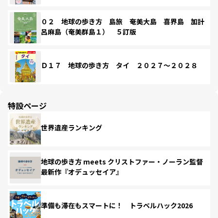
０２ 地球の歩き方 島旅 奄美大島 喜界島 加計
呂麻島（奄美群島１） ５訂版
Ｄ１７ 地球の歩き方 タイ ２０２７～２０２８
特設ページ
世界遺産ランキング
地球の歩き方 meets クリストファー・ノーラン監督
最新作『オデュッセイア』
準備も滞在もスマートに！ トラベルハック2026