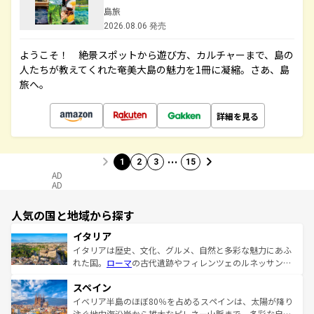
島旅
2026.08.06 発売
ようこそ！ 絶景スポットから遊び方、カルチャーまで、島の
人たちが教えてくれた奄美大島の魅力を1冊に凝縮。さあ、島
旅へ。
詳細を見る
…
1
2
3
15
AD
AD
人気の国と地域から探す
イタリア
イタリアは歴史、文化、グルメ、自然と多彩な魅力にあふ
れた国。
ローマ
の古代遺跡やフィレンツェのルネッサンス
美術、ヴェネツィアの運河など、歴史あるスポットはもち
スペイン
ろん、トスカーナの美しい田園風景やアマルフィ海岸の絶
景など、自然景観も見逃せない。観光の合間には、本場の
イベリア半島のほぼ80％を占めるスペインは、太陽が降り
ピザやパスタなど、絶品のイタリア料理を堪能することも
注ぐ地中海沿岸から雄大なピレネー山脈まで、多彩な自然