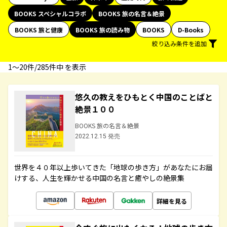
BOOKS スペシャルコラボ
BOOKS 旅の名言＆絶景
BOOKS 旅と健康
BOOKS 旅の読み物
BOOKS
D-Books
絞り込み条件を追加
1〜20件/285件中 を表示
悠久の教えをひもとく中国のことばと
絶景１００
BOOKS 旅の名言＆絶景
2022.12.15 発売
世界を４０年以上歩いてきた「地球の歩き方」があなたにお届
けする、人生を輝かせる中国の名言と癒やしの絶景集
詳細を見る