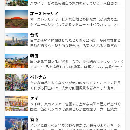
西部には大自然が広がり、グランドキャニオンやイエロー
ハワイは、どの島も独自の魅力をもっている。大自然の神
ストーン国立公園といった絶景が堪能できる。さらに、南
秘を感じたいなら、火山が生み出した壮大な景観を誇るハ
オーストラリア
部のニューオーリンズでは、音楽と美食が融合した独特の
ワイ島は見逃せない。また、定番の観光地といえばオアフ
文化が魅力。旅行者はアメリカの各地域で異なる魅力を楽
島だが、静かな自然を求めるならマウイ島やカウアイ島が
オーストラリアは、壮大な自然と多様な文化が魅力の国。
しみながら、その多様性と豊かな歴史を感じることができ
おすすめ。エメラルドグリーンに輝く海をはじめ、豊かな
シドニーのシンボルであるシドニー・オペラハウス、オー
るだろう。車でのロードトリップや列車の旅も、アメリカ
文化や歴史が息づいている。「アロハスピリット」と呼ば
ストラリア東海岸北部に広がる大サンゴ礁地帯グレートバ
ならではの贅沢な旅のスタイルだ。 なお、新着のアメリカ
台湾
れるおもてなしの心で訪れる人々を迎えてくれるハワイの
リアリーフや大陸中央部にそびえるウルル（エアーズロッ
情報は
コンテンツ一覧
を参照してほしい。
人々、おいしいローカルフードやハワイアンミュージッ
ク）、タスマニアの美しい原生林やケアンズの熱帯雨林な
日本から約４時間ほどでたどり着く台湾は、多彩な文化と
ク、伝統的なフラダンスなど、すべてがハワイの魅力を彩
ど、見どころがたくさん。また、カフェやワイン、オージ
自然が織りなす魅力的な観光地。活気あふれる大都市の台
っている。訪れるたびに新しい発見と感動が待っているハ
ービーフなどの食文化も豊かで、美味しいものであふれて
北やノスタルジックな町並みが人気な九份（ジォウフェ
ワイを、存分に味わってほしい。 なお、新着のハワイ情報
韓国
いる。アクティビティも充実しており、サーフィンやダイ
ン）、静ひつな山岳地帯である台湾東部など、都市の喧騒
は
コンテンツ一覧
を参照してほしい。
ビング、ハイキングなど、アウトドア好きにはたまらな
と山間の静けさが共存しており、訪れる人に新しい発見と
歴史ある王朝文化が残る一方で、最先端のファッションやK
い。オーストラリアの多彩な魅力を存分に味わいつくそ
驚きをもたらしてくれる。また、奥深い台湾の食文化も魅
-POPで世界を席巻している韓国。首都ソウルの宮殿や伝統
う。 なお、新着のオーストラリア情報は
コンテンツ一覧
を
力で、夜市などの屋台グルメから高級料理、ヘルシーで美
家屋が並ぶエリアでは韓国の歴史と文化に浸ることがで
参照してほしい。
ベトナム
容にもいいと評判のスイーツなど、バラエティ豊かな料理
き、地方に足を延ばせば四季折々の自然美を楽しむことが
が味わえる。 なお、新着の台湾情報は
コンテンツ一覧
を参
できる。そして、キムチや焼肉、絶品のストリートフード
豊かな自然と多様な文化が魅力的なベトナム。南北に細長
照してほしい。
まで、さまざまな韓国料理が待っている。夜には、韓国な
く伸びる国土には、広大な田園風景や青々とした山々、世
らではのナイトライフも堪能できる。あたたかいホスピタ
界遺産に登録された壮大な自然景観が点在し、都市部では
タイ
リティに包まれながら、韓国の多彩な魅力を心ゆくまで味
急速な発展と共に伝統が息づく。ハノイの古い町並みやホ
わってみてほしい。 なお、新着の韓国情報は
コンテンツ一
ーチミン市のフランス統治時代の建物も、独特の雰囲気を
タイは、東南アジアに位置する豊かな自然と歴史が息づく
覧
を参照してほしい。
醸し出している。また、バラエティの豊かさとおいしさで
国だ。首都バンコクは高層ビルが立ち並ぶ一方、伝統的な
世界中の食通を魅了してやまないベトナム料理も魅力のひ
寺院や市場がいたるところに点在し、古きよき文化と現代
香港
とつ。フォーやバインミー、ベトナムコーヒーなどは、ぜ
の活気が交差している。北部ではチェンマイなどの山岳地
ひ現地で味わいたい。どの地域を訪れてもあたたかい人々
帯で自然と触れ合い、南部ではプーケットやクラビの美し
アジアと西洋の文化が交わる香港は、特有のエネルギーを
が旅行者を迎えてくれるので、きっと忘れられない旅にな
いビーチでリゾート気分を楽しむことができる。タイ料理