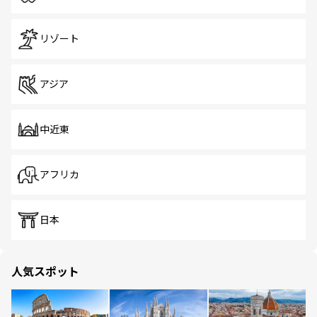
リゾート
アジア
中近東
アフリカ
日本
人気スポット