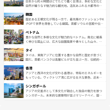
情報は
コンテンツ一覧
を参照してほしい。
人々、おいしいローカルフードやハワイアンミュージッ
ク）、タスマニアの美しい原生林やケアンズの熱帯雨林な
日本から約４時間ほどでたどり着く台湾は、多彩な文化と
ク、伝統的なフラダンスなど、すべてがハワイの魅力を彩
ど、見どころがたくさん。また、カフェやワイン、オージ
自然が織りなす魅力的な観光地。活気あふれる大都市の台
っている。訪れるたびに新しい発見と感動が待っているハ
ービーフなどの食文化も豊かで、美味しいものであふれて
北やノスタルジックな町並みが人気な九份（ジォウフェ
ワイを、存分に味わってほしい。 なお、新着のハワイ情報
韓国
いる。アクティビティも充実しており、サーフィンやダイ
ン）、静ひつな山岳地帯である台湾東部など、都市の喧騒
は
コンテンツ一覧
を参照してほしい。
ビング、ハイキングなど、アウトドア好きにはたまらな
と山間の静けさが共存しており、訪れる人に新しい発見と
歴史ある王朝文化が残る一方で、最先端のファッションやK
い。オーストラリアの多彩な魅力を存分に味わいつくそ
驚きをもたらしてくれる。また、奥深い台湾の食文化も魅
-POPで世界を席巻している韓国。首都ソウルの宮殿や伝統
う。 なお、新着のオーストラリア情報は
コンテンツ一覧
を
力で、夜市などの屋台グルメから高級料理、ヘルシーで美
家屋が並ぶエリアでは韓国の歴史と文化に浸ることがで
参照してほしい。
ベトナム
容にもいいと評判のスイーツなど、バラエティ豊かな料理
き、地方に足を延ばせば四季折々の自然美を楽しむことが
が味わえる。 なお、新着の台湾情報は
コンテンツ一覧
を参
できる。そして、キムチや焼肉、絶品のストリートフード
豊かな自然と多様な文化が魅力的なベトナム。南北に細長
照してほしい。
まで、さまざまな韓国料理が待っている。夜には、韓国な
く伸びる国土には、広大な田園風景や青々とした山々、世
らではのナイトライフも堪能できる。あたたかいホスピタ
界遺産に登録された壮大な自然景観が点在し、都市部では
タイ
リティに包まれながら、韓国の多彩な魅力を心ゆくまで味
急速な発展と共に伝統が息づく。ハノイの古い町並みやホ
わってみてほしい。 なお、新着の韓国情報は
コンテンツ一
ーチミン市のフランス統治時代の建物も、独特の雰囲気を
タイは、東南アジアに位置する豊かな自然と歴史が息づく
覧
を参照してほしい。
醸し出している。また、バラエティの豊かさとおいしさで
国だ。首都バンコクは高層ビルが立ち並ぶ一方、伝統的な
世界中の食通を魅了してやまないベトナム料理も魅力のひ
寺院や市場がいたるところに点在し、古きよき文化と現代
香港
とつ。フォーやバインミー、ベトナムコーヒーなどは、ぜ
の活気が交差している。北部ではチェンマイなどの山岳地
ひ現地で味わいたい。どの地域を訪れてもあたたかい人々
帯で自然と触れ合い、南部ではプーケットやクラビの美し
アジアと西洋の文化が交わる香港は、特有のエネルギーを
が旅行者を迎えてくれるので、きっと忘れられない旅にな
いビーチでリゾート気分を楽しむことができる。タイ料理
もっている。ヴィクトリア湾に広がる壮大な景色、近未来
るはずだ。 なお、新着のベトナム情報は
コンテンツ一覧
を
は世界的に有名で、屋台から高級レストランまで味覚を刺
的なアートスポット、そして歴史と現代が融合した町並
参照してほしい。
シンガポール
激する。気候は一年中温暖で、どの季節にも異なる楽しみ
み、どこを訪れても感動するはず。観光スポットが密集し
が待っている。親しみやすいタイの人々、仏教を中心とし
ており、効率よく見どころを回れるのも魅力。息をのむよ
アジアの交差点として多文化が融合した独自の魅力を放つ
た文化、そして多様な観光資源が、訪れる旅人を魅了し続
うな絶景から文化的な体験まで、香港を存分に楽しみ尽く
シンガポール。未来的な建築物が並ぶマリーナベイ、歴史
ける。 なお、新着のタイ情報は
コンテンツ一覧
を参照して
そう。 なお、新着の香港情報は
コンテンツ一覧
を参照して
と伝統を感じられるエスニックタウン、多数の緑豊かな公
ほしい。
ほしい。
園や自然保護区など、自然が調和した近代的な景観と文化
の多様性あふれるカラフルな町は、どこを歩いても新しい