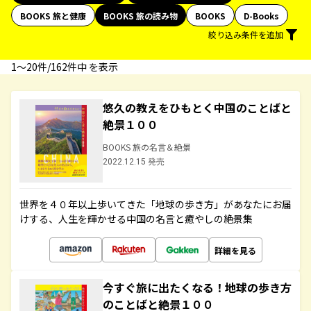
BOOKS 旅と健康
BOOKS 旅の読み物
BOOKS
D-Books
絞り込み条件を追加
1〜20件/162件中 を表示
悠久の教えをひもとく中国のことばと
絶景１００
BOOKS 旅の名言＆絶景
2022.12.15 発売
世界を４０年以上歩いてきた「地球の歩き方」があなたにお届
けする、人生を輝かせる中国の名言と癒やしの絶景集
詳細を見る
今すぐ旅に出たくなる！地球の歩き方
のことばと絶景１００