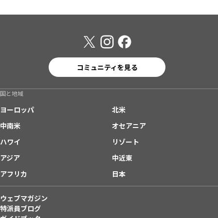
コミュニティを見る
国と地域
ヨーロッパ
北米
中南米
オセアニア
ハワイ
リゾート
アジア
中近東
アフリカ
日本
ウェブマガジン
特派員ブログ