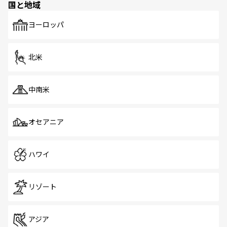
国と地域
発見がある。さらに、治安のよさや充実した公共交通機関
も、旅行者にとっては魅力的なポイント。グルメも豊富
で、ホーカーズは地元の風情を楽しめる外せないスポット
ヨーロッパ
だ。訪れる人を飽きさせないシンガポールで、多様な魅力
を体感しよう。 なお、新着のシンガポール情報は
コンテン
ツ一覧
を参照してほしい。
北米
中南米
オセアニア
ハワイ
リゾート
アジア