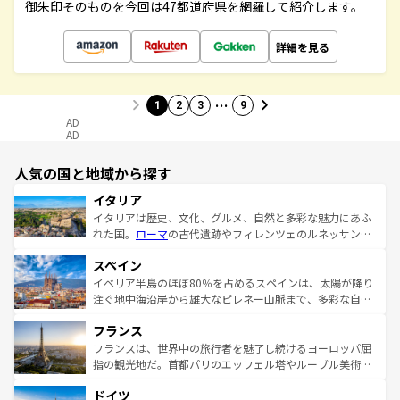
御朱印そのものを今回は47都道府県を網羅して紹介します。
詳細を見る
…
1
2
3
9
AD
AD
人気の国と地域から探す
イタリア
イタリアは歴史、文化、グルメ、自然と多彩な魅力にあふ
れた国。
ローマ
の古代遺跡やフィレンツェのルネッサンス
美術、ヴェネツィアの運河など、歴史あるスポットはもち
スペイン
ろん、トスカーナの美しい田園風景やアマルフィ海岸の絶
景など、自然景観も見逃せない。観光の合間には、本場の
イベリア半島のほぼ80％を占めるスペインは、太陽が降り
ピザやパスタなど、絶品のイタリア料理を堪能することも
注ぐ地中海沿岸から雄大なピレネー山脈まで、多彩な自然
できる。朝目覚めてから夜眠るまで、すべての瞬間を楽し
と文化が詰まったヨーロッパ屈指の旅行先だ。多様な地域
フランス
ませてくれるイタリアで、忘れられない旅をしてみよう！
文化が根付くこの国では、情熱的なフラメンコ、熱気あふ
なお、新着のイタリア情報は
コンテンツ一覧
を参照してほ
れる闘牛、そして美味しいタパスが生活の一部となってい
フランスは、世界中の旅行者を魅了し続けるヨーロッパ屈
しい。
る。首都マドリードの洗練された雰囲気や、バルセロナの
指の観光地だ。首都パリのエッフェル塔やルーブル美術館
アートに溢れた街角から、地方では古代ローマ遺跡や中世
といった象徴的なスポットから、田舎町の古風な美しさま
ドイツ
の城塞都市、穏やかなビーチリゾートまで多彩な表情を見
で、幅広い魅力が詰まっている。華麗な宮殿、歴史的な大