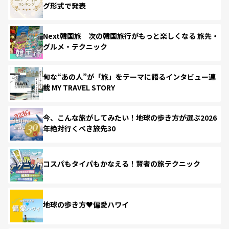
グ形式で発表
Next韓国旅 次の韓国旅行がもっと楽しくなる 旅先・
グルメ・テクニック
旬な“あの人”が「旅」をテーマに語るインタビュー連
載 MY TRAVEL STORY
今、こんな旅がしてみたい！地球の歩き方が選ぶ2026
年絶対行くべき旅先30
コスパもタイパもかなえる！賢者の旅テクニック
地球の歩き方♥偏愛ハワイ