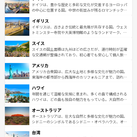
せる。地方によって風土や気候が異なるスペインはその個
聖堂、美しいビーチ、そして豊かな自然が、訪れる者を心
ドイツは、豊かな歴史と多彩な文化が交差するヨーロッパ
性で訪れる人を魅了する。 なお、新着のスペイン情報は
コ
から魅了する。また、フランスは美食の国としても知ら
の中心に位置する国。中世の街並みが残るロマンチック街
ンテンツ一覧
を参照してほしい。
れ、フランス料理はユネスコ無形文化遺産にも登録されて
道から、未来を先取りするようなモダンな都市まで多様な
イギリス
いる。シャンパンの発祥地であるランス、プロヴァンスの
顔を持つこの国は、どこを歩いても飽きることがない。ベ
香り高いラベンダー畑など、多彩な楽しみ方が可能だ。さ
ルリンの文化的活気、バイエルン州のアルプスの絶景、そ
イギリスは、古きよき伝統と最先端が共存する国。ウェス
らに、パリ以外の地域にも魅力が溢れており、どの街角に
してライン川沿いのワイン畑といった風景は必見。ビール
トミンスター寺院や大英博物館のようなランドマーク、歴
も豊かな歴史と文化が息づいている。パリ以外の個性あふ
とソーセージを味わいながら地元の人と過ごす楽しい時間
史ある大学都市、美しい丘陵地帯や牧歌的な風景など、エ
れる地方に足を運ぶとそれぞれで全く異なる文化を体験で
スイス
は、お酒好きな人にはぜひ体験してほしい。 なお、新着の
リアごとに異なる魅力がある。また、優雅なアフタヌーン
きるだろう。 なお、新着のフランス情報は
コンテンツ一覧
ドイツ情報は
コンテンツ一覧
を参照してほしい。
ティー、ビール好きにはたまらない英国パブ、サッカー観
スイスの国土面積は九州ほどの広さだが、運行時刻が正確
を参照してほしい。
戦など、本場だからこそできる体験も豊富。イギリスを旅
な交通網が整備されており、初心者でも安心して個人旅行
して楽しみつくそう。 なお、新着のイギリス情報は
コンテ
を楽しめる。日本同様に時刻表どおりの旅が可能だ。中世
アメリカ
ンツ一覧
を参照してほしい。
の建物がそのまま残る町や、スイスならではのユニークな
博物館もあり、アルプス観光だけでなく町歩きも満喫する
アメリカ合衆国は、広大な土地と多様な文化が魅力の国。
ことができる。国民の所得が高いため物価も高いが、旅行
東海岸の都市部から西海岸のカリフォルニアまで、訪れる
者向けの交通パス提供のサービスもあり、うまく活用すれ
場所ごとに異なる風景と体験が待っている。ニューヨーク
ハワイ
ば市内交通費無料で観光を楽しむこともできる。 なお、新
のような巨大都市は、観光、ショッピング、エンターテイ
着のスイス情報は
コンテンツ一覧
を参照してほしい。
ンメントが詰まった刺激的なスポットだ。一方、アメリカ
年間を通じて温暖な気候に恵まれ、多くの島で構成される
西部には大自然が広がり、グランドキャニオンやイエロー
ハワイは、どの島も独自の魅力をもっている。大自然の神
ストーン国立公園といった絶景が堪能できる。さらに、南
秘を感じたいなら、火山が生み出した壮大な景観を誇るハ
オーストラリア
部のニューオーリンズでは、音楽と美食が融合した独特の
ワイ島は見逃せない。また、定番の観光地といえばオアフ
文化が魅力。旅行者はアメリカの各地域で異なる魅力を楽
島だが、静かな自然を求めるならマウイ島やカウアイ島が
オーストラリアは、壮大な自然と多様な文化が魅力の国。
しみながら、その多様性と豊かな歴史を感じることができ
おすすめ。エメラルドグリーンに輝く海をはじめ、豊かな
シドニーのシンボルであるシドニー・オペラハウス、オー
るだろう。車でのロードトリップや列車の旅も、アメリカ
文化や歴史が息づいている。「アロハスピリット」と呼ば
ストラリア東海岸北部に広がる大サンゴ礁地帯グレートバ
ならではの贅沢な旅のスタイルだ。 なお、新着のアメリカ
台湾
れるおもてなしの心で訪れる人々を迎えてくれるハワイの
リアリーフや大陸中央部にそびえるウルル（エアーズロッ