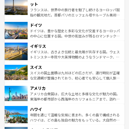
なお、新着のイタリア情報は
コンテンツ一覧
を参照してほ
れる闘牛、そして美味しいタパスが生活の一部となってい
ット
しい。
る。首都マドリードの洗練された雰囲気や、バルセロナの
フランスは、世界中の旅行者を魅了し続けるヨーロッパ屈
アートに溢れた街角から、地方では古代ローマ遺跡や中世
指の観光地だ。首都パリのエッフェル塔やルーブル美術館
の城塞都市、穏やかなビーチリゾートまで多彩な表情を見
といった象徴的なスポットから、田舎町の古風な美しさま
せる。地方によって風土や気候が異なるスペインはその個
ドイツ
で、幅広い魅力が詰まっている。華麗な宮殿、歴史的な大
性で訪れる人を魅了する。 なお、新着のスペイン情報は
コ
聖堂、美しいビーチ、そして豊かな自然が、訪れる者を心
ドイツは、豊かな歴史と多彩な文化が交差するヨーロッパ
ンテンツ一覧
を参照してほしい。
から魅了する。また、フランスは美食の国としても知ら
の中心に位置する国。中世の街並みが残るロマンチック街
れ、フランス料理はユネスコ無形文化遺産にも登録されて
道から、未来を先取りするようなモダンな都市まで多様な
イギリス
いる。シャンパンの発祥地であるランス、プロヴァンスの
顔を持つこの国は、どこを歩いても飽きることがない。ベ
香り高いラベンダー畑など、多彩な楽しみ方が可能だ。さ
ルリンの文化的活気、バイエルン州のアルプスの絶景、そ
イギリスは、古きよき伝統と最先端が共存する国。ウェス
らに、パリ以外の地域にも魅力が溢れており、どの街角に
してライン川沿いのワイン畑といった風景は必見。ビール
トミンスター寺院や大英博物館のようなランドマーク、歴
も豊かな歴史と文化が息づいている。パリ以外の個性あふ
とソーセージを味わいながら地元の人と過ごす楽しい時間
史ある大学都市、美しい丘陵地帯や牧歌的な風景など、エ
れる地方に足を運ぶとそれぞれで全く異なる文化を体験で
スイス
は、お酒好きな人にはぜひ体験してほしい。 なお、新着の
リアごとに異なる魅力がある。また、優雅なアフタヌーン
きるだろう。 なお、新着のフランス情報は
コンテンツ一覧
ドイツ情報は
コンテンツ一覧
を参照してほしい。
ティー、ビール好きにはたまらない英国パブ、サッカー観
スイスの国土面積は九州ほどの広さだが、運行時刻が正確
を参照してほしい。
戦など、本場だからこそできる体験も豊富。イギリスを旅
な交通網が整備されており、初心者でも安心して個人旅行
して楽しみつくそう。 なお、新着のイギリス情報は
コンテ
を楽しめる。日本同様に時刻表どおりの旅が可能だ。中世
アメリカ
ンツ一覧
を参照してほしい。
の建物がそのまま残る町や、スイスならではのユニークな
博物館もあり、アルプス観光だけでなく町歩きも満喫する
アメリカ合衆国は、広大な土地と多様な文化が魅力の国。
ことができる。国民の所得が高いため物価も高いが、旅行
東海岸の都市部から西海岸のカリフォルニアまで、訪れる
者向けの交通パス提供のサービスもあり、うまく活用すれ
場所ごとに異なる風景と体験が待っている。ニューヨーク
ハワイ
ば市内交通費無料で観光を楽しむこともできる。 なお、新
のような巨大都市は、観光、ショッピング、エンターテイ
着のスイス情報は
コンテンツ一覧
を参照してほしい。
ンメントが詰まった刺激的なスポットだ。一方、アメリカ
年間を通じて温暖な気候に恵まれ、多くの島で構成される
西部には大自然が広がり、グランドキャニオンやイエロー
ハワイは、どの島も独自の魅力をもっている。大自然の神
ストーン国立公園といった絶景が堪能できる。さらに、南
秘を感じたいなら、火山が生み出した壮大な景観を誇るハ