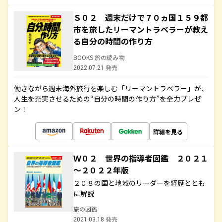
Ｓ０２ 週末だけで７０ヵ国１５９都
市を旅したリーマントラベラーが教え
る自分の時間の作り方
BOOKS 旅の読み物
2022.07.21 発売
働きながら週末海外旅行を楽しむ「リーマントラベラー」が、
人生を充実させるための“自分の時間の作り方”を全力プレゼ
ン！
詳細を見る
Ｗ０２ 世界の指導者図鑑 ２０２１
～２０２２年版
２０８の国と地域のリーダーを経歴ととも
に解説
旅の図鑑
2021.03.18 発売