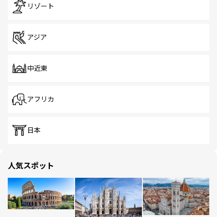
リゾート
アジア
中近東
アフリカ
日本
人気スポット