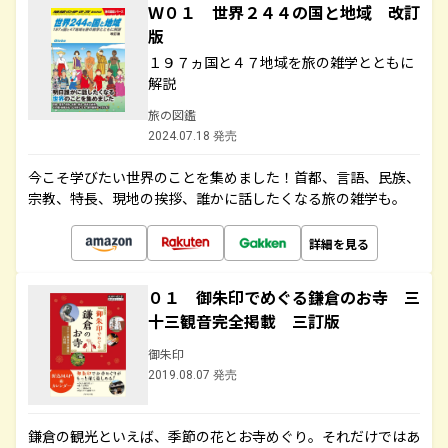
Ｗ０１ 世界２４４の国と地域 改訂
版
１９７ヵ国と４７地域を旅の雑学とともに
解説
旅の図鑑
2024.07.18 発売
今こそ学びたい世界のことを集めました！首都、言語、民族、
宗教、特長、現地の挨拶、誰かに話したくなる旅の雑学も。
詳細を見る
０１ 御朱印でめぐる鎌倉のお寺 三
十三観音完全掲載 三訂版
御朱印
2019.08.07 発売
鎌倉の観光といえば、季節の花とお寺めぐり。それだけではあ