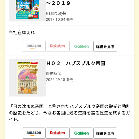
～２０１９
Resort Style
2017.10.04 発売
当社在庫切れ
詳細を見る
Ｈ０２ ハプスブルク帝国
歴史時代
2025.09.18 発売
「日の沈まぬ帝国」と称されたハプスブルク帝国の栄光と動乱
の歴史をたどり、今なお各国に残る史跡を巡る歴史を旅するガ
イド。
詳細を見る