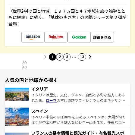
『世界244の国と地域 １９７ヵ国と４７地域を旅の雑学とと
もに解説』に続く、「地球の歩き方」の図鑑シリーズ第２弾が
登場！
詳細を見る
…
1
2
3
13
AD
AD
人気の国と地域から探す
イタリア
イタリアは歴史、文化、グルメ、自然と多彩な魅力にあふ
れた国。
ローマ
の古代遺跡やフィレンツェのルネッサンス
美術、ヴェネツィアの運河など、歴史あるスポットはもち
スペイン
ろん、トスカーナの美しい田園風景やアマルフィ海岸の絶
景など、自然景観も見逃せない。観光の合間には、本場の
イベリア半島のほぼ80％を占めるスペインは、太陽が降り
ピザやパスタなど、絶品のイタリア料理を堪能することも
注ぐ地中海沿岸から雄大なピレネー山脈まで、多彩な自然
できる。朝目覚めてから夜眠るまで、すべての瞬間を楽し
と文化が詰まったヨーロッパ屈指の旅行先だ。多様な地域
フランスの基本情報と観光ガイド・有名観光スポ
ませてくれるイタリアで、忘れられない旅をしてみよう！
文化が根付くこの国では、情熱的なフラメンコ、熱気あふ