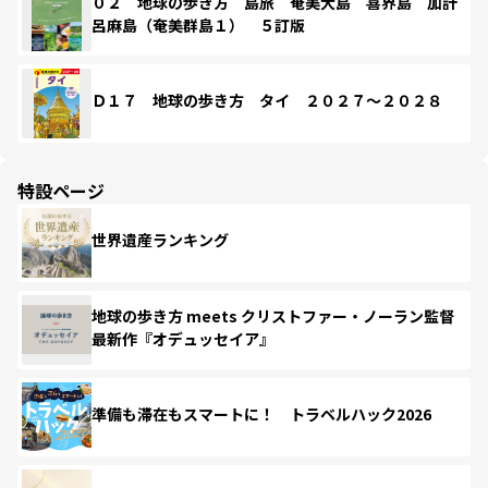
０２ 地球の歩き方 島旅 奄美大島 喜界島 加計
呂麻島（奄美群島１） ５訂版
Ｄ１７ 地球の歩き方 タイ ２０２７～２０２８
特設ページ
世界遺産ランキング
地球の歩き方 meets クリストファー・ノーラン監督
最新作『オデュッセイア』
準備も滞在もスマートに！ トラベルハック2026