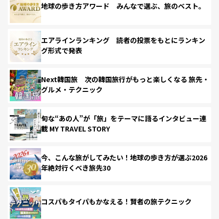
地球の歩き方アワード みんなで選ぶ、旅のベスト。
エアラインランキング 読者の投票をもとにランキン
グ形式で発表
Next韓国旅 次の韓国旅行がもっと楽しくなる 旅先・
グルメ・テクニック
旬な“あの人”が「旅」をテーマに語るインタビュー連
載 MY TRAVEL STORY
今、こんな旅がしてみたい！地球の歩き方が選ぶ2026
年絶対行くべき旅先30
コスパもタイパもかなえる！賢者の旅テクニック