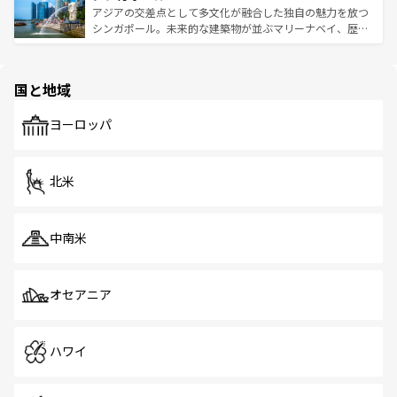
が待っている。親しみやすいタイの人々、仏教を中心とし
ており、効率よく見どころを回れるのも魅力。息をのむよ
アジアの交差点として多文化が融合した独自の魅力を放つ
た文化、そして多様な観光資源が、訪れる旅人を魅了し続
うな絶景から文化的な体験まで、香港を存分に楽しみ尽く
シンガポール。未来的な建築物が並ぶマリーナベイ、歴史
ける。 なお、新着のタイ情報は
コンテンツ一覧
を参照して
そう。 なお、新着の香港情報は
コンテンツ一覧
を参照して
と伝統を感じられるエスニックタウン、多数の緑豊かな公
ほしい。
ほしい。
園や自然保護区など、自然が調和した近代的な景観と文化
の多様性あふれるカラフルな町は、どこを歩いても新しい
国と地域
発見がある。さらに、治安のよさや充実した公共交通機関
も、旅行者にとっては魅力的なポイント。グルメも豊富
で、ホーカーズは地元の風情を楽しめる外せないスポット
ヨーロッパ
だ。訪れる人を飽きさせないシンガポールで、多様な魅力
を体感しよう。 なお、新着のシンガポール情報は
コンテン
ツ一覧
を参照してほしい。
北米
中南米
オセアニア
ハワイ