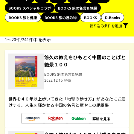
BOOKS スペシャルコラボ
BOOKS 旅の名言＆絶景
BOOKS 旅と健康
BOOKS 旅の読み物
BOOKS
D-Books
絞り込み条件を追加
1〜20件/241件中 を表示
悠久の教えをひもとく中国のことばと
絶景１００
BOOKS 旅の名言＆絶景
2022.12.15 発売
世界を４０年以上歩いてきた「地球の歩き方」があなたにお届
けする、人生を輝かせる中国の名言と癒やしの絶景集
詳細を見る