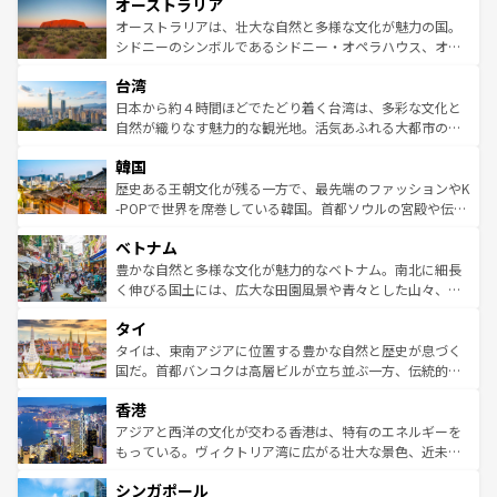
オーストラリア
部のニューオーリンズでは、音楽と美食が融合した独特の
ワイ島は見逃せない。また、定番の観光地といえばオアフ
文化が魅力。旅行者はアメリカの各地域で異なる魅力を楽
島だが、静かな自然を求めるならマウイ島やカウアイ島が
オーストラリアは、壮大な自然と多様な文化が魅力の国。
しみながら、その多様性と豊かな歴史を感じることができ
おすすめ。エメラルドグリーンに輝く海をはじめ、豊かな
シドニーのシンボルであるシドニー・オペラハウス、オー
るだろう。車でのロードトリップや列車の旅も、アメリカ
文化や歴史が息づいている。「アロハスピリット」と呼ば
ストラリア東海岸北部に広がる大サンゴ礁地帯グレートバ
ならではの贅沢な旅のスタイルだ。 なお、新着のアメリカ
台湾
れるおもてなしの心で訪れる人々を迎えてくれるハワイの
リアリーフや大陸中央部にそびえるウルル（エアーズロッ
情報は
コンテンツ一覧
を参照してほしい。
人々、おいしいローカルフードやハワイアンミュージッ
ク）、タスマニアの美しい原生林やケアンズの熱帯雨林な
日本から約４時間ほどでたどり着く台湾は、多彩な文化と
ク、伝統的なフラダンスなど、すべてがハワイの魅力を彩
ど、見どころがたくさん。また、カフェやワイン、オージ
自然が織りなす魅力的な観光地。活気あふれる大都市の台
っている。訪れるたびに新しい発見と感動が待っているハ
ービーフなどの食文化も豊かで、美味しいものであふれて
北やノスタルジックな町並みが人気な九份（ジォウフェ
ワイを、存分に味わってほしい。 なお、新着のハワイ情報
韓国
いる。アクティビティも充実しており、サーフィンやダイ
ン）、静ひつな山岳地帯である台湾東部など、都市の喧騒
は
コンテンツ一覧
を参照してほしい。
ビング、ハイキングなど、アウトドア好きにはたまらな
と山間の静けさが共存しており、訪れる人に新しい発見と
歴史ある王朝文化が残る一方で、最先端のファッションやK
い。オーストラリアの多彩な魅力を存分に味わいつくそ
驚きをもたらしてくれる。また、奥深い台湾の食文化も魅
-POPで世界を席巻している韓国。首都ソウルの宮殿や伝統
う。 なお、新着のオーストラリア情報は
コンテンツ一覧
を
力で、夜市などの屋台グルメから高級料理、ヘルシーで美
家屋が並ぶエリアでは韓国の歴史と文化に浸ることがで
参照してほしい。
ベトナム
容にもいいと評判のスイーツなど、バラエティ豊かな料理
き、地方に足を延ばせば四季折々の自然美を楽しむことが
が味わえる。 なお、新着の台湾情報は
コンテンツ一覧
を参
できる。そして、キムチや焼肉、絶品のストリートフード
豊かな自然と多様な文化が魅力的なベトナム。南北に細長
照してほしい。
まで、さまざまな韓国料理が待っている。夜には、韓国な
く伸びる国土には、広大な田園風景や青々とした山々、世
らではのナイトライフも堪能できる。あたたかいホスピタ
界遺産に登録された壮大な自然景観が点在し、都市部では
タイ
リティに包まれながら、韓国の多彩な魅力を心ゆくまで味
急速な発展と共に伝統が息づく。ハノイの古い町並みやホ
わってみてほしい。 なお、新着の韓国情報は
コンテンツ一
ーチミン市のフランス統治時代の建物も、独特の雰囲気を
タイは、東南アジアに位置する豊かな自然と歴史が息づく
覧
を参照してほしい。
醸し出している。また、バラエティの豊かさとおいしさで
国だ。首都バンコクは高層ビルが立ち並ぶ一方、伝統的な
世界中の食通を魅了してやまないベトナム料理も魅力のひ
寺院や市場がいたるところに点在し、古きよき文化と現代
香港
とつ。フォーやバインミー、ベトナムコーヒーなどは、ぜ
の活気が交差している。北部ではチェンマイなどの山岳地
ひ現地で味わいたい。どの地域を訪れてもあたたかい人々
帯で自然と触れ合い、南部ではプーケットやクラビの美し
アジアと西洋の文化が交わる香港は、特有のエネルギーを
が旅行者を迎えてくれるので、きっと忘れられない旅にな
いビーチでリゾート気分を楽しむことができる。タイ料理
もっている。ヴィクトリア湾に広がる壮大な景色、近未来
るはずだ。 なお、新着のベトナム情報は
コンテンツ一覧
を
は世界的に有名で、屋台から高級レストランまで味覚を刺
的なアートスポット、そして歴史と現代が融合した町並
参照してほしい。
シンガポール
激する。気候は一年中温暖で、どの季節にも異なる楽しみ
み、どこを訪れても感動するはず。観光スポットが密集し