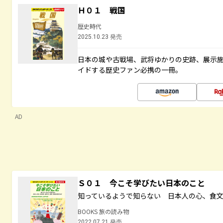
Ｈ０１ 戦国
歴史時代
2025.10.23 発売
日本の城や古戦場、武将ゆかりの史跡、展示
イドする歴史ファン必携の一冊。
AD
Ｓ０１ 今こそ学びたい日本のこと
知っているようで知らない 日本人の心、食
BOOKS 旅の読み物
2022.07.21 発売