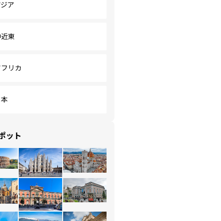
アジア
中近東
アフリカ
日本
ポット