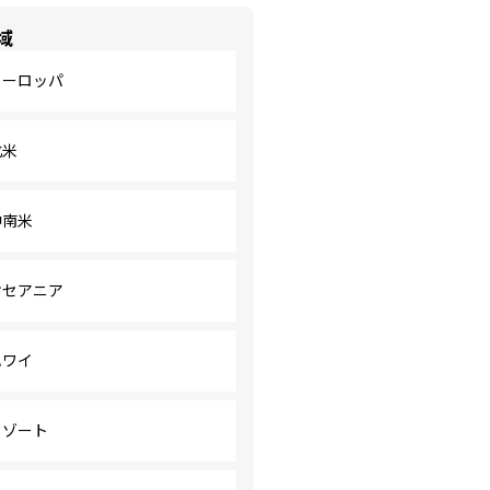
域
ヨーロッパ
北米
中南米
オセアニア
ハワイ
リゾート