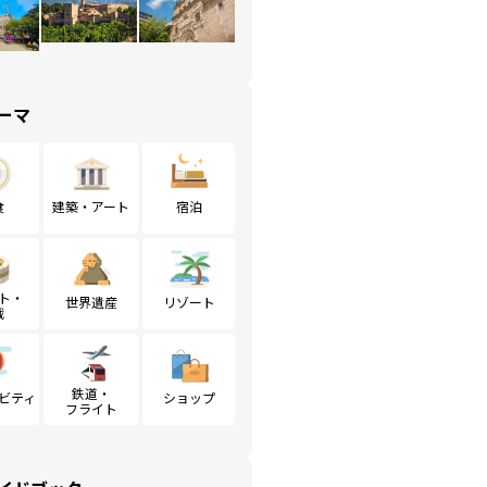
ーマ
食
建築・アート
宿泊
ト・
世界遺産
リゾート
戦
鉄道・
ビティ
ショップ
フライト