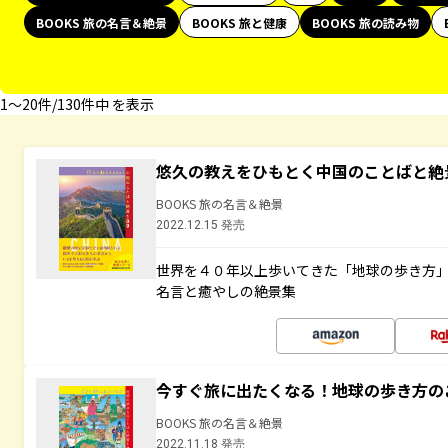
BOOKS 旅の名言＆絶景
BOOKS 旅と健康
BOOKS 旅の読み物
1〜20件/130件中 を表示
悠久の教えをひもとく中国のことばと絶
BOOKS 旅の名言＆絶景
2022.12.15 発売
世界を４０年以上歩いてきた「地球の歩き方
名言と癒やしの絶景集
今すぐ旅に出たくなる！地球の歩き方の
BOOKS 旅の名言＆絶景
2022.11.18 発売