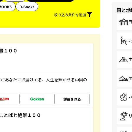
BOOKS
D-Books
国と地
絞り込み条件を追加
景１００
」があなたにお届けする、人生を輝かせる中国の
詳細を見る
ことばと絶景１００