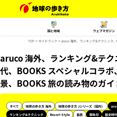
国と地域
ウェブマガジン
TOP
ガイドブック
aruco 海外、ランキング&テクニック
aruco 海外、ランキング&
代、BOOKS スペシャルコラボ
景、BOOKS 旅の読み物のガ
すべて
地球の歩き方 海外
地球の歩き方 Jシリーズ（国内）
ar
ランキング&テクニック
Resort Style
島旅
御朱印
歴史時