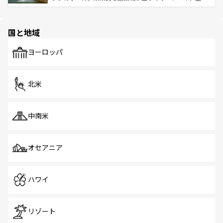
ける。 なお、新着のタイ情報は
コンテンツ一覧
を参照して
そう。 なお、新着の香港情報は
コンテンツ一覧
を参照して
と伝統を感じられるエスニックタウン、多数の緑豊かな公
ほしい。
ほしい。
園や自然保護区など、自然が調和した近代的な景観と文化
の多様性あふれるカラフルな町は、どこを歩いても新しい
国と地域
発見がある。さらに、治安のよさや充実した公共交通機関
も、旅行者にとっては魅力的なポイント。グルメも豊富
で、ホーカーズは地元の風情を楽しめる外せないスポット
ヨーロッパ
だ。訪れる人を飽きさせないシンガポールで、多様な魅力
を体感しよう。 なお、新着のシンガポール情報は
コンテン
ツ一覧
を参照してほしい。
北米
中南米
オセアニア
ハワイ
リゾート