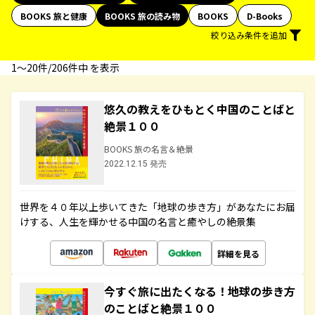
BOOKS 旅と健康
BOOKS 旅の読み物
BOOKS
D-Books
絞り込み条件を追加
1〜20件/206件中 を表示
悠久の教えをひもとく中国のことばと
絶景１００
BOOKS 旅の名言＆絶景
2022.12.15 発売
世界を４０年以上歩いてきた「地球の歩き方」があなたにお届
けする、人生を輝かせる中国の名言と癒やしの絶景集
詳細を見る
今すぐ旅に出たくなる！地球の歩き方
のことばと絶景１００