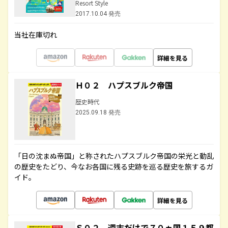
Resort Style
2017.10.04 発売
当社在庫切れ
詳細を見る
Ｈ０２ ハプスブルク帝国
歴史時代
2025.09.18 発売
「日の沈まぬ帝国」と称されたハプスブルク帝国の栄光と動乱
の歴史をたどり、今なお各国に残る史跡を巡る歴史を旅するガ
イド。
詳細を見る
Ｓ０２ 週末だけで７０ヵ国１５９都