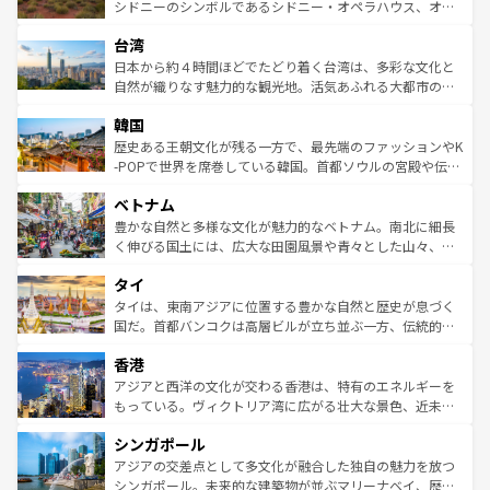
しみながら、その多様性と豊かな歴史を感じることができ
おすすめ。エメラルドグリーンに輝く海をはじめ、豊かな
シドニーのシンボルであるシドニー・オペラハウス、オー
るだろう。車でのロードトリップや列車の旅も、アメリカ
文化や歴史が息づいている。「アロハスピリット」と呼ば
ストラリア東海岸北部に広がる大サンゴ礁地帯グレートバ
ならではの贅沢な旅のスタイルだ。 なお、新着のアメリカ
台湾
れるおもてなしの心で訪れる人々を迎えてくれるハワイの
リアリーフや大陸中央部にそびえるウルル（エアーズロッ
情報は
コンテンツ一覧
を参照してほしい。
人々、おいしいローカルフードやハワイアンミュージッ
ク）、タスマニアの美しい原生林やケアンズの熱帯雨林な
日本から約４時間ほどでたどり着く台湾は、多彩な文化と
ク、伝統的なフラダンスなど、すべてがハワイの魅力を彩
ど、見どころがたくさん。また、カフェやワイン、オージ
自然が織りなす魅力的な観光地。活気あふれる大都市の台
っている。訪れるたびに新しい発見と感動が待っているハ
ービーフなどの食文化も豊かで、美味しいものであふれて
北やノスタルジックな町並みが人気な九份（ジォウフェ
ワイを、存分に味わってほしい。 なお、新着のハワイ情報
韓国
いる。アクティビティも充実しており、サーフィンやダイ
ン）、静ひつな山岳地帯である台湾東部など、都市の喧騒
は
コンテンツ一覧
を参照してほしい。
ビング、ハイキングなど、アウトドア好きにはたまらな
と山間の静けさが共存しており、訪れる人に新しい発見と
歴史ある王朝文化が残る一方で、最先端のファッションやK
い。オーストラリアの多彩な魅力を存分に味わいつくそ
驚きをもたらしてくれる。また、奥深い台湾の食文化も魅
-POPで世界を席巻している韓国。首都ソウルの宮殿や伝統
う。 なお、新着のオーストラリア情報は
コンテンツ一覧
を
力で、夜市などの屋台グルメから高級料理、ヘルシーで美
家屋が並ぶエリアでは韓国の歴史と文化に浸ることがで
参照してほしい。
ベトナム
容にもいいと評判のスイーツなど、バラエティ豊かな料理
き、地方に足を延ばせば四季折々の自然美を楽しむことが
が味わえる。 なお、新着の台湾情報は
コンテンツ一覧
を参
できる。そして、キムチや焼肉、絶品のストリートフード
豊かな自然と多様な文化が魅力的なベトナム。南北に細長
照してほしい。
まで、さまざまな韓国料理が待っている。夜には、韓国な
く伸びる国土には、広大な田園風景や青々とした山々、世
らではのナイトライフも堪能できる。あたたかいホスピタ
界遺産に登録された壮大な自然景観が点在し、都市部では
タイ
リティに包まれながら、韓国の多彩な魅力を心ゆくまで味
急速な発展と共に伝統が息づく。ハノイの古い町並みやホ
わってみてほしい。 なお、新着の韓国情報は
コンテンツ一
ーチミン市のフランス統治時代の建物も、独特の雰囲気を
タイは、東南アジアに位置する豊かな自然と歴史が息づく
覧
を参照してほしい。
醸し出している。また、バラエティの豊かさとおいしさで
国だ。首都バンコクは高層ビルが立ち並ぶ一方、伝統的な
世界中の食通を魅了してやまないベトナム料理も魅力のひ
寺院や市場がいたるところに点在し、古きよき文化と現代
香港
とつ。フォーやバインミー、ベトナムコーヒーなどは、ぜ
の活気が交差している。北部ではチェンマイなどの山岳地
ひ現地で味わいたい。どの地域を訪れてもあたたかい人々
帯で自然と触れ合い、南部ではプーケットやクラビの美し
アジアと西洋の文化が交わる香港は、特有のエネルギーを
が旅行者を迎えてくれるので、きっと忘れられない旅にな
いビーチでリゾート気分を楽しむことができる。タイ料理
もっている。ヴィクトリア湾に広がる壮大な景色、近未来
るはずだ。 なお、新着のベトナム情報は
コンテンツ一覧
を
は世界的に有名で、屋台から高級レストランまで味覚を刺
的なアートスポット、そして歴史と現代が融合した町並
参照してほしい。
シンガポール
激する。気候は一年中温暖で、どの季節にも異なる楽しみ
み、どこを訪れても感動するはず。観光スポットが密集し
が待っている。親しみやすいタイの人々、仏教を中心とし
ており、効率よく見どころを回れるのも魅力。息をのむよ
アジアの交差点として多文化が融合した独自の魅力を放つ
た文化、そして多様な観光資源が、訪れる旅人を魅了し続
うな絶景から文化的な体験まで、香港を存分に楽しみ尽く
シンガポール。未来的な建築物が並ぶマリーナベイ、歴史