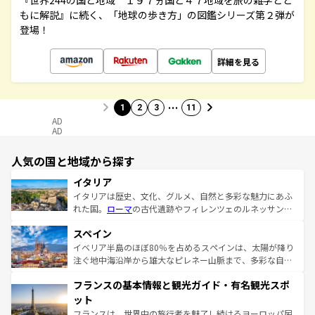
『世界244の国と地域 １９７ヵ国と４７地域を旅の雑学とと
もに解説』に続く、「地球の歩き方」の図鑑シリーズ第２弾が
登場！
詳細を見る
…
1
2
3
11
AD
AD
人気の国と地域から探す
イタリア
イタリアは歴史、文化、グルメ、自然と多彩な魅力にあふ
れた国。
ローマ
の古代遺跡やフィレンツェのルネッサンス
美術、ヴェネツィアの運河など、歴史あるスポットはもち
スペイン
ろん、トスカーナの美しい田園風景やアマルフィ海岸の絶
景など、自然景観も見逃せない。観光の合間には、本場の
イベリア半島のほぼ80％を占めるスペインは、太陽が降り
ピザやパスタなど、絶品のイタリア料理を堪能することも
注ぐ地中海沿岸から雄大なピレネー山脈まで、多彩な自然
できる。朝目覚めてから夜眠るまで、すべての瞬間を楽し
と文化が詰まったヨーロッパ屈指の旅行先だ。多様な地域
フランスの基本情報と観光ガイド・有名観光スポ
ませてくれるイタリアで、忘れられない旅をしてみよう！
文化が根付くこの国では、情熱的なフラメンコ、熱気あふ
なお、新着のイタリア情報は
コンテンツ一覧
を参照してほ
れる闘牛、そして美味しいタパスが生活の一部となってい
ット
しい。
る。首都マドリードの洗練された雰囲気や、バルセロナの
フランスは、世界中の旅行者を魅了し続けるヨーロッパ屈