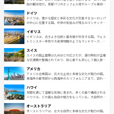
アートに溢れた街角から、地方では古代ローマ遺跡や中世
指の観光地だ。首都パリのエッフェル塔やルーブル美術館
の城塞都市、穏やかなビーチリゾートまで多彩な表情を見
といった象徴的なスポットから、田舎町の古風な美しさま
せる。地方によって風土や気候が異なるスペインはその個
ドイツ
で、幅広い魅力が詰まっている。華麗な宮殿、歴史的な大
性で訪れる人を魅了する。 なお、新着のスペイン情報は
コ
聖堂、美しいビーチ、そして豊かな自然が、訪れる者を心
ドイツは、豊かな歴史と多彩な文化が交差するヨーロッパ
ンテンツ一覧
を参照してほしい。
から魅了する。また、フランスは美食の国としても知ら
の中心に位置する国。中世の街並みが残るロマンチック街
れ、フランス料理はユネスコ無形文化遺産にも登録されて
道から、未来を先取りするようなモダンな都市まで多様な
イギリス
いる。シャンパンの発祥地であるランス、プロヴァンスの
顔を持つこの国は、どこを歩いても飽きることがない。ベ
香り高いラベンダー畑など、多彩な楽しみ方が可能だ。さ
ルリンの文化的活気、バイエルン州のアルプスの絶景、そ
イギリスは、古きよき伝統と最先端が共存する国。ウェス
らに、パリ以外の地域にも魅力が溢れており、どの街角に
してライン川沿いのワイン畑といった風景は必見。ビール
トミンスター寺院や大英博物館のようなランドマーク、歴
も豊かな歴史と文化が息づいている。パリ以外の個性あふ
とソーセージを味わいながら地元の人と過ごす楽しい時間
史ある大学都市、美しい丘陵地帯や牧歌的な風景など、エ
れる地方に足を運ぶとそれぞれで全く異なる文化を体験で
スイス
は、お酒好きな人にはぜひ体験してほしい。 なお、新着の
リアごとに異なる魅力がある。また、優雅なアフタヌーン
きるだろう。 なお、新着のフランス情報は
コンテンツ一覧
ドイツ情報は
コンテンツ一覧
を参照してほしい。
ティー、ビール好きにはたまらない英国パブ、サッカー観
スイスの国土面積は九州ほどの広さだが、運行時刻が正確
を参照してほしい。
戦など、本場だからこそできる体験も豊富。イギリスを旅
な交通網が整備されており、初心者でも安心して個人旅行
して楽しみつくそう。 なお、新着のイギリス情報は
コンテ
を楽しめる。日本同様に時刻表どおりの旅が可能だ。中世
アメリカ
ンツ一覧
を参照してほしい。
の建物がそのまま残る町や、スイスならではのユニークな
博物館もあり、アルプス観光だけでなく町歩きも満喫する
アメリカ合衆国は、広大な土地と多様な文化が魅力の国。
ことができる。国民の所得が高いため物価も高いが、旅行
東海岸の都市部から西海岸のカリフォルニアまで、訪れる
者向けの交通パス提供のサービスもあり、うまく活用すれ
場所ごとに異なる風景と体験が待っている。ニューヨーク
ハワイ
ば市内交通費無料で観光を楽しむこともできる。 なお、新
のような巨大都市は、観光、ショッピング、エンターテイ
着のスイス情報は
コンテンツ一覧
を参照してほしい。
ンメントが詰まった刺激的なスポットだ。一方、アメリカ
年間を通じて温暖な気候に恵まれ、多くの島で構成される
西部には大自然が広がり、グランドキャニオンやイエロー
ハワイは、どの島も独自の魅力をもっている。大自然の神
ストーン国立公園といった絶景が堪能できる。さらに、南
秘を感じたいなら、火山が生み出した壮大な景観を誇るハ
オーストラリア
部のニューオーリンズでは、音楽と美食が融合した独特の
ワイ島は見逃せない。また、定番の観光地といえばオアフ
文化が魅力。旅行者はアメリカの各地域で異なる魅力を楽
島だが、静かな自然を求めるならマウイ島やカウアイ島が
オーストラリアは、壮大な自然と多様な文化が魅力の国。