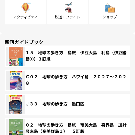
アクティビティ
鉄道・フライト
ショップ
新刊ガイドブック
１５ 地球の歩き方 島旅 伊豆大島 利島（伊豆諸
島①）３訂版
Ｃ０２ 地球の歩き方 ハワイ島 ２０２７～２０２
８
Ｊ３３ 地球の歩き方 墨田区
０２ 地球の歩き方 島旅 奄美大島 喜界島 加計
呂麻島（奄美群島１） ５訂版