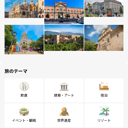
旅のテーマ
飲食
建築・アート
宿泊
イベント・観戦
世界遺産
リゾート