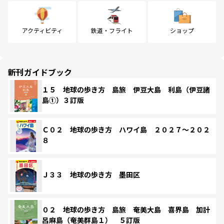
アクティビティ
鉄道・フライト
ショップ
新刊ガイドブック
１５ 地球の歩き方 島旅 伊豆大島 利島（伊豆諸
島①）３訂版
Ｃ０２ 地球の歩き方 ハワイ島 ２０２７～２０２
８
Ｊ３３ 地球の歩き方 墨田区
０２ 地球の歩き方 島旅 奄美大島 喜界島 加計
呂麻島（奄美群島１） ５訂版