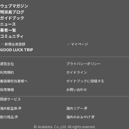
ウェブマガジン
特派員ブログ
ガイドブック
ニュース
著者一覧
コミュニティ
新規会員登録
マイページ
GOOD LUCK TRIP
運営会社
プライバシーポリシー
利用規約
ガイドライン
書店御担当者様へ
ガイドブックに投稿する
採用情報
お問い合わせ
関連サービス
海外航空券
海外ツアー
旅行用品
海外のおみやげ
© Arukikata. Co.,Ltd. All rights reserved.