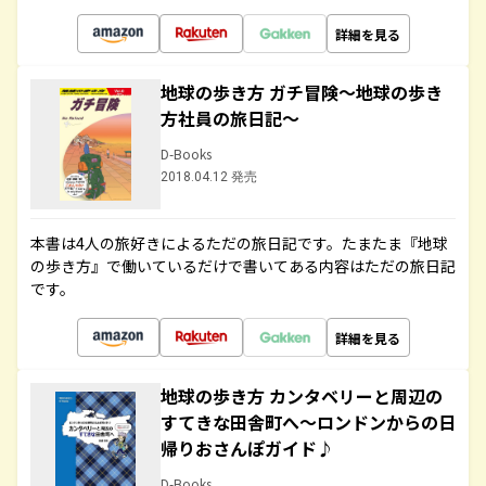
詳細を見る
地球の歩き方 ガチ冒険～地球の歩き
方社員の旅日記～
D-Books
2018.04.12 発売
本書は4人の旅好きによるただの旅日記です。たまたま『地球
の歩き方』で働いているだけで書いてある内容はただの旅日記
です。
詳細を見る
地球の歩き方 カンタベリーと周辺の
すてきな田舎町へ～ロンドンからの日
帰りおさんぽガイド♪
D-Books