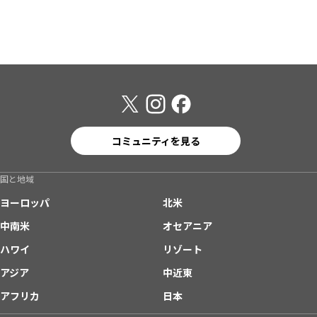
コミュニティを見る
国と地域
ヨーロッパ
北米
中南米
オセアニア
ハワイ
リゾート
アジア
中近東
アフリカ
日本