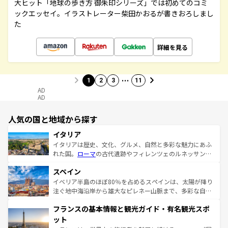
大ヒット「地球の歩き方 御朱印シリーズ」では初めてのコミ
ックエッセイ。イラストレーター柴田かおるが書きおろしまし
た
詳細を見る
…
1
2
3
11
AD
AD
人気の国と地域から探す
イタリア
イタリアは歴史、文化、グルメ、自然と多彩な魅力にあふ
れた国。
ローマ
の古代遺跡やフィレンツェのルネッサンス
美術、ヴェネツィアの運河など、歴史あるスポットはもち
スペイン
ろん、トスカーナの美しい田園風景やアマルフィ海岸の絶
景など、自然景観も見逃せない。観光の合間には、本場の
イベリア半島のほぼ80％を占めるスペインは、太陽が降り
ピザやパスタなど、絶品のイタリア料理を堪能することも
注ぐ地中海沿岸から雄大なピレネー山脈まで、多彩な自然
できる。朝目覚めてから夜眠るまで、すべての瞬間を楽し
と文化が詰まったヨーロッパ屈指の旅行先だ。多様な地域
フランスの基本情報と観光ガイド・有名観光スポ
ませてくれるイタリアで、忘れられない旅をしてみよう！
文化が根付くこの国では、情熱的なフラメンコ、熱気あふ
なお、新着のイタリア情報は
コンテンツ一覧
を参照してほ
れる闘牛、そして美味しいタパスが生活の一部となってい
ット
しい。
る。首都マドリードの洗練された雰囲気や、バルセロナの