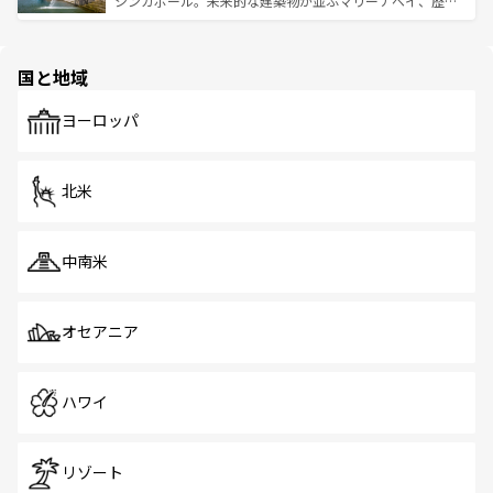
シンガポール。未来的な建築物が並ぶマリーナベイ、歴史
ける。 なお、新着のタイ情報は
コンテンツ一覧
を参照して
そう。 なお、新着の香港情報は
コンテンツ一覧
を参照して
と伝統を感じられるエスニックタウン、多数の緑豊かな公
ほしい。
ほしい。
園や自然保護区など、自然が調和した近代的な景観と文化
の多様性あふれるカラフルな町は、どこを歩いても新しい
国と地域
発見がある。さらに、治安のよさや充実した公共交通機関
も、旅行者にとっては魅力的なポイント。グルメも豊富
で、ホーカーズは地元の風情を楽しめる外せないスポット
ヨーロッパ
だ。訪れる人を飽きさせないシンガポールで、多様な魅力
を体感しよう。 なお、新着のシンガポール情報は
コンテン
ツ一覧
を参照してほしい。
北米
中南米
オセアニア
ハワイ
リゾート