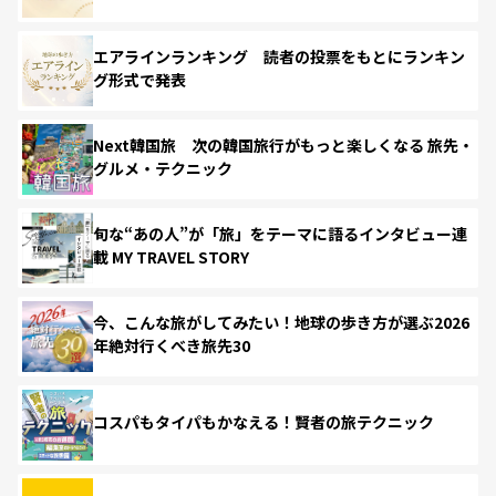
エアラインランキング 読者の投票をもとにランキン
グ形式で発表
Next韓国旅 次の韓国旅行がもっと楽しくなる 旅先・
グルメ・テクニック
旬な“あの人”が「旅」をテーマに語るインタビュー連
載 MY TRAVEL STORY
今、こんな旅がしてみたい！地球の歩き方が選ぶ2026
年絶対行くべき旅先30
コスパもタイパもかなえる！賢者の旅テクニック