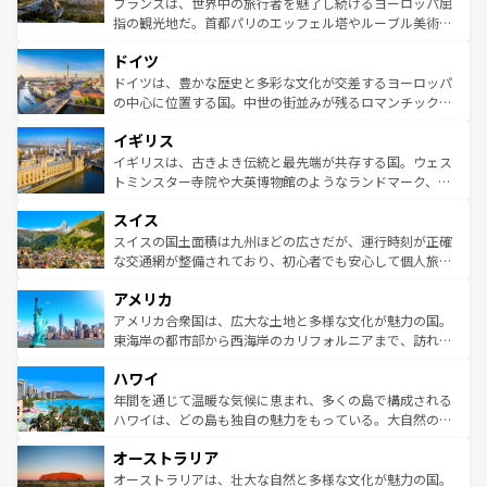
フランスは、世界中の旅行者を魅了し続けるヨーロッパ屈
アートに溢れた街角から、地方では古代ローマ遺跡や中世
指の観光地だ。首都パリのエッフェル塔やルーブル美術館
の城塞都市、穏やかなビーチリゾートまで多彩な表情を見
といった象徴的なスポットから、田舎町の古風な美しさま
せる。地方によって風土や気候が異なるスペインはその個
ドイツ
で、幅広い魅力が詰まっている。華麗な宮殿、歴史的な大
性で訪れる人を魅了する。 なお、新着のスペイン情報は
コ
聖堂、美しいビーチ、そして豊かな自然が、訪れる者を心
ドイツは、豊かな歴史と多彩な文化が交差するヨーロッパ
ンテンツ一覧
を参照してほしい。
から魅了する。また、フランスは美食の国としても知ら
の中心に位置する国。中世の街並みが残るロマンチック街
れ、フランス料理はユネスコ無形文化遺産にも登録されて
道から、未来を先取りするようなモダンな都市まで多様な
イギリス
いる。シャンパンの発祥地であるランス、プロヴァンスの
顔を持つこの国は、どこを歩いても飽きることがない。ベ
香り高いラベンダー畑など、多彩な楽しみ方が可能だ。さ
ルリンの文化的活気、バイエルン州のアルプスの絶景、そ
イギリスは、古きよき伝統と最先端が共存する国。ウェス
らに、パリ以外の地域にも魅力が溢れており、どの街角に
してライン川沿いのワイン畑といった風景は必見。ビール
トミンスター寺院や大英博物館のようなランドマーク、歴
も豊かな歴史と文化が息づいている。パリ以外の個性あふ
とソーセージを味わいながら地元の人と過ごす楽しい時間
史ある大学都市、美しい丘陵地帯や牧歌的な風景など、エ
れる地方に足を運ぶとそれぞれで全く異なる文化を体験で
スイス
は、お酒好きな人にはぜひ体験してほしい。 なお、新着の
リアごとに異なる魅力がある。また、優雅なアフタヌーン
きるだろう。 なお、新着のフランス情報は
コンテンツ一覧
ドイツ情報は
コンテンツ一覧
を参照してほしい。
ティー、ビール好きにはたまらない英国パブ、サッカー観
スイスの国土面積は九州ほどの広さだが、運行時刻が正確
を参照してほしい。
戦など、本場だからこそできる体験も豊富。イギリスを旅
な交通網が整備されており、初心者でも安心して個人旅行
して楽しみつくそう。 なお、新着のイギリス情報は
コンテ
を楽しめる。日本同様に時刻表どおりの旅が可能だ。中世
アメリカ
ンツ一覧
を参照してほしい。
の建物がそのまま残る町や、スイスならではのユニークな
博物館もあり、アルプス観光だけでなく町歩きも満喫する
アメリカ合衆国は、広大な土地と多様な文化が魅力の国。
ことができる。国民の所得が高いため物価も高いが、旅行
東海岸の都市部から西海岸のカリフォルニアまで、訪れる
者向けの交通パス提供のサービスもあり、うまく活用すれ
場所ごとに異なる風景と体験が待っている。ニューヨーク
ハワイ
ば市内交通費無料で観光を楽しむこともできる。 なお、新
のような巨大都市は、観光、ショッピング、エンターテイ
着のスイス情報は
コンテンツ一覧
を参照してほしい。
ンメントが詰まった刺激的なスポットだ。一方、アメリカ
年間を通じて温暖な気候に恵まれ、多くの島で構成される
西部には大自然が広がり、グランドキャニオンやイエロー
ハワイは、どの島も独自の魅力をもっている。大自然の神
ストーン国立公園といった絶景が堪能できる。さらに、南
秘を感じたいなら、火山が生み出した壮大な景観を誇るハ
オーストラリア
部のニューオーリンズでは、音楽と美食が融合した独特の
ワイ島は見逃せない。また、定番の観光地といえばオアフ
文化が魅力。旅行者はアメリカの各地域で異なる魅力を楽
島だが、静かな自然を求めるならマウイ島やカウアイ島が
オーストラリアは、壮大な自然と多様な文化が魅力の国。