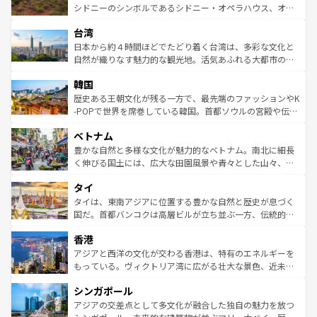
しみながら、その多様性と豊かな歴史を感じることができ
おすすめ。エメラルドグリーンに輝く海をはじめ、豊かな
シドニーのシンボルであるシドニー・オペラハウス、オー
るだろう。車でのロードトリップや列車の旅も、アメリカ
文化や歴史が息づいている。「アロハスピリット」と呼ば
ストラリア東海岸北部に広がる大サンゴ礁地帯グレートバ
ならではの贅沢な旅のスタイルだ。 なお、新着のアメリカ
台湾
れるおもてなしの心で訪れる人々を迎えてくれるハワイの
リアリーフや大陸中央部にそびえるウルル（エアーズロッ
情報は
コンテンツ一覧
を参照してほしい。
人々、おいしいローカルフードやハワイアンミュージッ
ク）、タスマニアの美しい原生林やケアンズの熱帯雨林な
日本から約４時間ほどでたどり着く台湾は、多彩な文化と
ク、伝統的なフラダンスなど、すべてがハワイの魅力を彩
ど、見どころがたくさん。また、カフェやワイン、オージ
自然が織りなす魅力的な観光地。活気あふれる大都市の台
っている。訪れるたびに新しい発見と感動が待っているハ
ービーフなどの食文化も豊かで、美味しいものであふれて
北やノスタルジックな町並みが人気な九份（ジォウフェ
ワイを、存分に味わってほしい。 なお、新着のハワイ情報
韓国
いる。アクティビティも充実しており、サーフィンやダイ
ン）、静ひつな山岳地帯である台湾東部など、都市の喧騒
は
コンテンツ一覧
を参照してほしい。
ビング、ハイキングなど、アウトドア好きにはたまらな
と山間の静けさが共存しており、訪れる人に新しい発見と
歴史ある王朝文化が残る一方で、最先端のファッションやK
い。オーストラリアの多彩な魅力を存分に味わいつくそ
驚きをもたらしてくれる。また、奥深い台湾の食文化も魅
-POPで世界を席巻している韓国。首都ソウルの宮殿や伝統
う。 なお、新着のオーストラリア情報は
コンテンツ一覧
を
力で、夜市などの屋台グルメから高級料理、ヘルシーで美
家屋が並ぶエリアでは韓国の歴史と文化に浸ることがで
参照してほしい。
ベトナム
容にもいいと評判のスイーツなど、バラエティ豊かな料理
き、地方に足を延ばせば四季折々の自然美を楽しむことが
が味わえる。 なお、新着の台湾情報は
コンテンツ一覧
を参
できる。そして、キムチや焼肉、絶品のストリートフード
豊かな自然と多様な文化が魅力的なベトナム。南北に細長
照してほしい。
まで、さまざまな韓国料理が待っている。夜には、韓国な
く伸びる国土には、広大な田園風景や青々とした山々、世
らではのナイトライフも堪能できる。あたたかいホスピタ
界遺産に登録された壮大な自然景観が点在し、都市部では
タイ
リティに包まれながら、韓国の多彩な魅力を心ゆくまで味
急速な発展と共に伝統が息づく。ハノイの古い町並みやホ
わってみてほしい。 なお、新着の韓国情報は
コンテンツ一
ーチミン市のフランス統治時代の建物も、独特の雰囲気を
タイは、東南アジアに位置する豊かな自然と歴史が息づく
覧
を参照してほしい。
醸し出している。また、バラエティの豊かさとおいしさで
国だ。首都バンコクは高層ビルが立ち並ぶ一方、伝統的な
世界中の食通を魅了してやまないベトナム料理も魅力のひ
寺院や市場がいたるところに点在し、古きよき文化と現代
香港
とつ。フォーやバインミー、ベトナムコーヒーなどは、ぜ
の活気が交差している。北部ではチェンマイなどの山岳地
ひ現地で味わいたい。どの地域を訪れてもあたたかい人々
帯で自然と触れ合い、南部ではプーケットやクラビの美し
アジアと西洋の文化が交わる香港は、特有のエネルギーを
が旅行者を迎えてくれるので、きっと忘れられない旅にな
いビーチでリゾート気分を楽しむことができる。タイ料理
もっている。ヴィクトリア湾に広がる壮大な景色、近未来
るはずだ。 なお、新着のベトナム情報は
コンテンツ一覧
を
は世界的に有名で、屋台から高級レストランまで味覚を刺
的なアートスポット、そして歴史と現代が融合した町並
参照してほしい。
シンガポール
激する。気候は一年中温暖で、どの季節にも異なる楽しみ
み、どこを訪れても感動するはず。観光スポットが密集し
が待っている。親しみやすいタイの人々、仏教を中心とし
ており、効率よく見どころを回れるのも魅力。息をのむよ
アジアの交差点として多文化が融合した独自の魅力を放つ
た文化、そして多様な観光資源が、訪れる旅人を魅了し続
うな絶景から文化的な体験まで、香港を存分に楽しみ尽く