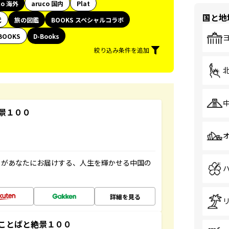
co 海外
aruco 国内
Plat
国と地
代
旅の図鑑
BOOKS スペシャルコラボ
BOOKS
D-Books
絞り込み条件を追加
景１００
」があなたにお届けする、人生を輝かせる中国の
詳細を見る
ことばと絶景１００