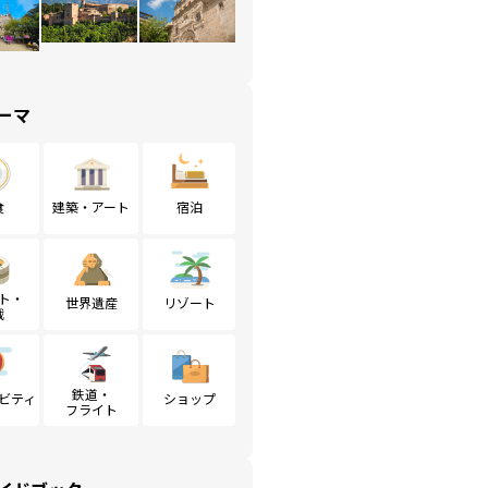
ーマ
食
建築・アート
宿泊
ト・
世界遺産
リゾート
戦
鉄道・
ビティ
ショップ
フライト