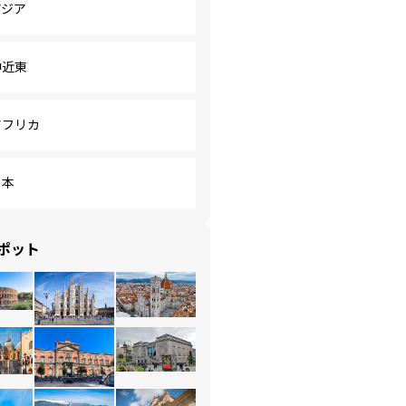
アジア
中近東
アフリカ
日本
ポット