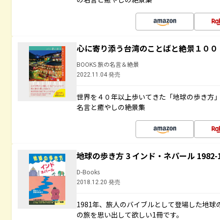
心に寄り添う台湾のことばと絶景１００
BOOKS 旅の名言＆絶景
2022.11.04 発売
世界を４０年以上歩いてきた「地球の歩き方
名言と癒やしの絶景集
地球の歩き方 3 インド・ネパール 1982
D-Books
2018.12.20 発売
1981年、旅人のバイブルとして登場した地
の旅を思い出して欲しい1冊です。