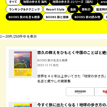
すべて
地球の歩き方 海外
地球の歩き方 Jシリーズ（国内）
aru
ランキング&テクニック
Resort Style
島旅
御朱印
歴史時
BOOKS 旅の名言＆絶景
BOOKS 旅と健康
BOOKS 旅の読み物
1〜20件/250件中 を表示
悠久の教えをひもとく中国のことばと絶
BOOKS 旅の名言＆絶景
2022.12.15 発売
世界を４０年以上歩いてきた「地球の歩き方
名言と癒やしの絶景集
今すぐ旅に出たくなる！地球の歩き方の