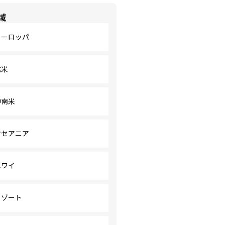
域
ヨーロッパ
北米
中南米
オセアニア
ハワイ
リゾート