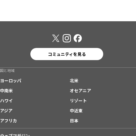
コミュニティを見る
国と地域
ヨーロッパ
北米
中南米
オセアニア
ハワイ
リゾート
アジア
中近東
アフリカ
日本
ウェブマガジン