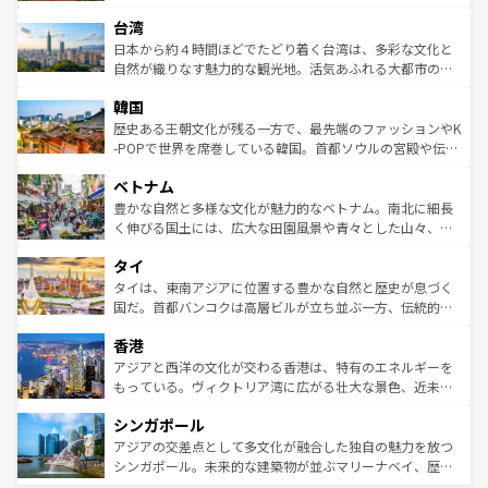
るだろう。車でのロードトリップや列車の旅も、アメリカ
文化や歴史が息づいている。「アロハスピリット」と呼ば
ストラリア東海岸北部に広がる大サンゴ礁地帯グレートバ
ならではの贅沢な旅のスタイルだ。 なお、新着のアメリカ
台湾
れるおもてなしの心で訪れる人々を迎えてくれるハワイの
リアリーフや大陸中央部にそびえるウルル（エアーズロッ
情報は
コンテンツ一覧
を参照してほしい。
人々、おいしいローカルフードやハワイアンミュージッ
ク）、タスマニアの美しい原生林やケアンズの熱帯雨林な
日本から約４時間ほどでたどり着く台湾は、多彩な文化と
ク、伝統的なフラダンスなど、すべてがハワイの魅力を彩
ど、見どころがたくさん。また、カフェやワイン、オージ
自然が織りなす魅力的な観光地。活気あふれる大都市の台
っている。訪れるたびに新しい発見と感動が待っているハ
ービーフなどの食文化も豊かで、美味しいものであふれて
北やノスタルジックな町並みが人気な九份（ジォウフェ
ワイを、存分に味わってほしい。 なお、新着のハワイ情報
韓国
いる。アクティビティも充実しており、サーフィンやダイ
ン）、静ひつな山岳地帯である台湾東部など、都市の喧騒
は
コンテンツ一覧
を参照してほしい。
ビング、ハイキングなど、アウトドア好きにはたまらな
と山間の静けさが共存しており、訪れる人に新しい発見と
歴史ある王朝文化が残る一方で、最先端のファッションやK
い。オーストラリアの多彩な魅力を存分に味わいつくそ
驚きをもたらしてくれる。また、奥深い台湾の食文化も魅
-POPで世界を席巻している韓国。首都ソウルの宮殿や伝統
う。 なお、新着のオーストラリア情報は
コンテンツ一覧
を
力で、夜市などの屋台グルメから高級料理、ヘルシーで美
家屋が並ぶエリアでは韓国の歴史と文化に浸ることがで
参照してほしい。
ベトナム
容にもいいと評判のスイーツなど、バラエティ豊かな料理
き、地方に足を延ばせば四季折々の自然美を楽しむことが
が味わえる。 なお、新着の台湾情報は
コンテンツ一覧
を参
できる。そして、キムチや焼肉、絶品のストリートフード
豊かな自然と多様な文化が魅力的なベトナム。南北に細長
照してほしい。
まで、さまざまな韓国料理が待っている。夜には、韓国な
く伸びる国土には、広大な田園風景や青々とした山々、世
らではのナイトライフも堪能できる。あたたかいホスピタ
界遺産に登録された壮大な自然景観が点在し、都市部では
タイ
リティに包まれながら、韓国の多彩な魅力を心ゆくまで味
急速な発展と共に伝統が息づく。ハノイの古い町並みやホ
わってみてほしい。 なお、新着の韓国情報は
コンテンツ一
ーチミン市のフランス統治時代の建物も、独特の雰囲気を
タイは、東南アジアに位置する豊かな自然と歴史が息づく
覧
を参照してほしい。
醸し出している。また、バラエティの豊かさとおいしさで
国だ。首都バンコクは高層ビルが立ち並ぶ一方、伝統的な
世界中の食通を魅了してやまないベトナム料理も魅力のひ
寺院や市場がいたるところに点在し、古きよき文化と現代
香港
とつ。フォーやバインミー、ベトナムコーヒーなどは、ぜ
の活気が交差している。北部ではチェンマイなどの山岳地
ひ現地で味わいたい。どの地域を訪れてもあたたかい人々
帯で自然と触れ合い、南部ではプーケットやクラビの美し
アジアと西洋の文化が交わる香港は、特有のエネルギーを
が旅行者を迎えてくれるので、きっと忘れられない旅にな
いビーチでリゾート気分を楽しむことができる。タイ料理
もっている。ヴィクトリア湾に広がる壮大な景色、近未来
るはずだ。 なお、新着のベトナム情報は
コンテンツ一覧
を
は世界的に有名で、屋台から高級レストランまで味覚を刺
的なアートスポット、そして歴史と現代が融合した町並
参照してほしい。
シンガポール
激する。気候は一年中温暖で、どの季節にも異なる楽しみ
み、どこを訪れても感動するはず。観光スポットが密集し
が待っている。親しみやすいタイの人々、仏教を中心とし
ており、効率よく見どころを回れるのも魅力。息をのむよ
アジアの交差点として多文化が融合した独自の魅力を放つ
た文化、そして多様な観光資源が、訪れる旅人を魅了し続
うな絶景から文化的な体験まで、香港を存分に楽しみ尽く
シンガポール。未来的な建築物が並ぶマリーナベイ、歴史
ける。 なお、新着のタイ情報は
コンテンツ一覧
を参照して
そう。 なお、新着の香港情報は
コンテンツ一覧
を参照して
と伝統を感じられるエスニックタウン、多数の緑豊かな公