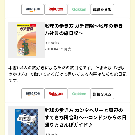
詳細を見る
地球の歩き方 ガチ冒険～地球の歩き
方社員の旅日記～
D-Books
2018.04.12 発売
本書は4人の旅好きによるただの旅日記です。たまたま『地球
の歩き方』で働いているだけで書いてある内容はただの旅日記
です。
詳細を見る
地球の歩き方 カンタベリーと周辺の
すてきな田舎町へ～ロンドンからの日
帰りおさんぽガイド♪
D-Books