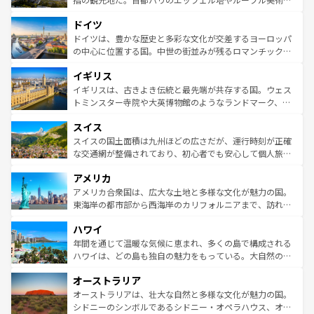
アートに溢れた街角から、地方では古代ローマ遺跡や中世
といった象徴的なスポットから、田舎町の古風な美しさま
ドイツ
の城塞都市、穏やかなビーチリゾートまで多彩な表情を見
で、幅広い魅力が詰まっている。華麗な宮殿、歴史的な大
せる。地方によって風土や気候が異なるスペインはその個
聖堂、美しいビーチ、そして豊かな自然が、訪れる者を心
ドイツは、豊かな歴史と多彩な文化が交差するヨーロッパ
性で訪れる人を魅了する。 なお、新着のスペイン情報は
コ
から魅了する。また、フランスは美食の国としても知ら
の中心に位置する国。中世の街並みが残るロマンチック街
ンテンツ一覧
を参照してほしい。
れ、フランス料理はユネスコ無形文化遺産にも登録されて
道から、未来を先取りするようなモダンな都市まで多様な
イギリス
いる。シャンパンの発祥地であるランス、プロヴァンスの
顔を持つこの国は、どこを歩いても飽きることがない。ベ
香り高いラベンダー畑など、多彩な楽しみ方が可能だ。さ
ルリンの文化的活気、バイエルン州のアルプスの絶景、そ
イギリスは、古きよき伝統と最先端が共存する国。ウェス
らに、パリ以外の地域にも魅力が溢れており、どの街角に
してライン川沿いのワイン畑といった風景は必見。ビール
トミンスター寺院や大英博物館のようなランドマーク、歴
も豊かな歴史と文化が息づいている。パリ以外の個性あふ
とソーセージを味わいながら地元の人と過ごす楽しい時間
史ある大学都市、美しい丘陵地帯や牧歌的な風景など、エ
れる地方に足を運ぶとそれぞれで全く異なる文化を体験で
スイス
は、お酒好きな人にはぜひ体験してほしい。 なお、新着の
リアごとに異なる魅力がある。また、優雅なアフタヌーン
きるだろう。 なお、新着のフランス情報は
コンテンツ一覧
ドイツ情報は
コンテンツ一覧
を参照してほしい。
ティー、ビール好きにはたまらない英国パブ、サッカー観
スイスの国土面積は九州ほどの広さだが、運行時刻が正確
を参照してほしい。
戦など、本場だからこそできる体験も豊富。イギリスを旅
な交通網が整備されており、初心者でも安心して個人旅行
して楽しみつくそう。 なお、新着のイギリス情報は
コンテ
を楽しめる。日本同様に時刻表どおりの旅が可能だ。中世
アメリカ
ンツ一覧
を参照してほしい。
の建物がそのまま残る町や、スイスならではのユニークな
博物館もあり、アルプス観光だけでなく町歩きも満喫する
アメリカ合衆国は、広大な土地と多様な文化が魅力の国。
ことができる。国民の所得が高いため物価も高いが、旅行
東海岸の都市部から西海岸のカリフォルニアまで、訪れる
者向けの交通パス提供のサービスもあり、うまく活用すれ
場所ごとに異なる風景と体験が待っている。ニューヨーク
ハワイ
ば市内交通費無料で観光を楽しむこともできる。 なお、新
のような巨大都市は、観光、ショッピング、エンターテイ
着のスイス情報は
コンテンツ一覧
を参照してほしい。
ンメントが詰まった刺激的なスポットだ。一方、アメリカ
年間を通じて温暖な気候に恵まれ、多くの島で構成される
西部には大自然が広がり、グランドキャニオンやイエロー
ハワイは、どの島も独自の魅力をもっている。大自然の神
ストーン国立公園といった絶景が堪能できる。さらに、南
秘を感じたいなら、火山が生み出した壮大な景観を誇るハ
オーストラリア
部のニューオーリンズでは、音楽と美食が融合した独特の
ワイ島は見逃せない。また、定番の観光地といえばオアフ
文化が魅力。旅行者はアメリカの各地域で異なる魅力を楽
島だが、静かな自然を求めるならマウイ島やカウアイ島が
オーストラリアは、壮大な自然と多様な文化が魅力の国。
しみながら、その多様性と豊かな歴史を感じることができ
おすすめ。エメラルドグリーンに輝く海をはじめ、豊かな
シドニーのシンボルであるシドニー・オペラハウス、オー