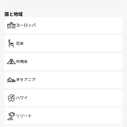
ほしい。
ほしい。
園や自然保護区など、自然が調和した近代的な景観と文化
の多様性あふれるカラフルな町は、どこを歩いても新しい
国と地域
発見がある。さらに、治安のよさや充実した公共交通機関
も、旅行者にとっては魅力的なポイント。グルメも豊富
で、ホーカーズは地元の風情を楽しめる外せないスポット
ヨーロッパ
だ。訪れる人を飽きさせないシンガポールで、多様な魅力
を体感しよう。 なお、新着のシンガポール情報は
コンテン
ツ一覧
を参照してほしい。
北米
中南米
オセアニア
ハワイ
リゾート