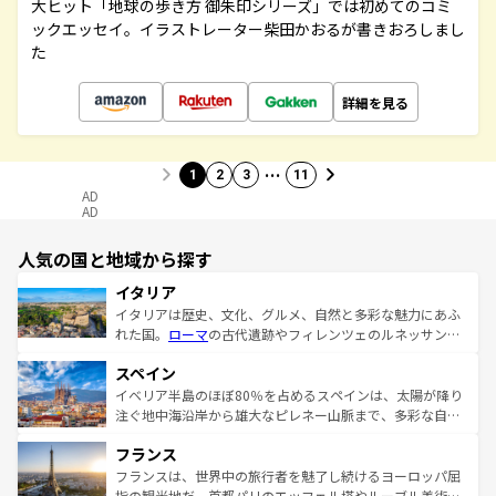
大ヒット「地球の歩き方 御朱印シリーズ」では初めてのコミ
ックエッセイ。イラストレーター柴田かおるが書きおろしまし
た
詳細を見る
…
1
2
3
11
AD
AD
人気の国と地域から探す
イタリア
イタリアは歴史、文化、グルメ、自然と多彩な魅力にあふ
れた国。
ローマ
の古代遺跡やフィレンツェのルネッサンス
美術、ヴェネツィアの運河など、歴史あるスポットはもち
スペイン
ろん、トスカーナの美しい田園風景やアマルフィ海岸の絶
景など、自然景観も見逃せない。観光の合間には、本場の
イベリア半島のほぼ80％を占めるスペインは、太陽が降り
ピザやパスタなど、絶品のイタリア料理を堪能することも
注ぐ地中海沿岸から雄大なピレネー山脈まで、多彩な自然
できる。朝目覚めてから夜眠るまで、すべての瞬間を楽し
と文化が詰まったヨーロッパ屈指の旅行先だ。多様な地域
フランス
ませてくれるイタリアで、忘れられない旅をしてみよう！
文化が根付くこの国では、情熱的なフラメンコ、熱気あふ
なお、新着のイタリア情報は
コンテンツ一覧
を参照してほ
れる闘牛、そして美味しいタパスが生活の一部となってい
フランスは、世界中の旅行者を魅了し続けるヨーロッパ屈
しい。
る。首都マドリードの洗練された雰囲気や、バルセロナの
指の観光地だ。首都パリのエッフェル塔やルーブル美術館