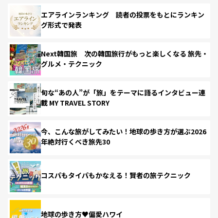
エアラインランキング 読者の投票をもとにランキン
グ形式で発表
Next韓国旅 次の韓国旅行がもっと楽しくなる 旅先・
グルメ・テクニック
旬な“あの人”が「旅」をテーマに語るインタビュー連
載 MY TRAVEL STORY
今、こんな旅がしてみたい！地球の歩き方が選ぶ2026
年絶対行くべき旅先30
コスパもタイパもかなえる！賢者の旅テクニック
地球の歩き方♥偏愛ハワイ