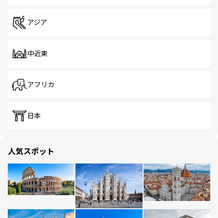
アジア
中近東
アフリカ
日本
人気スポット