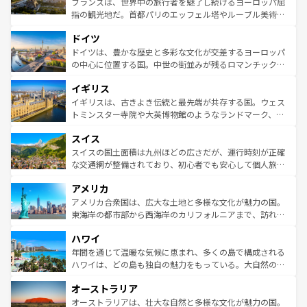
フランスは、世界中の旅行者を魅了し続けるヨーロッパ屈
アートに溢れた街角から、地方では古代ローマ遺跡や中世
指の観光地だ。首都パリのエッフェル塔やルーブル美術館
の城塞都市、穏やかなビーチリゾートまで多彩な表情を見
といった象徴的なスポットから、田舎町の古風な美しさま
せる。地方によって風土や気候が異なるスペインはその個
ドイツ
で、幅広い魅力が詰まっている。華麗な宮殿、歴史的な大
性で訪れる人を魅了する。 なお、新着のスペイン情報は
コ
聖堂、美しいビーチ、そして豊かな自然が、訪れる者を心
ドイツは、豊かな歴史と多彩な文化が交差するヨーロッパ
ンテンツ一覧
を参照してほしい。
から魅了する。また、フランスは美食の国としても知ら
の中心に位置する国。中世の街並みが残るロマンチック街
れ、フランス料理はユネスコ無形文化遺産にも登録されて
道から、未来を先取りするようなモダンな都市まで多様な
イギリス
いる。シャンパンの発祥地であるランス、プロヴァンスの
顔を持つこの国は、どこを歩いても飽きることがない。ベ
香り高いラベンダー畑など、多彩な楽しみ方が可能だ。さ
ルリンの文化的活気、バイエルン州のアルプスの絶景、そ
イギリスは、古きよき伝統と最先端が共存する国。ウェス
らに、パリ以外の地域にも魅力が溢れており、どの街角に
してライン川沿いのワイン畑といった風景は必見。ビール
トミンスター寺院や大英博物館のようなランドマーク、歴
も豊かな歴史と文化が息づいている。パリ以外の個性あふ
とソーセージを味わいながら地元の人と過ごす楽しい時間
史ある大学都市、美しい丘陵地帯や牧歌的な風景など、エ
れる地方に足を運ぶとそれぞれで全く異なる文化を体験で
スイス
は、お酒好きな人にはぜひ体験してほしい。 なお、新着の
リアごとに異なる魅力がある。また、優雅なアフタヌーン
きるだろう。 なお、新着のフランス情報は
コンテンツ一覧
ドイツ情報は
コンテンツ一覧
を参照してほしい。
ティー、ビール好きにはたまらない英国パブ、サッカー観
スイスの国土面積は九州ほどの広さだが、運行時刻が正確
を参照してほしい。
戦など、本場だからこそできる体験も豊富。イギリスを旅
な交通網が整備されており、初心者でも安心して個人旅行
して楽しみつくそう。 なお、新着のイギリス情報は
コンテ
を楽しめる。日本同様に時刻表どおりの旅が可能だ。中世
アメリカ
ンツ一覧
を参照してほしい。
の建物がそのまま残る町や、スイスならではのユニークな
博物館もあり、アルプス観光だけでなく町歩きも満喫する
アメリカ合衆国は、広大な土地と多様な文化が魅力の国。
ことができる。国民の所得が高いため物価も高いが、旅行
東海岸の都市部から西海岸のカリフォルニアまで、訪れる
者向けの交通パス提供のサービスもあり、うまく活用すれ
場所ごとに異なる風景と体験が待っている。ニューヨーク
ハワイ
ば市内交通費無料で観光を楽しむこともできる。 なお、新
のような巨大都市は、観光、ショッピング、エンターテイ
着のスイス情報は
コンテンツ一覧
を参照してほしい。
ンメントが詰まった刺激的なスポットだ。一方、アメリカ
年間を通じて温暖な気候に恵まれ、多くの島で構成される
西部には大自然が広がり、グランドキャニオンやイエロー
ハワイは、どの島も独自の魅力をもっている。大自然の神
ストーン国立公園といった絶景が堪能できる。さらに、南
秘を感じたいなら、火山が生み出した壮大な景観を誇るハ
オーストラリア
部のニューオーリンズでは、音楽と美食が融合した独特の
ワイ島は見逃せない。また、定番の観光地といえばオアフ
文化が魅力。旅行者はアメリカの各地域で異なる魅力を楽
島だが、静かな自然を求めるならマウイ島やカウアイ島が
オーストラリアは、壮大な自然と多様な文化が魅力の国。