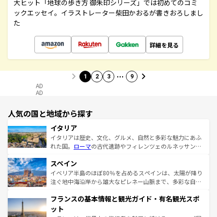
大ヒット「地球の歩き方 御朱印シリーズ」では初めてのコミ
ックエッセイ。イラストレーター柴田かおるが書きおろしまし
た
詳細を見る
…
1
2
3
9
AD
AD
人気の国と地域から探す
イタリア
イタリアは歴史、文化、グルメ、自然と多彩な魅力にあふ
れた国。
ローマ
の古代遺跡やフィレンツェのルネッサンス
美術、ヴェネツィアの運河など、歴史あるスポットはもち
スペイン
ろん、トスカーナの美しい田園風景やアマルフィ海岸の絶
景など、自然景観も見逃せない。観光の合間には、本場の
イベリア半島のほぼ80％を占めるスペインは、太陽が降り
ピザやパスタなど、絶品のイタリア料理を堪能することも
注ぐ地中海沿岸から雄大なピレネー山脈まで、多彩な自然
できる。朝目覚めてから夜眠るまで、すべての瞬間を楽し
と文化が詰まったヨーロッパ屈指の旅行先だ。多様な地域
フランスの基本情報と観光ガイド・有名観光スポ
ませてくれるイタリアで、忘れられない旅をしてみよう！
文化が根付くこの国では、情熱的なフラメンコ、熱気あふ
なお、新着のイタリア情報は
コンテンツ一覧
を参照してほ
れる闘牛、そして美味しいタパスが生活の一部となってい
ット
しい。
る。首都マドリードの洗練された雰囲気や、バルセロナの