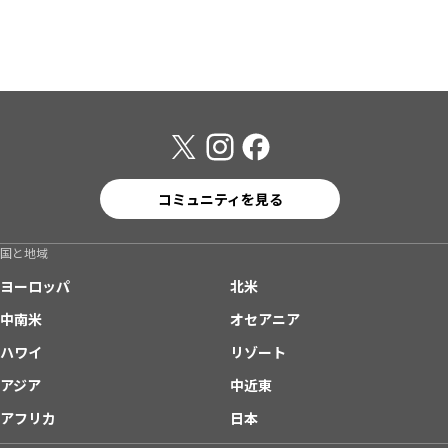
コミュニティを見る
国と地域
ヨーロッパ
北米
中南米
オセアニア
ハワイ
リゾート
アジア
中近東
アフリカ
日本