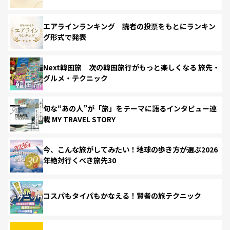
エアラインランキング 読者の投票をもとにランキン
グ形式で発表
Next韓国旅 次の韓国旅行がもっと楽しくなる 旅先・
グルメ・テクニック
旬な“あの人”が「旅」をテーマに語るインタビュー連
載 MY TRAVEL STORY
今、こんな旅がしてみたい！地球の歩き方が選ぶ2026
年絶対行くべき旅先30
コスパもタイパもかなえる！賢者の旅テクニック