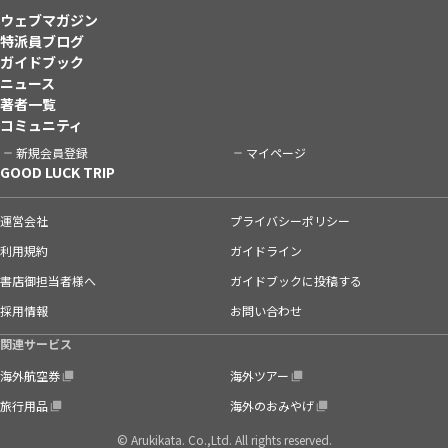
ウェブマガジン
特派員ブログ
ガイドブック
ニュース
著者一覧
コミュニティ
新規会員登録
マイページ
GOOD LUCK TRIP
運営会社
プライバシーポリシー
利用規約
ガイドライン
書店御担当者様へ
ガイドブックに投稿する
採用情報
お問い合わせ
関連サービス
海外航空券
海外ツアー
旅行用品
海外のおみやげ
© Arukikata. Co.,Ltd. All rights reserved.