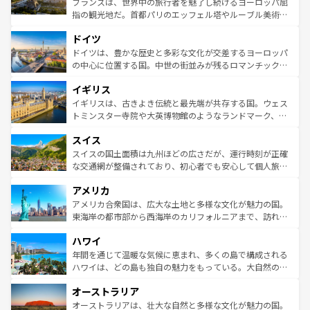
フランスは、世界中の旅行者を魅了し続けるヨーロッパ屈
アートに溢れた街角から、地方では古代ローマ遺跡や中世
指の観光地だ。首都パリのエッフェル塔やルーブル美術館
の城塞都市、穏やかなビーチリゾートまで多彩な表情を見
といった象徴的なスポットから、田舎町の古風な美しさま
せる。地方によって風土や気候が異なるスペインはその個
ドイツ
で、幅広い魅力が詰まっている。華麗な宮殿、歴史的な大
性で訪れる人を魅了する。 なお、新着のスペイン情報は
コ
聖堂、美しいビーチ、そして豊かな自然が、訪れる者を心
ドイツは、豊かな歴史と多彩な文化が交差するヨーロッパ
ンテンツ一覧
を参照してほしい。
から魅了する。また、フランスは美食の国としても知ら
の中心に位置する国。中世の街並みが残るロマンチック街
れ、フランス料理はユネスコ無形文化遺産にも登録されて
道から、未来を先取りするようなモダンな都市まで多様な
イギリス
いる。シャンパンの発祥地であるランス、プロヴァンスの
顔を持つこの国は、どこを歩いても飽きることがない。ベ
香り高いラベンダー畑など、多彩な楽しみ方が可能だ。さ
ルリンの文化的活気、バイエルン州のアルプスの絶景、そ
イギリスは、古きよき伝統と最先端が共存する国。ウェス
らに、パリ以外の地域にも魅力が溢れており、どの街角に
してライン川沿いのワイン畑といった風景は必見。ビール
トミンスター寺院や大英博物館のようなランドマーク、歴
も豊かな歴史と文化が息づいている。パリ以外の個性あふ
とソーセージを味わいながら地元の人と過ごす楽しい時間
史ある大学都市、美しい丘陵地帯や牧歌的な風景など、エ
れる地方に足を運ぶとそれぞれで全く異なる文化を体験で
スイス
は、お酒好きな人にはぜひ体験してほしい。 なお、新着の
リアごとに異なる魅力がある。また、優雅なアフタヌーン
きるだろう。 なお、新着のフランス情報は
コンテンツ一覧
ドイツ情報は
コンテンツ一覧
を参照してほしい。
ティー、ビール好きにはたまらない英国パブ、サッカー観
スイスの国土面積は九州ほどの広さだが、運行時刻が正確
を参照してほしい。
戦など、本場だからこそできる体験も豊富。イギリスを旅
な交通網が整備されており、初心者でも安心して個人旅行
して楽しみつくそう。 なお、新着のイギリス情報は
コンテ
を楽しめる。日本同様に時刻表どおりの旅が可能だ。中世
アメリカ
ンツ一覧
を参照してほしい。
の建物がそのまま残る町や、スイスならではのユニークな
博物館もあり、アルプス観光だけでなく町歩きも満喫する
アメリカ合衆国は、広大な土地と多様な文化が魅力の国。
ことができる。国民の所得が高いため物価も高いが、旅行
東海岸の都市部から西海岸のカリフォルニアまで、訪れる
者向けの交通パス提供のサービスもあり、うまく活用すれ
場所ごとに異なる風景と体験が待っている。ニューヨーク
ハワイ
ば市内交通費無料で観光を楽しむこともできる。 なお、新
のような巨大都市は、観光、ショッピング、エンターテイ
着のスイス情報は
コンテンツ一覧
を参照してほしい。
ンメントが詰まった刺激的なスポットだ。一方、アメリカ
年間を通じて温暖な気候に恵まれ、多くの島で構成される
西部には大自然が広がり、グランドキャニオンやイエロー
ハワイは、どの島も独自の魅力をもっている。大自然の神
ストーン国立公園といった絶景が堪能できる。さらに、南
秘を感じたいなら、火山が生み出した壮大な景観を誇るハ
オーストラリア
部のニューオーリンズでは、音楽と美食が融合した独特の
ワイ島は見逃せない。また、定番の観光地といえばオアフ
文化が魅力。旅行者はアメリカの各地域で異なる魅力を楽
島だが、静かな自然を求めるならマウイ島やカウアイ島が
オーストラリアは、壮大な自然と多様な文化が魅力の国。