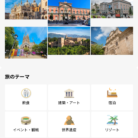
旅のテーマ
飲食
建築・アート
宿泊
イベント・観戦
世界遺産
リゾート