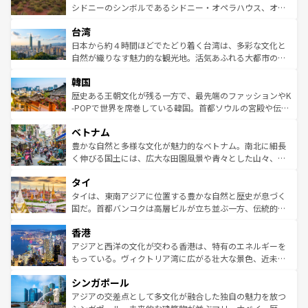
しみながら、その多様性と豊かな歴史を感じることができ
おすすめ。エメラルドグリーンに輝く海をはじめ、豊かな
シドニーのシンボルであるシドニー・オペラハウス、オー
るだろう。車でのロードトリップや列車の旅も、アメリカ
文化や歴史が息づいている。「アロハスピリット」と呼ば
ストラリア東海岸北部に広がる大サンゴ礁地帯グレートバ
ならではの贅沢な旅のスタイルだ。 なお、新着のアメリカ
台湾
れるおもてなしの心で訪れる人々を迎えてくれるハワイの
リアリーフや大陸中央部にそびえるウルル（エアーズロッ
情報は
コンテンツ一覧
を参照してほしい。
人々、おいしいローカルフードやハワイアンミュージッ
ク）、タスマニアの美しい原生林やケアンズの熱帯雨林な
日本から約４時間ほどでたどり着く台湾は、多彩な文化と
ク、伝統的なフラダンスなど、すべてがハワイの魅力を彩
ど、見どころがたくさん。また、カフェやワイン、オージ
自然が織りなす魅力的な観光地。活気あふれる大都市の台
っている。訪れるたびに新しい発見と感動が待っているハ
ービーフなどの食文化も豊かで、美味しいものであふれて
北やノスタルジックな町並みが人気な九份（ジォウフェ
ワイを、存分に味わってほしい。 なお、新着のハワイ情報
韓国
いる。アクティビティも充実しており、サーフィンやダイ
ン）、静ひつな山岳地帯である台湾東部など、都市の喧騒
は
コンテンツ一覧
を参照してほしい。
ビング、ハイキングなど、アウトドア好きにはたまらな
と山間の静けさが共存しており、訪れる人に新しい発見と
歴史ある王朝文化が残る一方で、最先端のファッションやK
い。オーストラリアの多彩な魅力を存分に味わいつくそ
驚きをもたらしてくれる。また、奥深い台湾の食文化も魅
-POPで世界を席巻している韓国。首都ソウルの宮殿や伝統
う。 なお、新着のオーストラリア情報は
コンテンツ一覧
を
力で、夜市などの屋台グルメから高級料理、ヘルシーで美
家屋が並ぶエリアでは韓国の歴史と文化に浸ることがで
参照してほしい。
ベトナム
容にもいいと評判のスイーツなど、バラエティ豊かな料理
き、地方に足を延ばせば四季折々の自然美を楽しむことが
が味わえる。 なお、新着の台湾情報は
コンテンツ一覧
を参
できる。そして、キムチや焼肉、絶品のストリートフード
豊かな自然と多様な文化が魅力的なベトナム。南北に細長
照してほしい。
まで、さまざまな韓国料理が待っている。夜には、韓国な
く伸びる国土には、広大な田園風景や青々とした山々、世
らではのナイトライフも堪能できる。あたたかいホスピタ
界遺産に登録された壮大な自然景観が点在し、都市部では
タイ
リティに包まれながら、韓国の多彩な魅力を心ゆくまで味
急速な発展と共に伝統が息づく。ハノイの古い町並みやホ
わってみてほしい。 なお、新着の韓国情報は
コンテンツ一
ーチミン市のフランス統治時代の建物も、独特の雰囲気を
タイは、東南アジアに位置する豊かな自然と歴史が息づく
覧
を参照してほしい。
醸し出している。また、バラエティの豊かさとおいしさで
国だ。首都バンコクは高層ビルが立ち並ぶ一方、伝統的な
世界中の食通を魅了してやまないベトナム料理も魅力のひ
寺院や市場がいたるところに点在し、古きよき文化と現代
香港
とつ。フォーやバインミー、ベトナムコーヒーなどは、ぜ
の活気が交差している。北部ではチェンマイなどの山岳地
ひ現地で味わいたい。どの地域を訪れてもあたたかい人々
帯で自然と触れ合い、南部ではプーケットやクラビの美し
アジアと西洋の文化が交わる香港は、特有のエネルギーを
が旅行者を迎えてくれるので、きっと忘れられない旅にな
いビーチでリゾート気分を楽しむことができる。タイ料理
もっている。ヴィクトリア湾に広がる壮大な景色、近未来
るはずだ。 なお、新着のベトナム情報は
コンテンツ一覧
を
は世界的に有名で、屋台から高級レストランまで味覚を刺
的なアートスポット、そして歴史と現代が融合した町並
参照してほしい。
シンガポール
激する。気候は一年中温暖で、どの季節にも異なる楽しみ
み、どこを訪れても感動するはず。観光スポットが密集し
が待っている。親しみやすいタイの人々、仏教を中心とし
ており、効率よく見どころを回れるのも魅力。息をのむよ
アジアの交差点として多文化が融合した独自の魅力を放つ
た文化、そして多様な観光資源が、訪れる旅人を魅了し続
うな絶景から文化的な体験まで、香港を存分に楽しみ尽く