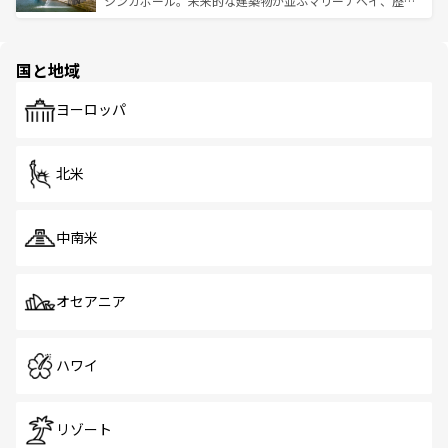
シンガポール。未来的な建築物が並ぶマリーナベイ、歴史
ける。 なお、新着のタイ情報は
コンテンツ一覧
を参照して
そう。 なお、新着の香港情報は
コンテンツ一覧
を参照して
と伝統を感じられるエスニックタウン、多数の緑豊かな公
ほしい。
ほしい。
園や自然保護区など、自然が調和した近代的な景観と文化
の多様性あふれるカラフルな町は、どこを歩いても新しい
国と地域
発見がある。さらに、治安のよさや充実した公共交通機関
も、旅行者にとっては魅力的なポイント。グルメも豊富
で、ホーカーズは地元の風情を楽しめる外せないスポット
ヨーロッパ
だ。訪れる人を飽きさせないシンガポールで、多様な魅力
を体感しよう。 なお、新着のシンガポール情報は
コンテン
ツ一覧
を参照してほしい。
北米
中南米
オセアニア
ハワイ
リゾート