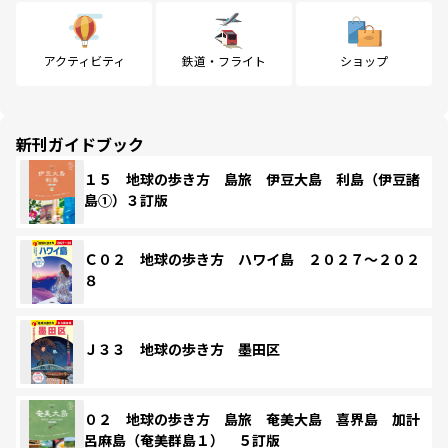
アクティビティ
鉄道・フライト
ショップ
新刊ガイドブック
１５ 地球の歩き方 島旅 伊豆大島 利島（伊豆諸
島①）３訂版
Ｃ０２ 地球の歩き方 ハワイ島 ２０２７～２０２
８
Ｊ３３ 地球の歩き方 墨田区
０２ 地球の歩き方 島旅 奄美大島 喜界島 加計
呂麻島（奄美群島１） ５訂版