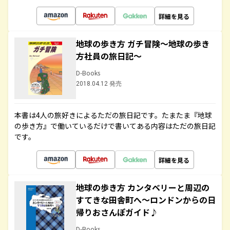
詳細を見る
地球の歩き方 ガチ冒険～地球の歩き
方社員の旅日記～
D-Books
2018.04.12 発売
本書は4人の旅好きによるただの旅日記です。たまたま『地球
の歩き方』で働いているだけで書いてある内容はただの旅日記
です。
詳細を見る
地球の歩き方 カンタベリーと周辺の
すてきな田舎町へ～ロンドンからの日
帰りおさんぽガイド♪
D-Books