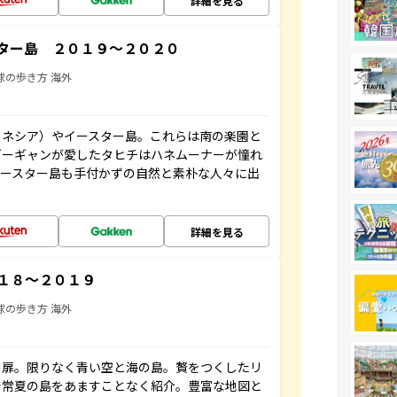
詳細を見る
ター島 ２０１９～２０２０
球の歩き方 海外
リネシア）やイースター島。これらは南の楽園と
ゴーギャンが愛したタヒチはハネムーナーが憧れ
イースター島も手付かずの自然と素朴な人々に出
詳細を見る
１８～２０１９
球の歩き方 海外
の扉。限りなく青い空と海の島。贅をつくしたリ
で常夏の島をあますことなく紹介。豊富な地図と