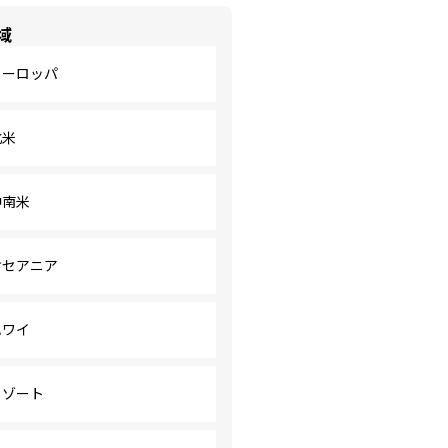
域
ヨーロッパ
北米
中南米
オセアニア
ハワイ
リゾート