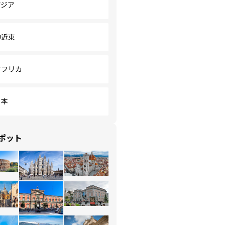
アジア
中近東
アフリカ
日本
ポット