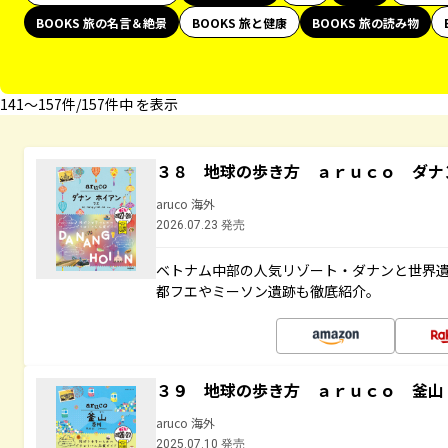
BOOKS 旅の名言＆絶景
BOOKS 旅と健康
BOOKS 旅の読み物
141〜157件/157件中 を表示
３８ 地球の歩き方 ａｒｕｃｏ ダナ
aruco 海外
2026.07.23 発売
ベトナム中部の人気リゾート・ダナンと世界
都フエやミーソン遺跡も徹底紹介。
３９ 地球の歩き方 ａｒｕｃｏ 釜山
aruco 海外
2025.07.10 発売