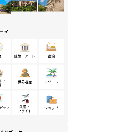
ーマ
食
建築・アート
宿泊
ト・
世界遺産
リゾート
戦
鉄道・
ビティ
ショップ
フライト