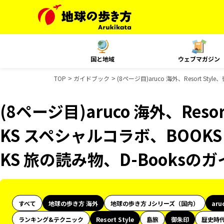
国と地域
ウェブマガジン
TOP
ガイドブック
(8ページ目)aruco 海外、Resort 
(8ページ目)aruco 海外、Reso
KS スペシャルコラボ、BOOK
KS 旅の読み物、D-Books
すべて
地球の歩き方 海外
地球の歩き方 Jシリーズ（国内）
aru
ランキング&テクニック
Resort Style
島旅
御朱印
歴史時