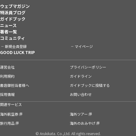
ウェブマガジン
特派員ブログ
ガイドブック
ニュース
著者一覧
コミュニティ
新規会員登録
マイページ
GOOD LUCK TRIP
運営会社
プライバシーポリシー
利用規約
ガイドライン
書店御担当者様へ
ガイドブックに投稿する
採用情報
お問い合わせ
関連サービス
海外航空券
海外ツアー
旅行用品
海外のおみやげ
© Arukikata. Co.,Ltd. All rights reserved.