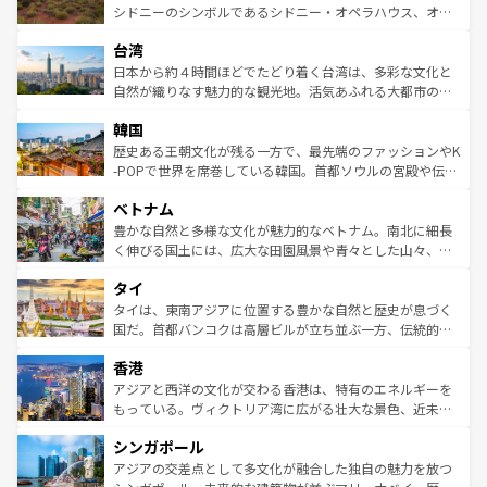
しみながら、その多様性と豊かな歴史を感じることができ
おすすめ。エメラルドグリーンに輝く海をはじめ、豊かな
シドニーのシンボルであるシドニー・オペラハウス、オー
るだろう。車でのロードトリップや列車の旅も、アメリカ
文化や歴史が息づいている。「アロハスピリット」と呼ば
ストラリア東海岸北部に広がる大サンゴ礁地帯グレートバ
ならではの贅沢な旅のスタイルだ。 なお、新着のアメリカ
台湾
れるおもてなしの心で訪れる人々を迎えてくれるハワイの
リアリーフや大陸中央部にそびえるウルル（エアーズロッ
情報は
コンテンツ一覧
を参照してほしい。
人々、おいしいローカルフードやハワイアンミュージッ
ク）、タスマニアの美しい原生林やケアンズの熱帯雨林な
日本から約４時間ほどでたどり着く台湾は、多彩な文化と
ク、伝統的なフラダンスなど、すべてがハワイの魅力を彩
ど、見どころがたくさん。また、カフェやワイン、オージ
自然が織りなす魅力的な観光地。活気あふれる大都市の台
っている。訪れるたびに新しい発見と感動が待っているハ
ービーフなどの食文化も豊かで、美味しいものであふれて
北やノスタルジックな町並みが人気な九份（ジォウフェ
ワイを、存分に味わってほしい。 なお、新着のハワイ情報
韓国
いる。アクティビティも充実しており、サーフィンやダイ
ン）、静ひつな山岳地帯である台湾東部など、都市の喧騒
は
コンテンツ一覧
を参照してほしい。
ビング、ハイキングなど、アウトドア好きにはたまらな
と山間の静けさが共存しており、訪れる人に新しい発見と
歴史ある王朝文化が残る一方で、最先端のファッションやK
い。オーストラリアの多彩な魅力を存分に味わいつくそ
驚きをもたらしてくれる。また、奥深い台湾の食文化も魅
-POPで世界を席巻している韓国。首都ソウルの宮殿や伝統
う。 なお、新着のオーストラリア情報は
コンテンツ一覧
を
力で、夜市などの屋台グルメから高級料理、ヘルシーで美
家屋が並ぶエリアでは韓国の歴史と文化に浸ることがで
参照してほしい。
ベトナム
容にもいいと評判のスイーツなど、バラエティ豊かな料理
き、地方に足を延ばせば四季折々の自然美を楽しむことが
が味わえる。 なお、新着の台湾情報は
コンテンツ一覧
を参
できる。そして、キムチや焼肉、絶品のストリートフード
豊かな自然と多様な文化が魅力的なベトナム。南北に細長
照してほしい。
まで、さまざまな韓国料理が待っている。夜には、韓国な
く伸びる国土には、広大な田園風景や青々とした山々、世
らではのナイトライフも堪能できる。あたたかいホスピタ
界遺産に登録された壮大な自然景観が点在し、都市部では
タイ
リティに包まれながら、韓国の多彩な魅力を心ゆくまで味
急速な発展と共に伝統が息づく。ハノイの古い町並みやホ
わってみてほしい。 なお、新着の韓国情報は
コンテンツ一
ーチミン市のフランス統治時代の建物も、独特の雰囲気を
タイは、東南アジアに位置する豊かな自然と歴史が息づく
覧
を参照してほしい。
醸し出している。また、バラエティの豊かさとおいしさで
国だ。首都バンコクは高層ビルが立ち並ぶ一方、伝統的な
世界中の食通を魅了してやまないベトナム料理も魅力のひ
寺院や市場がいたるところに点在し、古きよき文化と現代
香港
とつ。フォーやバインミー、ベトナムコーヒーなどは、ぜ
の活気が交差している。北部ではチェンマイなどの山岳地
ひ現地で味わいたい。どの地域を訪れてもあたたかい人々
帯で自然と触れ合い、南部ではプーケットやクラビの美し
アジアと西洋の文化が交わる香港は、特有のエネルギーを
が旅行者を迎えてくれるので、きっと忘れられない旅にな
いビーチでリゾート気分を楽しむことができる。タイ料理
もっている。ヴィクトリア湾に広がる壮大な景色、近未来
るはずだ。 なお、新着のベトナム情報は
コンテンツ一覧
を
は世界的に有名で、屋台から高級レストランまで味覚を刺
的なアートスポット、そして歴史と現代が融合した町並
参照してほしい。
シンガポール
激する。気候は一年中温暖で、どの季節にも異なる楽しみ
み、どこを訪れても感動するはず。観光スポットが密集し
が待っている。親しみやすいタイの人々、仏教を中心とし
ており、効率よく見どころを回れるのも魅力。息をのむよ
アジアの交差点として多文化が融合した独自の魅力を放つ
た文化、そして多様な観光資源が、訪れる旅人を魅了し続
うな絶景から文化的な体験まで、香港を存分に楽しみ尽く