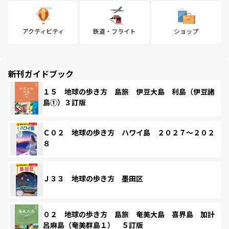
アクティビティ
鉄道・フライト
ショップ
新刊ガイドブック
１５ 地球の歩き方 島旅 伊豆大島 利島（伊豆諸
島①）３訂版
Ｃ０２ 地球の歩き方 ハワイ島 ２０２７～２０２
８
Ｊ３３ 地球の歩き方 墨田区
０２ 地球の歩き方 島旅 奄美大島 喜界島 加計
呂麻島（奄美群島１） ５訂版