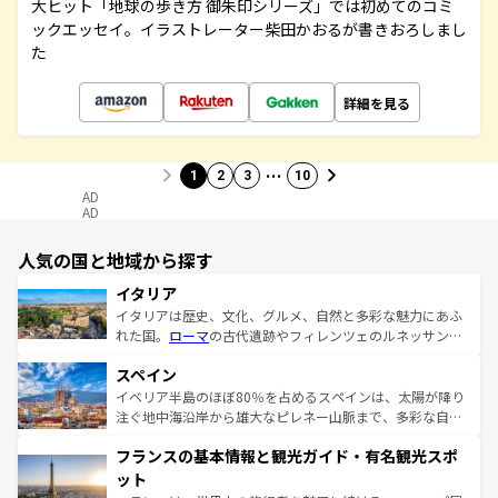
大ヒット「地球の歩き方 御朱印シリーズ」では初めてのコミ
ックエッセイ。イラストレーター柴田かおるが書きおろしまし
た
詳細を見る
…
1
2
3
10
AD
AD
人気の国と地域から探す
イタリア
イタリアは歴史、文化、グルメ、自然と多彩な魅力にあふ
れた国。
ローマ
の古代遺跡やフィレンツェのルネッサンス
美術、ヴェネツィアの運河など、歴史あるスポットはもち
スペイン
ろん、トスカーナの美しい田園風景やアマルフィ海岸の絶
景など、自然景観も見逃せない。観光の合間には、本場の
イベリア半島のほぼ80％を占めるスペインは、太陽が降り
ピザやパスタなど、絶品のイタリア料理を堪能することも
注ぐ地中海沿岸から雄大なピレネー山脈まで、多彩な自然
できる。朝目覚めてから夜眠るまで、すべての瞬間を楽し
と文化が詰まったヨーロッパ屈指の旅行先だ。多様な地域
フランスの基本情報と観光ガイド・有名観光スポ
ませてくれるイタリアで、忘れられない旅をしてみよう！
文化が根付くこの国では、情熱的なフラメンコ、熱気あふ
なお、新着のイタリア情報は
コンテンツ一覧
を参照してほ
れる闘牛、そして美味しいタパスが生活の一部となってい
ット
しい。
る。首都マドリードの洗練された雰囲気や、バルセロナの