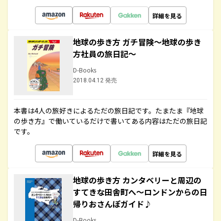
詳細を見る
地球の歩き方 ガチ冒険～地球の歩き
方社員の旅日記～
D-Books
2018.04.12 発売
本書は4人の旅好きによるただの旅日記です。たまたま『地球
の歩き方』で働いているだけで書いてある内容はただの旅日記
です。
詳細を見る
地球の歩き方 カンタベリーと周辺の
すてきな田舎町へ～ロンドンからの日
帰りおさんぽガイド♪
D-Books