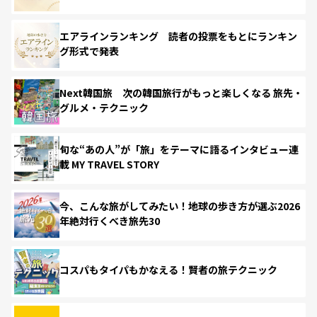
エアラインランキング 読者の投票をもとにランキン
グ形式で発表
Next韓国旅 次の韓国旅行がもっと楽しくなる 旅先・
グルメ・テクニック
旬な“あの人”が「旅」をテーマに語るインタビュー連
載 MY TRAVEL STORY
今、こんな旅がしてみたい！地球の歩き方が選ぶ2026
年絶対行くべき旅先30
コスパもタイパもかなえる！賢者の旅テクニック