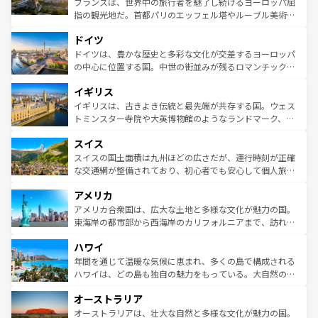
フランスは、世界中の旅行者を魅了し続けるヨーロッパ屈
アートに溢れた街角から、地方では古代ローマ遺跡や中世
指の観光地だ。首都パリのエッフェル塔やルーブル美術館
の城塞都市、穏やかなビーチリゾートまで多彩な表情を見
といった象徴的なスポットから、田舎町の古風な美しさま
せる。地方によって風土や気候が異なるスペインはその個
ドイツ
で、幅広い魅力が詰まっている。華麗な宮殿、歴史的な大
性で訪れる人を魅了する。 なお、新着のスペイン情報は
コ
聖堂、美しいビーチ、そして豊かな自然が、訪れる者を心
ドイツは、豊かな歴史と多彩な文化が交差するヨーロッパ
ンテンツ一覧
を参照してほしい。
から魅了する。また、フランスは美食の国としても知ら
の中心に位置する国。中世の街並みが残るロマンチック街
れ、フランス料理はユネスコ無形文化遺産にも登録されて
道から、未来を先取りするようなモダンな都市まで多様な
イギリス
いる。シャンパンの発祥地であるランス、プロヴァンスの
顔を持つこの国は、どこを歩いても飽きることがない。ベ
香り高いラベンダー畑など、多彩な楽しみ方が可能だ。さ
ルリンの文化的活気、バイエルン州のアルプスの絶景、そ
イギリスは、古きよき伝統と最先端が共存する国。ウェス
らに、パリ以外の地域にも魅力が溢れており、どの街角に
してライン川沿いのワイン畑といった風景は必見。ビール
トミンスター寺院や大英博物館のようなランドマーク、歴
も豊かな歴史と文化が息づいている。パリ以外の個性あふ
とソーセージを味わいながら地元の人と過ごす楽しい時間
史ある大学都市、美しい丘陵地帯や牧歌的な風景など、エ
れる地方に足を運ぶとそれぞれで全く異なる文化を体験で
スイス
は、お酒好きな人にはぜひ体験してほしい。 なお、新着の
リアごとに異なる魅力がある。また、優雅なアフタヌーン
きるだろう。 なお、新着のフランス情報は
コンテンツ一覧
ドイツ情報は
コンテンツ一覧
を参照してほしい。
ティー、ビール好きにはたまらない英国パブ、サッカー観
スイスの国土面積は九州ほどの広さだが、運行時刻が正確
を参照してほしい。
戦など、本場だからこそできる体験も豊富。イギリスを旅
な交通網が整備されており、初心者でも安心して個人旅行
して楽しみつくそう。 なお、新着のイギリス情報は
コンテ
を楽しめる。日本同様に時刻表どおりの旅が可能だ。中世
アメリカ
ンツ一覧
を参照してほしい。
の建物がそのまま残る町や、スイスならではのユニークな
博物館もあり、アルプス観光だけでなく町歩きも満喫する
アメリカ合衆国は、広大な土地と多様な文化が魅力の国。
ことができる。国民の所得が高いため物価も高いが、旅行
東海岸の都市部から西海岸のカリフォルニアまで、訪れる
者向けの交通パス提供のサービスもあり、うまく活用すれ
場所ごとに異なる風景と体験が待っている。ニューヨーク
ハワイ
ば市内交通費無料で観光を楽しむこともできる。 なお、新
のような巨大都市は、観光、ショッピング、エンターテイ
着のスイス情報は
コンテンツ一覧
を参照してほしい。
ンメントが詰まった刺激的なスポットだ。一方、アメリカ
年間を通じて温暖な気候に恵まれ、多くの島で構成される
西部には大自然が広がり、グランドキャニオンやイエロー
ハワイは、どの島も独自の魅力をもっている。大自然の神
ストーン国立公園といった絶景が堪能できる。さらに、南
秘を感じたいなら、火山が生み出した壮大な景観を誇るハ
オーストラリア
部のニューオーリンズでは、音楽と美食が融合した独特の
ワイ島は見逃せない。また、定番の観光地といえばオアフ
文化が魅力。旅行者はアメリカの各地域で異なる魅力を楽
島だが、静かな自然を求めるならマウイ島やカウアイ島が
オーストラリアは、壮大な自然と多様な文化が魅力の国。