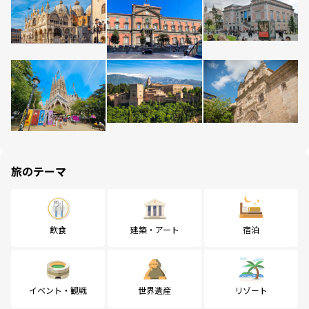
旅のテーマ
飲食
建築・アート
宿泊
イベント・観戦
世界遺産
リゾート