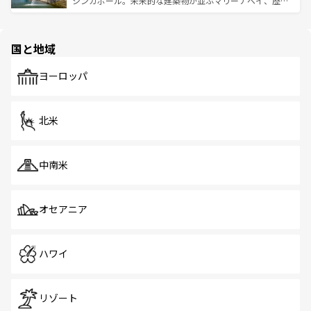
シンガポール。未来的な建築物が並ぶマリーナベイ、歴史
ける。 なお、新着のタイ情報は
コンテンツ一覧
を参照して
そう。 なお、新着の香港情報は
コンテンツ一覧
を参照して
と伝統を感じられるエスニックタウン、多数の緑豊かな公
ほしい。
ほしい。
園や自然保護区など、自然が調和した近代的な景観と文化
の多様性あふれるカラフルな町は、どこを歩いても新しい
国と地域
発見がある。さらに、治安のよさや充実した公共交通機関
も、旅行者にとっては魅力的なポイント。グルメも豊富
で、ホーカーズは地元の風情を楽しめる外せないスポット
ヨーロッパ
だ。訪れる人を飽きさせないシンガポールで、多様な魅力
を体感しよう。 なお、新着のシンガポール情報は
コンテン
ツ一覧
を参照してほしい。
北米
中南米
オセアニア
ハワイ
リゾート