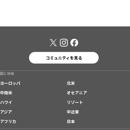
コミュニティを見る
国と地域
ヨーロッパ
北米
中南米
オセアニア
ハワイ
リゾート
アジア
中近東
アフリカ
日本