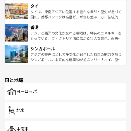
らではのナイトライフも堪能できる。あたたかいホスピタ
界遺産に登録された壮大な自然景観が点在し、都市部では
タイ
リティに包まれながら、韓国の多彩な魅力を心ゆくまで味
急速な発展と共に伝統が息づく。ハノイの古い町並みやホ
わってみてほしい。 なお、新着の韓国情報は
コンテンツ一
ーチミン市のフランス統治時代の建物も、独特の雰囲気を
タイは、東南アジアに位置する豊かな自然と歴史が息づく
覧
を参照してほしい。
醸し出している。また、バラエティの豊かさとおいしさで
国だ。首都バンコクは高層ビルが立ち並ぶ一方、伝統的な
世界中の食通を魅了してやまないベトナム料理も魅力のひ
寺院や市場がいたるところに点在し、古きよき文化と現代
香港
とつ。フォーやバインミー、ベトナムコーヒーなどは、ぜ
の活気が交差している。北部ではチェンマイなどの山岳地
ひ現地で味わいたい。どの地域を訪れてもあたたかい人々
帯で自然と触れ合い、南部ではプーケットやクラビの美し
アジアと西洋の文化が交わる香港は、特有のエネルギーを
が旅行者を迎えてくれるので、きっと忘れられない旅にな
いビーチでリゾート気分を楽しむことができる。タイ料理
もっている。ヴィクトリア湾に広がる壮大な景色、近未来
るはずだ。 なお、新着のベトナム情報は
コンテンツ一覧
を
は世界的に有名で、屋台から高級レストランまで味覚を刺
的なアートスポット、そして歴史と現代が融合した町並
参照してほしい。
シンガポール
激する。気候は一年中温暖で、どの季節にも異なる楽しみ
み、どこを訪れても感動するはず。観光スポットが密集し
が待っている。親しみやすいタイの人々、仏教を中心とし
ており、効率よく見どころを回れるのも魅力。息をのむよ
アジアの交差点として多文化が融合した独自の魅力を放つ
た文化、そして多様な観光資源が、訪れる旅人を魅了し続
うな絶景から文化的な体験まで、香港を存分に楽しみ尽く
シンガポール。未来的な建築物が並ぶマリーナベイ、歴史
ける。 なお、新着のタイ情報は
コンテンツ一覧
を参照して
そう。 なお、新着の香港情報は
コンテンツ一覧
を参照して
と伝統を感じられるエスニックタウン、多数の緑豊かな公
ほしい。
ほしい。
園や自然保護区など、自然が調和した近代的な景観と文化
の多様性あふれるカラフルな町は、どこを歩いても新しい
国と地域
発見がある。さらに、治安のよさや充実した公共交通機関
も、旅行者にとっては魅力的なポイント。グルメも豊富
で、ホーカーズは地元の風情を楽しめる外せないスポット
ヨーロッパ
だ。訪れる人を飽きさせないシンガポールで、多様な魅力
を体感しよう。 なお、新着のシンガポール情報は
コンテン
ツ一覧
を参照してほしい。
北米
中南米