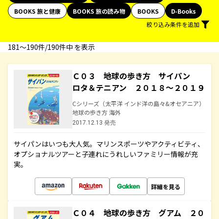
BOOKS 旅と健康
BOOKS 旅の読み物
BOOKS
D-Books
絞り込み条件を追加
181〜190件/190件中 を表示
Ｃ０３ 地球の歩き方 サイパン
ロタ＆テニアン ２０１８～２０１９
Cシリーズ（太平洋 インド洋の島々&オセアニア）
地球の歩き方 海外
2017.12.13 発売
サイパンはいつも大人気。マリンスポーツやアクティビティ、
オプショナルツアーと子連れにうれしいファミリー情報が充
実。
詳細を見る
Ｃ０４ 地球の歩き方 グアム ２０