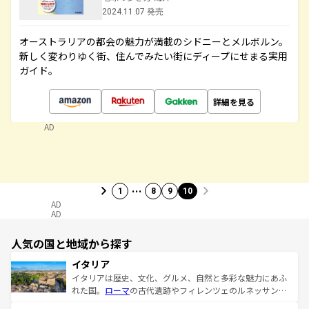
2024.11.07 発売
オーストラリアの都会の魅力が満載のシドニーとメルボルン。
新しく変わりゆく街、住んでみたい街にディープにせまる実用
ガイド。
詳細を見る
AD
…
1
8
9
10
AD
AD
人気の国と地域から探す
イタリア
イタリアは歴史、文化、グルメ、自然と多彩な魅力にあふ
れた国。
ローマ
の古代遺跡やフィレンツェのルネッサンス
美術、ヴェネツィアの運河など、歴史あるスポットはもち