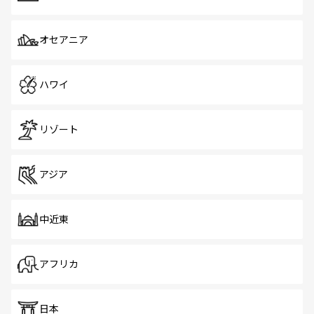
オセアニア
ハワイ
リゾート
アジア
中近東
アフリカ
日本