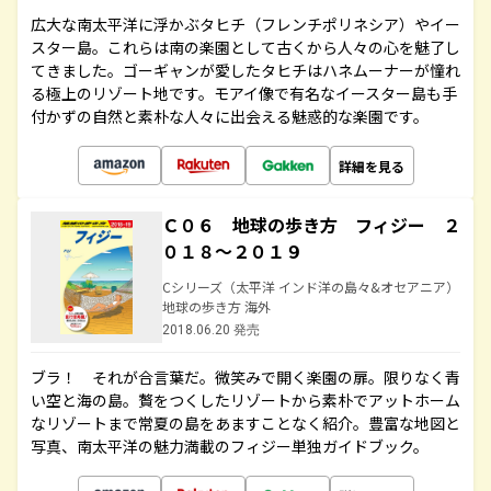
広大な南太平洋に浮かぶタヒチ（フレンチポリネシア）やイー
スター島。これらは南の楽園として古くから人々の心を魅了し
てきました。ゴーギャンが愛したタヒチはハネムーナーが憧れ
る極上のリゾート地です。モアイ像で有名なイースター島も手
付かずの自然と素朴な人々に出会える魅惑的な楽園です。
詳細を見る
Ｃ０６ 地球の歩き方 フィジー ２
０１８～２０１９
Cシリーズ（太平洋 インド洋の島々&オセアニア）
地球の歩き方 海外
2018.06.20 発売
ブラ！ それが合言葉だ。微笑みで開く楽園の扉。限りなく青
い空と海の島。贅をつくしたリゾートから素朴でアットホーム
なリゾートまで常夏の島をあますことなく紹介。豊富な地図と
写真、南太平洋の魅力満載のフィジー単独ガイドブック。