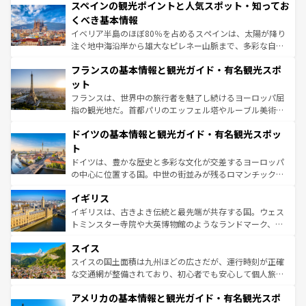
スペインの観光ポイントと人気スポット・知ってお
ろん、トスカーナの美しい田園風景やアマルフィ海岸の絶
景など、自然景観も見逃せない。観光の合間には、本場の
くべき基本情報
ピザやパスタなど、絶品のイタリア料理を堪能することも
イベリア半島のほぼ80％を占めるスペインは、太陽が降り
できる。朝目覚めてから夜眠るまで、すべての瞬間を楽し
注ぐ地中海沿岸から雄大なピレネー山脈まで、多彩な自然
ませてくれるイタリアで、忘れられない旅をしてみよう！
と文化が詰まったヨーロッパ屈指の旅行先だ。多様な地域
なお、新着のイタリア情報は
コンテンツ一覧
を参照してほ
フランスの基本情報と観光ガイド・有名観光スポ
文化が根付くこの国では、情熱的なフラメンコ、熱気あふ
しい。
れる闘牛、そして美味しいタパスが生活の一部となってい
ット
る。首都マドリードの洗練された雰囲気や、バルセロナの
フランスは、世界中の旅行者を魅了し続けるヨーロッパ屈
アートに溢れた街角から、地方では古代ローマ遺跡や中世
指の観光地だ。首都パリのエッフェル塔やルーブル美術館
の城塞都市、穏やかなビーチリゾートまで多彩な表情を見
といった象徴的なスポットから、田舎町の古風な美しさま
せる。地方によって風土や気候が異なるスペインはその個
ドイツの基本情報と観光ガイド・有名観光スポッ
で、幅広い魅力が詰まっている。華麗な宮殿、歴史的な大
性で訪れる人を魅了する。 なお、新着のスペイン情報は
コ
聖堂、美しいビーチ、そして豊かな自然が、訪れる者を心
ト
ンテンツ一覧
を参照してほしい。
から魅了する。また、フランスは美食の国としても知ら
ドイツは、豊かな歴史と多彩な文化が交差するヨーロッパ
れ、フランス料理はユネスコ無形文化遺産にも登録されて
の中心に位置する国。中世の街並みが残るロマンチック街
いる。シャンパンの発祥地であるランス、プロヴァンスの
道から、未来を先取りするようなモダンな都市まで多様な
香り高いラベンダー畑など、多彩な楽しみ方が可能だ。さ
イギリス
顔を持つこの国は、どこを歩いても飽きることがない。ベ
らに、パリ以外の地域にも魅力が溢れており、どの街角に
ルリンの文化的活気、バイエルン州のアルプスの絶景、そ
イギリスは、古きよき伝統と最先端が共存する国。ウェス
も豊かな歴史と文化が息づいている。パリ以外の個性あふ
してライン川沿いのワイン畑といった風景は必見。ビール
トミンスター寺院や大英博物館のようなランドマーク、歴
れる地方に足を運ぶとそれぞれで全く異なる文化を体験で
とソーセージを味わいながら地元の人と過ごす楽しい時間
史ある大学都市、美しい丘陵地帯や牧歌的な風景など、エ
きるだろう。 なお、新着のフランス情報は
コンテンツ一覧
スイス
は、お酒好きな人にはぜひ体験してほしい。 なお、新着の
リアごとに異なる魅力がある。また、優雅なアフタヌーン
を参照してほしい。
ドイツ情報は
コンテンツ一覧
を参照してほしい。
ティー、ビール好きにはたまらない英国パブ、サッカー観
スイスの国土面積は九州ほどの広さだが、運行時刻が正確
戦など、本場だからこそできる体験も豊富。イギリスを旅
な交通網が整備されており、初心者でも安心して個人旅行
して楽しみつくそう。 なお、新着のイギリス情報は
コンテ
を楽しめる。日本同様に時刻表どおりの旅が可能だ。中世
アメリカの基本情報と観光ガイド・有名観光スポ
ンツ一覧
を参照してほしい。
の建物がそのまま残る町や、スイスならではのユニークな