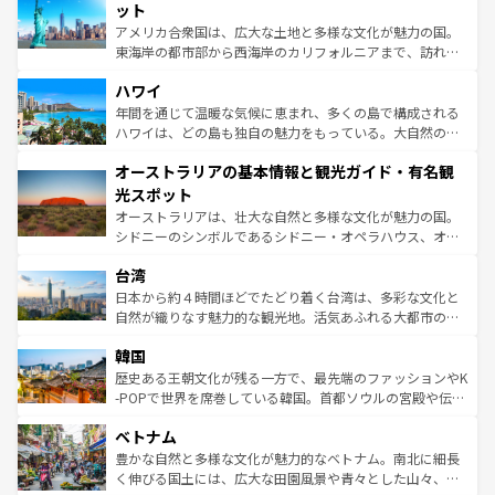
博物館もあり、アルプス観光だけでなく町歩きも満喫する
ット
ことができる。国民の所得が高いため物価も高いが、旅行
アメリカ合衆国は、広大な土地と多様な文化が魅力の国。
者向けの交通パス提供のサービスもあり、うまく活用すれ
東海岸の都市部から西海岸のカリフォルニアまで、訪れる
ば市内交通費無料で観光を楽しむこともできる。 なお、新
場所ごとに異なる風景と体験が待っている。ニューヨーク
着のスイス情報は
コンテンツ一覧
を参照してほしい。
ハワイ
のような巨大都市は、観光、ショッピング、エンターテイ
ンメントが詰まった刺激的なスポットだ。一方、アメリカ
年間を通じて温暖な気候に恵まれ、多くの島で構成される
西部には大自然が広がり、グランドキャニオンやイエロー
ハワイは、どの島も独自の魅力をもっている。大自然の神
ストーン国立公園といった絶景が堪能できる。さらに、南
秘を感じたいなら、火山が生み出した壮大な景観を誇るハ
オーストラリアの基本情報と観光ガイド・有名観
部のニューオーリンズでは、音楽と美食が融合した独特の
ワイ島は見逃せない。また、定番の観光地といえばオアフ
文化が魅力。旅行者はアメリカの各地域で異なる魅力を楽
島だが、静かな自然を求めるならマウイ島やカウアイ島が
光スポット
しみながら、その多様性と豊かな歴史を感じることができ
おすすめ。エメラルドグリーンに輝く海をはじめ、豊かな
オーストラリアは、壮大な自然と多様な文化が魅力の国。
るだろう。車でのロードトリップや列車の旅も、アメリカ
文化や歴史が息づいている。「アロハスピリット」と呼ば
シドニーのシンボルであるシドニー・オペラハウス、オー
ならではの贅沢な旅のスタイルだ。 なお、新着のアメリカ
れるおもてなしの心で訪れる人々を迎えてくれるハワイの
ストラリア東海岸北部に広がる大サンゴ礁地帯グレートバ
情報は
コンテンツ一覧
を参照してほしい。
人々、おいしいローカルフードやハワイアンミュージッ
台湾
リアリーフや大陸中央部にそびえるウルル（エアーズロッ
ク、伝統的なフラダンスなど、すべてがハワイの魅力を彩
ク）、タスマニアの美しい原生林やケアンズの熱帯雨林な
日本から約４時間ほどでたどり着く台湾は、多彩な文化と
っている。訪れるたびに新しい発見と感動が待っているハ
ど、見どころがたくさん。また、カフェやワイン、オージ
自然が織りなす魅力的な観光地。活気あふれる大都市の台
ワイを、存分に味わってほしい。 なお、新着のハワイ情報
ービーフなどの食文化も豊かで、美味しいものであふれて
北やノスタルジックな町並みが人気な九份（ジォウフェ
は
コンテンツ一覧
を参照してほしい。
韓国
いる。アクティビティも充実しており、サーフィンやダイ
ン）、静ひつな山岳地帯である台湾東部など、都市の喧騒
ビング、ハイキングなど、アウトドア好きにはたまらな
と山間の静けさが共存しており、訪れる人に新しい発見と
歴史ある王朝文化が残る一方で、最先端のファッションやK
い。オーストラリアの多彩な魅力を存分に味わいつくそ
驚きをもたらしてくれる。また、奥深い台湾の食文化も魅
-POPで世界を席巻している韓国。首都ソウルの宮殿や伝統
う。 なお、新着のオーストラリア情報は
コンテンツ一覧
を
力で、夜市などの屋台グルメから高級料理、ヘルシーで美
家屋が並ぶエリアでは韓国の歴史と文化に浸ることがで
参照してほしい。
ベトナム
容にもいいと評判のスイーツなど、バラエティ豊かな料理
き、地方に足を延ばせば四季折々の自然美を楽しむことが
が味わえる。 なお、新着の台湾情報は
コンテンツ一覧
を参
できる。そして、キムチや焼肉、絶品のストリートフード
豊かな自然と多様な文化が魅力的なベトナム。南北に細長
照してほしい。
まで、さまざまな韓国料理が待っている。夜には、韓国な
く伸びる国土には、広大な田園風景や青々とした山々、世