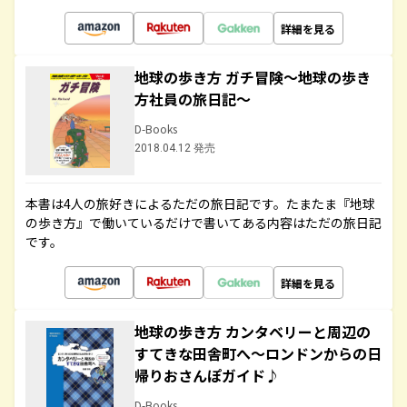
詳細を見る
地球の歩き方 ガチ冒険～地球の歩き
方社員の旅日記～
D-Books
2018.04.12 発売
本書は4人の旅好きによるただの旅日記です。たまたま『地球
の歩き方』で働いているだけで書いてある内容はただの旅日記
です。
詳細を見る
地球の歩き方 カンタベリーと周辺の
すてきな田舎町へ～ロンドンからの日
帰りおさんぽガイド♪
D-Books