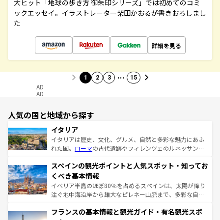
大ヒット「地球の歩き方 御朱印シリーズ」では初めてのコミ
ックエッセイ。イラストレーター柴田かおるが書きおろしまし
た
詳細を見る
…
1
2
3
15
AD
AD
人気の国と地域から探す
イタリア
イタリアは歴史、文化、グルメ、自然と多彩な魅力にあふ
れた国。
ローマ
の古代遺跡やフィレンツェのルネッサンス
美術、ヴェネツィアの運河など、歴史あるスポットはもち
スペインの観光ポイントと人気スポット・知ってお
ろん、トスカーナの美しい田園風景やアマルフィ海岸の絶
景など、自然景観も見逃せない。観光の合間には、本場の
くべき基本情報
ピザやパスタなど、絶品のイタリア料理を堪能することも
イベリア半島のほぼ80％を占めるスペインは、太陽が降り
できる。朝目覚めてから夜眠るまで、すべての瞬間を楽し
注ぐ地中海沿岸から雄大なピレネー山脈まで、多彩な自然
ませてくれるイタリアで、忘れられない旅をしてみよう！
と文化が詰まったヨーロッパ屈指の旅行先だ。多様な地域
なお、新着のイタリア情報は
コンテンツ一覧
を参照してほ
フランスの基本情報と観光ガイド・有名観光スポ
文化が根付くこの国では、情熱的なフラメンコ、熱気あふ
しい。