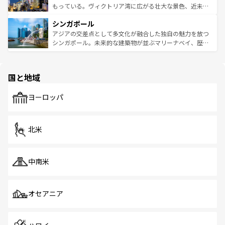
が旅行者を迎えてくれるので、きっと忘れられない旅にな
いビーチでリゾート気分を楽しむことができる。タイ料理
もっている。ヴィクトリア湾に広がる壮大な景色、近未来
るはずだ。 なお、新着のベトナム情報は
コンテンツ一覧
を
は世界的に有名で、屋台から高級レストランまで味覚を刺
的なアートスポット、そして歴史と現代が融合した町並
参照してほしい。
シンガポール
激する。気候は一年中温暖で、どの季節にも異なる楽しみ
み、どこを訪れても感動するはず。観光スポットが密集し
が待っている。親しみやすいタイの人々、仏教を中心とし
ており、効率よく見どころを回れるのも魅力。息をのむよ
アジアの交差点として多文化が融合した独自の魅力を放つ
た文化、そして多様な観光資源が、訪れる旅人を魅了し続
うな絶景から文化的な体験まで、香港を存分に楽しみ尽く
シンガポール。未来的な建築物が並ぶマリーナベイ、歴史
ける。 なお、新着のタイ情報は
コンテンツ一覧
を参照して
そう。 なお、新着の香港情報は
コンテンツ一覧
を参照して
と伝統を感じられるエスニックタウン、多数の緑豊かな公
ほしい。
ほしい。
園や自然保護区など、自然が調和した近代的な景観と文化
の多様性あふれるカラフルな町は、どこを歩いても新しい
国と地域
発見がある。さらに、治安のよさや充実した公共交通機関
も、旅行者にとっては魅力的なポイント。グルメも豊富
で、ホーカーズは地元の風情を楽しめる外せないスポット
ヨーロッパ
だ。訪れる人を飽きさせないシンガポールで、多様な魅力
を体感しよう。 なお、新着のシンガポール情報は
コンテン
ツ一覧
を参照してほしい。
北米
中南米
オセアニア