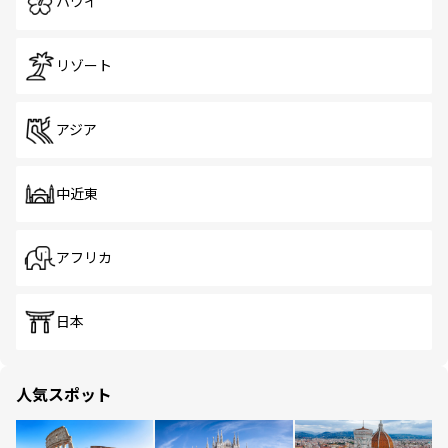
ハワイ
リゾート
アジア
中近東
アフリカ
日本
人気スポット