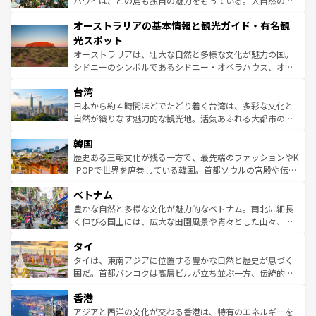
ハワイは、どの島も独自の魅力をもっている。大自然の神
ストーン国立公園といった絶景が堪能できる。さらに、南
秘を感じたいなら、火山が生み出した壮大な景観を誇るハ
オーストラリアの基本情報と観光ガイド・有名観
部のニューオーリンズでは、音楽と美食が融合した独特の
ワイ島は見逃せない。また、定番の観光地といえばオアフ
文化が魅力。旅行者はアメリカの各地域で異なる魅力を楽
島だが、静かな自然を求めるならマウイ島やカウアイ島が
光スポット
しみながら、その多様性と豊かな歴史を感じることができ
おすすめ。エメラルドグリーンに輝く海をはじめ、豊かな
オーストラリアは、壮大な自然と多様な文化が魅力の国。
るだろう。車でのロードトリップや列車の旅も、アメリカ
文化や歴史が息づいている。「アロハスピリット」と呼ば
シドニーのシンボルであるシドニー・オペラハウス、オー
ならではの贅沢な旅のスタイルだ。 なお、新着のアメリカ
れるおもてなしの心で訪れる人々を迎えてくれるハワイの
ストラリア東海岸北部に広がる大サンゴ礁地帯グレートバ
情報は
コンテンツ一覧
を参照してほしい。
人々、おいしいローカルフードやハワイアンミュージッ
台湾
リアリーフや大陸中央部にそびえるウルル（エアーズロッ
ク、伝統的なフラダンスなど、すべてがハワイの魅力を彩
ク）、タスマニアの美しい原生林やケアンズの熱帯雨林な
日本から約４時間ほどでたどり着く台湾は、多彩な文化と
っている。訪れるたびに新しい発見と感動が待っているハ
ど、見どころがたくさん。また、カフェやワイン、オージ
自然が織りなす魅力的な観光地。活気あふれる大都市の台
ワイを、存分に味わってほしい。 なお、新着のハワイ情報
ービーフなどの食文化も豊かで、美味しいものであふれて
北やノスタルジックな町並みが人気な九份（ジォウフェ
は
コンテンツ一覧
を参照してほしい。
韓国
いる。アクティビティも充実しており、サーフィンやダイ
ン）、静ひつな山岳地帯である台湾東部など、都市の喧騒
ビング、ハイキングなど、アウトドア好きにはたまらな
と山間の静けさが共存しており、訪れる人に新しい発見と
歴史ある王朝文化が残る一方で、最先端のファッションやK
い。オーストラリアの多彩な魅力を存分に味わいつくそ
驚きをもたらしてくれる。また、奥深い台湾の食文化も魅
-POPで世界を席巻している韓国。首都ソウルの宮殿や伝統
う。 なお、新着のオーストラリア情報は
コンテンツ一覧
を
力で、夜市などの屋台グルメから高級料理、ヘルシーで美
家屋が並ぶエリアでは韓国の歴史と文化に浸ることがで
参照してほしい。
ベトナム
容にもいいと評判のスイーツなど、バラエティ豊かな料理
き、地方に足を延ばせば四季折々の自然美を楽しむことが
が味わえる。 なお、新着の台湾情報は
コンテンツ一覧
を参
できる。そして、キムチや焼肉、絶品のストリートフード
豊かな自然と多様な文化が魅力的なベトナム。南北に細長
照してほしい。
まで、さまざまな韓国料理が待っている。夜には、韓国な
く伸びる国土には、広大な田園風景や青々とした山々、世
らではのナイトライフも堪能できる。あたたかいホスピタ
界遺産に登録された壮大な自然景観が点在し、都市部では
タイ
リティに包まれながら、韓国の多彩な魅力を心ゆくまで味
急速な発展と共に伝統が息づく。ハノイの古い町並みやホ
わってみてほしい。 なお、新着の韓国情報は
コンテンツ一
ーチミン市のフランス統治時代の建物も、独特の雰囲気を
タイは、東南アジアに位置する豊かな自然と歴史が息づく
覧
を参照してほしい。
醸し出している。また、バラエティの豊かさとおいしさで
国だ。首都バンコクは高層ビルが立ち並ぶ一方、伝統的な
世界中の食通を魅了してやまないベトナム料理も魅力のひ
寺院や市場がいたるところに点在し、古きよき文化と現代
香港
とつ。フォーやバインミー、ベトナムコーヒーなどは、ぜ
の活気が交差している。北部ではチェンマイなどの山岳地
ひ現地で味わいたい。どの地域を訪れてもあたたかい人々
帯で自然と触れ合い、南部ではプーケットやクラビの美し
アジアと西洋の文化が交わる香港は、特有のエネルギーを