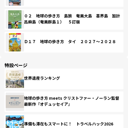
０２ 地球の歩き方 島旅 奄美大島 喜界島 加計
呂麻島（奄美群島１） ５訂版
Ｄ１７ 地球の歩き方 タイ ２０２７～２０２８
特設ページ
世界遺産ランキング
地球の歩き方 meets クリストファー・ノーラン監督
最新作『オデュッセイア』
準備も滞在もスマートに！ トラベルハック2026