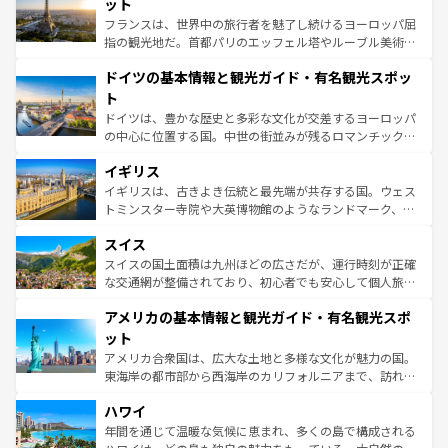
れる闘牛、そして美味しいタパスが生活の一部となってい
ット
る。首都マドリードの洗練された雰囲気や、バルセロナの
フランスは、世界中の旅行者を魅了し続けるヨーロッパ屈
アートに溢れた街角から、地方では古代ローマ遺跡や中世
指の観光地だ。首都パリのエッフェル塔やルーブル美術館
の城塞都市、穏やかなビーチリゾートまで多彩な表情を見
といった象徴的なスポットから、田舎町の古風な美しさま
せる。地方によって風土や気候が異なるスペインはその個
ドイツの基本情報と観光ガイド・有名観光スポッ
で、幅広い魅力が詰まっている。華麗な宮殿、歴史的な大
性で訪れる人を魅了する。 なお、新着のスペイン情報は
コ
聖堂、美しいビーチ、そして豊かな自然が、訪れる者を心
ト
ンテンツ一覧
を参照してほしい。
から魅了する。また、フランスは美食の国としても知ら
ドイツは、豊かな歴史と多彩な文化が交差するヨーロッパ
れ、フランス料理はユネスコ無形文化遺産にも登録されて
の中心に位置する国。中世の街並みが残るロマンチック街
いる。シャンパンの発祥地であるランス、プロヴァンスの
道から、未来を先取りするようなモダンな都市まで多様な
香り高いラベンダー畑など、多彩な楽しみ方が可能だ。さ
イギリス
顔を持つこの国は、どこを歩いても飽きることがない。ベ
らに、パリ以外の地域にも魅力が溢れており、どの街角に
ルリンの文化的活気、バイエルン州のアルプスの絶景、そ
イギリスは、古きよき伝統と最先端が共存する国。ウェス
も豊かな歴史と文化が息づいている。パリ以外の個性あふ
してライン川沿いのワイン畑といった風景は必見。ビール
トミンスター寺院や大英博物館のようなランドマーク、歴
れる地方に足を運ぶとそれぞれで全く異なる文化を体験で
とソーセージを味わいながら地元の人と過ごす楽しい時間
史ある大学都市、美しい丘陵地帯や牧歌的な風景など、エ
きるだろう。 なお、新着のフランス情報は
コンテンツ一覧
スイス
は、お酒好きな人にはぜひ体験してほしい。 なお、新着の
リアごとに異なる魅力がある。また、優雅なアフタヌーン
を参照してほしい。
ドイツ情報は
コンテンツ一覧
を参照してほしい。
ティー、ビール好きにはたまらない英国パブ、サッカー観
スイスの国土面積は九州ほどの広さだが、運行時刻が正確
戦など、本場だからこそできる体験も豊富。イギリスを旅
な交通網が整備されており、初心者でも安心して個人旅行
して楽しみつくそう。 なお、新着のイギリス情報は
コンテ
を楽しめる。日本同様に時刻表どおりの旅が可能だ。中世
アメリカの基本情報と観光ガイド・有名観光スポ
ンツ一覧
を参照してほしい。
の建物がそのまま残る町や、スイスならではのユニークな
博物館もあり、アルプス観光だけでなく町歩きも満喫する
ット
ことができる。国民の所得が高いため物価も高いが、旅行
アメリカ合衆国は、広大な土地と多様な文化が魅力の国。
者向けの交通パス提供のサービスもあり、うまく活用すれ
東海岸の都市部から西海岸のカリフォルニアまで、訪れる
ば市内交通費無料で観光を楽しむこともできる。 なお、新
場所ごとに異なる風景と体験が待っている。ニューヨーク
着のスイス情報は
コンテンツ一覧
を参照してほしい。
ハワイ
のような巨大都市は、観光、ショッピング、エンターテイ
ンメントが詰まった刺激的なスポットだ。一方、アメリカ
年間を通じて温暖な気候に恵まれ、多くの島で構成される
西部には大自然が広がり、グランドキャニオンやイエロー