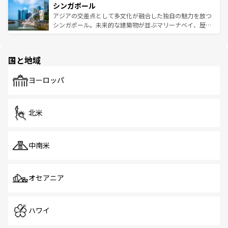
参照してほしい。
シンガポール
激する。気候は一年中温暖で、どの季節にも異なる楽しみ
み、どこを訪れても感動するはず。観光スポットが密集し
が待っている。親しみやすいタイの人々、仏教を中心とし
ており、効率よく見どころを回れるのも魅力。息をのむよ
アジアの交差点として多文化が融合した独自の魅力を放つ
た文化、そして多様な観光資源が、訪れる旅人を魅了し続
うな絶景から文化的な体験まで、香港を存分に楽しみ尽く
シンガポール。未来的な建築物が並ぶマリーナベイ、歴史
ける。 なお、新着のタイ情報は
コンテンツ一覧
を参照して
そう。 なお、新着の香港情報は
コンテンツ一覧
を参照して
と伝統を感じられるエスニックタウン、多数の緑豊かな公
ほしい。
ほしい。
園や自然保護区など、自然が調和した近代的な景観と文化
の多様性あふれるカラフルな町は、どこを歩いても新しい
国と地域
発見がある。さらに、治安のよさや充実した公共交通機関
も、旅行者にとっては魅力的なポイント。グルメも豊富
で、ホーカーズは地元の風情を楽しめる外せないスポット
ヨーロッパ
だ。訪れる人を飽きさせないシンガポールで、多様な魅力
を体感しよう。 なお、新着のシンガポール情報は
コンテン
ツ一覧
を参照してほしい。
北米
中南米
オセアニア
ハワイ