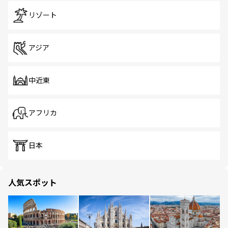
リゾート
アジア
中近東
アフリカ
日本
人気スポット