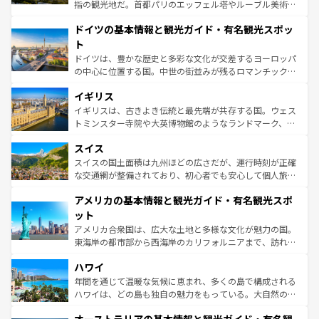
アートに溢れた街角から、地方では古代ローマ遺跡や中世
指の観光地だ。首都パリのエッフェル塔やルーブル美術館
の城塞都市、穏やかなビーチリゾートまで多彩な表情を見
といった象徴的なスポットから、田舎町の古風な美しさま
せる。地方によって風土や気候が異なるスペインはその個
ドイツの基本情報と観光ガイド・有名観光スポッ
で、幅広い魅力が詰まっている。華麗な宮殿、歴史的な大
性で訪れる人を魅了する。 なお、新着のスペイン情報は
コ
聖堂、美しいビーチ、そして豊かな自然が、訪れる者を心
ト
ンテンツ一覧
を参照してほしい。
から魅了する。また、フランスは美食の国としても知ら
ドイツは、豊かな歴史と多彩な文化が交差するヨーロッパ
れ、フランス料理はユネスコ無形文化遺産にも登録されて
の中心に位置する国。中世の街並みが残るロマンチック街
いる。シャンパンの発祥地であるランス、プロヴァンスの
道から、未来を先取りするようなモダンな都市まで多様な
香り高いラベンダー畑など、多彩な楽しみ方が可能だ。さ
イギリス
顔を持つこの国は、どこを歩いても飽きることがない。ベ
らに、パリ以外の地域にも魅力が溢れており、どの街角に
ルリンの文化的活気、バイエルン州のアルプスの絶景、そ
イギリスは、古きよき伝統と最先端が共存する国。ウェス
も豊かな歴史と文化が息づいている。パリ以外の個性あふ
してライン川沿いのワイン畑といった風景は必見。ビール
トミンスター寺院や大英博物館のようなランドマーク、歴
れる地方に足を運ぶとそれぞれで全く異なる文化を体験で
とソーセージを味わいながら地元の人と過ごす楽しい時間
史ある大学都市、美しい丘陵地帯や牧歌的な風景など、エ
きるだろう。 なお、新着のフランス情報は
コンテンツ一覧
スイス
は、お酒好きな人にはぜひ体験してほしい。 なお、新着の
リアごとに異なる魅力がある。また、優雅なアフタヌーン
を参照してほしい。
ドイツ情報は
コンテンツ一覧
を参照してほしい。
ティー、ビール好きにはたまらない英国パブ、サッカー観
スイスの国土面積は九州ほどの広さだが、運行時刻が正確
戦など、本場だからこそできる体験も豊富。イギリスを旅
な交通網が整備されており、初心者でも安心して個人旅行
して楽しみつくそう。 なお、新着のイギリス情報は
コンテ
を楽しめる。日本同様に時刻表どおりの旅が可能だ。中世
アメリカの基本情報と観光ガイド・有名観光スポ
ンツ一覧
を参照してほしい。
の建物がそのまま残る町や、スイスならではのユニークな
博物館もあり、アルプス観光だけでなく町歩きも満喫する
ット
ことができる。国民の所得が高いため物価も高いが、旅行
アメリカ合衆国は、広大な土地と多様な文化が魅力の国。
者向けの交通パス提供のサービスもあり、うまく活用すれ
東海岸の都市部から西海岸のカリフォルニアまで、訪れる
ば市内交通費無料で観光を楽しむこともできる。 なお、新
場所ごとに異なる風景と体験が待っている。ニューヨーク
着のスイス情報は
コンテンツ一覧
を参照してほしい。
ハワイ
のような巨大都市は、観光、ショッピング、エンターテイ
ンメントが詰まった刺激的なスポットだ。一方、アメリカ
年間を通じて温暖な気候に恵まれ、多くの島で構成される
西部には大自然が広がり、グランドキャニオンやイエロー
ハワイは、どの島も独自の魅力をもっている。大自然の神
ストーン国立公園といった絶景が堪能できる。さらに、南
秘を感じたいなら、火山が生み出した壮大な景観を誇るハ
部のニューオーリンズでは、音楽と美食が融合した独特の