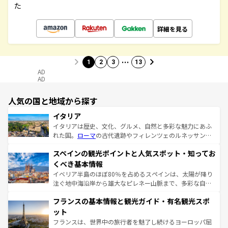
た
詳細を見る
…
1
2
3
13
AD
AD
人気の国と地域から探す
イタリア
イタリアは歴史、文化、グルメ、自然と多彩な魅力にあふ
れた国。
ローマ
の古代遺跡やフィレンツェのルネッサンス
美術、ヴェネツィアの運河など、歴史あるスポットはもち
スペインの観光ポイントと人気スポット・知ってお
ろん、トスカーナの美しい田園風景やアマルフィ海岸の絶
景など、自然景観も見逃せない。観光の合間には、本場の
くべき基本情報
ピザやパスタなど、絶品のイタリア料理を堪能することも
イベリア半島のほぼ80％を占めるスペインは、太陽が降り
できる。朝目覚めてから夜眠るまで、すべての瞬間を楽し
注ぐ地中海沿岸から雄大なピレネー山脈まで、多彩な自然
ませてくれるイタリアで、忘れられない旅をしてみよう！
と文化が詰まったヨーロッパ屈指の旅行先だ。多様な地域
なお、新着のイタリア情報は
コンテンツ一覧
を参照してほ
フランスの基本情報と観光ガイド・有名観光スポ
文化が根付くこの国では、情熱的なフラメンコ、熱気あふ
しい。
れる闘牛、そして美味しいタパスが生活の一部となってい
ット
る。首都マドリードの洗練された雰囲気や、バルセロナの
フランスは、世界中の旅行者を魅了し続けるヨーロッパ屈