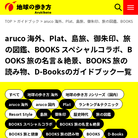
TOP
ガイドブック
aruco 海外、Plat、島旅、御朱印、旅の図鑑、BOOKS
aruco 海外、Plat、島旅、御朱印、旅
の図鑑、BOOKS スペシャルコラボ、B
OOKS 旅の名言＆絶景、BOOKS 旅の
読み物、D-Booksのガイドブック一覧
すべて
地球の歩き方 海外
地球の歩き方 Jシリーズ（国内）
aruco 海外
aruco 国内
Plat
ランキング&テクニック
Resort Style
島旅
御朱印
歴史時代
旅の図鑑
BOOKS スペシャルコラボ
BOOKS 旅の名言＆絶景
BOOKS 旅と健康
BOOKS 旅の読み物
BOOKS
D-Books