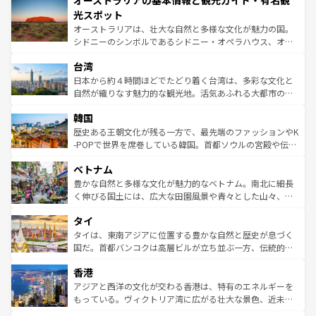
オーストラリアの基本情報と観光ガイド・有名観
ワイ島は見逃せない。また、定番の観光地といえばオアフ
文化が魅力。旅行者はアメリカの各地域で異なる魅力を楽
島だが、静かな自然を求めるならマウイ島やカウアイ島が
光スポット
しみながら、その多様性と豊かな歴史を感じることができ
おすすめ。エメラルドグリーンに輝く海をはじめ、豊かな
オーストラリアは、壮大な自然と多様な文化が魅力の国。
るだろう。車でのロードトリップや列車の旅も、アメリカ
文化や歴史が息づいている。「アロハスピリット」と呼ば
シドニーのシンボルであるシドニー・オペラハウス、オー
ならではの贅沢な旅のスタイルだ。 なお、新着のアメリカ
れるおもてなしの心で訪れる人々を迎えてくれるハワイの
ストラリア東海岸北部に広がる大サンゴ礁地帯グレートバ
情報は
コンテンツ一覧
を参照してほしい。
人々、おいしいローカルフードやハワイアンミュージッ
台湾
リアリーフや大陸中央部にそびえるウルル（エアーズロッ
ク、伝統的なフラダンスなど、すべてがハワイの魅力を彩
ク）、タスマニアの美しい原生林やケアンズの熱帯雨林な
日本から約４時間ほどでたどり着く台湾は、多彩な文化と
っている。訪れるたびに新しい発見と感動が待っているハ
ど、見どころがたくさん。また、カフェやワイン、オージ
自然が織りなす魅力的な観光地。活気あふれる大都市の台
ワイを、存分に味わってほしい。 なお、新着のハワイ情報
ービーフなどの食文化も豊かで、美味しいものであふれて
北やノスタルジックな町並みが人気な九份（ジォウフェ
は
コンテンツ一覧
を参照してほしい。
韓国
いる。アクティビティも充実しており、サーフィンやダイ
ン）、静ひつな山岳地帯である台湾東部など、都市の喧騒
ビング、ハイキングなど、アウトドア好きにはたまらな
と山間の静けさが共存しており、訪れる人に新しい発見と
歴史ある王朝文化が残る一方で、最先端のファッションやK
い。オーストラリアの多彩な魅力を存分に味わいつくそ
驚きをもたらしてくれる。また、奥深い台湾の食文化も魅
-POPで世界を席巻している韓国。首都ソウルの宮殿や伝統
う。 なお、新着のオーストラリア情報は
コンテンツ一覧
を
力で、夜市などの屋台グルメから高級料理、ヘルシーで美
家屋が並ぶエリアでは韓国の歴史と文化に浸ることがで
参照してほしい。
ベトナム
容にもいいと評判のスイーツなど、バラエティ豊かな料理
き、地方に足を延ばせば四季折々の自然美を楽しむことが
が味わえる。 なお、新着の台湾情報は
コンテンツ一覧
を参
できる。そして、キムチや焼肉、絶品のストリートフード
豊かな自然と多様な文化が魅力的なベトナム。南北に細長
照してほしい。
まで、さまざまな韓国料理が待っている。夜には、韓国な
く伸びる国土には、広大な田園風景や青々とした山々、世
らではのナイトライフも堪能できる。あたたかいホスピタ
界遺産に登録された壮大な自然景観が点在し、都市部では
タイ
リティに包まれながら、韓国の多彩な魅力を心ゆくまで味
急速な発展と共に伝統が息づく。ハノイの古い町並みやホ
わってみてほしい。 なお、新着の韓国情報は
コンテンツ一
ーチミン市のフランス統治時代の建物も、独特の雰囲気を
タイは、東南アジアに位置する豊かな自然と歴史が息づく
覧
を参照してほしい。
醸し出している。また、バラエティの豊かさとおいしさで
国だ。首都バンコクは高層ビルが立ち並ぶ一方、伝統的な
世界中の食通を魅了してやまないベトナム料理も魅力のひ
寺院や市場がいたるところに点在し、古きよき文化と現代
香港
とつ。フォーやバインミー、ベトナムコーヒーなどは、ぜ
の活気が交差している。北部ではチェンマイなどの山岳地
ひ現地で味わいたい。どの地域を訪れてもあたたかい人々
帯で自然と触れ合い、南部ではプーケットやクラビの美し
アジアと西洋の文化が交わる香港は、特有のエネルギーを
が旅行者を迎えてくれるので、きっと忘れられない旅にな
いビーチでリゾート気分を楽しむことができる。タイ料理
もっている。ヴィクトリア湾に広がる壮大な景色、近未来
るはずだ。 なお、新着のベトナム情報は
コンテンツ一覧
を
は世界的に有名で、屋台から高級レストランまで味覚を刺
的なアートスポット、そして歴史と現代が融合した町並