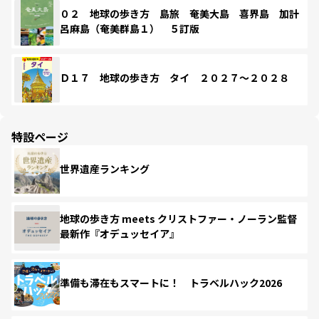
０２ 地球の歩き方 島旅 奄美大島 喜界島 加計
呂麻島（奄美群島１） ５訂版
Ｄ１７ 地球の歩き方 タイ ２０２７～２０２８
特設ページ
世界遺産ランキング
地球の歩き方 meets クリストファー・ノーラン監督
最新作『オデュッセイア』
準備も滞在もスマートに！ トラベルハック2026