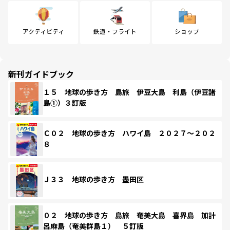
アクティビティ
鉄道・フライト
ショップ
新刊ガイドブック
１５ 地球の歩き方 島旅 伊豆大島 利島（伊豆諸
島①）３訂版
Ｃ０２ 地球の歩き方 ハワイ島 ２０２７～２０２
８
Ｊ３３ 地球の歩き方 墨田区
０２ 地球の歩き方 島旅 奄美大島 喜界島 加計
呂麻島（奄美群島１） ５訂版