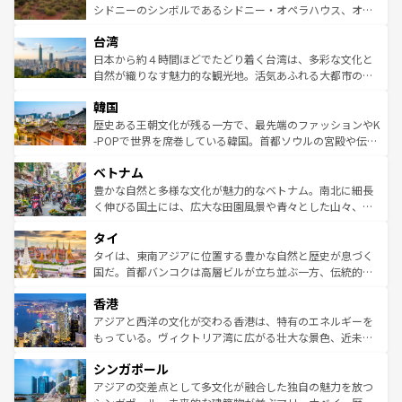
しみながら、その多様性と豊かな歴史を感じることができ
おすすめ。エメラルドグリーンに輝く海をはじめ、豊かな
シドニーのシンボルであるシドニー・オペラハウス、オー
るだろう。車でのロードトリップや列車の旅も、アメリカ
文化や歴史が息づいている。「アロハスピリット」と呼ば
ストラリア東海岸北部に広がる大サンゴ礁地帯グレートバ
ならではの贅沢な旅のスタイルだ。 なお、新着のアメリカ
台湾
れるおもてなしの心で訪れる人々を迎えてくれるハワイの
リアリーフや大陸中央部にそびえるウルル（エアーズロッ
情報は
コンテンツ一覧
を参照してほしい。
人々、おいしいローカルフードやハワイアンミュージッ
ク）、タスマニアの美しい原生林やケアンズの熱帯雨林な
日本から約４時間ほどでたどり着く台湾は、多彩な文化と
ク、伝統的なフラダンスなど、すべてがハワイの魅力を彩
ど、見どころがたくさん。また、カフェやワイン、オージ
自然が織りなす魅力的な観光地。活気あふれる大都市の台
っている。訪れるたびに新しい発見と感動が待っているハ
ービーフなどの食文化も豊かで、美味しいものであふれて
北やノスタルジックな町並みが人気な九份（ジォウフェ
ワイを、存分に味わってほしい。 なお、新着のハワイ情報
韓国
いる。アクティビティも充実しており、サーフィンやダイ
ン）、静ひつな山岳地帯である台湾東部など、都市の喧騒
は
コンテンツ一覧
を参照してほしい。
ビング、ハイキングなど、アウトドア好きにはたまらな
と山間の静けさが共存しており、訪れる人に新しい発見と
歴史ある王朝文化が残る一方で、最先端のファッションやK
い。オーストラリアの多彩な魅力を存分に味わいつくそ
驚きをもたらしてくれる。また、奥深い台湾の食文化も魅
-POPで世界を席巻している韓国。首都ソウルの宮殿や伝統
う。 なお、新着のオーストラリア情報は
コンテンツ一覧
を
力で、夜市などの屋台グルメから高級料理、ヘルシーで美
家屋が並ぶエリアでは韓国の歴史と文化に浸ることがで
参照してほしい。
ベトナム
容にもいいと評判のスイーツなど、バラエティ豊かな料理
き、地方に足を延ばせば四季折々の自然美を楽しむことが
が味わえる。 なお、新着の台湾情報は
コンテンツ一覧
を参
できる。そして、キムチや焼肉、絶品のストリートフード
豊かな自然と多様な文化が魅力的なベトナム。南北に細長
照してほしい。
まで、さまざまな韓国料理が待っている。夜には、韓国な
く伸びる国土には、広大な田園風景や青々とした山々、世
らではのナイトライフも堪能できる。あたたかいホスピタ
界遺産に登録された壮大な自然景観が点在し、都市部では
タイ
リティに包まれながら、韓国の多彩な魅力を心ゆくまで味
急速な発展と共に伝統が息づく。ハノイの古い町並みやホ
わってみてほしい。 なお、新着の韓国情報は
コンテンツ一
ーチミン市のフランス統治時代の建物も、独特の雰囲気を
タイは、東南アジアに位置する豊かな自然と歴史が息づく
覧
を参照してほしい。
醸し出している。また、バラエティの豊かさとおいしさで
国だ。首都バンコクは高層ビルが立ち並ぶ一方、伝統的な
世界中の食通を魅了してやまないベトナム料理も魅力のひ
寺院や市場がいたるところに点在し、古きよき文化と現代
香港
とつ。フォーやバインミー、ベトナムコーヒーなどは、ぜ
の活気が交差している。北部ではチェンマイなどの山岳地
ひ現地で味わいたい。どの地域を訪れてもあたたかい人々
帯で自然と触れ合い、南部ではプーケットやクラビの美し
アジアと西洋の文化が交わる香港は、特有のエネルギーを
が旅行者を迎えてくれるので、きっと忘れられない旅にな
いビーチでリゾート気分を楽しむことができる。タイ料理
もっている。ヴィクトリア湾に広がる壮大な景色、近未来
るはずだ。 なお、新着のベトナム情報は
コンテンツ一覧
を
は世界的に有名で、屋台から高級レストランまで味覚を刺
的なアートスポット、そして歴史と現代が融合した町並
参照してほしい。
シンガポール
激する。気候は一年中温暖で、どの季節にも異なる楽しみ
み、どこを訪れても感動するはず。観光スポットが密集し
が待っている。親しみやすいタイの人々、仏教を中心とし
ており、効率よく見どころを回れるのも魅力。息をのむよ
アジアの交差点として多文化が融合した独自の魅力を放つ
た文化、そして多様な観光資源が、訪れる旅人を魅了し続
うな絶景から文化的な体験まで、香港を存分に楽しみ尽く