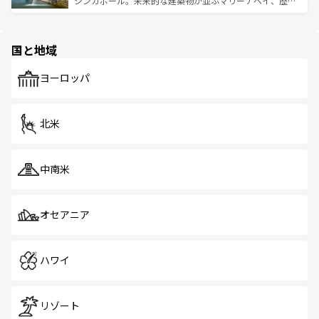
シンガポール。未来的な建築物が並ぶマリーナベイ、歴史
ける。 なお、新着のタイ情報は
コンテンツ一覧
を参照して
そう。 なお、新着の香港情報は
コンテンツ一覧
を参照して
と伝統を感じられるエスニックタウン、多数の緑豊かな公
ほしい。
ほしい。
園や自然保護区など、自然が調和した近代的な景観と文化
の多様性あふれるカラフルな町は、どこを歩いても新しい
国と地域
発見がある。さらに、治安のよさや充実した公共交通機関
も、旅行者にとっては魅力的なポイント。グルメも豊富
で、ホーカーズは地元の風情を楽しめる外せないスポット
ヨーロッパ
だ。訪れる人を飽きさせないシンガポールで、多様な魅力
を体感しよう。 なお、新着のシンガポール情報は
コンテン
ツ一覧
を参照してほしい。
北米
中南米
オセアニア
ハワイ
リゾート