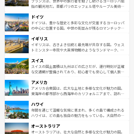
フランスは、世界中の旅行者を魅了し続けるヨーロッパ屈
アートに溢れた街角から、地方では古代ローマ遺跡や中世
指の観光地だ。首都パリのエッフェル塔やルーブル美術館
の城塞都市、穏やかなビーチリゾートまで多彩な表情を見
といった象徴的なスポットから、田舎町の古風な美しさま
せる。地方によって風土や気候が異なるスペインはその個
ドイツ
で、幅広い魅力が詰まっている。華麗な宮殿、歴史的な大
性で訪れる人を魅了する。 なお、新着のスペイン情報は
コ
聖堂、美しいビーチ、そして豊かな自然が、訪れる者を心
ドイツは、豊かな歴史と多彩な文化が交差するヨーロッパ
ンテンツ一覧
を参照してほしい。
から魅了する。また、フランスは美食の国としても知ら
の中心に位置する国。中世の街並みが残るロマンチック街
れ、フランス料理はユネスコ無形文化遺産にも登録されて
道から、未来を先取りするようなモダンな都市まで多様な
イギリス
いる。シャンパンの発祥地であるランス、プロヴァンスの
顔を持つこの国は、どこを歩いても飽きることがない。ベ
香り高いラベンダー畑など、多彩な楽しみ方が可能だ。さ
ルリンの文化的活気、バイエルン州のアルプスの絶景、そ
イギリスは、古きよき伝統と最先端が共存する国。ウェス
らに、パリ以外の地域にも魅力が溢れており、どの街角に
してライン川沿いのワイン畑といった風景は必見。ビール
トミンスター寺院や大英博物館のようなランドマーク、歴
も豊かな歴史と文化が息づいている。パリ以外の個性あふ
とソーセージを味わいながら地元の人と過ごす楽しい時間
史ある大学都市、美しい丘陵地帯や牧歌的な風景など、エ
れる地方に足を運ぶとそれぞれで全く異なる文化を体験で
スイス
は、お酒好きな人にはぜひ体験してほしい。 なお、新着の
リアごとに異なる魅力がある。また、優雅なアフタヌーン
きるだろう。 なお、新着のフランス情報は
コンテンツ一覧
ドイツ情報は
コンテンツ一覧
を参照してほしい。
ティー、ビール好きにはたまらない英国パブ、サッカー観
スイスの国土面積は九州ほどの広さだが、運行時刻が正確
を参照してほしい。
戦など、本場だからこそできる体験も豊富。イギリスを旅
な交通網が整備されており、初心者でも安心して個人旅行
して楽しみつくそう。 なお、新着のイギリス情報は
コンテ
を楽しめる。日本同様に時刻表どおりの旅が可能だ。中世
アメリカ
ンツ一覧
を参照してほしい。
の建物がそのまま残る町や、スイスならではのユニークな
博物館もあり、アルプス観光だけでなく町歩きも満喫する
アメリカ合衆国は、広大な土地と多様な文化が魅力の国。
ことができる。国民の所得が高いため物価も高いが、旅行
東海岸の都市部から西海岸のカリフォルニアまで、訪れる
者向けの交通パス提供のサービスもあり、うまく活用すれ
場所ごとに異なる風景と体験が待っている。ニューヨーク
ハワイ
ば市内交通費無料で観光を楽しむこともできる。 なお、新
のような巨大都市は、観光、ショッピング、エンターテイ
着のスイス情報は
コンテンツ一覧
を参照してほしい。
ンメントが詰まった刺激的なスポットだ。一方、アメリカ
年間を通じて温暖な気候に恵まれ、多くの島で構成される
西部には大自然が広がり、グランドキャニオンやイエロー
ハワイは、どの島も独自の魅力をもっている。大自然の神
ストーン国立公園といった絶景が堪能できる。さらに、南
秘を感じたいなら、火山が生み出した壮大な景観を誇るハ
オーストラリア
部のニューオーリンズでは、音楽と美食が融合した独特の
ワイ島は見逃せない。また、定番の観光地といえばオアフ
文化が魅力。旅行者はアメリカの各地域で異なる魅力を楽
島だが、静かな自然を求めるならマウイ島やカウアイ島が
オーストラリアは、壮大な自然と多様な文化が魅力の国。