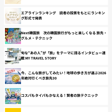
エアラインランキング 読者の投票をもとにランキン
グ形式で発表
Next韓国旅 次の韓国旅行がもっと楽しくなる 旅先・
グルメ・テクニック
旬な“あの人”が「旅」をテーマに語るインタビュー連
載 MY TRAVEL STORY
今、こんな旅がしてみたい！地球の歩き方が選ぶ2026
年絶対行くべき旅先30
コスパもタイパもかなえる！賢者の旅テクニック