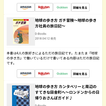
詳細を見る
地球の歩き方 ガチ冒険～地球の歩き
方社員の旅日記～
D-Books
2018.04.12 発売
本書は4人の旅好きによるただの旅日記です。たまたま『地球
の歩き方』で働いているだけで書いてある内容はただの旅日記
です。
詳細を見る
地球の歩き方 カンタベリーと周辺の
すてきな田舎町へ～ロンドンからの日
帰りおさんぽガイド♪
D-Books