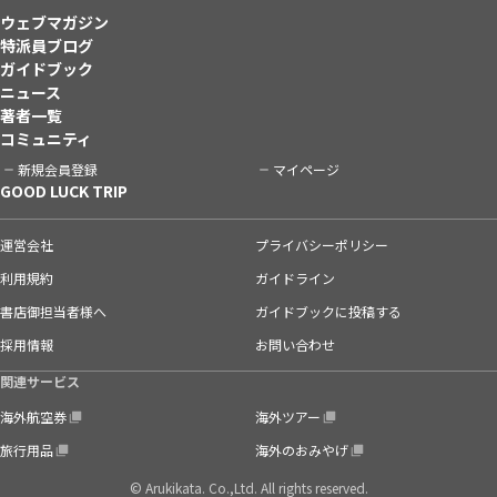
ウェブマガジン
特派員ブログ
ガイドブック
ニュース
著者一覧
コミュニティ
新規会員登録
マイページ
GOOD LUCK TRIP
運営会社
プライバシーポリシー
利用規約
ガイドライン
書店御担当者様へ
ガイドブックに投稿する
採用情報
お問い合わせ
関連サービス
海外航空券
海外ツアー
旅行用品
海外のおみやげ
© Arukikata. Co.,Ltd. All rights reserved.