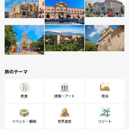
旅のテーマ
飲食
建築・アート
宿泊
イベント・観戦
世界遺産
リゾート