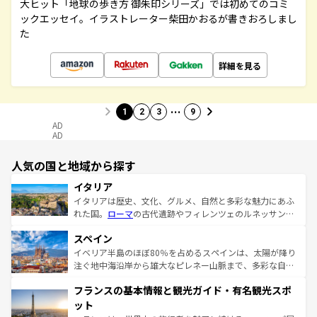
大ヒット「地球の歩き方 御朱印シリーズ」では初めてのコミ
ックエッセイ。イラストレーター柴田かおるが書きおろしまし
た
詳細を見る
…
1
2
3
9
AD
AD
人気の国と地域から探す
イタリア
イタリアは歴史、文化、グルメ、自然と多彩な魅力にあふ
れた国。
ローマ
の古代遺跡やフィレンツェのルネッサンス
美術、ヴェネツィアの運河など、歴史あるスポットはもち
スペイン
ろん、トスカーナの美しい田園風景やアマルフィ海岸の絶
景など、自然景観も見逃せない。観光の合間には、本場の
イベリア半島のほぼ80％を占めるスペインは、太陽が降り
ピザやパスタなど、絶品のイタリア料理を堪能することも
注ぐ地中海沿岸から雄大なピレネー山脈まで、多彩な自然
できる。朝目覚めてから夜眠るまで、すべての瞬間を楽し
と文化が詰まったヨーロッパ屈指の旅行先だ。多様な地域
フランスの基本情報と観光ガイド・有名観光スポ
ませてくれるイタリアで、忘れられない旅をしてみよう！
文化が根付くこの国では、情熱的なフラメンコ、熱気あふ
なお、新着のイタリア情報は
コンテンツ一覧
を参照してほ
れる闘牛、そして美味しいタパスが生活の一部となってい
ット
しい。
る。首都マドリードの洗練された雰囲気や、バルセロナの