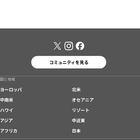
コミュニティを見る
国と地域
ヨーロッパ
北米
中南米
オセアニア
ハワイ
リゾート
アジア
中近東
アフリカ
日本