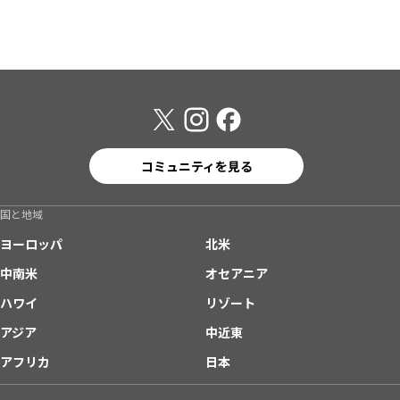
コミュニティを見る
国と地域
ヨーロッパ
北米
中南米
オセアニア
ハワイ
リゾート
アジア
中近東
アフリカ
日本