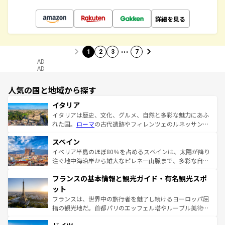
詳細を見る
…
1
2
3
7
AD
AD
人気の国と地域から探す
イタリア
イタリアは歴史、文化、グルメ、自然と多彩な魅力にあふ
れた国。
ローマ
の古代遺跡やフィレンツェのルネッサンス
美術、ヴェネツィアの運河など、歴史あるスポットはもち
スペイン
ろん、トスカーナの美しい田園風景やアマルフィ海岸の絶
景など、自然景観も見逃せない。観光の合間には、本場の
イベリア半島のほぼ80％を占めるスペインは、太陽が降り
ピザやパスタなど、絶品のイタリア料理を堪能することも
注ぐ地中海沿岸から雄大なピレネー山脈まで、多彩な自然
できる。朝目覚めてから夜眠るまで、すべての瞬間を楽し
と文化が詰まったヨーロッパ屈指の旅行先だ。多様な地域
フランスの基本情報と観光ガイド・有名観光スポ
ませてくれるイタリアで、忘れられない旅をしてみよう！
文化が根付くこの国では、情熱的なフラメンコ、熱気あふ
なお、新着のイタリア情報は
コンテンツ一覧
を参照してほ
れる闘牛、そして美味しいタパスが生活の一部となってい
ット
しい。
る。首都マドリードの洗練された雰囲気や、バルセロナの
フランスは、世界中の旅行者を魅了し続けるヨーロッパ屈
アートに溢れた街角から、地方では古代ローマ遺跡や中世
指の観光地だ。首都パリのエッフェル塔やルーブル美術館
の城塞都市、穏やかなビーチリゾートまで多彩な表情を見
といった象徴的なスポットから、田舎町の古風な美しさま
せる。地方によって風土や気候が異なるスペインはその個