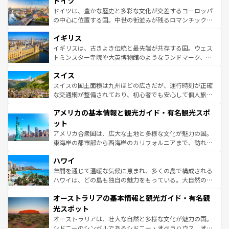
ドイツ
で、幅広い魅力が詰まっている。華麗な宮殿、歴史的な大
性で訪れる人を魅了する。 なお、新着のスペイン情報は
コ
聖堂、美しいビーチ、そして豊かな自然が、訪れる者を心
ドイツは、豊かな歴史と多彩な文化が交差するヨーロッパ
ンテンツ一覧
を参照してほしい。
から魅了する。また、フランスは美食の国としても知ら
の中心に位置する国。中世の街並みが残るロマンチック街
れ、フランス料理はユネスコ無形文化遺産にも登録されて
道から、未来を先取りするようなモダンな都市まで多様な
イギリス
いる。シャンパンの発祥地であるランス、プロヴァンスの
顔を持つこの国は、どこを歩いても飽きることがない。ベ
香り高いラベンダー畑など、多彩な楽しみ方が可能だ。さ
ルリンの文化的活気、バイエルン州のアルプスの絶景、そ
イギリスは、古きよき伝統と最先端が共存する国。ウェス
らに、パリ以外の地域にも魅力が溢れており、どの街角に
してライン川沿いのワイン畑といった風景は必見。ビール
トミンスター寺院や大英博物館のようなランドマーク、歴
も豊かな歴史と文化が息づいている。パリ以外の個性あふ
とソーセージを味わいながら地元の人と過ごす楽しい時間
史ある大学都市、美しい丘陵地帯や牧歌的な風景など、エ
れる地方に足を運ぶとそれぞれで全く異なる文化を体験で
スイス
は、お酒好きな人にはぜひ体験してほしい。 なお、新着の
リアごとに異なる魅力がある。また、優雅なアフタヌーン
きるだろう。 なお、新着のフランス情報は
コンテンツ一覧
ドイツ情報は
コンテンツ一覧
を参照してほしい。
ティー、ビール好きにはたまらない英国パブ、サッカー観
スイスの国土面積は九州ほどの広さだが、運行時刻が正確
を参照してほしい。
戦など、本場だからこそできる体験も豊富。イギリスを旅
な交通網が整備されており、初心者でも安心して個人旅行
して楽しみつくそう。 なお、新着のイギリス情報は
コンテ
を楽しめる。日本同様に時刻表どおりの旅が可能だ。中世
アメリカの基本情報と観光ガイド・有名観光スポ
ンツ一覧
を参照してほしい。
の建物がそのまま残る町や、スイスならではのユニークな
博物館もあり、アルプス観光だけでなく町歩きも満喫する
ット
ことができる。国民の所得が高いため物価も高いが、旅行
アメリカ合衆国は、広大な土地と多様な文化が魅力の国。
者向けの交通パス提供のサービスもあり、うまく活用すれ
東海岸の都市部から西海岸のカリフォルニアまで、訪れる
ば市内交通費無料で観光を楽しむこともできる。 なお、新
場所ごとに異なる風景と体験が待っている。ニューヨーク
着のスイス情報は
コンテンツ一覧
を参照してほしい。
ハワイ
のような巨大都市は、観光、ショッピング、エンターテイ
ンメントが詰まった刺激的なスポットだ。一方、アメリカ
年間を通じて温暖な気候に恵まれ、多くの島で構成される
西部には大自然が広がり、グランドキャニオンやイエロー
ハワイは、どの島も独自の魅力をもっている。大自然の神
ストーン国立公園といった絶景が堪能できる。さらに、南
秘を感じたいなら、火山が生み出した壮大な景観を誇るハ
オーストラリアの基本情報と観光ガイド・有名観
部のニューオーリンズでは、音楽と美食が融合した独特の
ワイ島は見逃せない。また、定番の観光地といえばオアフ
文化が魅力。旅行者はアメリカの各地域で異なる魅力を楽
島だが、静かな自然を求めるならマウイ島やカウアイ島が
光スポット
しみながら、その多様性と豊かな歴史を感じることができ
おすすめ。エメラルドグリーンに輝く海をはじめ、豊かな
オーストラリアは、壮大な自然と多様な文化が魅力の国。
るだろう。車でのロードトリップや列車の旅も、アメリカ
文化や歴史が息づいている。「アロハスピリット」と呼ば
シドニーのシンボルであるシドニー・オペラハウス、オー