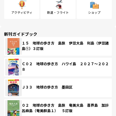
アクティビティ
鉄道・フライト
ショップ
新刊ガイドブック
１５ 地球の歩き方 島旅 伊豆大島 利島（伊豆諸
島①）３訂版
Ｃ０２ 地球の歩き方 ハワイ島 ２０２７～２０２
８
Ｊ３３ 地球の歩き方 墨田区
０２ 地球の歩き方 島旅 奄美大島 喜界島 加計
呂麻島（奄美群島１） ５訂版