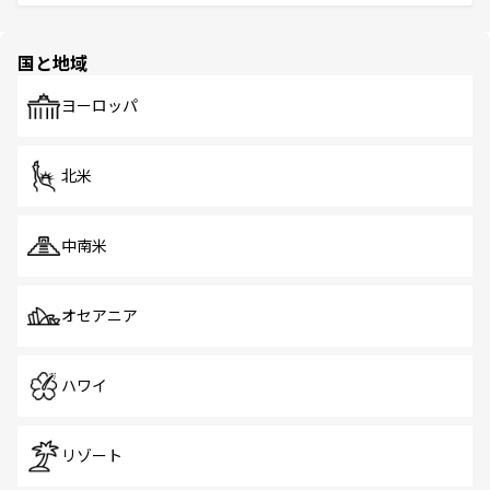
ける。 なお、新着のタイ情報は
コンテンツ一覧
を参照して
そう。 なお、新着の香港情報は
コンテンツ一覧
を参照して
と伝統を感じられるエスニックタウン、多数の緑豊かな公
ほしい。
ほしい。
園や自然保護区など、自然が調和した近代的な景観と文化
の多様性あふれるカラフルな町は、どこを歩いても新しい
国と地域
発見がある。さらに、治安のよさや充実した公共交通機関
も、旅行者にとっては魅力的なポイント。グルメも豊富
で、ホーカーズは地元の風情を楽しめる外せないスポット
ヨーロッパ
だ。訪れる人を飽きさせないシンガポールで、多様な魅力
を体感しよう。 なお、新着のシンガポール情報は
コンテン
ツ一覧
を参照してほしい。
北米
中南米
オセアニア
ハワイ
リゾート