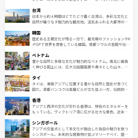
ならではの贅沢な旅のスタイルだ。 なお、新着のアメリカ
れるおもてなしの心で訪れる人々を迎えてくれるハワイの
ストラリア東海岸北部に広がる大サンゴ礁地帯グレートバ
情報は
コンテンツ一覧
を参照してほしい。
人々、おいしいローカルフードやハワイアンミュージッ
台湾
リアリーフや大陸中央部にそびえるウルル（エアーズロッ
ク、伝統的なフラダンスなど、すべてがハワイの魅力を彩
ク）、タスマニアの美しい原生林やケアンズの熱帯雨林な
日本から約４時間ほどでたどり着く台湾は、多彩な文化と
っている。訪れるたびに新しい発見と感動が待っているハ
ど、見どころがたくさん。また、カフェやワイン、オージ
自然が織りなす魅力的な観光地。活気あふれる大都市の台
ワイを、存分に味わってほしい。 なお、新着のハワイ情報
ービーフなどの食文化も豊かで、美味しいものであふれて
北やノスタルジックな町並みが人気な九份（ジォウフェ
は
コンテンツ一覧
を参照してほしい。
韓国
いる。アクティビティも充実しており、サーフィンやダイ
ン）、静ひつな山岳地帯である台湾東部など、都市の喧騒
ビング、ハイキングなど、アウトドア好きにはたまらな
と山間の静けさが共存しており、訪れる人に新しい発見と
歴史ある王朝文化が残る一方で、最先端のファッションやK
い。オーストラリアの多彩な魅力を存分に味わいつくそ
驚きをもたらしてくれる。また、奥深い台湾の食文化も魅
-POPで世界を席巻している韓国。首都ソウルの宮殿や伝統
う。 なお、新着のオーストラリア情報は
コンテンツ一覧
を
力で、夜市などの屋台グルメから高級料理、ヘルシーで美
家屋が並ぶエリアでは韓国の歴史と文化に浸ることがで
参照してほしい。
ベトナム
容にもいいと評判のスイーツなど、バラエティ豊かな料理
き、地方に足を延ばせば四季折々の自然美を楽しむことが
が味わえる。 なお、新着の台湾情報は
コンテンツ一覧
を参
できる。そして、キムチや焼肉、絶品のストリートフード
豊かな自然と多様な文化が魅力的なベトナム。南北に細長
照してほしい。
まで、さまざまな韓国料理が待っている。夜には、韓国な
く伸びる国土には、広大な田園風景や青々とした山々、世
らではのナイトライフも堪能できる。あたたかいホスピタ
界遺産に登録された壮大な自然景観が点在し、都市部では
タイ
リティに包まれながら、韓国の多彩な魅力を心ゆくまで味
急速な発展と共に伝統が息づく。ハノイの古い町並みやホ
わってみてほしい。 なお、新着の韓国情報は
コンテンツ一
ーチミン市のフランス統治時代の建物も、独特の雰囲気を
タイは、東南アジアに位置する豊かな自然と歴史が息づく
覧
を参照してほしい。
醸し出している。また、バラエティの豊かさとおいしさで
国だ。首都バンコクは高層ビルが立ち並ぶ一方、伝統的な
世界中の食通を魅了してやまないベトナム料理も魅力のひ
寺院や市場がいたるところに点在し、古きよき文化と現代
香港
とつ。フォーやバインミー、ベトナムコーヒーなどは、ぜ
の活気が交差している。北部ではチェンマイなどの山岳地
ひ現地で味わいたい。どの地域を訪れてもあたたかい人々
帯で自然と触れ合い、南部ではプーケットやクラビの美し
アジアと西洋の文化が交わる香港は、特有のエネルギーを
が旅行者を迎えてくれるので、きっと忘れられない旅にな
いビーチでリゾート気分を楽しむことができる。タイ料理
もっている。ヴィクトリア湾に広がる壮大な景色、近未来
るはずだ。 なお、新着のベトナム情報は
コンテンツ一覧
を
は世界的に有名で、屋台から高級レストランまで味覚を刺
的なアートスポット、そして歴史と現代が融合した町並
参照してほしい。
シンガポール
激する。気候は一年中温暖で、どの季節にも異なる楽しみ
み、どこを訪れても感動するはず。観光スポットが密集し
が待っている。親しみやすいタイの人々、仏教を中心とし
ており、効率よく見どころを回れるのも魅力。息をのむよ
アジアの交差点として多文化が融合した独自の魅力を放つ
た文化、そして多様な観光資源が、訪れる旅人を魅了し続
うな絶景から文化的な体験まで、香港を存分に楽しみ尽く
シンガポール。未来的な建築物が並ぶマリーナベイ、歴史