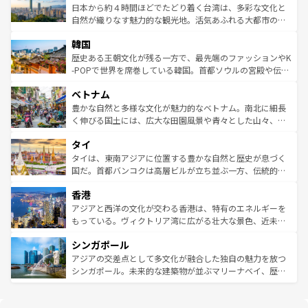
情報は
コンテンツ一覧
を参照してほしい。
人々、おいしいローカルフードやハワイアンミュージッ
ク）、タスマニアの美しい原生林やケアンズの熱帯雨林な
日本から約４時間ほどでたどり着く台湾は、多彩な文化と
ク、伝統的なフラダンスなど、すべてがハワイの魅力を彩
ど、見どころがたくさん。また、カフェやワイン、オージ
自然が織りなす魅力的な観光地。活気あふれる大都市の台
っている。訪れるたびに新しい発見と感動が待っているハ
ービーフなどの食文化も豊かで、美味しいものであふれて
北やノスタルジックな町並みが人気な九份（ジォウフェ
ワイを、存分に味わってほしい。 なお、新着のハワイ情報
韓国
いる。アクティビティも充実しており、サーフィンやダイ
ン）、静ひつな山岳地帯である台湾東部など、都市の喧騒
は
コンテンツ一覧
を参照してほしい。
ビング、ハイキングなど、アウトドア好きにはたまらな
と山間の静けさが共存しており、訪れる人に新しい発見と
歴史ある王朝文化が残る一方で、最先端のファッションやK
い。オーストラリアの多彩な魅力を存分に味わいつくそ
驚きをもたらしてくれる。また、奥深い台湾の食文化も魅
-POPで世界を席巻している韓国。首都ソウルの宮殿や伝統
う。 なお、新着のオーストラリア情報は
コンテンツ一覧
を
力で、夜市などの屋台グルメから高級料理、ヘルシーで美
家屋が並ぶエリアでは韓国の歴史と文化に浸ることがで
参照してほしい。
ベトナム
容にもいいと評判のスイーツなど、バラエティ豊かな料理
き、地方に足を延ばせば四季折々の自然美を楽しむことが
が味わえる。 なお、新着の台湾情報は
コンテンツ一覧
を参
できる。そして、キムチや焼肉、絶品のストリートフード
豊かな自然と多様な文化が魅力的なベトナム。南北に細長
照してほしい。
まで、さまざまな韓国料理が待っている。夜には、韓国な
く伸びる国土には、広大な田園風景や青々とした山々、世
らではのナイトライフも堪能できる。あたたかいホスピタ
界遺産に登録された壮大な自然景観が点在し、都市部では
タイ
リティに包まれながら、韓国の多彩な魅力を心ゆくまで味
急速な発展と共に伝統が息づく。ハノイの古い町並みやホ
わってみてほしい。 なお、新着の韓国情報は
コンテンツ一
ーチミン市のフランス統治時代の建物も、独特の雰囲気を
タイは、東南アジアに位置する豊かな自然と歴史が息づく
覧
を参照してほしい。
醸し出している。また、バラエティの豊かさとおいしさで
国だ。首都バンコクは高層ビルが立ち並ぶ一方、伝統的な
世界中の食通を魅了してやまないベトナム料理も魅力のひ
寺院や市場がいたるところに点在し、古きよき文化と現代
香港
とつ。フォーやバインミー、ベトナムコーヒーなどは、ぜ
の活気が交差している。北部ではチェンマイなどの山岳地
ひ現地で味わいたい。どの地域を訪れてもあたたかい人々
帯で自然と触れ合い、南部ではプーケットやクラビの美し
アジアと西洋の文化が交わる香港は、特有のエネルギーを
が旅行者を迎えてくれるので、きっと忘れられない旅にな
いビーチでリゾート気分を楽しむことができる。タイ料理
もっている。ヴィクトリア湾に広がる壮大な景色、近未来
るはずだ。 なお、新着のベトナム情報は
コンテンツ一覧
を
は世界的に有名で、屋台から高級レストランまで味覚を刺
的なアートスポット、そして歴史と現代が融合した町並
参照してほしい。
シンガポール
激する。気候は一年中温暖で、どの季節にも異なる楽しみ
み、どこを訪れても感動するはず。観光スポットが密集し
が待っている。親しみやすいタイの人々、仏教を中心とし
ており、効率よく見どころを回れるのも魅力。息をのむよ
アジアの交差点として多文化が融合した独自の魅力を放つ
た文化、そして多様な観光資源が、訪れる旅人を魅了し続
うな絶景から文化的な体験まで、香港を存分に楽しみ尽く
シンガポール。未来的な建築物が並ぶマリーナベイ、歴史
ける。 なお、新着のタイ情報は
コンテンツ一覧
を参照して
そう。 なお、新着の香港情報は
コンテンツ一覧
を参照して
と伝統を感じられるエスニックタウン、多数の緑豊かな公
ほしい。
ほしい。
園や自然保護区など、自然が調和した近代的な景観と文化
の多様性あふれるカラフルな町は、どこを歩いても新しい