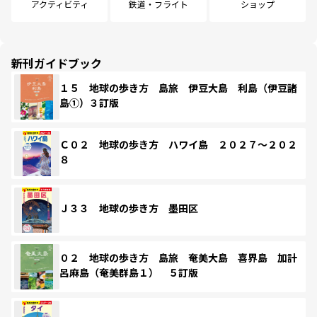
アクティビティ
鉄道・フライト
ショップ
新刊ガイドブック
１５ 地球の歩き方 島旅 伊豆大島 利島（伊豆諸
島①）３訂版
Ｃ０２ 地球の歩き方 ハワイ島 ２０２７～２０２
８
Ｊ３３ 地球の歩き方 墨田区
０２ 地球の歩き方 島旅 奄美大島 喜界島 加計
呂麻島（奄美群島１） ５訂版