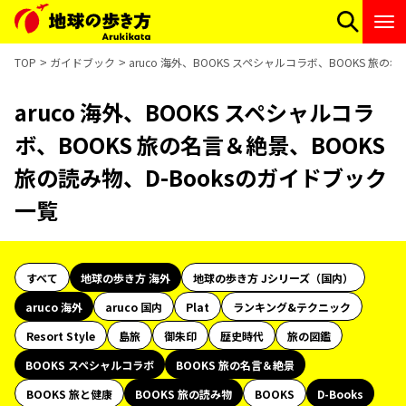
TOP
ガイドブック
aruco 海外、BOOKS スペシャルコラボ、BOOKS 旅の
aruco 海外、BOOKS スペシャルコラ
ボ、BOOKS 旅の名言＆絶景、BOOKS
旅の読み物、D-Booksのガイドブック
一覧
すべて
地球の歩き方 海外
地球の歩き方 Jシリーズ（国内）
aruco 海外
aruco 国内
Plat
ランキング&テクニック
Resort Style
島旅
御朱印
歴史時代
旅の図鑑
BOOKS スペシャルコラボ
BOOKS 旅の名言＆絶景
BOOKS 旅と健康
BOOKS 旅の読み物
BOOKS
D-Books