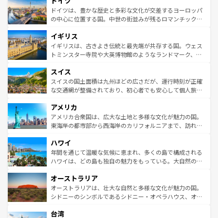
ドイツ
で、幅広い魅力が詰まっている。華麗な宮殿、歴史的な大
性で訪れる人を魅了する。 なお、新着のスペイン情報は
コ
聖堂、美しいビーチ、そして豊かな自然が、訪れる者を心
ドイツは、豊かな歴史と多彩な文化が交差するヨーロッパ
ンテンツ一覧
を参照してほしい。
から魅了する。また、フランスは美食の国としても知ら
の中心に位置する国。中世の街並みが残るロマンチック街
れ、フランス料理はユネスコ無形文化遺産にも登録されて
道から、未来を先取りするようなモダンな都市まで多様な
イギリス
いる。シャンパンの発祥地であるランス、プロヴァンスの
顔を持つこの国は、どこを歩いても飽きることがない。ベ
香り高いラベンダー畑など、多彩な楽しみ方が可能だ。さ
ルリンの文化的活気、バイエルン州のアルプスの絶景、そ
イギリスは、古きよき伝統と最先端が共存する国。ウェス
らに、パリ以外の地域にも魅力が溢れており、どの街角に
してライン川沿いのワイン畑といった風景は必見。ビール
トミンスター寺院や大英博物館のようなランドマーク、歴
も豊かな歴史と文化が息づいている。パリ以外の個性あふ
とソーセージを味わいながら地元の人と過ごす楽しい時間
史ある大学都市、美しい丘陵地帯や牧歌的な風景など、エ
れる地方に足を運ぶとそれぞれで全く異なる文化を体験で
スイス
は、お酒好きな人にはぜひ体験してほしい。 なお、新着の
リアごとに異なる魅力がある。また、優雅なアフタヌーン
きるだろう。 なお、新着のフランス情報は
コンテンツ一覧
ドイツ情報は
コンテンツ一覧
を参照してほしい。
ティー、ビール好きにはたまらない英国パブ、サッカー観
スイスの国土面積は九州ほどの広さだが、運行時刻が正確
を参照してほしい。
戦など、本場だからこそできる体験も豊富。イギリスを旅
な交通網が整備されており、初心者でも安心して個人旅行
して楽しみつくそう。 なお、新着のイギリス情報は
コンテ
を楽しめる。日本同様に時刻表どおりの旅が可能だ。中世
アメリカ
ンツ一覧
を参照してほしい。
の建物がそのまま残る町や、スイスならではのユニークな
博物館もあり、アルプス観光だけでなく町歩きも満喫する
アメリカ合衆国は、広大な土地と多様な文化が魅力の国。
ことができる。国民の所得が高いため物価も高いが、旅行
東海岸の都市部から西海岸のカリフォルニアまで、訪れる
者向けの交通パス提供のサービスもあり、うまく活用すれ
場所ごとに異なる風景と体験が待っている。ニューヨーク
ハワイ
ば市内交通費無料で観光を楽しむこともできる。 なお、新
のような巨大都市は、観光、ショッピング、エンターテイ
着のスイス情報は
コンテンツ一覧
を参照してほしい。
ンメントが詰まった刺激的なスポットだ。一方、アメリカ
年間を通じて温暖な気候に恵まれ、多くの島で構成される
西部には大自然が広がり、グランドキャニオンやイエロー
ハワイは、どの島も独自の魅力をもっている。大自然の神
ストーン国立公園といった絶景が堪能できる。さらに、南
秘を感じたいなら、火山が生み出した壮大な景観を誇るハ
オーストラリア
部のニューオーリンズでは、音楽と美食が融合した独特の
ワイ島は見逃せない。また、定番の観光地といえばオアフ
文化が魅力。旅行者はアメリカの各地域で異なる魅力を楽
島だが、静かな自然を求めるならマウイ島やカウアイ島が
オーストラリアは、壮大な自然と多様な文化が魅力の国。
しみながら、その多様性と豊かな歴史を感じることができ
おすすめ。エメラルドグリーンに輝く海をはじめ、豊かな
シドニーのシンボルであるシドニー・オペラハウス、オー
るだろう。車でのロードトリップや列車の旅も、アメリカ
文化や歴史が息づいている。「アロハスピリット」と呼ば
ストラリア東海岸北部に広がる大サンゴ礁地帯グレートバ
ならではの贅沢な旅のスタイルだ。 なお、新着のアメリカ
台湾
れるおもてなしの心で訪れる人々を迎えてくれるハワイの
リアリーフや大陸中央部にそびえるウルル（エアーズロッ