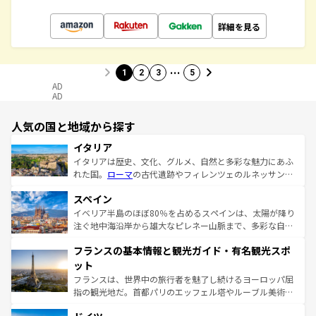
詳細を見る
…
1
2
3
5
AD
AD
人気の国と地域から探す
イタリア
イタリアは歴史、文化、グルメ、自然と多彩な魅力にあふ
れた国。
ローマ
の古代遺跡やフィレンツェのルネッサンス
美術、ヴェネツィアの運河など、歴史あるスポットはもち
スペイン
ろん、トスカーナの美しい田園風景やアマルフィ海岸の絶
景など、自然景観も見逃せない。観光の合間には、本場の
イベリア半島のほぼ80％を占めるスペインは、太陽が降り
ピザやパスタなど、絶品のイタリア料理を堪能することも
注ぐ地中海沿岸から雄大なピレネー山脈まで、多彩な自然
できる。朝目覚めてから夜眠るまで、すべての瞬間を楽し
と文化が詰まったヨーロッパ屈指の旅行先だ。多様な地域
フランスの基本情報と観光ガイド・有名観光スポ
ませてくれるイタリアで、忘れられない旅をしてみよう！
文化が根付くこの国では、情熱的なフラメンコ、熱気あふ
なお、新着のイタリア情報は
コンテンツ一覧
を参照してほ
れる闘牛、そして美味しいタパスが生活の一部となってい
ット
しい。
る。首都マドリードの洗練された雰囲気や、バルセロナの
フランスは、世界中の旅行者を魅了し続けるヨーロッパ屈
アートに溢れた街角から、地方では古代ローマ遺跡や中世
指の観光地だ。首都パリのエッフェル塔やルーブル美術館
の城塞都市、穏やかなビーチリゾートまで多彩な表情を見
といった象徴的なスポットから、田舎町の古風な美しさま
せる。地方によって風土や気候が異なるスペインはその個