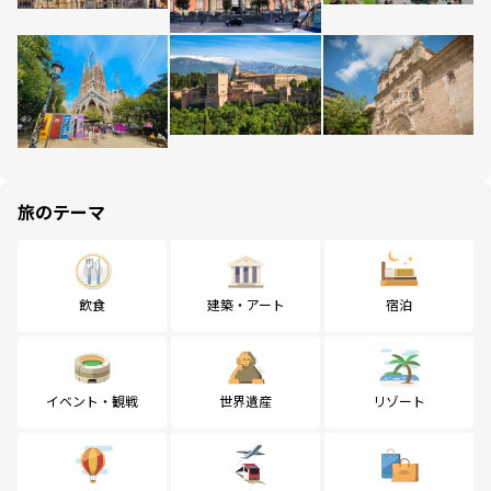
旅のテーマ
飲食
建築・アート
宿泊
イベント・観戦
世界遺産
リゾート