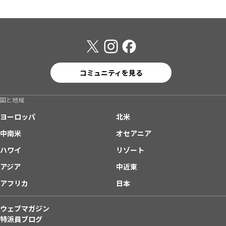
コミュニティを見る
国と地域
ヨーロッパ
北米
中南米
オセアニア
ハワイ
リゾート
アジア
中近東
アフリカ
日本
ウェブマガジン
特派員ブログ