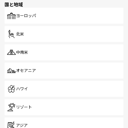
国と地域
発見がある。さらに、治安のよさや充実した公共交通機関
も、旅行者にとっては魅力的なポイント。グルメも豊富
で、ホーカーズは地元の風情を楽しめる外せないスポット
ヨーロッパ
だ。訪れる人を飽きさせないシンガポールで、多様な魅力
を体感しよう。 なお、新着のシンガポール情報は
コンテン
ツ一覧
を参照してほしい。
北米
中南米
オセアニア
ハワイ
リゾート
アジア