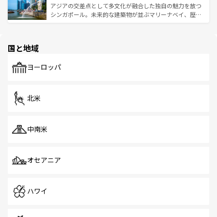
が待っている。親しみやすいタイの人々、仏教を中心とし
ており、効率よく見どころを回れるのも魅力。息をのむよ
アジアの交差点として多文化が融合した独自の魅力を放つ
た文化、そして多様な観光資源が、訪れる旅人を魅了し続
うな絶景から文化的な体験まで、香港を存分に楽しみ尽く
シンガポール。未来的な建築物が並ぶマリーナベイ、歴史
ける。 なお、新着のタイ情報は
コンテンツ一覧
を参照して
そう。 なお、新着の香港情報は
コンテンツ一覧
を参照して
と伝統を感じられるエスニックタウン、多数の緑豊かな公
ほしい。
ほしい。
園や自然保護区など、自然が調和した近代的な景観と文化
の多様性あふれるカラフルな町は、どこを歩いても新しい
国と地域
発見がある。さらに、治安のよさや充実した公共交通機関
も、旅行者にとっては魅力的なポイント。グルメも豊富
で、ホーカーズは地元の風情を楽しめる外せないスポット
ヨーロッパ
だ。訪れる人を飽きさせないシンガポールで、多様な魅力
を体感しよう。 なお、新着のシンガポール情報は
コンテン
ツ一覧
を参照してほしい。
北米
中南米
オセアニア
ハワイ