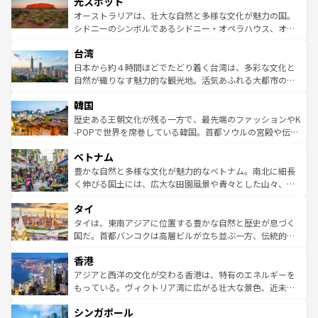
光スポット
しみながら、その多様性と豊かな歴史を感じることができ
おすすめ。エメラルドグリーンに輝く海をはじめ、豊かな
オーストラリアは、壮大な自然と多様な文化が魅力の国。
るだろう。車でのロードトリップや列車の旅も、アメリカ
文化や歴史が息づいている。「アロハスピリット」と呼ば
シドニーのシンボルであるシドニー・オペラハウス、オー
ならではの贅沢な旅のスタイルだ。 なお、新着のアメリカ
れるおもてなしの心で訪れる人々を迎えてくれるハワイの
ストラリア東海岸北部に広がる大サンゴ礁地帯グレートバ
情報は
コンテンツ一覧
を参照してほしい。
人々、おいしいローカルフードやハワイアンミュージッ
台湾
リアリーフや大陸中央部にそびえるウルル（エアーズロッ
ク、伝統的なフラダンスなど、すべてがハワイの魅力を彩
ク）、タスマニアの美しい原生林やケアンズの熱帯雨林な
日本から約４時間ほどでたどり着く台湾は、多彩な文化と
っている。訪れるたびに新しい発見と感動が待っているハ
ど、見どころがたくさん。また、カフェやワイン、オージ
自然が織りなす魅力的な観光地。活気あふれる大都市の台
ワイを、存分に味わってほしい。 なお、新着のハワイ情報
ービーフなどの食文化も豊かで、美味しいものであふれて
北やノスタルジックな町並みが人気な九份（ジォウフェ
は
コンテンツ一覧
を参照してほしい。
韓国
いる。アクティビティも充実しており、サーフィンやダイ
ン）、静ひつな山岳地帯である台湾東部など、都市の喧騒
ビング、ハイキングなど、アウトドア好きにはたまらな
と山間の静けさが共存しており、訪れる人に新しい発見と
歴史ある王朝文化が残る一方で、最先端のファッションやK
い。オーストラリアの多彩な魅力を存分に味わいつくそ
驚きをもたらしてくれる。また、奥深い台湾の食文化も魅
-POPで世界を席巻している韓国。首都ソウルの宮殿や伝統
う。 なお、新着のオーストラリア情報は
コンテンツ一覧
を
力で、夜市などの屋台グルメから高級料理、ヘルシーで美
家屋が並ぶエリアでは韓国の歴史と文化に浸ることがで
参照してほしい。
ベトナム
容にもいいと評判のスイーツなど、バラエティ豊かな料理
き、地方に足を延ばせば四季折々の自然美を楽しむことが
が味わえる。 なお、新着の台湾情報は
コンテンツ一覧
を参
できる。そして、キムチや焼肉、絶品のストリートフード
豊かな自然と多様な文化が魅力的なベトナム。南北に細長
照してほしい。
まで、さまざまな韓国料理が待っている。夜には、韓国な
く伸びる国土には、広大な田園風景や青々とした山々、世
らではのナイトライフも堪能できる。あたたかいホスピタ
界遺産に登録された壮大な自然景観が点在し、都市部では
タイ
リティに包まれながら、韓国の多彩な魅力を心ゆくまで味
急速な発展と共に伝統が息づく。ハノイの古い町並みやホ
わってみてほしい。 なお、新着の韓国情報は
コンテンツ一
ーチミン市のフランス統治時代の建物も、独特の雰囲気を
タイは、東南アジアに位置する豊かな自然と歴史が息づく
覧
を参照してほしい。
醸し出している。また、バラエティの豊かさとおいしさで
国だ。首都バンコクは高層ビルが立ち並ぶ一方、伝統的な
世界中の食通を魅了してやまないベトナム料理も魅力のひ
寺院や市場がいたるところに点在し、古きよき文化と現代
香港
とつ。フォーやバインミー、ベトナムコーヒーなどは、ぜ
の活気が交差している。北部ではチェンマイなどの山岳地
ひ現地で味わいたい。どの地域を訪れてもあたたかい人々
帯で自然と触れ合い、南部ではプーケットやクラビの美し
アジアと西洋の文化が交わる香港は、特有のエネルギーを
が旅行者を迎えてくれるので、きっと忘れられない旅にな
いビーチでリゾート気分を楽しむことができる。タイ料理
もっている。ヴィクトリア湾に広がる壮大な景色、近未来
るはずだ。 なお、新着のベトナム情報は
コンテンツ一覧
を
は世界的に有名で、屋台から高級レストランまで味覚を刺
的なアートスポット、そして歴史と現代が融合した町並
参照してほしい。
シンガポール
激する。気候は一年中温暖で、どの季節にも異なる楽しみ
み、どこを訪れても感動するはず。観光スポットが密集し