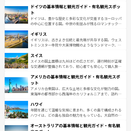
の城塞都市、穏やかなビーチリゾートまで多彩な表情を見
といった象徴的なスポットから、田舎町の古風な美しさま
せる。地方によって風土や気候が異なるスペインはその個
ドイツの基本情報と観光ガイド・有名観光スポッ
で、幅広い魅力が詰まっている。華麗な宮殿、歴史的な大
性で訪れる人を魅了する。 なお、新着のスペイン情報は
コ
聖堂、美しいビーチ、そして豊かな自然が、訪れる者を心
ト
ンテンツ一覧
を参照してほしい。
から魅了する。また、フランスは美食の国としても知ら
ドイツは、豊かな歴史と多彩な文化が交差するヨーロッパ
れ、フランス料理はユネスコ無形文化遺産にも登録されて
の中心に位置する国。中世の街並みが残るロマンチック街
いる。シャンパンの発祥地であるランス、プロヴァンスの
道から、未来を先取りするようなモダンな都市まで多様な
香り高いラベンダー畑など、多彩な楽しみ方が可能だ。さ
イギリス
顔を持つこの国は、どこを歩いても飽きることがない。ベ
らに、パリ以外の地域にも魅力が溢れており、どの街角に
ルリンの文化的活気、バイエルン州のアルプスの絶景、そ
イギリスは、古きよき伝統と最先端が共存する国。ウェス
も豊かな歴史と文化が息づいている。パリ以外の個性あふ
してライン川沿いのワイン畑といった風景は必見。ビール
トミンスター寺院や大英博物館のようなランドマーク、歴
れる地方に足を運ぶとそれぞれで全く異なる文化を体験で
とソーセージを味わいながら地元の人と過ごす楽しい時間
史ある大学都市、美しい丘陵地帯や牧歌的な風景など、エ
きるだろう。 なお、新着のフランス情報は
コンテンツ一覧
スイス
は、お酒好きな人にはぜひ体験してほしい。 なお、新着の
リアごとに異なる魅力がある。また、優雅なアフタヌーン
を参照してほしい。
ドイツ情報は
コンテンツ一覧
を参照してほしい。
ティー、ビール好きにはたまらない英国パブ、サッカー観
スイスの国土面積は九州ほどの広さだが、運行時刻が正確
戦など、本場だからこそできる体験も豊富。イギリスを旅
な交通網が整備されており、初心者でも安心して個人旅行
して楽しみつくそう。 なお、新着のイギリス情報は
コンテ
を楽しめる。日本同様に時刻表どおりの旅が可能だ。中世
アメリカの基本情報と観光ガイド・有名観光スポ
ンツ一覧
を参照してほしい。
の建物がそのまま残る町や、スイスならではのユニークな
博物館もあり、アルプス観光だけでなく町歩きも満喫する
ット
ことができる。国民の所得が高いため物価も高いが、旅行
アメリカ合衆国は、広大な土地と多様な文化が魅力の国。
者向けの交通パス提供のサービスもあり、うまく活用すれ
東海岸の都市部から西海岸のカリフォルニアまで、訪れる
ば市内交通費無料で観光を楽しむこともできる。 なお、新
場所ごとに異なる風景と体験が待っている。ニューヨーク
着のスイス情報は
コンテンツ一覧
を参照してほしい。
ハワイ
のような巨大都市は、観光、ショッピング、エンターテイ
ンメントが詰まった刺激的なスポットだ。一方、アメリカ
年間を通じて温暖な気候に恵まれ、多くの島で構成される
西部には大自然が広がり、グランドキャニオンやイエロー
ハワイは、どの島も独自の魅力をもっている。大自然の神
ストーン国立公園といった絶景が堪能できる。さらに、南
秘を感じたいなら、火山が生み出した壮大な景観を誇るハ
オーストラリアの基本情報と観光ガイド・有名観
部のニューオーリンズでは、音楽と美食が融合した独特の
ワイ島は見逃せない。また、定番の観光地といえばオアフ
文化が魅力。旅行者はアメリカの各地域で異なる魅力を楽
島だが、静かな自然を求めるならマウイ島やカウアイ島が