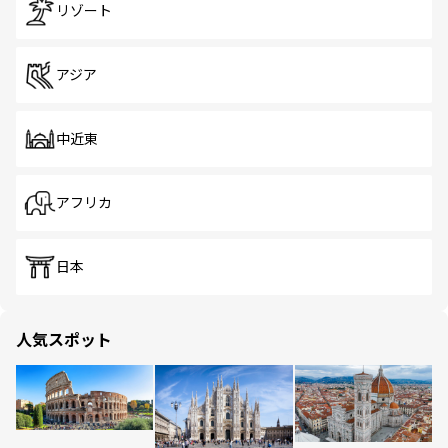
リゾート
アジア
中近東
アフリカ
日本
人気スポット