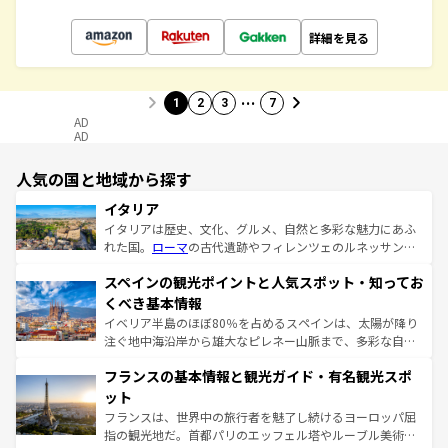
詳細を見る
…
1
2
3
7
AD
AD
人気の国と地域から探す
イタリア
イタリアは歴史、文化、グルメ、自然と多彩な魅力にあふ
れた国。
ローマ
の古代遺跡やフィレンツェのルネッサンス
美術、ヴェネツィアの運河など、歴史あるスポットはもち
スペインの観光ポイントと人気スポット・知ってお
ろん、トスカーナの美しい田園風景やアマルフィ海岸の絶
景など、自然景観も見逃せない。観光の合間には、本場の
くべき基本情報
ピザやパスタなど、絶品のイタリア料理を堪能することも
イベリア半島のほぼ80％を占めるスペインは、太陽が降り
できる。朝目覚めてから夜眠るまで、すべての瞬間を楽し
注ぐ地中海沿岸から雄大なピレネー山脈まで、多彩な自然
ませてくれるイタリアで、忘れられない旅をしてみよう！
と文化が詰まったヨーロッパ屈指の旅行先だ。多様な地域
なお、新着のイタリア情報は
コンテンツ一覧
を参照してほ
フランスの基本情報と観光ガイド・有名観光スポ
文化が根付くこの国では、情熱的なフラメンコ、熱気あふ
しい。
れる闘牛、そして美味しいタパスが生活の一部となってい
ット
る。首都マドリードの洗練された雰囲気や、バルセロナの
フランスは、世界中の旅行者を魅了し続けるヨーロッパ屈
アートに溢れた街角から、地方では古代ローマ遺跡や中世
指の観光地だ。首都パリのエッフェル塔やルーブル美術館