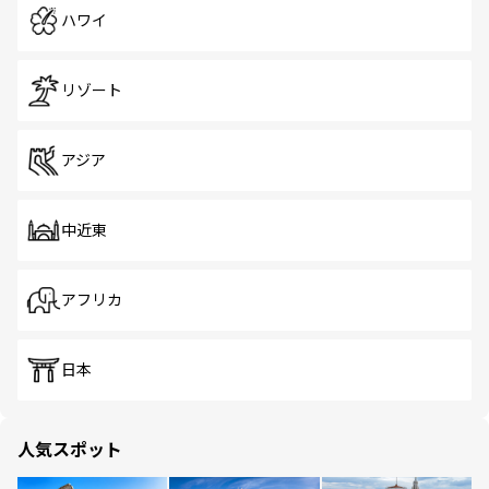
ハワイ
リゾート
アジア
中近東
アフリカ
日本
人気スポット