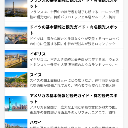
フランスの基本情報と観光ガイド・有名観光スポ
文化が根付くこの国では、情熱的なフラメンコ、熱気あふ
しい。
れる闘牛、そして美味しいタパスが生活の一部となってい
ット
る。首都マドリードの洗練された雰囲気や、バルセロナの
フランスは、世界中の旅行者を魅了し続けるヨーロッパ屈
アートに溢れた街角から、地方では古代ローマ遺跡や中世
指の観光地だ。首都パリのエッフェル塔やルーブル美術館
の城塞都市、穏やかなビーチリゾートまで多彩な表情を見
といった象徴的なスポットから、田舎町の古風な美しさま
せる。地方によって風土や気候が異なるスペインはその個
ドイツの基本情報と観光ガイド・有名観光スポッ
で、幅広い魅力が詰まっている。華麗な宮殿、歴史的な大
性で訪れる人を魅了する。 なお、新着のスペイン情報は
コ
聖堂、美しいビーチ、そして豊かな自然が、訪れる者を心
ト
ンテンツ一覧
を参照してほしい。
から魅了する。また、フランスは美食の国としても知ら
ドイツは、豊かな歴史と多彩な文化が交差するヨーロッパ
れ、フランス料理はユネスコ無形文化遺産にも登録されて
の中心に位置する国。中世の街並みが残るロマンチック街
いる。シャンパンの発祥地であるランス、プロヴァンスの
道から、未来を先取りするようなモダンな都市まで多様な
香り高いラベンダー畑など、多彩な楽しみ方が可能だ。さ
イギリス
顔を持つこの国は、どこを歩いても飽きることがない。ベ
らに、パリ以外の地域にも魅力が溢れており、どの街角に
ルリンの文化的活気、バイエルン州のアルプスの絶景、そ
イギリスは、古きよき伝統と最先端が共存する国。ウェス
も豊かな歴史と文化が息づいている。パリ以外の個性あふ
してライン川沿いのワイン畑といった風景は必見。ビール
トミンスター寺院や大英博物館のようなランドマーク、歴
れる地方に足を運ぶとそれぞれで全く異なる文化を体験で
とソーセージを味わいながら地元の人と過ごす楽しい時間
史ある大学都市、美しい丘陵地帯や牧歌的な風景など、エ
きるだろう。 なお、新着のフランス情報は
コンテンツ一覧
スイス
は、お酒好きな人にはぜひ体験してほしい。 なお、新着の
リアごとに異なる魅力がある。また、優雅なアフタヌーン
を参照してほしい。
ドイツ情報は
コンテンツ一覧
を参照してほしい。
ティー、ビール好きにはたまらない英国パブ、サッカー観
スイスの国土面積は九州ほどの広さだが、運行時刻が正確
戦など、本場だからこそできる体験も豊富。イギリスを旅
な交通網が整備されており、初心者でも安心して個人旅行
して楽しみつくそう。 なお、新着のイギリス情報は
コンテ
を楽しめる。日本同様に時刻表どおりの旅が可能だ。中世
アメリカの基本情報と観光ガイド・有名観光スポ
ンツ一覧
を参照してほしい。
の建物がそのまま残る町や、スイスならではのユニークな
博物館もあり、アルプス観光だけでなく町歩きも満喫する
ット
ことができる。国民の所得が高いため物価も高いが、旅行
アメリカ合衆国は、広大な土地と多様な文化が魅力の国。
者向けの交通パス提供のサービスもあり、うまく活用すれ
東海岸の都市部から西海岸のカリフォルニアまで、訪れる
ば市内交通費無料で観光を楽しむこともできる。 なお、新
場所ごとに異なる風景と体験が待っている。ニューヨーク
着のスイス情報は
コンテンツ一覧
を参照してほしい。
ハワイ
のような巨大都市は、観光、ショッピング、エンターテイ
ンメントが詰まった刺激的なスポットだ。一方、アメリカ
年間を通じて温暖な気候に恵まれ、多くの島で構成される