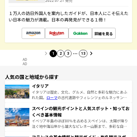
2022.07.21 発売
１万人の訪日外国人を案内したガイドが、日本人にこそ伝えた
い日本の魅力が満載。日本の再発見ができる１冊！
詳細を見る
…
1
2
3
13
AD
AD
人気の国と地域から探す
イタリア
イタリアは歴史、文化、グルメ、自然と多彩な魅力にあふ
れた国。
ローマ
の古代遺跡やフィレンツェのルネッサンス
美術、ヴェネツィアの運河など、歴史あるスポットはもち
スペインの観光ポイントと人気スポット・知ってお
ろん、トスカーナの美しい田園風景やアマルフィ海岸の絶
景など、自然景観も見逃せない。観光の合間には、本場の
くべき基本情報
ピザやパスタなど、絶品のイタリア料理を堪能することも
イベリア半島のほぼ80％を占めるスペインは、太陽が降り
できる。朝目覚めてから夜眠るまで、すべての瞬間を楽し
注ぐ地中海沿岸から雄大なピレネー山脈まで、多彩な自然
ませてくれるイタリアで、忘れられない旅をしてみよう！
と文化が詰まったヨーロッパ屈指の旅行先だ。多様な地域
なお、新着のイタリア情報は
コンテンツ一覧
を参照してほ