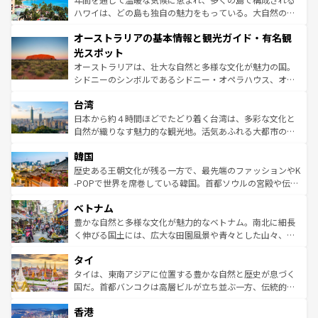
西部には大自然が広がり、グランドキャニオンやイエロー
ハワイは、どの島も独自の魅力をもっている。大自然の神
ストーン国立公園といった絶景が堪能できる。さらに、南
秘を感じたいなら、火山が生み出した壮大な景観を誇るハ
オーストラリアの基本情報と観光ガイド・有名観
部のニューオーリンズでは、音楽と美食が融合した独特の
ワイ島は見逃せない。また、定番の観光地といえばオアフ
文化が魅力。旅行者はアメリカの各地域で異なる魅力を楽
島だが、静かな自然を求めるならマウイ島やカウアイ島が
光スポット
しみながら、その多様性と豊かな歴史を感じることができ
おすすめ。エメラルドグリーンに輝く海をはじめ、豊かな
オーストラリアは、壮大な自然と多様な文化が魅力の国。
るだろう。車でのロードトリップや列車の旅も、アメリカ
文化や歴史が息づいている。「アロハスピリット」と呼ば
シドニーのシンボルであるシドニー・オペラハウス、オー
ならではの贅沢な旅のスタイルだ。 なお、新着のアメリカ
れるおもてなしの心で訪れる人々を迎えてくれるハワイの
ストラリア東海岸北部に広がる大サンゴ礁地帯グレートバ
情報は
コンテンツ一覧
を参照してほしい。
人々、おいしいローカルフードやハワイアンミュージッ
台湾
リアリーフや大陸中央部にそびえるウルル（エアーズロッ
ク、伝統的なフラダンスなど、すべてがハワイの魅力を彩
ク）、タスマニアの美しい原生林やケアンズの熱帯雨林な
日本から約４時間ほどでたどり着く台湾は、多彩な文化と
っている。訪れるたびに新しい発見と感動が待っているハ
ど、見どころがたくさん。また、カフェやワイン、オージ
自然が織りなす魅力的な観光地。活気あふれる大都市の台
ワイを、存分に味わってほしい。 なお、新着のハワイ情報
ービーフなどの食文化も豊かで、美味しいものであふれて
北やノスタルジックな町並みが人気な九份（ジォウフェ
は
コンテンツ一覧
を参照してほしい。
韓国
いる。アクティビティも充実しており、サーフィンやダイ
ン）、静ひつな山岳地帯である台湾東部など、都市の喧騒
ビング、ハイキングなど、アウトドア好きにはたまらな
と山間の静けさが共存しており、訪れる人に新しい発見と
歴史ある王朝文化が残る一方で、最先端のファッションやK
い。オーストラリアの多彩な魅力を存分に味わいつくそ
驚きをもたらしてくれる。また、奥深い台湾の食文化も魅
-POPで世界を席巻している韓国。首都ソウルの宮殿や伝統
う。 なお、新着のオーストラリア情報は
コンテンツ一覧
を
力で、夜市などの屋台グルメから高級料理、ヘルシーで美
家屋が並ぶエリアでは韓国の歴史と文化に浸ることがで
参照してほしい。
ベトナム
容にもいいと評判のスイーツなど、バラエティ豊かな料理
き、地方に足を延ばせば四季折々の自然美を楽しむことが
が味わえる。 なお、新着の台湾情報は
コンテンツ一覧
を参
できる。そして、キムチや焼肉、絶品のストリートフード
豊かな自然と多様な文化が魅力的なベトナム。南北に細長
照してほしい。
まで、さまざまな韓国料理が待っている。夜には、韓国な
く伸びる国土には、広大な田園風景や青々とした山々、世
らではのナイトライフも堪能できる。あたたかいホスピタ
界遺産に登録された壮大な自然景観が点在し、都市部では
タイ
リティに包まれながら、韓国の多彩な魅力を心ゆくまで味
急速な発展と共に伝統が息づく。ハノイの古い町並みやホ
わってみてほしい。 なお、新着の韓国情報は
コンテンツ一
ーチミン市のフランス統治時代の建物も、独特の雰囲気を
タイは、東南アジアに位置する豊かな自然と歴史が息づく
覧
を参照してほしい。
醸し出している。また、バラエティの豊かさとおいしさで
国だ。首都バンコクは高層ビルが立ち並ぶ一方、伝統的な
世界中の食通を魅了してやまないベトナム料理も魅力のひ
寺院や市場がいたるところに点在し、古きよき文化と現代
香港
とつ。フォーやバインミー、ベトナムコーヒーなどは、ぜ
の活気が交差している。北部ではチェンマイなどの山岳地