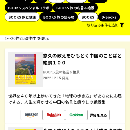
BOOKS スペシャルコラボ
BOOKS 旅の名言＆絶景
BOOKS 旅と健康
BOOKS 旅の読み物
BOOKS
D-Books
絞り込み条件を追加
1〜20件/250件中 を表示
悠久の教えをひもとく中国のことばと
絶景１００
BOOKS 旅の名言＆絶景
2022.12.15 発売
世界を４０年以上歩いてきた「地球の歩き方」があなたにお届
けする、人生を輝かせる中国の名言と癒やしの絶景集
詳細を見る