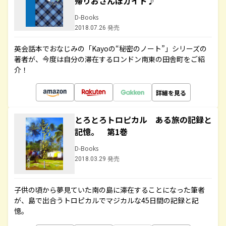
帰りおさんぽガイド♪
D-Books
2018.07.26 発売
英会話本でおなじみの「Kayoの“秘密のノート”」シリーズの
著者が、今度は自分の滞在するロンドン南東の田舎町をご紹
介！
詳細を見る
とろとろトロピカル ある旅の記録と
記憶。 第1巻
D-Books
2018.03.29 発売
子供の頃から夢見ていた南の島に滞在することになった筆者
が、島で出合うトロピカルでマジカルな45日間の記録と記
憶。