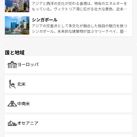
ひ現地で味わいたい。どの地域を訪れてもあたたかい人々
帯で自然と触れ合い、南部ではプーケットやクラビの美し
アジアと西洋の文化が交わる香港は、特有のエネルギーを
が旅行者を迎えてくれるので、きっと忘れられない旅にな
いビーチでリゾート気分を楽しむことができる。タイ料理
もっている。ヴィクトリア湾に広がる壮大な景色、近未来
るはずだ。 なお、新着のベトナム情報は
コンテンツ一覧
を
は世界的に有名で、屋台から高級レストランまで味覚を刺
的なアートスポット、そして歴史と現代が融合した町並
参照してほしい。
シンガポール
激する。気候は一年中温暖で、どの季節にも異なる楽しみ
み、どこを訪れても感動するはず。観光スポットが密集し
が待っている。親しみやすいタイの人々、仏教を中心とし
ており、効率よく見どころを回れるのも魅力。息をのむよ
アジアの交差点として多文化が融合した独自の魅力を放つ
た文化、そして多様な観光資源が、訪れる旅人を魅了し続
うな絶景から文化的な体験まで、香港を存分に楽しみ尽く
シンガポール。未来的な建築物が並ぶマリーナベイ、歴史
ける。 なお、新着のタイ情報は
コンテンツ一覧
を参照して
そう。 なお、新着の香港情報は
コンテンツ一覧
を参照して
と伝統を感じられるエスニックタウン、多数の緑豊かな公
ほしい。
ほしい。
園や自然保護区など、自然が調和した近代的な景観と文化
の多様性あふれるカラフルな町は、どこを歩いても新しい
国と地域
発見がある。さらに、治安のよさや充実した公共交通機関
も、旅行者にとっては魅力的なポイント。グルメも豊富
で、ホーカーズは地元の風情を楽しめる外せないスポット
ヨーロッパ
だ。訪れる人を飽きさせないシンガポールで、多様な魅力
を体感しよう。 なお、新着のシンガポール情報は
コンテン
ツ一覧
を参照してほしい。
北米
中南米
オセアニア