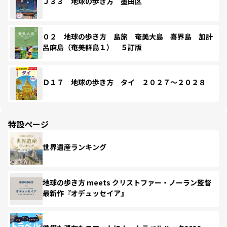
Ｊ３３ 地球の歩き方 墨田区
０２ 地球の歩き方 島旅 奄美大島 喜界島 加計
呂麻島（奄美群島１） ５訂版
Ｄ１７ 地球の歩き方 タイ ２０２７～２０２８
特設ページ
世界遺産ランキング
地球の歩き方 meets クリストファー・ノーラン監督
最新作『オデュッセイア』