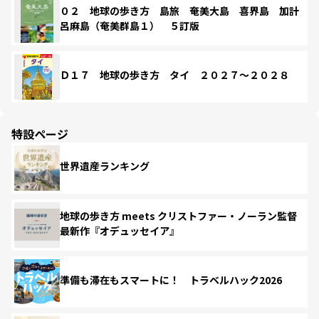
０２ 地球の歩き方 島旅 奄美大島 喜界島 加計
呂麻島（奄美群島１） ５訂版
Ｄ１７ 地球の歩き方 タイ ２０２７～２０２８
特設ページ
世界遺産ランキング
地球の歩き方 meets クリストファー・ノーラン監督
最新作『オデュッセイア』
準備も滞在もスマートに！ トラベルハック2026