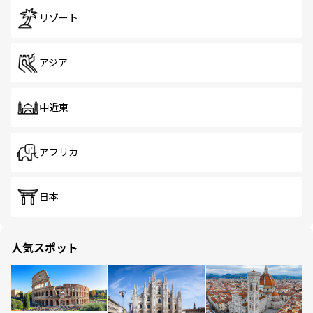
リゾート
アジア
中近東
アフリカ
日本
人気スポット