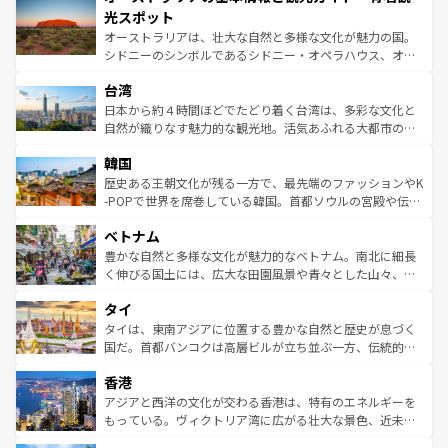
文化が魅力。旅行者はアメリカの各地域で異なる魅力を楽
島だが、静かな自然を求めるならマウイ島やカウアイ島が
光スポット
しみながら、その多様性と豊かな歴史を感じることができ
おすすめ。エメラルドグリーンに輝く海をはじめ、豊かな
オーストラリアは、壮大な自然と多様な文化が魅力の国。
るだろう。車でのロードトリップや列車の旅も、アメリカ
文化や歴史が息づいている。「アロハスピリット」と呼ば
シドニーのシンボルであるシドニー・オペラハウス、オー
ならではの贅沢な旅のスタイルだ。 なお、新着のアメリカ
れるおもてなしの心で訪れる人々を迎えてくれるハワイの
ストラリア東海岸北部に広がる大サンゴ礁地帯グレートバ
情報は
コンテンツ一覧
を参照してほしい。
人々、おいしいローカルフードやハワイアンミュージッ
台湾
リアリーフや大陸中央部にそびえるウルル（エアーズロッ
ク、伝統的なフラダンスなど、すべてがハワイの魅力を彩
ク）、タスマニアの美しい原生林やケアンズの熱帯雨林な
日本から約４時間ほどでたどり着く台湾は、多彩な文化と
っている。訪れるたびに新しい発見と感動が待っているハ
ど、見どころがたくさん。また、カフェやワイン、オージ
自然が織りなす魅力的な観光地。活気あふれる大都市の台
ワイを、存分に味わってほしい。 なお、新着のハワイ情報
ービーフなどの食文化も豊かで、美味しいものであふれて
北やノスタルジックな町並みが人気な九份（ジォウフェ
は
コンテンツ一覧
を参照してほしい。
韓国
いる。アクティビティも充実しており、サーフィンやダイ
ン）、静ひつな山岳地帯である台湾東部など、都市の喧騒
ビング、ハイキングなど、アウトドア好きにはたまらな
と山間の静けさが共存しており、訪れる人に新しい発見と
歴史ある王朝文化が残る一方で、最先端のファッションやK
い。オーストラリアの多彩な魅力を存分に味わいつくそ
驚きをもたらしてくれる。また、奥深い台湾の食文化も魅
-POPで世界を席巻している韓国。首都ソウルの宮殿や伝統
う。 なお、新着のオーストラリア情報は
コンテンツ一覧
を
力で、夜市などの屋台グルメから高級料理、ヘルシーで美
家屋が並ぶエリアでは韓国の歴史と文化に浸ることがで
参照してほしい。
ベトナム
容にもいいと評判のスイーツなど、バラエティ豊かな料理
き、地方に足を延ばせば四季折々の自然美を楽しむことが
が味わえる。 なお、新着の台湾情報は
コンテンツ一覧
を参
できる。そして、キムチや焼肉、絶品のストリートフード
豊かな自然と多様な文化が魅力的なベトナム。南北に細長
照してほしい。
まで、さまざまな韓国料理が待っている。夜には、韓国な
く伸びる国土には、広大な田園風景や青々とした山々、世
らではのナイトライフも堪能できる。あたたかいホスピタ
界遺産に登録された壮大な自然景観が点在し、都市部では
タイ
リティに包まれながら、韓国の多彩な魅力を心ゆくまで味
急速な発展と共に伝統が息づく。ハノイの古い町並みやホ
わってみてほしい。 なお、新着の韓国情報は
コンテンツ一
ーチミン市のフランス統治時代の建物も、独特の雰囲気を
タイは、東南アジアに位置する豊かな自然と歴史が息づく
覧
を参照してほしい。
醸し出している。また、バラエティの豊かさとおいしさで
国だ。首都バンコクは高層ビルが立ち並ぶ一方、伝統的な
世界中の食通を魅了してやまないベトナム料理も魅力のひ
寺院や市場がいたるところに点在し、古きよき文化と現代
香港
とつ。フォーやバインミー、ベトナムコーヒーなどは、ぜ
の活気が交差している。北部ではチェンマイなどの山岳地
ひ現地で味わいたい。どの地域を訪れてもあたたかい人々
帯で自然と触れ合い、南部ではプーケットやクラビの美し
アジアと西洋の文化が交わる香港は、特有のエネルギーを
が旅行者を迎えてくれるので、きっと忘れられない旅にな
いビーチでリゾート気分を楽しむことができる。タイ料理
もっている。ヴィクトリア湾に広がる壮大な景色、近未来
るはずだ。 なお、新着のベトナム情報は
コンテンツ一覧
を
は世界的に有名で、屋台から高級レストランまで味覚を刺
的なアートスポット、そして歴史と現代が融合した町並