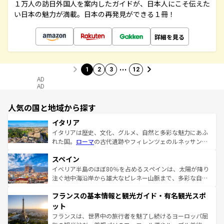
１万人の訪日外国人を案内したガイドが、日本人にこそ伝えた
い日本の魅力が満載。日本の再発見ができる１冊！
詳細を見る
…
1
2
3
12
AD
AD
人気の国と地域から探す
イタリア
イタリアは歴史、文化、グルメ、自然と多彩な魅力にあふ
れた国。
ローマ
の古代遺跡やフィレンツェのルネッサンス
美術、ヴェネツィアの運河など、歴史あるスポットはもち
スペイン
ろん、トスカーナの美しい田園風景やアマルフィ海岸の絶
景など、自然景観も見逃せない。観光の合間には、本場の
イベリア半島のほぼ80％を占めるスペインは、太陽が降り
ピザやパスタなど、絶品のイタリア料理を堪能することも
注ぐ地中海沿岸から雄大なピレネー山脈まで、多彩な自然
できる。朝目覚めてから夜眠るまで、すべての瞬間を楽し
と文化が詰まったヨーロッパ屈指の旅行先だ。多様な地域
フランスの基本情報と観光ガイド・有名観光スポ
ませてくれるイタリアで、忘れられない旅をしてみよう！
文化が根付くこの国では、情熱的なフラメンコ、熱気あふ
なお、新着のイタリア情報は
コンテンツ一覧
を参照してほ
れる闘牛、そして美味しいタパスが生活の一部となってい
ット
しい。
る。首都マドリードの洗練された雰囲気や、バルセロナの
フランスは、世界中の旅行者を魅了し続けるヨーロッパ屈
アートに溢れた街角から、地方では古代ローマ遺跡や中世