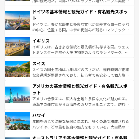
指の観光地だ。首都パリのエッフェル塔やルーブル美術館
の城塞都市、穏やかなビーチリゾートまで多彩な表情を見
といった象徴的なスポットから、田舎町の古風な美しさま
せる。地方によって風土や気候が異なるスペインはその個
ドイツの基本情報と観光ガイド・有名観光スポッ
で、幅広い魅力が詰まっている。華麗な宮殿、歴史的な大
性で訪れる人を魅了する。 なお、新着のスペイン情報は
コ
聖堂、美しいビーチ、そして豊かな自然が、訪れる者を心
ト
ンテンツ一覧
を参照してほしい。
から魅了する。また、フランスは美食の国としても知ら
ドイツは、豊かな歴史と多彩な文化が交差するヨーロッパ
れ、フランス料理はユネスコ無形文化遺産にも登録されて
の中心に位置する国。中世の街並みが残るロマンチック街
いる。シャンパンの発祥地であるランス、プロヴァンスの
道から、未来を先取りするようなモダンな都市まで多様な
香り高いラベンダー畑など、多彩な楽しみ方が可能だ。さ
イギリス
顔を持つこの国は、どこを歩いても飽きることがない。ベ
らに、パリ以外の地域にも魅力が溢れており、どの街角に
ルリンの文化的活気、バイエルン州のアルプスの絶景、そ
イギリスは、古きよき伝統と最先端が共存する国。ウェス
も豊かな歴史と文化が息づいている。パリ以外の個性あふ
してライン川沿いのワイン畑といった風景は必見。ビール
トミンスター寺院や大英博物館のようなランドマーク、歴
れる地方に足を運ぶとそれぞれで全く異なる文化を体験で
とソーセージを味わいながら地元の人と過ごす楽しい時間
史ある大学都市、美しい丘陵地帯や牧歌的な風景など、エ
きるだろう。 なお、新着のフランス情報は
コンテンツ一覧
スイス
は、お酒好きな人にはぜひ体験してほしい。 なお、新着の
リアごとに異なる魅力がある。また、優雅なアフタヌーン
を参照してほしい。
ドイツ情報は
コンテンツ一覧
を参照してほしい。
ティー、ビール好きにはたまらない英国パブ、サッカー観
スイスの国土面積は九州ほどの広さだが、運行時刻が正確
戦など、本場だからこそできる体験も豊富。イギリスを旅
な交通網が整備されており、初心者でも安心して個人旅行
して楽しみつくそう。 なお、新着のイギリス情報は
コンテ
を楽しめる。日本同様に時刻表どおりの旅が可能だ。中世
アメリカの基本情報と観光ガイド・有名観光スポ
ンツ一覧
を参照してほしい。
の建物がそのまま残る町や、スイスならではのユニークな
博物館もあり、アルプス観光だけでなく町歩きも満喫する
ット
ことができる。国民の所得が高いため物価も高いが、旅行
アメリカ合衆国は、広大な土地と多様な文化が魅力の国。
者向けの交通パス提供のサービスもあり、うまく活用すれ
東海岸の都市部から西海岸のカリフォルニアまで、訪れる
ば市内交通費無料で観光を楽しむこともできる。 なお、新
場所ごとに異なる風景と体験が待っている。ニューヨーク
着のスイス情報は
コンテンツ一覧
を参照してほしい。
ハワイ
のような巨大都市は、観光、ショッピング、エンターテイ
ンメントが詰まった刺激的なスポットだ。一方、アメリカ
年間を通じて温暖な気候に恵まれ、多くの島で構成される
西部には大自然が広がり、グランドキャニオンやイエロー
ハワイは、どの島も独自の魅力をもっている。大自然の神
ストーン国立公園といった絶景が堪能できる。さらに、南
秘を感じたいなら、火山が生み出した壮大な景観を誇るハ
オーストラリアの基本情報と観光ガイド・有名観
部のニューオーリンズでは、音楽と美食が融合した独特の
ワイ島は見逃せない。また、定番の観光地といえばオアフ