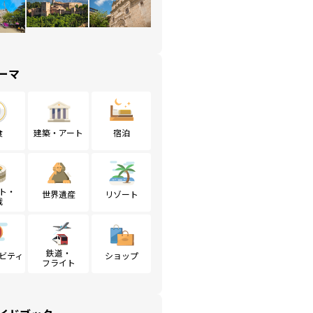
ーマ
食
建築・アート
宿泊
ト・
世界遺産
リゾート
戦
鉄道・
ビティ
ショップ
フライト