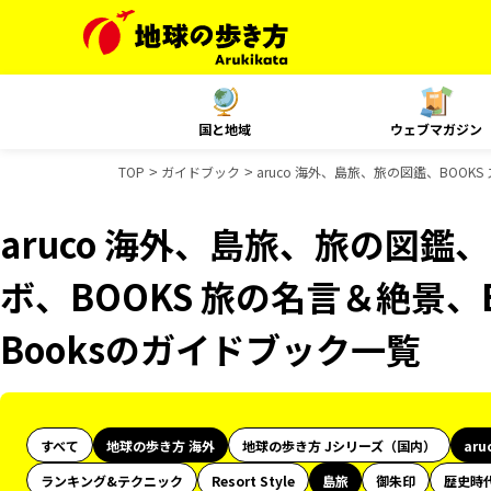
国と地域
ウェブマガジン
TOP
ガイドブック
aruco 海外、島旅、旅の図鑑、BOOK
aruco 海外、島旅、旅の図鑑、
ボ、BOOKS 旅の名言＆絶景、B
Booksのガイドブック一覧
すべて
地球の歩き方 海外
地球の歩き方 Jシリーズ（国内）
aru
ランキング&テクニック
Resort Style
島旅
御朱印
歴史時