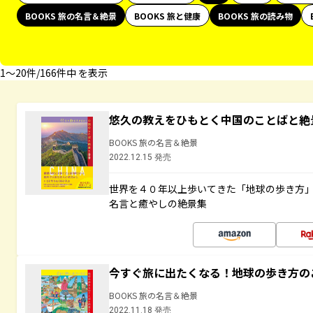
BOOKS 旅の名言＆絶景
BOOKS 旅と健康
BOOKS 旅の読み物
1〜20件/166件中 を表示
悠久の教えをひもとく中国のことばと絶
BOOKS 旅の名言＆絶景
2022.12.15 発売
世界を４０年以上歩いてきた「地球の歩き方
名言と癒やしの絶景集
今すぐ旅に出たくなる！地球の歩き方の
BOOKS 旅の名言＆絶景
2022.11.18 発売