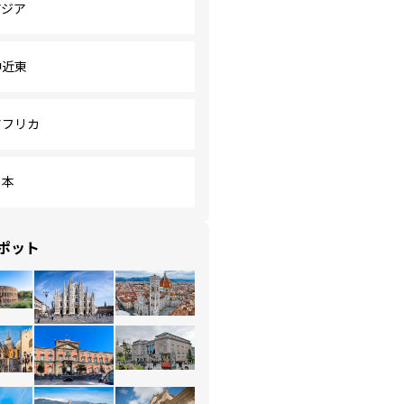
アジア
中近東
アフリカ
日本
ポット