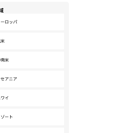
域
ヨーロッパ
北米
中南米
オセアニア
ハワイ
リゾート