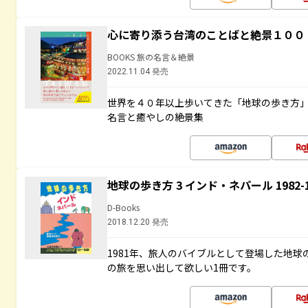
心に寄り添う台湾のことばと絶景１００
BOOKS 旅の名言＆絶景
2022.11.04 発売
世界を４０年以上歩いてきた「地球の歩き方
名言と癒やしの絶景集
地球の歩き方 3 インド・ネパール 1982
D-Books
2018.12.20 発売
1981年、旅人のバイブルとして登場した地
の旅を思い出して欲しい1冊です。