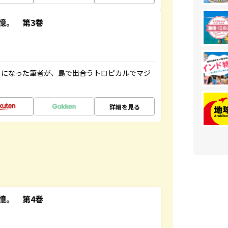
憶。 第3巻
とになった筆者が、島で出合うトロピカルでマジ
詳細を見る
憶。 第4巻