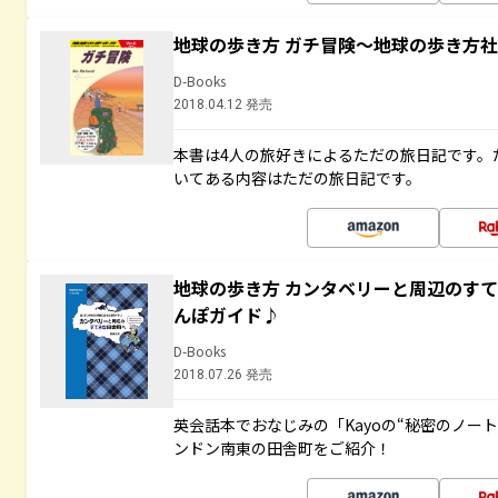
地球の歩き方 ガチ冒険～地球の歩き方
D-Books
2018.04.12 発売
本書は4人の旅好きによるただの旅日記です。
いてある内容はただの旅日記です。
地球の歩き方 カンタベリーと周辺のす
んぽガイド♪
D-Books
2018.07.26 発売
英会話本でおなじみの「Kayoの“秘密のノー
ンドン南東の田舎町をご紹介！