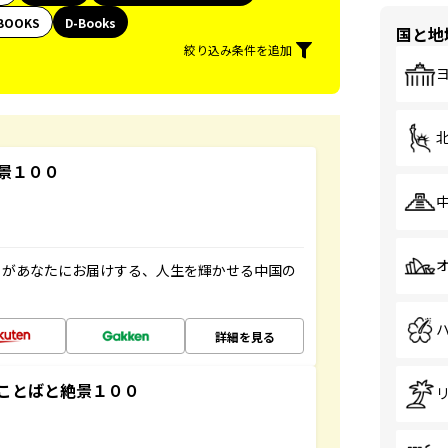
BOOKS
D-Books
国と地
絞り込み条件を追加
景１００
」があなたにお届けする、人生を輝かせる中国の
詳細を見る
ことばと絶景１００