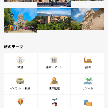
旅のテーマ
飲食
建築・アート
宿泊
イベント・観戦
世界遺産
リゾート