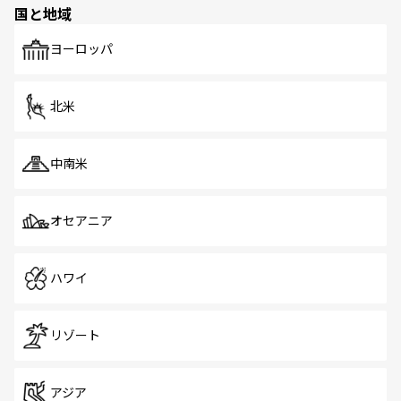
国と地域
発見がある。さらに、治安のよさや充実した公共交通機関
も、旅行者にとっては魅力的なポイント。グルメも豊富
で、ホーカーズは地元の風情を楽しめる外せないスポット
ヨーロッパ
だ。訪れる人を飽きさせないシンガポールで、多様な魅力
を体感しよう。 なお、新着のシンガポール情報は
コンテン
ツ一覧
を参照してほしい。
北米
中南米
オセアニア
ハワイ
リゾート
アジア