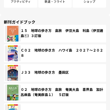
アクティビティ
鉄道・フライト
ショップ
新刊ガイドブック
１５ 地球の歩き方 島旅 伊豆大島 利島（伊豆諸
島①）３訂版
Ｃ０２ 地球の歩き方 ハワイ島 ２０２７～２０２
８
Ｊ３３ 地球の歩き方 墨田区
０２ 地球の歩き方 島旅 奄美大島 喜界島 加計
呂麻島（奄美群島１） ５訂版