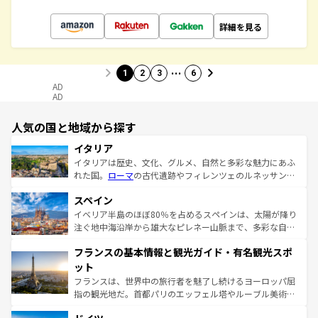
詳細を見る
…
1
2
3
6
AD
AD
人気の国と地域から探す
イタリア
イタリアは歴史、文化、グルメ、自然と多彩な魅力にあふ
れた国。
ローマ
の古代遺跡やフィレンツェのルネッサンス
美術、ヴェネツィアの運河など、歴史あるスポットはもち
スペイン
ろん、トスカーナの美しい田園風景やアマルフィ海岸の絶
景など、自然景観も見逃せない。観光の合間には、本場の
イベリア半島のほぼ80％を占めるスペインは、太陽が降り
ピザやパスタなど、絶品のイタリア料理を堪能することも
注ぐ地中海沿岸から雄大なピレネー山脈まで、多彩な自然
できる。朝目覚めてから夜眠るまで、すべての瞬間を楽し
と文化が詰まったヨーロッパ屈指の旅行先だ。多様な地域
フランスの基本情報と観光ガイド・有名観光スポ
ませてくれるイタリアで、忘れられない旅をしてみよう！
文化が根付くこの国では、情熱的なフラメンコ、熱気あふ
なお、新着のイタリア情報は
コンテンツ一覧
を参照してほ
れる闘牛、そして美味しいタパスが生活の一部となってい
ット
しい。
る。首都マドリードの洗練された雰囲気や、バルセロナの
フランスは、世界中の旅行者を魅了し続けるヨーロッパ屈
アートに溢れた街角から、地方では古代ローマ遺跡や中世
指の観光地だ。首都パリのエッフェル塔やルーブル美術館
の城塞都市、穏やかなビーチリゾートまで多彩な表情を見
といった象徴的なスポットから、田舎町の古風な美しさま
せる。地方によって風土や気候が異なるスペインはその個