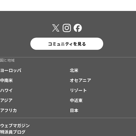
コミュニティを見る
国と地域
ヨーロッパ
北米
中南米
オセアニア
ハワイ
リゾート
アジア
中近東
アフリカ
日本
ウェブマガジン
特派員ブログ