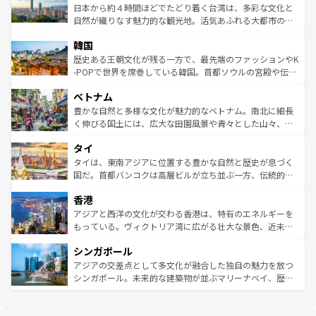
情報は
コンテンツ一覧
を参照してほしい。
人々、おいしいローカルフードやハワイアンミュージッ
ク）、タスマニアの美しい原生林やケアンズの熱帯雨林な
日本から約４時間ほどでたどり着く台湾は、多彩な文化と
ク、伝統的なフラダンスなど、すべてがハワイの魅力を彩
ど、見どころがたくさん。また、カフェやワイン、オージ
自然が織りなす魅力的な観光地。活気あふれる大都市の台
っている。訪れるたびに新しい発見と感動が待っているハ
ービーフなどの食文化も豊かで、美味しいものであふれて
北やノスタルジックな町並みが人気な九份（ジォウフェ
ワイを、存分に味わってほしい。 なお、新着のハワイ情報
韓国
いる。アクティビティも充実しており、サーフィンやダイ
ン）、静ひつな山岳地帯である台湾東部など、都市の喧騒
は
コンテンツ一覧
を参照してほしい。
ビング、ハイキングなど、アウトドア好きにはたまらな
と山間の静けさが共存しており、訪れる人に新しい発見と
歴史ある王朝文化が残る一方で、最先端のファッションやK
い。オーストラリアの多彩な魅力を存分に味わいつくそ
驚きをもたらしてくれる。また、奥深い台湾の食文化も魅
-POPで世界を席巻している韓国。首都ソウルの宮殿や伝統
う。 なお、新着のオーストラリア情報は
コンテンツ一覧
を
力で、夜市などの屋台グルメから高級料理、ヘルシーで美
家屋が並ぶエリアでは韓国の歴史と文化に浸ることがで
参照してほしい。
ベトナム
容にもいいと評判のスイーツなど、バラエティ豊かな料理
き、地方に足を延ばせば四季折々の自然美を楽しむことが
が味わえる。 なお、新着の台湾情報は
コンテンツ一覧
を参
できる。そして、キムチや焼肉、絶品のストリートフード
豊かな自然と多様な文化が魅力的なベトナム。南北に細長
照してほしい。
まで、さまざまな韓国料理が待っている。夜には、韓国な
く伸びる国土には、広大な田園風景や青々とした山々、世
らではのナイトライフも堪能できる。あたたかいホスピタ
界遺産に登録された壮大な自然景観が点在し、都市部では
タイ
リティに包まれながら、韓国の多彩な魅力を心ゆくまで味
急速な発展と共に伝統が息づく。ハノイの古い町並みやホ
わってみてほしい。 なお、新着の韓国情報は
コンテンツ一
ーチミン市のフランス統治時代の建物も、独特の雰囲気を
タイは、東南アジアに位置する豊かな自然と歴史が息づく
覧
を参照してほしい。
醸し出している。また、バラエティの豊かさとおいしさで
国だ。首都バンコクは高層ビルが立ち並ぶ一方、伝統的な
世界中の食通を魅了してやまないベトナム料理も魅力のひ
寺院や市場がいたるところに点在し、古きよき文化と現代
香港
とつ。フォーやバインミー、ベトナムコーヒーなどは、ぜ
の活気が交差している。北部ではチェンマイなどの山岳地
ひ現地で味わいたい。どの地域を訪れてもあたたかい人々
帯で自然と触れ合い、南部ではプーケットやクラビの美し
アジアと西洋の文化が交わる香港は、特有のエネルギーを
が旅行者を迎えてくれるので、きっと忘れられない旅にな
いビーチでリゾート気分を楽しむことができる。タイ料理
もっている。ヴィクトリア湾に広がる壮大な景色、近未来
るはずだ。 なお、新着のベトナム情報は
コンテンツ一覧
を
は世界的に有名で、屋台から高級レストランまで味覚を刺
的なアートスポット、そして歴史と現代が融合した町並
参照してほしい。
シンガポール
激する。気候は一年中温暖で、どの季節にも異なる楽しみ
み、どこを訪れても感動するはず。観光スポットが密集し
が待っている。親しみやすいタイの人々、仏教を中心とし
ており、効率よく見どころを回れるのも魅力。息をのむよ
アジアの交差点として多文化が融合した独自の魅力を放つ
た文化、そして多様な観光資源が、訪れる旅人を魅了し続
うな絶景から文化的な体験まで、香港を存分に楽しみ尽く
シンガポール。未来的な建築物が並ぶマリーナベイ、歴史
ける。 なお、新着のタイ情報は
コンテンツ一覧
を参照して
そう。 なお、新着の香港情報は
コンテンツ一覧
を参照して
と伝統を感じられるエスニックタウン、多数の緑豊かな公
ほしい。
ほしい。
園や自然保護区など、自然が調和した近代的な景観と文化
の多様性あふれるカラフルな町は、どこを歩いても新しい