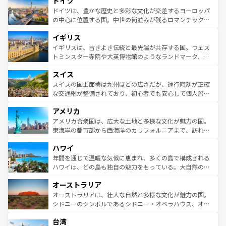
ドイツ
で、幅広い魅力が詰まっている。華麗な宮殿、歴史的な大
性で訪れる人を魅了する。 なお、新着のスペイン情報は
コ
聖堂、美しいビーチ、そして豊かな自然が、訪れる者を心
ドイツは、豊かな歴史と多彩な文化が交差するヨーロッパ
ンテンツ一覧
を参照してほしい。
から魅了する。また、フランスは美食の国としても知ら
の中心に位置する国。中世の街並みが残るロマンチック街
れ、フランス料理はユネスコ無形文化遺産にも登録されて
道から、未来を先取りするようなモダンな都市まで多様な
イギリス
いる。シャンパンの発祥地であるランス、プロヴァンスの
顔を持つこの国は、どこを歩いても飽きることがない。ベ
香り高いラベンダー畑など、多彩な楽しみ方が可能だ。さ
ルリンの文化的活気、バイエルン州のアルプスの絶景、そ
イギリスは、古きよき伝統と最先端が共存する国。ウェス
らに、パリ以外の地域にも魅力が溢れており、どの街角に
してライン川沿いのワイン畑といった風景は必見。ビール
トミンスター寺院や大英博物館のようなランドマーク、歴
も豊かな歴史と文化が息づいている。パリ以外の個性あふ
とソーセージを味わいながら地元の人と過ごす楽しい時間
史ある大学都市、美しい丘陵地帯や牧歌的な風景など、エ
れる地方に足を運ぶとそれぞれで全く異なる文化を体験で
スイス
は、お酒好きな人にはぜひ体験してほしい。 なお、新着の
リアごとに異なる魅力がある。また、優雅なアフタヌーン
きるだろう。 なお、新着のフランス情報は
コンテンツ一覧
ドイツ情報は
コンテンツ一覧
を参照してほしい。
ティー、ビール好きにはたまらない英国パブ、サッカー観
スイスの国土面積は九州ほどの広さだが、運行時刻が正確
を参照してほしい。
戦など、本場だからこそできる体験も豊富。イギリスを旅
な交通網が整備されており、初心者でも安心して個人旅行
して楽しみつくそう。 なお、新着のイギリス情報は
コンテ
を楽しめる。日本同様に時刻表どおりの旅が可能だ。中世
アメリカ
ンツ一覧
を参照してほしい。
の建物がそのまま残る町や、スイスならではのユニークな
博物館もあり、アルプス観光だけでなく町歩きも満喫する
アメリカ合衆国は、広大な土地と多様な文化が魅力の国。
ことができる。国民の所得が高いため物価も高いが、旅行
東海岸の都市部から西海岸のカリフォルニアまで、訪れる
者向けの交通パス提供のサービスもあり、うまく活用すれ
場所ごとに異なる風景と体験が待っている。ニューヨーク
ハワイ
ば市内交通費無料で観光を楽しむこともできる。 なお、新
のような巨大都市は、観光、ショッピング、エンターテイ
着のスイス情報は
コンテンツ一覧
を参照してほしい。
ンメントが詰まった刺激的なスポットだ。一方、アメリカ
年間を通じて温暖な気候に恵まれ、多くの島で構成される
西部には大自然が広がり、グランドキャニオンやイエロー
ハワイは、どの島も独自の魅力をもっている。大自然の神
ストーン国立公園といった絶景が堪能できる。さらに、南
秘を感じたいなら、火山が生み出した壮大な景観を誇るハ
オーストラリア
部のニューオーリンズでは、音楽と美食が融合した独特の
ワイ島は見逃せない。また、定番の観光地といえばオアフ
文化が魅力。旅行者はアメリカの各地域で異なる魅力を楽
島だが、静かな自然を求めるならマウイ島やカウアイ島が
オーストラリアは、壮大な自然と多様な文化が魅力の国。
しみながら、その多様性と豊かな歴史を感じることができ
おすすめ。エメラルドグリーンに輝く海をはじめ、豊かな
シドニーのシンボルであるシドニー・オペラハウス、オー
るだろう。車でのロードトリップや列車の旅も、アメリカ
文化や歴史が息づいている。「アロハスピリット」と呼ば
ストラリア東海岸北部に広がる大サンゴ礁地帯グレートバ
ならではの贅沢な旅のスタイルだ。 なお、新着のアメリカ
台湾
れるおもてなしの心で訪れる人々を迎えてくれるハワイの
リアリーフや大陸中央部にそびえるウルル（エアーズロッ