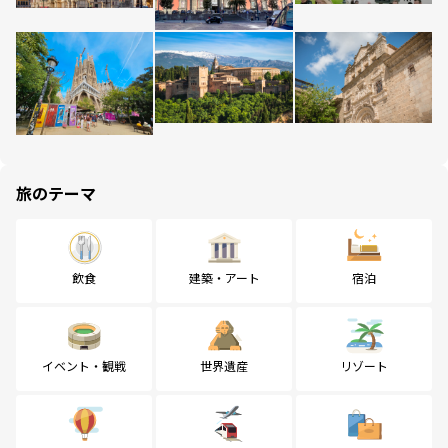
旅のテーマ
飲食
建築・アート
宿泊
イベント・観戦
世界遺産
リゾート