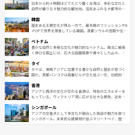
情報は
コンテンツ一覧
を参照してほしい。
人々、おいしいローカルフードやハワイアンミュージッ
ク）、タスマニアの美しい原生林やケアンズの熱帯雨林な
日本から約４時間ほどでたどり着く台湾は、多彩な文化と
ク、伝統的なフラダンスなど、すべてがハワイの魅力を彩
ど、見どころがたくさん。また、カフェやワイン、オージ
自然が織りなす魅力的な観光地。活気あふれる大都市の台
っている。訪れるたびに新しい発見と感動が待っているハ
ービーフなどの食文化も豊かで、美味しいものであふれて
北やノスタルジックな町並みが人気な九份（ジォウフェ
ワイを、存分に味わってほしい。 なお、新着のハワイ情報
韓国
いる。アクティビティも充実しており、サーフィンやダイ
ン）、静ひつな山岳地帯である台湾東部など、都市の喧騒
は
コンテンツ一覧
を参照してほしい。
ビング、ハイキングなど、アウトドア好きにはたまらな
と山間の静けさが共存しており、訪れる人に新しい発見と
歴史ある王朝文化が残る一方で、最先端のファッションやK
い。オーストラリアの多彩な魅力を存分に味わいつくそ
驚きをもたらしてくれる。また、奥深い台湾の食文化も魅
-POPで世界を席巻している韓国。首都ソウルの宮殿や伝統
う。 なお、新着のオーストラリア情報は
コンテンツ一覧
を
力で、夜市などの屋台グルメから高級料理、ヘルシーで美
家屋が並ぶエリアでは韓国の歴史と文化に浸ることがで
参照してほしい。
ベトナム
容にもいいと評判のスイーツなど、バラエティ豊かな料理
き、地方に足を延ばせば四季折々の自然美を楽しむことが
が味わえる。 なお、新着の台湾情報は
コンテンツ一覧
を参
できる。そして、キムチや焼肉、絶品のストリートフード
豊かな自然と多様な文化が魅力的なベトナム。南北に細長
照してほしい。
まで、さまざまな韓国料理が待っている。夜には、韓国な
く伸びる国土には、広大な田園風景や青々とした山々、世
らではのナイトライフも堪能できる。あたたかいホスピタ
界遺産に登録された壮大な自然景観が点在し、都市部では
タイ
リティに包まれながら、韓国の多彩な魅力を心ゆくまで味
急速な発展と共に伝統が息づく。ハノイの古い町並みやホ
わってみてほしい。 なお、新着の韓国情報は
コンテンツ一
ーチミン市のフランス統治時代の建物も、独特の雰囲気を
タイは、東南アジアに位置する豊かな自然と歴史が息づく
覧
を参照してほしい。
醸し出している。また、バラエティの豊かさとおいしさで
国だ。首都バンコクは高層ビルが立ち並ぶ一方、伝統的な
世界中の食通を魅了してやまないベトナム料理も魅力のひ
寺院や市場がいたるところに点在し、古きよき文化と現代
香港
とつ。フォーやバインミー、ベトナムコーヒーなどは、ぜ
の活気が交差している。北部ではチェンマイなどの山岳地
ひ現地で味わいたい。どの地域を訪れてもあたたかい人々
帯で自然と触れ合い、南部ではプーケットやクラビの美し
アジアと西洋の文化が交わる香港は、特有のエネルギーを
が旅行者を迎えてくれるので、きっと忘れられない旅にな
いビーチでリゾート気分を楽しむことができる。タイ料理
もっている。ヴィクトリア湾に広がる壮大な景色、近未来
るはずだ。 なお、新着のベトナム情報は
コンテンツ一覧
を
は世界的に有名で、屋台から高級レストランまで味覚を刺
的なアートスポット、そして歴史と現代が融合した町並
参照してほしい。
シンガポール
激する。気候は一年中温暖で、どの季節にも異なる楽しみ
み、どこを訪れても感動するはず。観光スポットが密集し
が待っている。親しみやすいタイの人々、仏教を中心とし
ており、効率よく見どころを回れるのも魅力。息をのむよ
アジアの交差点として多文化が融合した独自の魅力を放つ
た文化、そして多様な観光資源が、訪れる旅人を魅了し続
うな絶景から文化的な体験まで、香港を存分に楽しみ尽く
シンガポール。未来的な建築物が並ぶマリーナベイ、歴史
ける。 なお、新着のタイ情報は
コンテンツ一覧
を参照して
そう。 なお、新着の香港情報は
コンテンツ一覧
を参照して
と伝統を感じられるエスニックタウン、多数の緑豊かな公
ほしい。
ほしい。
園や自然保護区など、自然が調和した近代的な景観と文化
の多様性あふれるカラフルな町は、どこを歩いても新しい