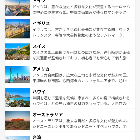
ドイツ
で、幅広い魅力が詰まっている。華麗な宮殿、歴史的な大
性で訪れる人を魅了する。 なお、新着のスペイン情報は
コ
聖堂、美しいビーチ、そして豊かな自然が、訪れる者を心
ドイツは、豊かな歴史と多彩な文化が交差するヨーロッパ
ンテンツ一覧
を参照してほしい。
から魅了する。また、フランスは美食の国としても知ら
の中心に位置する国。中世の街並みが残るロマンチック街
れ、フランス料理はユネスコ無形文化遺産にも登録されて
道から、未来を先取りするようなモダンな都市まで多様な
イギリス
いる。シャンパンの発祥地であるランス、プロヴァンスの
顔を持つこの国は、どこを歩いても飽きることがない。ベ
香り高いラベンダー畑など、多彩な楽しみ方が可能だ。さ
ルリンの文化的活気、バイエルン州のアルプスの絶景、そ
イギリスは、古きよき伝統と最先端が共存する国。ウェス
らに、パリ以外の地域にも魅力が溢れており、どの街角に
してライン川沿いのワイン畑といった風景は必見。ビール
トミンスター寺院や大英博物館のようなランドマーク、歴
も豊かな歴史と文化が息づいている。パリ以外の個性あふ
とソーセージを味わいながら地元の人と過ごす楽しい時間
史ある大学都市、美しい丘陵地帯や牧歌的な風景など、エ
れる地方に足を運ぶとそれぞれで全く異なる文化を体験で
スイス
は、お酒好きな人にはぜひ体験してほしい。 なお、新着の
リアごとに異なる魅力がある。また、優雅なアフタヌーン
きるだろう。 なお、新着のフランス情報は
コンテンツ一覧
ドイツ情報は
コンテンツ一覧
を参照してほしい。
ティー、ビール好きにはたまらない英国パブ、サッカー観
スイスの国土面積は九州ほどの広さだが、運行時刻が正確
を参照してほしい。
戦など、本場だからこそできる体験も豊富。イギリスを旅
な交通網が整備されており、初心者でも安心して個人旅行
して楽しみつくそう。 なお、新着のイギリス情報は
コンテ
を楽しめる。日本同様に時刻表どおりの旅が可能だ。中世
アメリカ
ンツ一覧
を参照してほしい。
の建物がそのまま残る町や、スイスならではのユニークな
博物館もあり、アルプス観光だけでなく町歩きも満喫する
アメリカ合衆国は、広大な土地と多様な文化が魅力の国。
ことができる。国民の所得が高いため物価も高いが、旅行
東海岸の都市部から西海岸のカリフォルニアまで、訪れる
者向けの交通パス提供のサービスもあり、うまく活用すれ
場所ごとに異なる風景と体験が待っている。ニューヨーク
ハワイ
ば市内交通費無料で観光を楽しむこともできる。 なお、新
のような巨大都市は、観光、ショッピング、エンターテイ
着のスイス情報は
コンテンツ一覧
を参照してほしい。
ンメントが詰まった刺激的なスポットだ。一方、アメリカ
年間を通じて温暖な気候に恵まれ、多くの島で構成される
西部には大自然が広がり、グランドキャニオンやイエロー
ハワイは、どの島も独自の魅力をもっている。大自然の神
ストーン国立公園といった絶景が堪能できる。さらに、南
秘を感じたいなら、火山が生み出した壮大な景観を誇るハ
オーストラリア
部のニューオーリンズでは、音楽と美食が融合した独特の
ワイ島は見逃せない。また、定番の観光地といえばオアフ
文化が魅力。旅行者はアメリカの各地域で異なる魅力を楽
島だが、静かな自然を求めるならマウイ島やカウアイ島が
オーストラリアは、壮大な自然と多様な文化が魅力の国。
しみながら、その多様性と豊かな歴史を感じることができ
おすすめ。エメラルドグリーンに輝く海をはじめ、豊かな
シドニーのシンボルであるシドニー・オペラハウス、オー
るだろう。車でのロードトリップや列車の旅も、アメリカ
文化や歴史が息づいている。「アロハスピリット」と呼ば
ストラリア東海岸北部に広がる大サンゴ礁地帯グレートバ
ならではの贅沢な旅のスタイルだ。 なお、新着のアメリカ
台湾
れるおもてなしの心で訪れる人々を迎えてくれるハワイの
リアリーフや大陸中央部にそびえるウルル（エアーズロッ