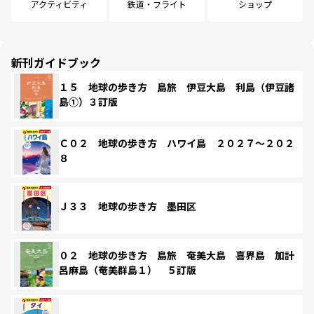
アクティビティ
鉄道・フライト
ショップ
新刊ガイドブック
１５ 地球の歩き方 島旅 伊豆大島 利島（伊豆諸
島①）３訂版
Ｃ０２ 地球の歩き方 ハワイ島 ２０２７～２０２
８
Ｊ３３ 地球の歩き方 墨田区
０２ 地球の歩き方 島旅 奄美大島 喜界島 加計
呂麻島（奄美群島１） ５訂版