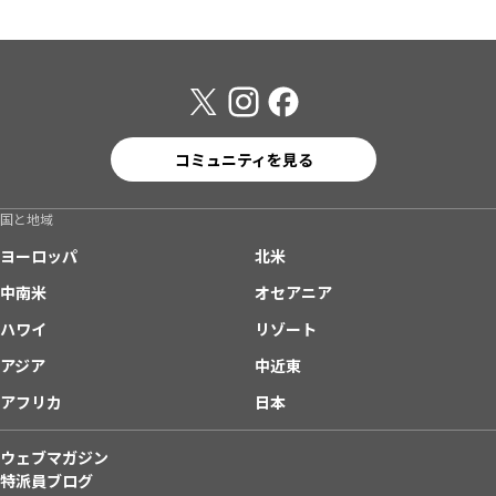
コミュニティを見る
国と地域
ヨーロッパ
北米
中南米
オセアニア
ハワイ
リゾート
アジア
中近東
アフリカ
日本
ウェブマガジン
特派員ブログ