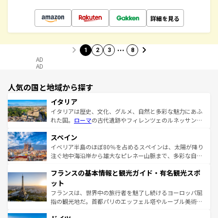
詳細を見る
…
1
2
3
8
AD
AD
人気の国と地域から探す
イタリア
イタリアは歴史、文化、グルメ、自然と多彩な魅力にあふ
れた国。
ローマ
の古代遺跡やフィレンツェのルネッサンス
美術、ヴェネツィアの運河など、歴史あるスポットはもち
スペイン
ろん、トスカーナの美しい田園風景やアマルフィ海岸の絶
景など、自然景観も見逃せない。観光の合間には、本場の
イベリア半島のほぼ80％を占めるスペインは、太陽が降り
ピザやパスタなど、絶品のイタリア料理を堪能することも
注ぐ地中海沿岸から雄大なピレネー山脈まで、多彩な自然
できる。朝目覚めてから夜眠るまで、すべての瞬間を楽し
と文化が詰まったヨーロッパ屈指の旅行先だ。多様な地域
フランスの基本情報と観光ガイド・有名観光スポ
ませてくれるイタリアで、忘れられない旅をしてみよう！
文化が根付くこの国では、情熱的なフラメンコ、熱気あふ
なお、新着のイタリア情報は
コンテンツ一覧
を参照してほ
れる闘牛、そして美味しいタパスが生活の一部となってい
ット
しい。
る。首都マドリードの洗練された雰囲気や、バルセロナの
フランスは、世界中の旅行者を魅了し続けるヨーロッパ屈
アートに溢れた街角から、地方では古代ローマ遺跡や中世
指の観光地だ。首都パリのエッフェル塔やルーブル美術館
の城塞都市、穏やかなビーチリゾートまで多彩な表情を見
といった象徴的なスポットから、田舎町の古風な美しさま
せる。地方によって風土や気候が異なるスペインはその個