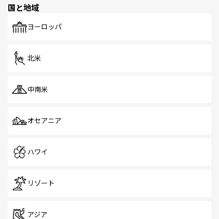
国と地域
発見がある。さらに、治安のよさや充実した公共交通機関
も、旅行者にとっては魅力的なポイント。グルメも豊富
で、ホーカーズは地元の風情を楽しめる外せないスポット
ヨーロッパ
だ。訪れる人を飽きさせないシンガポールで、多様な魅力
を体感しよう。 なお、新着のシンガポール情報は
コンテン
ツ一覧
を参照してほしい。
北米
中南米
オセアニア
ハワイ
リゾート
アジア