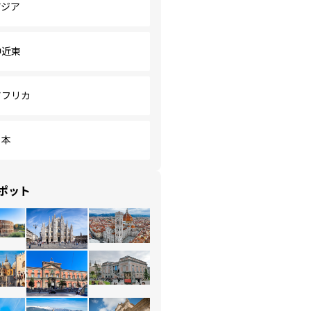
アジア
中近東
アフリカ
日本
ポット