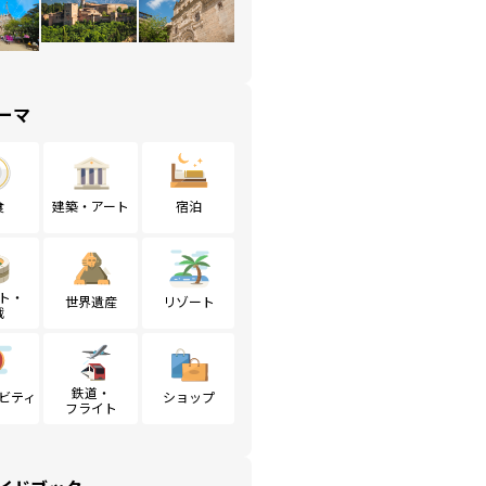
ーマ
食
建築・アート
宿泊
ト・
世界遺産
リゾート
戦
鉄道・
ビティ
ショップ
フライト