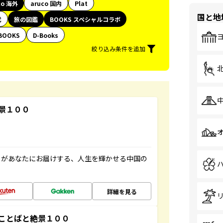
co 海外
aruco 国内
Plat
国と地
代
旅の図鑑
BOOKS スペシャルコラボ
BOOKS
D-Books
絞り込み条件を追加
景１００
」があなたにお届けする、人生を輝かせる中国の
詳細を見る
ことばと絶景１００