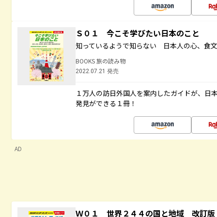
Ｓ０１ 今こそ学びたい日本のこと
知っているようで知らない 日本人の心、食
BOOKS 旅の読み物
2022.07.21 発売
１万人の訪日外国人を案内したガイドが、日
発見ができる１冊！
AD
Ｗ０１ 世界２４４の国と地域 改訂版