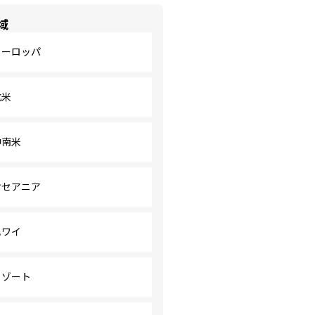
域
ヨーロッパ
北米
中南米
オセアニア
ハワイ
リゾート