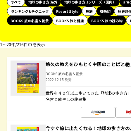
すべて
地球の歩き方 海外
地球の歩き方 Jシリーズ（国内）
aru
ランキング&テクニック
Resort Style
島旅
御朱印
歴史時
BOOKS 旅の名言＆絶景
BOOKS 旅と健康
BOOKS 旅の読み物
1〜20件/216件中 を表示
悠久の教えをひもとく中国のことばと絶
BOOKS 旅の名言＆絶景
2022.12.15 発売
世界を４０年以上歩いてきた「地球の歩き方
名言と癒やしの絶景集
今すぐ旅に出たくなる！地球の歩き方の