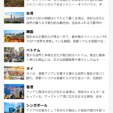
しみながら、その多様性と豊かな歴史を感じることができ
おすすめ。エメラルドグリーンに輝く海をはじめ、豊かな
シドニーのシンボルであるシドニー・オペラハウス、オー
るだろう。車でのロードトリップや列車の旅も、アメリカ
文化や歴史が息づいている。「アロハスピリット」と呼ば
ストラリア東海岸北部に広がる大サンゴ礁地帯グレートバ
ならではの贅沢な旅のスタイルだ。 なお、新着のアメリカ
台湾
れるおもてなしの心で訪れる人々を迎えてくれるハワイの
リアリーフや大陸中央部にそびえるウルル（エアーズロッ
情報は
コンテンツ一覧
を参照してほしい。
人々、おいしいローカルフードやハワイアンミュージッ
ク）、タスマニアの美しい原生林やケアンズの熱帯雨林な
日本から約４時間ほどでたどり着く台湾は、多彩な文化と
ク、伝統的なフラダンスなど、すべてがハワイの魅力を彩
ど、見どころがたくさん。また、カフェやワイン、オージ
自然が織りなす魅力的な観光地。活気あふれる大都市の台
っている。訪れるたびに新しい発見と感動が待っているハ
ービーフなどの食文化も豊かで、美味しいものであふれて
北やノスタルジックな町並みが人気な九份（ジォウフェ
ワイを、存分に味わってほしい。 なお、新着のハワイ情報
韓国
いる。アクティビティも充実しており、サーフィンやダイ
ン）、静ひつな山岳地帯である台湾東部など、都市の喧騒
は
コンテンツ一覧
を参照してほしい。
ビング、ハイキングなど、アウトドア好きにはたまらな
と山間の静けさが共存しており、訪れる人に新しい発見と
歴史ある王朝文化が残る一方で、最先端のファッションやK
い。オーストラリアの多彩な魅力を存分に味わいつくそ
驚きをもたらしてくれる。また、奥深い台湾の食文化も魅
-POPで世界を席巻している韓国。首都ソウルの宮殿や伝統
う。 なお、新着のオーストラリア情報は
コンテンツ一覧
を
力で、夜市などの屋台グルメから高級料理、ヘルシーで美
家屋が並ぶエリアでは韓国の歴史と文化に浸ることがで
参照してほしい。
ベトナム
容にもいいと評判のスイーツなど、バラエティ豊かな料理
き、地方に足を延ばせば四季折々の自然美を楽しむことが
が味わえる。 なお、新着の台湾情報は
コンテンツ一覧
を参
できる。そして、キムチや焼肉、絶品のストリートフード
豊かな自然と多様な文化が魅力的なベトナム。南北に細長
照してほしい。
まで、さまざまな韓国料理が待っている。夜には、韓国な
く伸びる国土には、広大な田園風景や青々とした山々、世
らではのナイトライフも堪能できる。あたたかいホスピタ
界遺産に登録された壮大な自然景観が点在し、都市部では
タイ
リティに包まれながら、韓国の多彩な魅力を心ゆくまで味
急速な発展と共に伝統が息づく。ハノイの古い町並みやホ
わってみてほしい。 なお、新着の韓国情報は
コンテンツ一
ーチミン市のフランス統治時代の建物も、独特の雰囲気を
タイは、東南アジアに位置する豊かな自然と歴史が息づく
覧
を参照してほしい。
醸し出している。また、バラエティの豊かさとおいしさで
国だ。首都バンコクは高層ビルが立ち並ぶ一方、伝統的な
世界中の食通を魅了してやまないベトナム料理も魅力のひ
寺院や市場がいたるところに点在し、古きよき文化と現代
香港
とつ。フォーやバインミー、ベトナムコーヒーなどは、ぜ
の活気が交差している。北部ではチェンマイなどの山岳地
ひ現地で味わいたい。どの地域を訪れてもあたたかい人々
帯で自然と触れ合い、南部ではプーケットやクラビの美し
アジアと西洋の文化が交わる香港は、特有のエネルギーを
が旅行者を迎えてくれるので、きっと忘れられない旅にな
いビーチでリゾート気分を楽しむことができる。タイ料理
もっている。ヴィクトリア湾に広がる壮大な景色、近未来
るはずだ。 なお、新着のベトナム情報は
コンテンツ一覧
を
は世界的に有名で、屋台から高級レストランまで味覚を刺
的なアートスポット、そして歴史と現代が融合した町並
参照してほしい。
シンガポール
激する。気候は一年中温暖で、どの季節にも異なる楽しみ
み、どこを訪れても感動するはず。観光スポットが密集し
が待っている。親しみやすいタイの人々、仏教を中心とし
ており、効率よく見どころを回れるのも魅力。息をのむよ
アジアの交差点として多文化が融合した独自の魅力を放つ