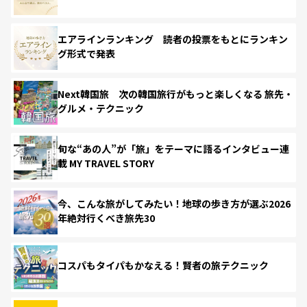
エアラインランキング 読者の投票をもとにランキン
グ形式で発表
Next韓国旅 次の韓国旅行がもっと楽しくなる 旅先・
グルメ・テクニック
旬な“あの人”が「旅」をテーマに語るインタビュー連
載 MY TRAVEL STORY
今、こんな旅がしてみたい！地球の歩き方が選ぶ2026
年絶対行くべき旅先30
コスパもタイパもかなえる！賢者の旅テクニック