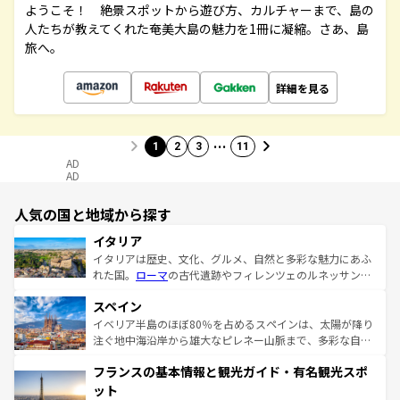
ようこそ！ 絶景スポットから遊び方、カルチャーまで、島の
人たちが教えてくれた奄美大島の魅力を1冊に凝縮。さあ、島
旅へ。
詳細を見る
…
1
2
3
11
AD
AD
人気の国と地域から探す
イタリア
イタリアは歴史、文化、グルメ、自然と多彩な魅力にあふ
れた国。
ローマ
の古代遺跡やフィレンツェのルネッサンス
美術、ヴェネツィアの運河など、歴史あるスポットはもち
スペイン
ろん、トスカーナの美しい田園風景やアマルフィ海岸の絶
景など、自然景観も見逃せない。観光の合間には、本場の
イベリア半島のほぼ80％を占めるスペインは、太陽が降り
ピザやパスタなど、絶品のイタリア料理を堪能することも
注ぐ地中海沿岸から雄大なピレネー山脈まで、多彩な自然
できる。朝目覚めてから夜眠るまで、すべての瞬間を楽し
と文化が詰まったヨーロッパ屈指の旅行先だ。多様な地域
フランスの基本情報と観光ガイド・有名観光スポ
ませてくれるイタリアで、忘れられない旅をしてみよう！
文化が根付くこの国では、情熱的なフラメンコ、熱気あふ
なお、新着のイタリア情報は
コンテンツ一覧
を参照してほ
れる闘牛、そして美味しいタパスが生活の一部となってい
ット