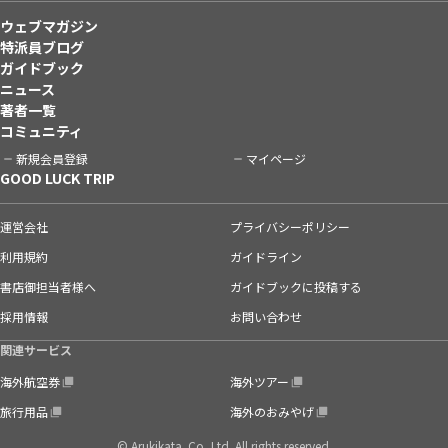
ウェブマガジン
特派員ブログ
ガイドブック
ニュース
著者一覧
コミュニティ
新規会員登録
マイページ
GOOD LUCK TRIP
運営会社
プライバシーポリシー
利用規約
ガイドライン
書店御担当者様へ
ガイドブックに投稿する
採用情報
お問い合わせ
関連サービス
海外航空券
海外ツアー
旅行用品
海外のおみやげ
© Arukikata. Co.,Ltd. All rights reserved.