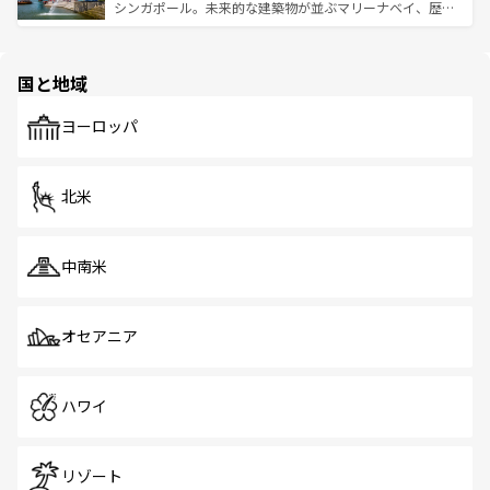
た文化、そして多様な観光資源が、訪れる旅人を魅了し続
うな絶景から文化的な体験まで、香港を存分に楽しみ尽く
シンガポール。未来的な建築物が並ぶマリーナベイ、歴史
ける。 なお、新着のタイ情報は
コンテンツ一覧
を参照して
そう。 なお、新着の香港情報は
コンテンツ一覧
を参照して
と伝統を感じられるエスニックタウン、多数の緑豊かな公
ほしい。
ほしい。
園や自然保護区など、自然が調和した近代的な景観と文化
の多様性あふれるカラフルな町は、どこを歩いても新しい
国と地域
発見がある。さらに、治安のよさや充実した公共交通機関
も、旅行者にとっては魅力的なポイント。グルメも豊富
で、ホーカーズは地元の風情を楽しめる外せないスポット
ヨーロッパ
だ。訪れる人を飽きさせないシンガポールで、多様な魅力
を体感しよう。 なお、新着のシンガポール情報は
コンテン
ツ一覧
を参照してほしい。
北米
中南米
オセアニア
ハワイ
リゾート