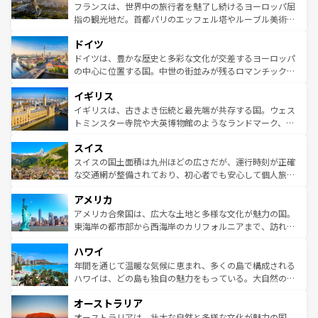
しい。
る。首都マドリードの洗練された雰囲気や、バルセロナの
フランスは、世界中の旅行者を魅了し続けるヨーロッパ屈
アートに溢れた街角から、地方では古代ローマ遺跡や中世
指の観光地だ。首都パリのエッフェル塔やルーブル美術館
の城塞都市、穏やかなビーチリゾートまで多彩な表情を見
といった象徴的なスポットから、田舎町の古風な美しさま
せる。地方によって風土や気候が異なるスペインはその個
ドイツ
で、幅広い魅力が詰まっている。華麗な宮殿、歴史的な大
性で訪れる人を魅了する。 なお、新着のスペイン情報は
コ
聖堂、美しいビーチ、そして豊かな自然が、訪れる者を心
ドイツは、豊かな歴史と多彩な文化が交差するヨーロッパ
ンテンツ一覧
を参照してほしい。
から魅了する。また、フランスは美食の国としても知ら
の中心に位置する国。中世の街並みが残るロマンチック街
れ、フランス料理はユネスコ無形文化遺産にも登録されて
道から、未来を先取りするようなモダンな都市まで多様な
イギリス
いる。シャンパンの発祥地であるランス、プロヴァンスの
顔を持つこの国は、どこを歩いても飽きることがない。ベ
香り高いラベンダー畑など、多彩な楽しみ方が可能だ。さ
ルリンの文化的活気、バイエルン州のアルプスの絶景、そ
イギリスは、古きよき伝統と最先端が共存する国。ウェス
らに、パリ以外の地域にも魅力が溢れており、どの街角に
してライン川沿いのワイン畑といった風景は必見。ビール
トミンスター寺院や大英博物館のようなランドマーク、歴
も豊かな歴史と文化が息づいている。パリ以外の個性あふ
とソーセージを味わいながら地元の人と過ごす楽しい時間
史ある大学都市、美しい丘陵地帯や牧歌的な風景など、エ
れる地方に足を運ぶとそれぞれで全く異なる文化を体験で
スイス
は、お酒好きな人にはぜひ体験してほしい。 なお、新着の
リアごとに異なる魅力がある。また、優雅なアフタヌーン
きるだろう。 なお、新着のフランス情報は
コンテンツ一覧
ドイツ情報は
コンテンツ一覧
を参照してほしい。
ティー、ビール好きにはたまらない英国パブ、サッカー観
スイスの国土面積は九州ほどの広さだが、運行時刻が正確
を参照してほしい。
戦など、本場だからこそできる体験も豊富。イギリスを旅
な交通網が整備されており、初心者でも安心して個人旅行
して楽しみつくそう。 なお、新着のイギリス情報は
コンテ
を楽しめる。日本同様に時刻表どおりの旅が可能だ。中世
アメリカ
ンツ一覧
を参照してほしい。
の建物がそのまま残る町や、スイスならではのユニークな
博物館もあり、アルプス観光だけでなく町歩きも満喫する
アメリカ合衆国は、広大な土地と多様な文化が魅力の国。
ことができる。国民の所得が高いため物価も高いが、旅行
東海岸の都市部から西海岸のカリフォルニアまで、訪れる
者向けの交通パス提供のサービスもあり、うまく活用すれ
場所ごとに異なる風景と体験が待っている。ニューヨーク
ハワイ
ば市内交通費無料で観光を楽しむこともできる。 なお、新
のような巨大都市は、観光、ショッピング、エンターテイ
着のスイス情報は
コンテンツ一覧
を参照してほしい。
ンメントが詰まった刺激的なスポットだ。一方、アメリカ
年間を通じて温暖な気候に恵まれ、多くの島で構成される
西部には大自然が広がり、グランドキャニオンやイエロー
ハワイは、どの島も独自の魅力をもっている。大自然の神
ストーン国立公園といった絶景が堪能できる。さらに、南
秘を感じたいなら、火山が生み出した壮大な景観を誇るハ
オーストラリア
部のニューオーリンズでは、音楽と美食が融合した独特の
ワイ島は見逃せない。また、定番の観光地といえばオアフ
文化が魅力。旅行者はアメリカの各地域で異なる魅力を楽
島だが、静かな自然を求めるならマウイ島やカウアイ島が
オーストラリアは、壮大な自然と多様な文化が魅力の国。