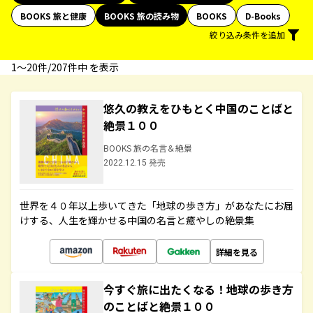
BOOKS 旅と健康
BOOKS 旅の読み物
BOOKS
D-Books
絞り込み条件を追加
1〜20件/207件中 を表示
悠久の教えをひもとく中国のことばと
絶景１００
BOOKS 旅の名言＆絶景
2022.12.15 発売
世界を４０年以上歩いてきた「地球の歩き方」があなたにお届
けする、人生を輝かせる中国の名言と癒やしの絶景集
詳細を見る
今すぐ旅に出たくなる！地球の歩き方
のことばと絶景１００