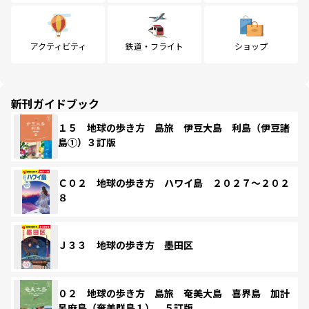
アクティビティ
鉄道・フライト
ショップ
新刊ガイドブック
１５ 地球の歩き方 島旅 伊豆大島 利島（伊豆諸
島①）３訂版
Ｃ０２ 地球の歩き方 ハワイ島 ２０２７～２０２
８
Ｊ３３ 地球の歩き方 墨田区
０２ 地球の歩き方 島旅 奄美大島 喜界島 加計
呂麻島（奄美群島１） ５訂版