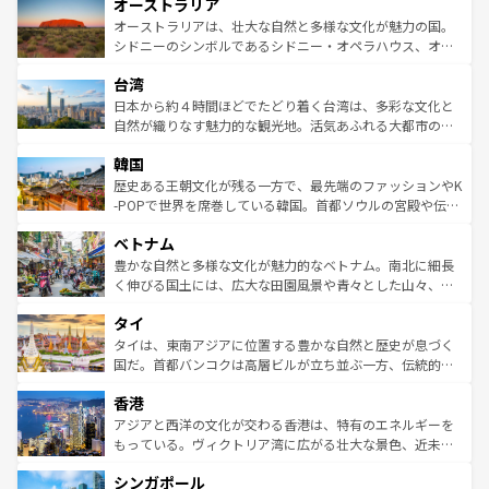
オーストラリア
部のニューオーリンズでは、音楽と美食が融合した独特の
ワイ島は見逃せない。また、定番の観光地といえばオアフ
文化が魅力。旅行者はアメリカの各地域で異なる魅力を楽
島だが、静かな自然を求めるならマウイ島やカウアイ島が
オーストラリアは、壮大な自然と多様な文化が魅力の国。
しみながら、その多様性と豊かな歴史を感じることができ
おすすめ。エメラルドグリーンに輝く海をはじめ、豊かな
シドニーのシンボルであるシドニー・オペラハウス、オー
るだろう。車でのロードトリップや列車の旅も、アメリカ
文化や歴史が息づいている。「アロハスピリット」と呼ば
ストラリア東海岸北部に広がる大サンゴ礁地帯グレートバ
ならではの贅沢な旅のスタイルだ。 なお、新着のアメリカ
台湾
れるおもてなしの心で訪れる人々を迎えてくれるハワイの
リアリーフや大陸中央部にそびえるウルル（エアーズロッ
情報は
コンテンツ一覧
を参照してほしい。
人々、おいしいローカルフードやハワイアンミュージッ
ク）、タスマニアの美しい原生林やケアンズの熱帯雨林な
日本から約４時間ほどでたどり着く台湾は、多彩な文化と
ク、伝統的なフラダンスなど、すべてがハワイの魅力を彩
ど、見どころがたくさん。また、カフェやワイン、オージ
自然が織りなす魅力的な観光地。活気あふれる大都市の台
っている。訪れるたびに新しい発見と感動が待っているハ
ービーフなどの食文化も豊かで、美味しいものであふれて
北やノスタルジックな町並みが人気な九份（ジォウフェ
ワイを、存分に味わってほしい。 なお、新着のハワイ情報
韓国
いる。アクティビティも充実しており、サーフィンやダイ
ン）、静ひつな山岳地帯である台湾東部など、都市の喧騒
は
コンテンツ一覧
を参照してほしい。
ビング、ハイキングなど、アウトドア好きにはたまらな
と山間の静けさが共存しており、訪れる人に新しい発見と
歴史ある王朝文化が残る一方で、最先端のファッションやK
い。オーストラリアの多彩な魅力を存分に味わいつくそ
驚きをもたらしてくれる。また、奥深い台湾の食文化も魅
-POPで世界を席巻している韓国。首都ソウルの宮殿や伝統
う。 なお、新着のオーストラリア情報は
コンテンツ一覧
を
力で、夜市などの屋台グルメから高級料理、ヘルシーで美
家屋が並ぶエリアでは韓国の歴史と文化に浸ることがで
参照してほしい。
ベトナム
容にもいいと評判のスイーツなど、バラエティ豊かな料理
き、地方に足を延ばせば四季折々の自然美を楽しむことが
が味わえる。 なお、新着の台湾情報は
コンテンツ一覧
を参
できる。そして、キムチや焼肉、絶品のストリートフード
豊かな自然と多様な文化が魅力的なベトナム。南北に細長
照してほしい。
まで、さまざまな韓国料理が待っている。夜には、韓国な
く伸びる国土には、広大な田園風景や青々とした山々、世
らではのナイトライフも堪能できる。あたたかいホスピタ
界遺産に登録された壮大な自然景観が点在し、都市部では
タイ
リティに包まれながら、韓国の多彩な魅力を心ゆくまで味
急速な発展と共に伝統が息づく。ハノイの古い町並みやホ
わってみてほしい。 なお、新着の韓国情報は
コンテンツ一
ーチミン市のフランス統治時代の建物も、独特の雰囲気を
タイは、東南アジアに位置する豊かな自然と歴史が息づく
覧
を参照してほしい。
醸し出している。また、バラエティの豊かさとおいしさで
国だ。首都バンコクは高層ビルが立ち並ぶ一方、伝統的な
世界中の食通を魅了してやまないベトナム料理も魅力のひ
寺院や市場がいたるところに点在し、古きよき文化と現代
香港
とつ。フォーやバインミー、ベトナムコーヒーなどは、ぜ
の活気が交差している。北部ではチェンマイなどの山岳地
ひ現地で味わいたい。どの地域を訪れてもあたたかい人々
帯で自然と触れ合い、南部ではプーケットやクラビの美し
アジアと西洋の文化が交わる香港は、特有のエネルギーを
が旅行者を迎えてくれるので、きっと忘れられない旅にな
いビーチでリゾート気分を楽しむことができる。タイ料理
もっている。ヴィクトリア湾に広がる壮大な景色、近未来
るはずだ。 なお、新着のベトナム情報は
コンテンツ一覧
を
は世界的に有名で、屋台から高級レストランまで味覚を刺
的なアートスポット、そして歴史と現代が融合した町並
参照してほしい。
シンガポール
激する。気候は一年中温暖で、どの季節にも異なる楽しみ
み、どこを訪れても感動するはず。観光スポットが密集し