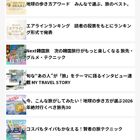
地球の歩き方アワード みんなで選ぶ、旅のベスト。
エアラインランキング 読者の投票をもとにランキン
グ形式で発表
Next韓国旅 次の韓国旅行がもっと楽しくなる 旅先・
グルメ・テクニック
旬な“あの人”が「旅」をテーマに語るインタビュー連
載 MY TRAVEL STORY
今、こんな旅がしてみたい！地球の歩き方が選ぶ2026
年絶対行くべき旅先30
コスパもタイパもかなえる！賢者の旅テクニック