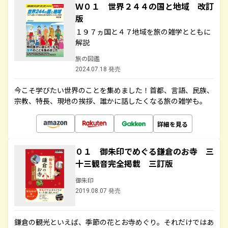
Ｗ０１ 世界２４４の国と地域 改訂
版
１９７ヵ国と４７地域を旅の雑学とともに
解説
旅の図鑑
2024.07.18 発売
今こそ学びたい世界のことを集めました！首都、言語、民族、
宗教、特長、現地の挨拶、誰かに話したくなる旅の雑学も。
詳細を見る
０１ 御朱印でめぐる鎌倉のお寺 三
十三観音完全掲載 三訂版
御朱印
2019.08.07 発売
鎌倉の観光といえば、季節の花とお寺めぐり。それだけではあ