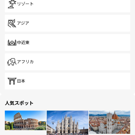
リゾート
アジア
中近東
アフリカ
日本
人気スポット