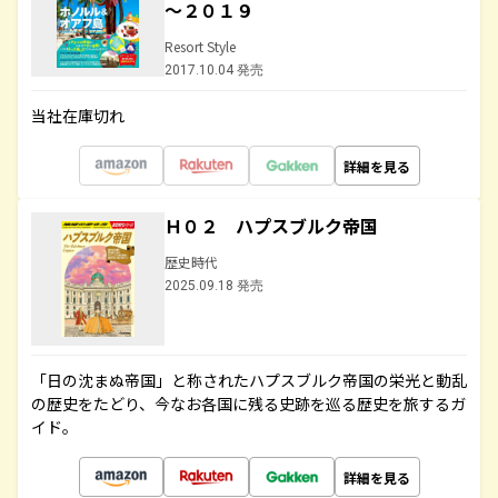
～２０１９
Resort Style
2017.10.04 発売
当社在庫切れ
詳細を見る
Ｈ０２ ハプスブルク帝国
歴史時代
2025.09.18 発売
「日の沈まぬ帝国」と称されたハプスブルク帝国の栄光と動乱
の歴史をたどり、今なお各国に残る史跡を巡る歴史を旅するガ
イド。
詳細を見る