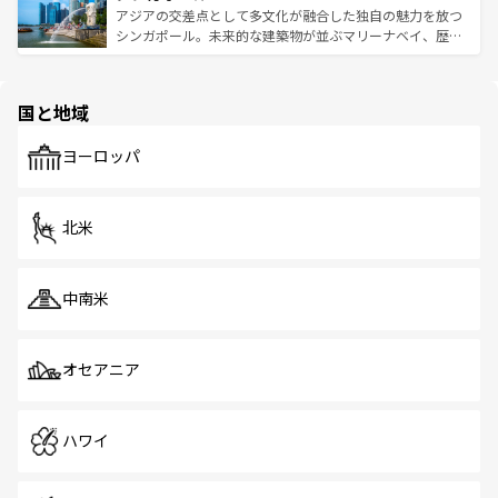
が待っている。親しみやすいタイの人々、仏教を中心とし
ており、効率よく見どころを回れるのも魅力。息をのむよ
アジアの交差点として多文化が融合した独自の魅力を放つ
た文化、そして多様な観光資源が、訪れる旅人を魅了し続
うな絶景から文化的な体験まで、香港を存分に楽しみ尽く
シンガポール。未来的な建築物が並ぶマリーナベイ、歴史
ける。 なお、新着のタイ情報は
コンテンツ一覧
を参照して
そう。 なお、新着の香港情報は
コンテンツ一覧
を参照して
と伝統を感じられるエスニックタウン、多数の緑豊かな公
ほしい。
ほしい。
園や自然保護区など、自然が調和した近代的な景観と文化
の多様性あふれるカラフルな町は、どこを歩いても新しい
国と地域
発見がある。さらに、治安のよさや充実した公共交通機関
も、旅行者にとっては魅力的なポイント。グルメも豊富
で、ホーカーズは地元の風情を楽しめる外せないスポット
ヨーロッパ
だ。訪れる人を飽きさせないシンガポールで、多様な魅力
を体感しよう。 なお、新着のシンガポール情報は
コンテン
ツ一覧
を参照してほしい。
北米
中南米
オセアニア
ハワイ