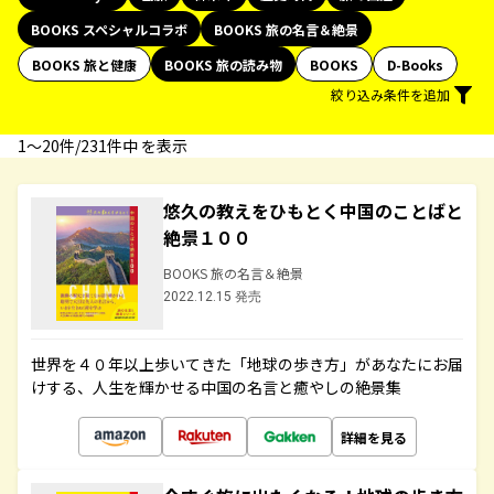
BOOKS スペシャルコラボ
BOOKS 旅の名言＆絶景
BOOKS 旅と健康
BOOKS 旅の読み物
BOOKS
D-Books
絞り込み条件を追加
1〜20件/231件中 を表示
悠久の教えをひもとく中国のことばと
絶景１００
BOOKS 旅の名言＆絶景
2022.12.15 発売
世界を４０年以上歩いてきた「地球の歩き方」があなたにお届
けする、人生を輝かせる中国の名言と癒やしの絶景集
詳細を見る