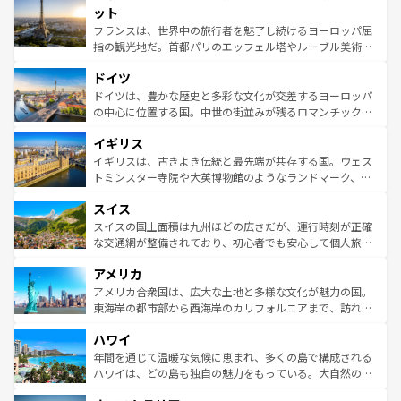
なお、新着のイタリア情報は
コンテンツ一覧
を参照してほ
れる闘牛、そして美味しいタパスが生活の一部となってい
ット
しい。
る。首都マドリードの洗練された雰囲気や、バルセロナの
フランスは、世界中の旅行者を魅了し続けるヨーロッパ屈
アートに溢れた街角から、地方では古代ローマ遺跡や中世
指の観光地だ。首都パリのエッフェル塔やルーブル美術館
の城塞都市、穏やかなビーチリゾートまで多彩な表情を見
といった象徴的なスポットから、田舎町の古風な美しさま
せる。地方によって風土や気候が異なるスペインはその個
ドイツ
で、幅広い魅力が詰まっている。華麗な宮殿、歴史的な大
性で訪れる人を魅了する。 なお、新着のスペイン情報は
コ
聖堂、美しいビーチ、そして豊かな自然が、訪れる者を心
ドイツは、豊かな歴史と多彩な文化が交差するヨーロッパ
ンテンツ一覧
を参照してほしい。
から魅了する。また、フランスは美食の国としても知ら
の中心に位置する国。中世の街並みが残るロマンチック街
れ、フランス料理はユネスコ無形文化遺産にも登録されて
道から、未来を先取りするようなモダンな都市まで多様な
イギリス
いる。シャンパンの発祥地であるランス、プロヴァンスの
顔を持つこの国は、どこを歩いても飽きることがない。ベ
香り高いラベンダー畑など、多彩な楽しみ方が可能だ。さ
ルリンの文化的活気、バイエルン州のアルプスの絶景、そ
イギリスは、古きよき伝統と最先端が共存する国。ウェス
らに、パリ以外の地域にも魅力が溢れており、どの街角に
してライン川沿いのワイン畑といった風景は必見。ビール
トミンスター寺院や大英博物館のようなランドマーク、歴
も豊かな歴史と文化が息づいている。パリ以外の個性あふ
とソーセージを味わいながら地元の人と過ごす楽しい時間
史ある大学都市、美しい丘陵地帯や牧歌的な風景など、エ
れる地方に足を運ぶとそれぞれで全く異なる文化を体験で
スイス
は、お酒好きな人にはぜひ体験してほしい。 なお、新着の
リアごとに異なる魅力がある。また、優雅なアフタヌーン
きるだろう。 なお、新着のフランス情報は
コンテンツ一覧
ドイツ情報は
コンテンツ一覧
を参照してほしい。
ティー、ビール好きにはたまらない英国パブ、サッカー観
スイスの国土面積は九州ほどの広さだが、運行時刻が正確
を参照してほしい。
戦など、本場だからこそできる体験も豊富。イギリスを旅
な交通網が整備されており、初心者でも安心して個人旅行
して楽しみつくそう。 なお、新着のイギリス情報は
コンテ
を楽しめる。日本同様に時刻表どおりの旅が可能だ。中世
アメリカ
ンツ一覧
を参照してほしい。
の建物がそのまま残る町や、スイスならではのユニークな
博物館もあり、アルプス観光だけでなく町歩きも満喫する
アメリカ合衆国は、広大な土地と多様な文化が魅力の国。
ことができる。国民の所得が高いため物価も高いが、旅行
東海岸の都市部から西海岸のカリフォルニアまで、訪れる
者向けの交通パス提供のサービスもあり、うまく活用すれ
場所ごとに異なる風景と体験が待っている。ニューヨーク
ハワイ
ば市内交通費無料で観光を楽しむこともできる。 なお、新
のような巨大都市は、観光、ショッピング、エンターテイ
着のスイス情報は
コンテンツ一覧
を参照してほしい。
ンメントが詰まった刺激的なスポットだ。一方、アメリカ
年間を通じて温暖な気候に恵まれ、多くの島で構成される
西部には大自然が広がり、グランドキャニオンやイエロー
ハワイは、どの島も独自の魅力をもっている。大自然の神
ストーン国立公園といった絶景が堪能できる。さらに、南
秘を感じたいなら、火山が生み出した壮大な景観を誇るハ