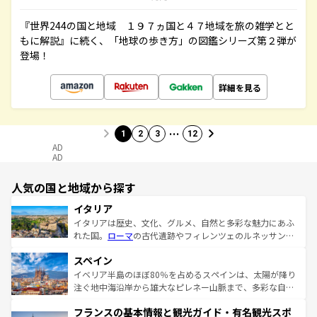
『世界244の国と地域 １９７ヵ国と４７地域を旅の雑学とと
もに解説』に続く、「地球の歩き方」の図鑑シリーズ第２弾が
登場！
詳細を見る
…
1
2
3
12
AD
AD
人気の国と地域から探す
イタリア
イタリアは歴史、文化、グルメ、自然と多彩な魅力にあふ
れた国。
ローマ
の古代遺跡やフィレンツェのルネッサンス
美術、ヴェネツィアの運河など、歴史あるスポットはもち
スペイン
ろん、トスカーナの美しい田園風景やアマルフィ海岸の絶
景など、自然景観も見逃せない。観光の合間には、本場の
イベリア半島のほぼ80％を占めるスペインは、太陽が降り
ピザやパスタなど、絶品のイタリア料理を堪能することも
注ぐ地中海沿岸から雄大なピレネー山脈まで、多彩な自然
できる。朝目覚めてから夜眠るまで、すべての瞬間を楽し
と文化が詰まったヨーロッパ屈指の旅行先だ。多様な地域
フランスの基本情報と観光ガイド・有名観光スポ
ませてくれるイタリアで、忘れられない旅をしてみよう！
文化が根付くこの国では、情熱的なフラメンコ、熱気あふ