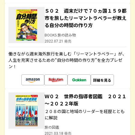
Ｓ０２ 週末だけで７０ヵ国１５９都
市を旅したリーマントラベラーが教え
る自分の時間の作り方
BOOKS 旅の読み物
2022.07.21 発売
働きながら週末海外旅行を楽しむ「リーマントラベラー」が、
人生を充実させるための“自分の時間の作り方”を全力プレゼ
ン！
詳細を見る
Ｗ０２ 世界の指導者図鑑 ２０２１
～２０２２年版
２０８の国と地域のリーダーを経歴ととも
に解説
旅の図鑑
2021.03.18 発売