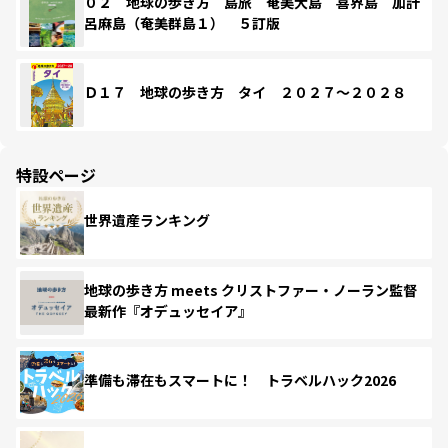
０２ 地球の歩き方 島旅 奄美大島 喜界島 加計
呂麻島（奄美群島１） ５訂版
Ｄ１７ 地球の歩き方 タイ ２０２７～２０２８
特設ページ
世界遺産ランキング
地球の歩き方 meets クリストファー・ノーラン監督
最新作『オデュッセイア』
準備も滞在もスマートに！ トラベルハック2026