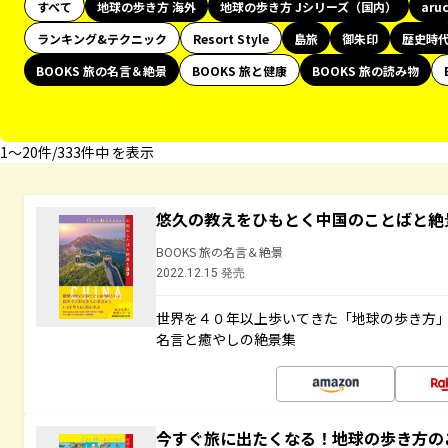
すべて
地球の歩き方 海外
地球の歩き方 Jシリーズ（国内）
aru
ランキング&テクニック
Resort Style
島旅
御朱印
歴史時
BOOKS 旅の名言＆絶景
BOOKS 旅と健康
BOOKS 旅の読み物
1〜20件/333件中 を表示
悠久の教えをひもとく中国のことばと絶
BOOKS 旅の名言＆絶景
2022.12.15 発売
世界を４０年以上歩いてきた「地球の歩き方
名言と癒やしの絶景集
今すぐ旅に出たくなる！地球の歩き方の