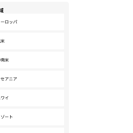
域
ヨーロッパ
北米
中南米
オセアニア
ハワイ
リゾート