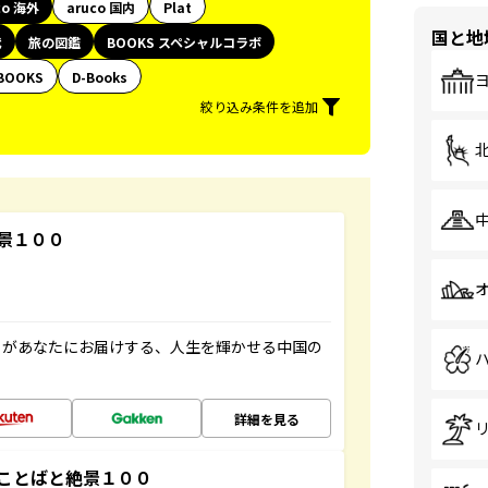
co 海外
aruco 国内
Plat
国と地
代
旅の図鑑
BOOKS スペシャルコラボ
BOOKS
D-Books
絞り込み条件を追加
景１００
」があなたにお届けする、人生を輝かせる中国の
詳細を見る
ことばと絶景１００