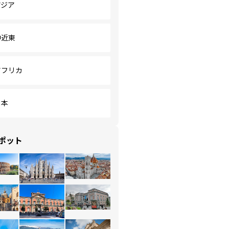
アジア
中近東
アフリカ
日本
ポット