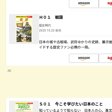
Ｈ０１ 戦国
歴史時代
2025.10.23 発売
日本の城や古戦場、武将ゆかりの史跡、展示
イドする歴史ファン必携の一冊。
AD
Ｓ０１ 今こそ学びたい日本のこと
知っているようで知らない 日本人の心、食