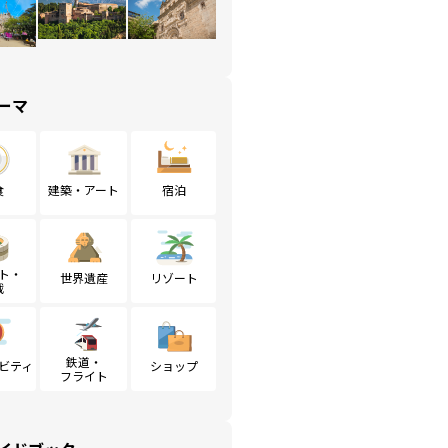
ーマ
食
建築・アート
宿泊
ト・
世界遺産
リゾート
戦
鉄道・
ビティ
ショップ
フライト