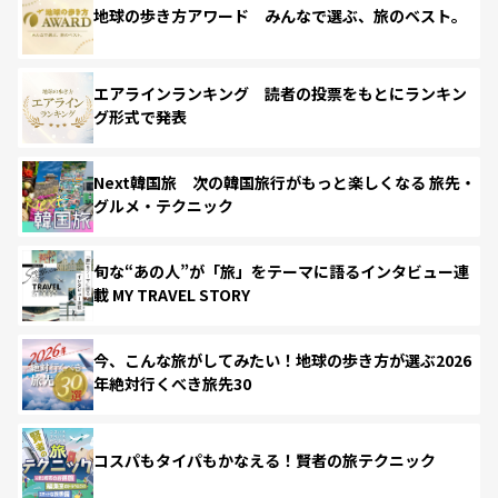
地球の歩き方アワード みんなで選ぶ、旅のベスト。
エアラインランキング 読者の投票をもとにランキン
グ形式で発表
Next韓国旅 次の韓国旅行がもっと楽しくなる 旅先・
グルメ・テクニック
旬な“あの人”が「旅」をテーマに語るインタビュー連
載 MY TRAVEL STORY
今、こんな旅がしてみたい！地球の歩き方が選ぶ2026
年絶対行くべき旅先30
コスパもタイパもかなえる！賢者の旅テクニック