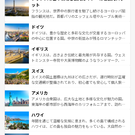
なお、新着のイタリア情報は
コンテンツ一覧
を参照してほ
れる闘牛、そして美味しいタパスが生活の一部となってい
ット
しい。
る。首都マドリードの洗練された雰囲気や、バルセロナの
フランスは、世界中の旅行者を魅了し続けるヨーロッパ屈
アートに溢れた街角から、地方では古代ローマ遺跡や中世
指の観光地だ。首都パリのエッフェル塔やルーブル美術館
の城塞都市、穏やかなビーチリゾートまで多彩な表情を見
といった象徴的なスポットから、田舎町の古風な美しさま
せる。地方によって風土や気候が異なるスペインはその個
ドイツ
で、幅広い魅力が詰まっている。華麗な宮殿、歴史的な大
性で訪れる人を魅了する。 なお、新着のスペイン情報は
コ
聖堂、美しいビーチ、そして豊かな自然が、訪れる者を心
ドイツは、豊かな歴史と多彩な文化が交差するヨーロッパ
ンテンツ一覧
を参照してほしい。
から魅了する。また、フランスは美食の国としても知ら
の中心に位置する国。中世の街並みが残るロマンチック街
れ、フランス料理はユネスコ無形文化遺産にも登録されて
道から、未来を先取りするようなモダンな都市まで多様な
イギリス
いる。シャンパンの発祥地であるランス、プロヴァンスの
顔を持つこの国は、どこを歩いても飽きることがない。ベ
香り高いラベンダー畑など、多彩な楽しみ方が可能だ。さ
ルリンの文化的活気、バイエルン州のアルプスの絶景、そ
イギリスは、古きよき伝統と最先端が共存する国。ウェス
らに、パリ以外の地域にも魅力が溢れており、どの街角に
してライン川沿いのワイン畑といった風景は必見。ビール
トミンスター寺院や大英博物館のようなランドマーク、歴
も豊かな歴史と文化が息づいている。パリ以外の個性あふ
とソーセージを味わいながら地元の人と過ごす楽しい時間
史ある大学都市、美しい丘陵地帯や牧歌的な風景など、エ
れる地方に足を運ぶとそれぞれで全く異なる文化を体験で
スイス
は、お酒好きな人にはぜひ体験してほしい。 なお、新着の
リアごとに異なる魅力がある。また、優雅なアフタヌーン
きるだろう。 なお、新着のフランス情報は
コンテンツ一覧
ドイツ情報は
コンテンツ一覧
を参照してほしい。
ティー、ビール好きにはたまらない英国パブ、サッカー観
スイスの国土面積は九州ほどの広さだが、運行時刻が正確
を参照してほしい。
戦など、本場だからこそできる体験も豊富。イギリスを旅
な交通網が整備されており、初心者でも安心して個人旅行
して楽しみつくそう。 なお、新着のイギリス情報は
コンテ
を楽しめる。日本同様に時刻表どおりの旅が可能だ。中世
アメリカ
ンツ一覧
を参照してほしい。
の建物がそのまま残る町や、スイスならではのユニークな
博物館もあり、アルプス観光だけでなく町歩きも満喫する
アメリカ合衆国は、広大な土地と多様な文化が魅力の国。
ことができる。国民の所得が高いため物価も高いが、旅行
東海岸の都市部から西海岸のカリフォルニアまで、訪れる
者向けの交通パス提供のサービスもあり、うまく活用すれ
場所ごとに異なる風景と体験が待っている。ニューヨーク
ハワイ
ば市内交通費無料で観光を楽しむこともできる。 なお、新
のような巨大都市は、観光、ショッピング、エンターテイ
着のスイス情報は
コンテンツ一覧
を参照してほしい。
ンメントが詰まった刺激的なスポットだ。一方、アメリカ
年間を通じて温暖な気候に恵まれ、多くの島で構成される
西部には大自然が広がり、グランドキャニオンやイエロー
ハワイは、どの島も独自の魅力をもっている。大自然の神
ストーン国立公園といった絶景が堪能できる。さらに、南
秘を感じたいなら、火山が生み出した壮大な景観を誇るハ