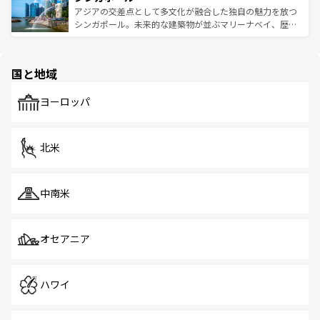
が待っている。親しみやすいタイの人々、仏教を中心とし
ており、効率よく見どころを回れるのも魅力。息をのむよ
アジアの交差点として多文化が融合した独自の魅力を放つ
た文化、そして多様な観光資源が、訪れる旅人を魅了し続
うな絶景から文化的な体験まで、香港を存分に楽しみ尽く
シンガポール。未来的な建築物が並ぶマリーナベイ、歴史
ける。 なお、新着のタイ情報は
コンテンツ一覧
を参照して
そう。 なお、新着の香港情報は
コンテンツ一覧
を参照して
と伝統を感じられるエスニックタウン、多数の緑豊かな公
ほしい。
ほしい。
園や自然保護区など、自然が調和した近代的な景観と文化
の多様性あふれるカラフルな町は、どこを歩いても新しい
国と地域
発見がある。さらに、治安のよさや充実した公共交通機関
も、旅行者にとっては魅力的なポイント。グルメも豊富
で、ホーカーズは地元の風情を楽しめる外せないスポット
ヨーロッパ
だ。訪れる人を飽きさせないシンガポールで、多様な魅力
を体感しよう。 なお、新着のシンガポール情報は
コンテン
ツ一覧
を参照してほしい。
北米
中南米
オセアニア
ハワイ