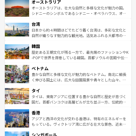
オーストラリア
部のニューオーリンズでは、音楽と美食が融合した独特の
ワイ島は見逃せない。また、定番の観光地といえばオアフ
文化が魅力。旅行者はアメリカの各地域で異なる魅力を楽
島だが、静かな自然を求めるならマウイ島やカウアイ島が
オーストラリアは、壮大な自然と多様な文化が魅力の国。
しみながら、その多様性と豊かな歴史を感じることができ
おすすめ。エメラルドグリーンに輝く海をはじめ、豊かな
シドニーのシンボルであるシドニー・オペラハウス、オー
るだろう。車でのロードトリップや列車の旅も、アメリカ
文化や歴史が息づいている。「アロハスピリット」と呼ば
ストラリア東海岸北部に広がる大サンゴ礁地帯グレートバ
ならではの贅沢な旅のスタイルだ。 なお、新着のアメリカ
台湾
れるおもてなしの心で訪れる人々を迎えてくれるハワイの
リアリーフや大陸中央部にそびえるウルル（エアーズロッ
情報は
コンテンツ一覧
を参照してほしい。
人々、おいしいローカルフードやハワイアンミュージッ
ク）、タスマニアの美しい原生林やケアンズの熱帯雨林な
日本から約４時間ほどでたどり着く台湾は、多彩な文化と
ク、伝統的なフラダンスなど、すべてがハワイの魅力を彩
ど、見どころがたくさん。また、カフェやワイン、オージ
自然が織りなす魅力的な観光地。活気あふれる大都市の台
っている。訪れるたびに新しい発見と感動が待っているハ
ービーフなどの食文化も豊かで、美味しいものであふれて
北やノスタルジックな町並みが人気な九份（ジォウフェ
ワイを、存分に味わってほしい。 なお、新着のハワイ情報
韓国
いる。アクティビティも充実しており、サーフィンやダイ
ン）、静ひつな山岳地帯である台湾東部など、都市の喧騒
は
コンテンツ一覧
を参照してほしい。
ビング、ハイキングなど、アウトドア好きにはたまらな
と山間の静けさが共存しており、訪れる人に新しい発見と
歴史ある王朝文化が残る一方で、最先端のファッションやK
い。オーストラリアの多彩な魅力を存分に味わいつくそ
驚きをもたらしてくれる。また、奥深い台湾の食文化も魅
-POPで世界を席巻している韓国。首都ソウルの宮殿や伝統
う。 なお、新着のオーストラリア情報は
コンテンツ一覧
を
力で、夜市などの屋台グルメから高級料理、ヘルシーで美
家屋が並ぶエリアでは韓国の歴史と文化に浸ることがで
参照してほしい。
ベトナム
容にもいいと評判のスイーツなど、バラエティ豊かな料理
き、地方に足を延ばせば四季折々の自然美を楽しむことが
が味わえる。 なお、新着の台湾情報は
コンテンツ一覧
を参
できる。そして、キムチや焼肉、絶品のストリートフード
豊かな自然と多様な文化が魅力的なベトナム。南北に細長
照してほしい。
まで、さまざまな韓国料理が待っている。夜には、韓国な
く伸びる国土には、広大な田園風景や青々とした山々、世
らではのナイトライフも堪能できる。あたたかいホスピタ
界遺産に登録された壮大な自然景観が点在し、都市部では
タイ
リティに包まれながら、韓国の多彩な魅力を心ゆくまで味
急速な発展と共に伝統が息づく。ハノイの古い町並みやホ
わってみてほしい。 なお、新着の韓国情報は
コンテンツ一
ーチミン市のフランス統治時代の建物も、独特の雰囲気を
タイは、東南アジアに位置する豊かな自然と歴史が息づく
覧
を参照してほしい。
醸し出している。また、バラエティの豊かさとおいしさで
国だ。首都バンコクは高層ビルが立ち並ぶ一方、伝統的な
世界中の食通を魅了してやまないベトナム料理も魅力のひ
寺院や市場がいたるところに点在し、古きよき文化と現代
香港
とつ。フォーやバインミー、ベトナムコーヒーなどは、ぜ
の活気が交差している。北部ではチェンマイなどの山岳地
ひ現地で味わいたい。どの地域を訪れてもあたたかい人々
帯で自然と触れ合い、南部ではプーケットやクラビの美し
アジアと西洋の文化が交わる香港は、特有のエネルギーを
が旅行者を迎えてくれるので、きっと忘れられない旅にな
いビーチでリゾート気分を楽しむことができる。タイ料理
もっている。ヴィクトリア湾に広がる壮大な景色、近未来
るはずだ。 なお、新着のベトナム情報は
コンテンツ一覧
を
は世界的に有名で、屋台から高級レストランまで味覚を刺
的なアートスポット、そして歴史と現代が融合した町並
参照してほしい。
シンガポール
激する。気候は一年中温暖で、どの季節にも異なる楽しみ
み、どこを訪れても感動するはず。観光スポットが密集し