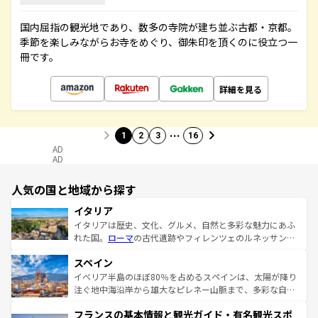
国内屈指の観光地であり、数多の寺院が建ち並ぶ古都・京都。
季節を楽しみながらお寺をめぐり、御朱印を頂くのに役立つ一
冊です。
詳細を見る
…
1
2
3
16
AD
AD
人気の国と地域から探す
イタリア
イタリアは歴史、文化、グルメ、自然と多彩な魅力にあふ
れた国。
ローマ
の古代遺跡やフィレンツェのルネッサンス
美術、ヴェネツィアの運河など、歴史あるスポットはもち
スペイン
ろん、トスカーナの美しい田園風景やアマルフィ海岸の絶
景など、自然景観も見逃せない。観光の合間には、本場の
イベリア半島のほぼ80％を占めるスペインは、太陽が降り
ピザやパスタなど、絶品のイタリア料理を堪能することも
注ぐ地中海沿岸から雄大なピレネー山脈まで、多彩な自然
できる。朝目覚めてから夜眠るまで、すべての瞬間を楽し
と文化が詰まったヨーロッパ屈指の旅行先だ。多様な地域
フランスの基本情報と観光ガイド・有名観光スポ
ませてくれるイタリアで、忘れられない旅をしてみよう！
文化が根付くこの国では、情熱的なフラメンコ、熱気あふ