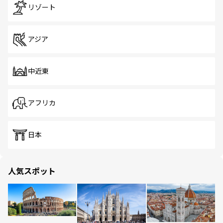
リゾート
アジア
中近東
アフリカ
日本
人気スポット