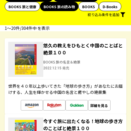
BOOKS 旅と健康
BOOKS 旅の読み物
BOOKS
D-Books
絞り込み条件を追加
1〜20件/304件中 を表示
悠久の教えをひもとく中国のことばと
絶景１００
BOOKS 旅の名言＆絶景
2022.12.15 発売
世界を４０年以上歩いてきた「地球の歩き方」があなたにお届
けする、人生を輝かせる中国の名言と癒やしの絶景集
詳細を見る
今すぐ旅に出たくなる！地球の歩き方
のことばと絶景１００