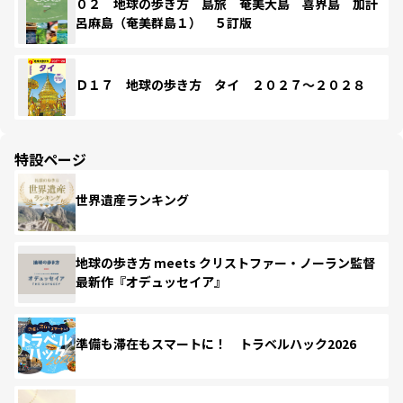
０２ 地球の歩き方 島旅 奄美大島 喜界島 加計
呂麻島（奄美群島１） ５訂版
Ｄ１７ 地球の歩き方 タイ ２０２７～２０２８
特設ページ
世界遺産ランキング
地球の歩き方 meets クリストファー・ノーラン監督
最新作『オデュッセイア』
準備も滞在もスマートに！ トラベルハック2026