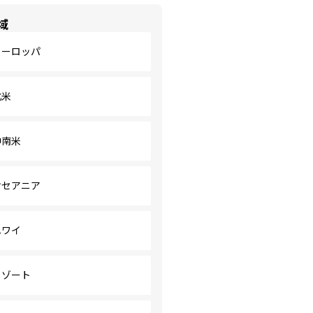
域
ヨーロッパ
北米
中南米
オセアニア
ハワイ
リゾート