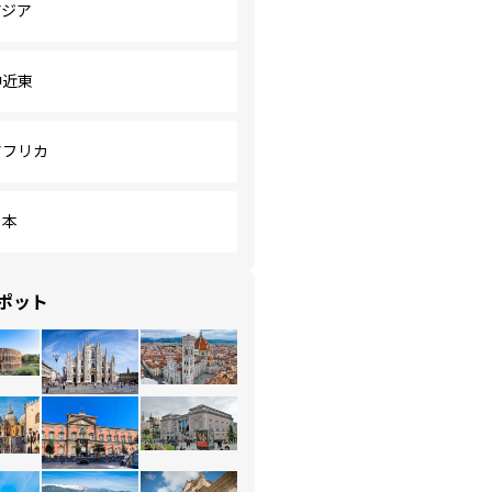
アジア
中近東
アフリカ
日本
ポット