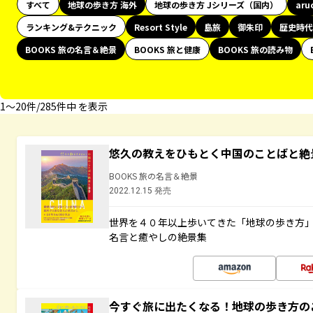
すべて
地球の歩き方 海外
地球の歩き方 Jシリーズ（国内）
aru
ランキング&テクニック
Resort Style
島旅
御朱印
歴史時代
BOOKS 旅の名言＆絶景
BOOKS 旅と健康
BOOKS 旅の読み物
1〜20件/285件中 を表示
悠久の教えをひもとく中国のことばと絶
BOOKS 旅の名言＆絶景
2022.12.15 発売
世界を４０年以上歩いてきた「地球の歩き方
名言と癒やしの絶景集
今すぐ旅に出たくなる！地球の歩き方の