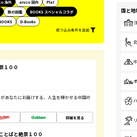
co 海外
aruco 国内
Plat
国と地
旅の図鑑
BOOKS スペシャルコラボ
BOOKS
D-Books
絞り込み条件を追加
景１００
」があなたにお届けする、人生を輝かせる中国の
詳細を見る
ことばと絶景１００