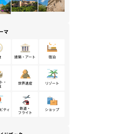
ーマ
食
建築・アート
宿泊
ト・
世界遺産
リゾート
戦
鉄道・
ビティ
ショップ
フライト