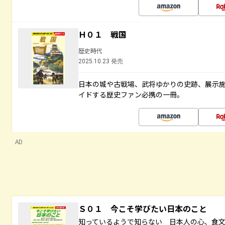
Ｈ０１ 戦国
歴史時代
2025.10.23 発売
日本の城や古戦場、武将ゆかりの史跡、展示
イドする歴史ファン必携の一冊。
AD
Ｓ０１ 今こそ学びたい日本のこと
知っているようで知らない 日本人の心、食